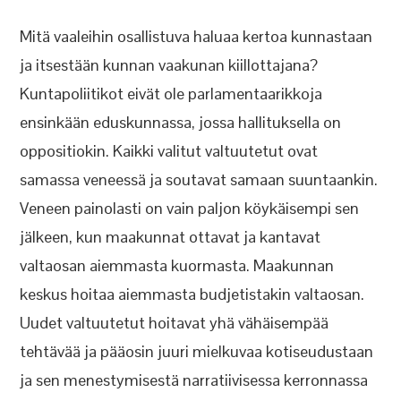
Mitä vaaleihin osallistuva haluaa kertoa kunnastaan
ja itsestään kunnan vaakunan kiillottajana?
Kuntapoliitikot eivät ole parlamentaarikkoja
ensinkään eduskunnassa, jossa hallituksella on
oppositiokin. Kaikki valitut valtuutetut ovat
samassa veneessä ja soutavat samaan suuntaankin.
Veneen painolasti on vain paljon köykäisempi sen
jälkeen, kun maakunnat ottavat ja kantavat
valtaosan aiemmasta kuormasta. Maakunnan
keskus hoitaa aiemmasta budjetistakin valtaosan.
Uudet valtuutetut hoitavat yhä vähäisempää
tehtävää ja pääosin juuri mielkuvaa kotiseudustaan
ja sen menestymisestä narratiivisessa kerronnassa