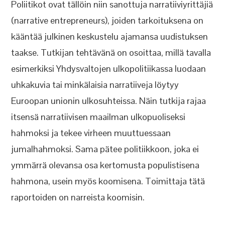
Poliitikot ovat tällöin niin sanottuja narratiiviyrittäjiä
(narrative entrepreneurs), joiden tarkoituksena on
kääntää julkinen keskustelu ajamansa uudistuksen
taakse. Tutkijan tehtävänä on osoittaa, millä tavalla
esimerkiksi Yhdysvaltojen ulkopolitiikassa luodaan
uhkakuvia tai minkälaisia narratiiveja löytyy
Euroopan unionin ulkosuhteissa. Näin tutkija rajaa
itsensä narratiivisen maailman ulkopuoliseksi
hahmoksi ja tekee virheen muuttuessaan
jumalhahmoksi. Sama pätee politiikkoon, joka ei
ymmärrä olevansa osa kertomusta populistisena
hahmona, usein myös koomisena. Toimittaja tätä
raportoiden on narreista koomisin.