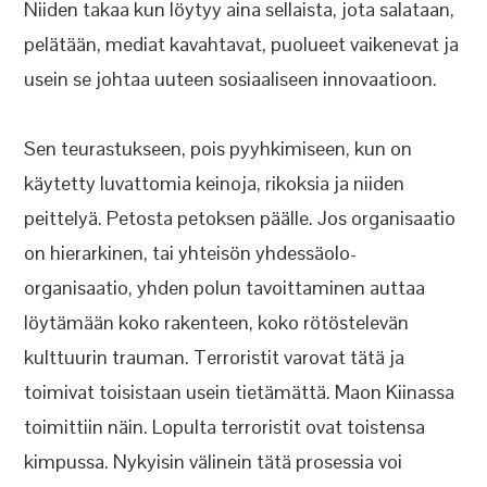
Niiden takaa kun löytyy aina sellaista, jota salataan,
pelätään, mediat kavahtavat, puolueet vaikenevat ja
usein se johtaa uuteen sosiaaliseen innovaatioon.
Sen teurastukseen, pois pyyhkimiseen, kun on
käytetty luvattomia keinoja, rikoksia ja niiden
peittelyä. Petosta petoksen päälle. Jos organisaatio
on hierarkinen, tai yhteisön yhdessäolo-
organisaatio, yhden polun tavoittaminen auttaa
löytämään koko rakenteen, koko rötöstelevän
kulttuurin trauman. Terroristit varovat tätä ja
toimivat toisistaan usein tietämättä. Maon Kiinassa
toimittiin näin. Lopulta terroristit ovat toistensa
kimpussa. Nykyisin välinein tätä prosessia voi