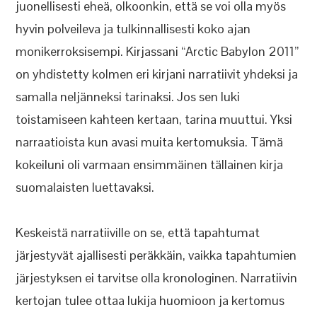
juonellisesti eheä, olkoonkin, että se voi olla myös
hyvin polveileva ja tulkinnallisesti koko ajan
monikerroksisempi. Kirjassani “Arctic Babylon 2011”
on yhdistetty kolmen eri kirjani narratiivit yhdeksi ja
samalla neljänneksi tarinaksi. Jos sen luki
toistamiseen kahteen kertaan, tarina muuttui. Yksi
narraatioista kun avasi muita kertomuksia. Tämä
kokeiluni oli varmaan ensimmäinen tällainen kirja
suomalaisten luettavaksi.
Keskeistä narratiiville on se, että tapahtumat
järjestyvät ajallisesti peräkkäin, vaikka tapahtumien
järjestyksen ei tarvitse olla kronologinen. Narratiivin
kertojan tulee ottaa lukija huomioon ja kertomus