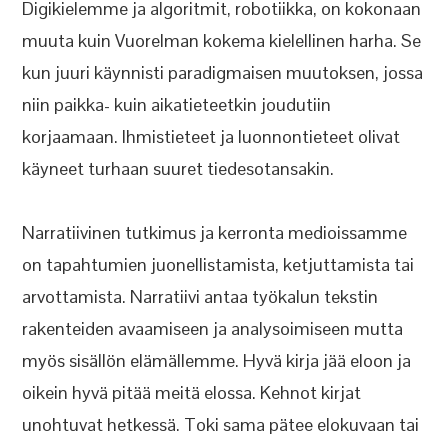
Digikielemme ja algoritmit, robotiikka, on kokonaan
muuta kuin Vuorelman kokema kielellinen harha. Se
kun juuri käynnisti paradigmaisen muutoksen, jossa
niin paikka- kuin aikatieteetkin joudutiin
korjaamaan. Ihmistieteet ja luonnontieteet olivat
käyneet turhaan suuret tiedesotansakin.
Narratiivinen tutkimus ja kerronta medioissamme
on tapahtumien juonellistamista, ketjuttamista tai
arvottamista. Narratiivi antaa työkalun tekstin
rakenteiden avaamiseen ja analysoimiseen mutta
myös sisällön elämällemme. Hyvä kirja jää eloon ja
oikein hyvä pitää meitä elossa. Kehnot kirjat
unohtuvat hetkessä. Toki sama pätee elokuvaan tai