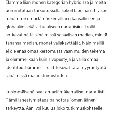
Elämme liian monen kategorian hybridissä ja meitä
pommitetaan tarkoituksella sekoittaen narratiivisen
minämme omaelämänkerrallinen kansalliseen ja
globaaliin sekä virtuaaliseen narratiiviin. Trollit
sotkevat näitä siinä missä sosaalisen median, minkä
tahansa median, monet vallakäyttäjät. Näin meillä
ei ole enää omaa kertomusta vaan muiden tekemä
ja olemme ikään kuin aivopestyjä ja vailla omaa
identiteettiämme. Trollit tekevät tätä myyräntyötä
siinä missä mainostoimistotkin.
Ensimmäisenä ovat omaelämäkerralliset narratiivit.
Tämä lähestymistapa painottaa ”oman äänen”
tärkeyttä. Ääni voi kuulua joko tutkimuskohteelle