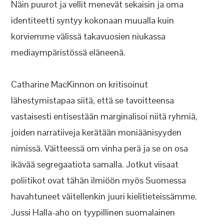
Näin puurot ja vellit menevät sekaisin ja oma
identiteetti syntyy kokonaan muualla kuin
korviemme välissä takavuosien niukassa
mediaympäristössä eläneenä.
Catharine MacKinnon on kritisoinut
lähestymistapaa siitä, että se tavoitteensa
vastaisesti entisestään marginalisoi niitä ryhmiä,
joiden narratiiveja kerätään moniäänisyyden
nimissä. Väitteessä om vinha perä ja se on osa
ikävää segregaatiota samalla. Jotkut viisaat
poliitikot ovat tähän ilmiöön myös Suomessa
havahtuneet väitellenkin juuri kielitieteissämme.
Jussi Halla-aho on tyypillinen suomalainen