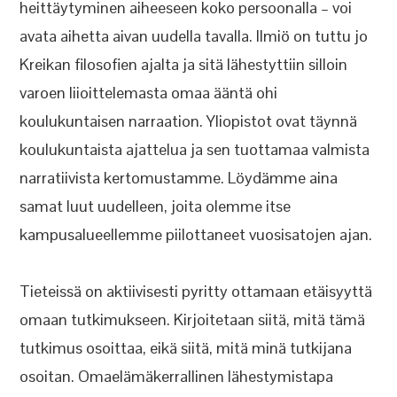
heittäytyminen aiheeseen koko persoonalla – voi
avata aihetta aivan uudella tavalla. Ilmiö on tuttu jo
Kreikan filosofien ajalta ja sitä lähestyttiin silloin
varoen liioittelemasta omaa ääntä ohi
koulukuntaisen narraation. Yliopistot ovat täynnä
koulukuntaista ajattelua ja sen tuottamaa valmista
narratiivista kertomustamme. Löydämme aina
samat luut uudelleen, joita olemme itse
kampusalueellemme piilottaneet vuosisatojen ajan.
Tieteissä on aktiivisesti pyritty ottamaan etäisyyttä
omaan tutkimukseen. Kirjoitetaan siitä, mitä tämä
tutkimus osoittaa, eikä siitä, mitä minä tutkijana
osoitan. Omaelämäkerrallinen lähestymistapa