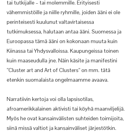
tai tutkijalle – tai molemmille. Erityisesti
vähemmistöille ja niille ryhmille, joiden ääni ei ole
perinteisesti kuulunut valtavirtaisessa
tutkimuksessa, halutaan antaa ääni. Suomessa ja
Euroopassa tämä ääni on kokonaan muuta kuin
Kiinassa tai Yhdysvalloissa. Kaupungeissa toinen
kuin maaseudulla jne. Näin käsite ja manifestini
”Cluster art and Art of Clusters” on mm. tätä
etenkin suomalaista ongelmaamme avaava.
Narratiivin kertoja voi olla lapsisotilas,
afroamerikkalainen aktivisti tai köyhä maanviljelijä.
Myös he ovat kansainvälisten suhteiden toimijoita,
siinä missä valtiot ja kansainväliset järjestötkin.