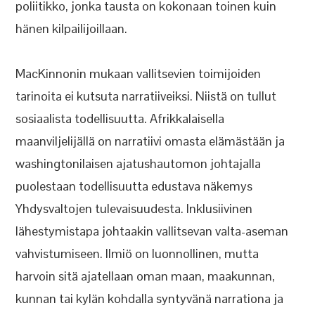
poliitikko, jonka tausta on kokonaan toinen kuin
hänen kilpailijoillaan.
MacKinnonin mukaan vallitsevien toimijoiden
tarinoita ei kutsuta narratiiveiksi. Niistä on tullut
sosiaalista todellisuutta. Afrikkalaisella
maanviljelijällä on narratiivi omasta elämästään ja
washingtonilaisen ajatushautomon johtajalla
puolestaan todellisuutta edustava näkemys
Yhdysvaltojen tulevaisuudesta. Inklusiivinen
lähestymistapa johtaakin vallitsevan valta-aseman
vahvistumiseen. Ilmiö on luonnollinen, mutta
harvoin sitä ajatellaan oman maan, maakunnan,
kunnan tai kylän kohdalla syntyvänä narrationa ja