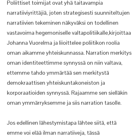
Poliittiset toimijat ovat yhä taitavampia
narratiiviyrittäjiä, joten strategisesti suunniteltujen
narratiivien tekeminen näkyväksi on todellinen
vastavoima hegemoniselle valtapolitiikalle,kirjoittaa
Johanna Vuorelma ja liioittelee poliitikon roolia
oman aikamme yhteiskunnassa. Narration merkitys
oman identiteettimme synnyssä on niin valtava,
ettemme tahdo ymmärtää sen merkitystä
demokraattisen yhteiskuntakoneiston ja
korporaatioiden synnyssä. Rajaamme sen sielläkin
oman ymmärryksemme ja siis narration tasolle.
Jos edellinen lähestymistapa lähtee siitä, että
emme voi elää ilman narratiiveja, tässä