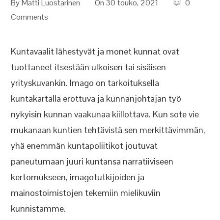
By
Matti Luostarinen
On 30 touko, 2021
0
Comments
Kuntavaalit lähestyvät ja monet kunnat ovat
tuottaneet itsestään ulkoisen tai sisäisen
yrityskuvankin. Imago on tarkoituksella
kuntakartalla erottuva ja kunnanjohtajan työ
nykyisin kunnan vaakunaa kiillottava. Kun sote vie
mukanaan kuntien tehtävistä sen merkittävimmän,
yhä enemmän kuntapoliitikot joutuvat
paneutumaan juuri kuntansa narratiiviseen
kertomukseen, imagotutkijoiden ja
mainostoimistojen tekemiin mielikuviin
kunnistamme.