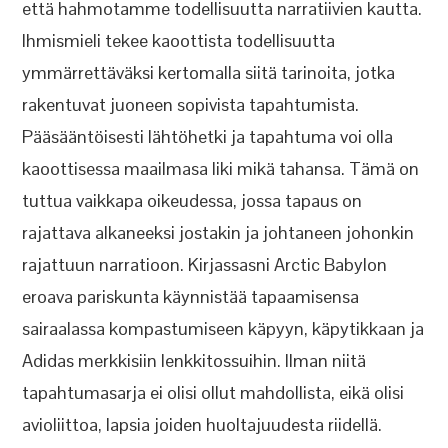
että hahmotamme todellisuutta narratiivien kautta.
Ihmismieli tekee kaoottista todellisuutta
ymmärrettäväksi kertomalla siitä tarinoita, jotka
rakentuvat juoneen sopivista tapahtumista.
Pääsääntöisesti lähtöhetki ja tapahtuma voi olla
kaoottisessa maailmasa liki mikä tahansa. Tämä on
tuttua vaikkapa oikeudessa, jossa tapaus on
rajattava alkaneeksi jostakin ja johtaneen johonkin
rajattuun narratioon. Kirjassasni Arctic Babylon
eroava pariskunta käynnistää tapaamisensa
sairaalassa kompastumiseen käpyyn, käpytikkaan ja
Adidas merkkisiin lenkkitossuihin. Ilman niitä
tapahtumasarja ei olisi ollut mahdollista, eikä olisi
avioliittoa, lapsia joiden huoltajuudesta riidellä.