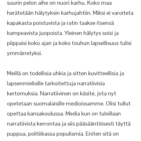
suurin pelon aihe on nuori karhu. Koko maa
herätetään hälytyksin karhujahtiin. Miksi ei varoiteta
kapakasta poistuvista ja ratin taakse itsensä
kampeavista juopoista. Yleinen hälytys soisi ja
piippaisi koko ajan ja koko touhun lapsellisuus tulisi
ymmärretyksi.
Meillä on todellisia uhkia ja sitten kuvitteellisia ja
lapsenmielisille tarkoitettuja narratiivisia
kertomuksia. Narratiivinen on käsite, jota nyt
opetetaan suomalaisille medioissamme. Olisi tullut
opettaa kansakoulussa. Media kun on tulvillaan
narratiivista kerrontaa ja siis pääsääntöisesti täyttä
puppua, politiikassa populismia. Eniten sitä on