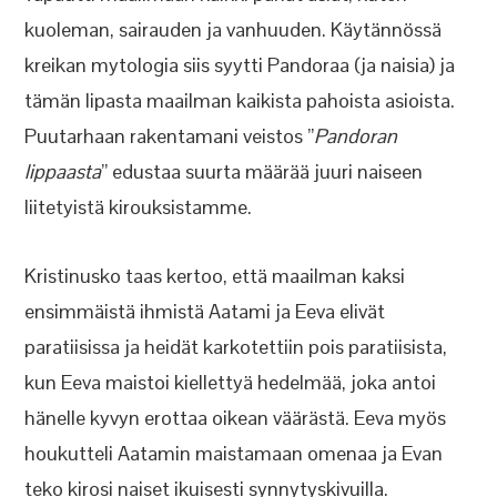
kuoleman, sairauden ja vanhuuden. Käytännössä
kreikan mytologia siis syytti Pandoraa (ja naisia) ja
tämän lipasta maailman kaikista pahoista asioista.
Puutarhaan rakentamani veistos ”
Pandoran
lippaasta
” edustaa suurta määrää juuri naiseen
liitetyistä kirouksistamme.
Kristinusko taas kertoo, että maailman kaksi
ensimmäistä ihmistä Aatami ja Eeva elivät
paratiisissa ja heidät karkotettiin pois paratiisista,
kun Eeva maistoi kiellettyä hedelmää, joka antoi
hänelle kyvyn erottaa oikean väärästä. Eeva myös
houkutteli Aatamin maistamaan omenaa ja Evan
teko kirosi naiset ikuisesti synnytyskivuilla.