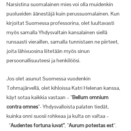
Narsistina suomalainen mies voi olla muidenkin
puolueiden äänestäjä kuin perussuomalainen. Kun
kirjoitat Suomessa professorina, olet luultavasti
myös samalla Yhdysvaltain kansalainen siellä
runsaasti vieraillen, samalla tunnistaen ne piirteet,
joita lähivuosina liitetään myös sinun
persoonallisuuteesi ja henkilöösi.
Jos olet asunut Suomessa vuodenkin
Tohmajärvellä, olet kihloissa Katri Helenan kanssa,
käyt sotaa kaikkia vastaan – ”
Bellum omnium
contra omnes
”- Yhdysvalloista palaten tiedät,
kuinka onni suosii rohkeaa ja kulta on valtaa –
”
Audentes fortuna iuvat”
, ”
Aurum potestas est
”.