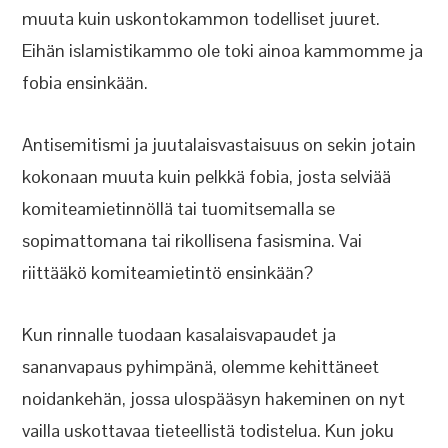
muuta kuin uskontokammon todelliset juuret.
Eihän islamistikammo ole toki ainoa kammomme ja
fobia ensinkään.
Antisemitismi ja juutalaisvastaisuus on sekin jotain
kokonaan muuta kuin pelkkä fobia, josta selviää
komiteamietinnöllä tai tuomitsemalla se
sopimattomana tai rikollisena fasismina. Vai
riittääkö komiteamietintö ensinkään?
Kun rinnalle tuodaan kasalaisvapaudet ja
sananvapaus pyhimpänä, olemme kehittäneet
noidankehän, jossa ulospääsyn hakeminen on nyt
vailla uskottavaa tieteellistä todistelua. Kun joku