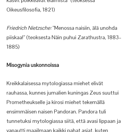
kasvit poikkeavat eläimistä” (teoksessa
Oikeusfilosofia, 1821)
Friedrich Nietzsche:
”Menossa naisiin, älä unohda
piiskaa!” (teoksesta Näin puhui Zarathustra, 1883–
1885)
Misogynia uskonnoissa
Kreikkalaisessa mytologiassa miehet elivät
rauhassa, kunnes jumalien kuningas Zeus suuttui
Prometheukselle ja kirosi miehet tekemällä
ensimmäisen naisen Pandoran. Pandora tuli
tunnetuksi mytologiassa siitä, että avasi lippaan ja
vapautti maailmaan kaikki pahat asiat, kuten