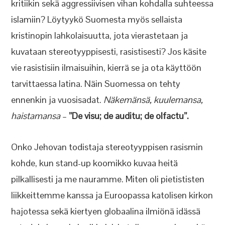
kritiikin sekä aggressiivisen vihan kohdalla suhteessa
islamiin? Löytyykö Suomesta myös sellaista
kristinopin lahkolaisuutta, jota vierastetaan ja
kuvataan stereotyyppisesti, rasistisesti? Jos käsite
vie rasistisiin ilmaisuihin, kierrä se ja ota käyttöön
tarvittaessa latina. Näin Suomessa on tehty
ennenkin ja vuosisadat.
Näkemänsä, kuulemansa,
haistamansa
–
”De visu; de auditu; de olfactu”.
Onko Jehovan todistaja stereotyyppisen rasismin
kohde, kun stand-up koomikko kuvaa heitä
pilkallisesti ja me nauramme. Miten oli pietististen
liikkeittemme kanssa ja Euroopassa katolisen kirkon
hajotessa sekä kiertyen globaalina ilmiönä idässä