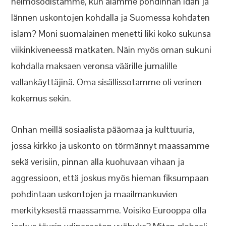
heimosodistamme, kun alamme pohdinnan idän ja
lännen uskontojen kohdalla ja Suomessa kohdaten
islam? Moni suomalainen menetti liki koko sukunsa
viikinkiveneessä matkaten. Näin myös oman sukuni
kohdalla maksaen veronsa väärille jumalille
vallankäyttäjinä. Oma sisällissotamme oli verinen
kokemus sekin.
Onhan meillä sosiaalista pääomaa ja kulttuuria,
jossa kirkko ja uskonto on törmännyt maassamme
sekä verisiin, pinnan alla kuohuvaan vihaan ja
aggressioon, että joskus myös hieman fiksumpaan
pohdintaan uskontojen ja maailmankuvien
merkityksestä maassamme. Voisiko Eurooppa olla