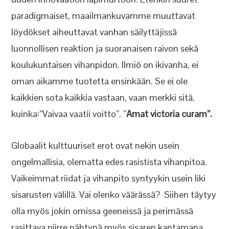
paradigmaiset, maailmankuvamme muuttavat
löydökset aiheuttavat vanhan säilyttäjissä
luonnollisen reaktion ja suoranaisen raivon sekä
koulukuntaisen vihanpidon. Ilmiö on ikivanha, ei
oman aikamme tuotetta ensinkään. Se ei ole
kaikkien sota kaikkia vastaan, vaan merkki sitä,
kuinka:”Vaivaa vaatii voitto”. ”
Amat victoria curam”.
Globaalit kulttuuriset erot ovat nekin usein
ongelmallisia, olematta edes rasistista vihanpitoa.
Vaikeimmat riidat ja vihanpito syntyykin usein liki
sisarusten välillä. Vai olenko väärässä? Siihen täytyy
olla myös jokin omissa geeneissä ja perimässä
rasittava piirre nähtynä myös sisaren kantamana.