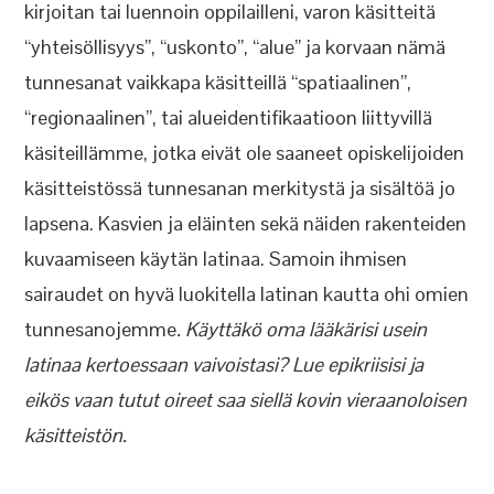
kirjoitan tai luennoin oppilailleni, varon käsitteitä
“yhteisöllisyys”, “uskonto”, “alue” ja korvaan nämä
tunnesanat vaikkapa käsitteillä “spatiaalinen”,
“regionaalinen”, tai alueidentifikaatioon liittyvillä
käsiteillämme, jotka eivät ole saaneet opiskelijoiden
käsitteistössä tunnesanan merkitystä ja sisältöä jo
lapsena. Kasvien ja eläinten sekä näiden rakenteiden
kuvaamiseen käytän latinaa. Samoin ihmisen
sairaudet on hyvä luokitella latinan kautta ohi omien
tunnesanojemme
. Käyttäkö oma lääkärisi usein
latinaa kertoessaan vaivoistasi? Lue epikriisisi ja
eikös vaan tutut oireet saa siellä kovin vieraanoloisen
käsitteistön.