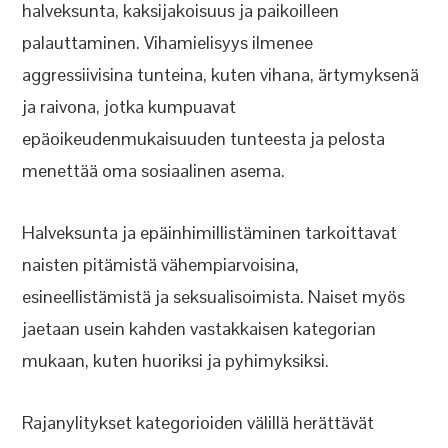
halveksunta, kaksijakoisuus ja paikoilleen
palauttaminen. Vihamielisyys ilmenee
aggressiivisina tunteina, kuten vihana, ärtymyksenä
ja raivona, jotka kumpuavat
epäoikeudenmukaisuuden tunteesta ja pelosta
menettää oma sosiaalinen asema.
Halveksunta ja epäinhimillistäminen tarkoittavat
naisten pitämistä vähempiarvoisina,
esineellistämistä ja seksualisoimista. Naiset myös
jaetaan usein kahden vastakkaisen kategorian
mukaan, kuten huoriksi ja pyhimyksiksi.
Rajanylitykset kategorioiden välillä herättävät