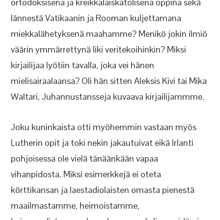
ortodoksisena ja kreikkalaiskatolisena oppina sekä
lännestä Vatikaanin ja Rooman kuljettamana
miekkalähetyksenä maahamme? Menikö jokin ilmiö
väärin ymmärrettynä liki veritekoihinkin? Miksi
kirjailijaa lyötiin tavalla, joka vei hänen
mielisairaalaansa? Oli hän sitten Aleksis Kivi tai Mika
Waltari, Juhannustansseja kuvaava kirjailijammme.
Joku kuninkaista otti myöhemmin vastaan myös
Lutherin opit ja toki nekin jakautuivat eikä Irlanti
pohjoisessa ole vielä tänäänkään vapaa
vihanpidosta. Miksi esimerkkejä ei oteta
körttikansan ja laestadiolaisten omasta pienestä
maailmastamme, heimoistamme,