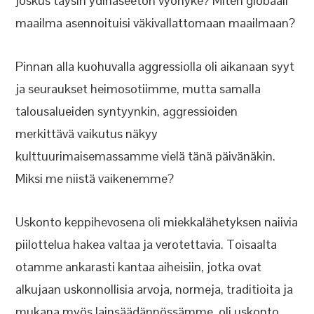
joskus täysin ydinaseeton vyöhyke? Miten globaali
maailma asennoituisi väkivallattomaan maailmaan?
Pinnan alla kuohuvalla aggressiolla oli aikanaan syyt
ja seuraukset heimosotiimme, mutta samalla
talousalueiden syntyynkin, aggressioiden
merkittävä vaikutus näkyy
kulttuurimaisemassamme vielä tänä päivänäkin.
Miksi me niistä vaikenemme?
Uskonto keppihevosena oli miekkalähetyksen naiivia
piilottelua hakea valtaa ja verotettavia. Toisaalta
otamme ankarasti kantaa aiheisiin, jotka ovat
alkujaan uskonnollisia arvoja, normeja, traditioita ja
mukana myös lainsäädännössämme, oli uskonto