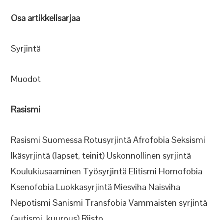
Osa artikkelisarjaa
Syrjintä
Muodot
Rasismi
Rasismi Suomessa Rotusyrjintä Afrofobia Seksismi
Ikäsyrjintä (lapset, teinit) Uskonnollinen syrjintä
Koulukiusaaminen Työsyrjintä Elitismi Homofobia
Ksenofobia Luokkasyrjintä Miesviha Naisviha
Nepotismi Sanismi Transfobia Vammaisten syrjintä
(autismi, kuurous) Riisto