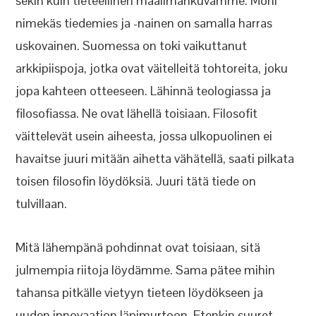
sekin kuin tieteellinen maailmankuvamme. Moni
nimekäs tiedemies ja -nainen on samalla harras
uskovainen. Suomessa on toki vaikuttanut
arkkipiispoja, jotka ovat väitelleitä tohtoreita, joku
jopa kahteen otteeseen. Lähinnä teologiassa ja
filosofiassa. Ne ovat lähellä toisiaan. Filosofit
väittelevät usein aiheesta, jossa ulkopuolinen ei
havaitse juuri mitään aihetta vähätellä, saati pilkata
toisen filosofin löydöksiä. Juuri tätä tiede on
tulvillaan.
Mitä lähempänä pohdinnat ovat toisiaan, sitä
julmempia riitoja löydämme. Sama pätee mihin
tahansa pitkälle vietyyn tieteen löydökseen ja
uuden innovaation läpimurtoon. Etenkin suuret