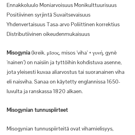
Ennakkoluulo Moniarvoisuus Monikulttuurisuus
Positiivinen syrjintä Suvaitsevaisuus
Yhdenvertaisuus Tasa-arvo Poliittinen korrektius
Distributiivinen oikeudenmukaisuus
Misogynia
(kreik. μῖσος, misos ’viha’ + γυνή, gynē
’nainen’) on naisiin ja tyttöihin kohdistuva asenne,
jota yleisesti kuvaa aliarvostus tai suoranainen viha
eli naisviha. Sanaa on käytetty englannissa 1650-
luvulta ja ranskassa 1820 alkaen.
Misogynian tunnuspiirteet
Misogynian tunnuspiirteitä ovat vihamielisyys,