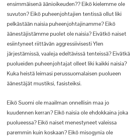
ensimmäisenä äänioikeuden?? Eikö kielemme ole
suvuton? Eikö puheenjohtajien tentissä ollut liki
pelkästään naisia puheenjohtajinamme? Eikö
äänestäjistämme puolet ole naisia? Eivätkö naiset
esiintyneet riittävän aggressiivisesti Ylen
järjestämissä, vaaleja edeltävissä tenteissä? Eivätkä
puolueiden puheenjohtajat olleet liki kaikki naisia?
Kuka heistä leimasi perussuomalaisen puolueen
äänestäjät mustiksi, fasisteiksi.
Eikö Suomi ole maailman onnellisin maa jo
kuudennen kerran? Eikö naisia ole ehdokkaina joka
puolueessa? Eikö naiset menestyneet valeissa
paremmin kuin koskaan? Eikö misogynia ole