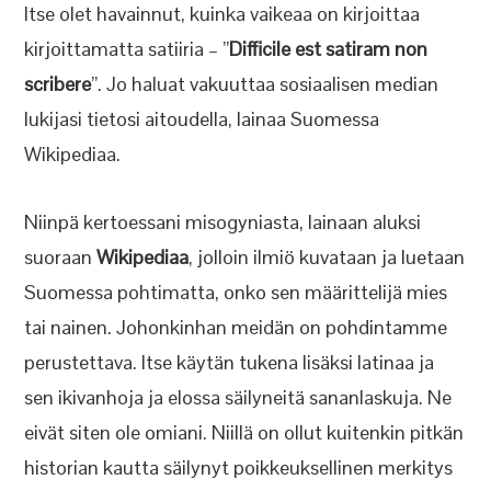
Itse olet havainnut, kuinka vaikeaa on kirjoittaa
kirjoittamatta satiiria – ”
Difficile est satiram non
scribere
”. Jo haluat vakuuttaa sosiaalisen median
lukijasi tietosi aitoudella, lainaa Suomessa
Wikipediaa.
Niinpä kertoessani misogyniasta, lainaan aluksi
suoraan
Wikipediaa
, jolloin ilmiö kuvataan ja luetaan
Suomessa pohtimatta, onko sen määrittelijä mies
tai nainen. Johonkinhan meidän on pohdintamme
perustettava. Itse käytän tukena lisäksi latinaa ja
sen ikivanhoja ja elossa säilyneitä sananlaskuja. Ne
eivät siten ole omiani. Niillä on ollut kuitenkin pitkän
historian kautta säilynyt poikkeuksellinen merkitys