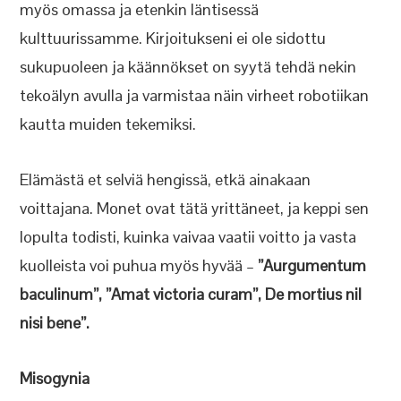
myös omassa ja etenkin läntisessä
kulttuurissamme. Kirjoitukseni ei ole sidottu
sukupuoleen ja käännökset on syytä tehdä nekin
tekoälyn avulla ja varmistaa näin virheet robotiikan
kautta muiden tekemiksi.
Elämästä et selviä hengissä, etkä ainakaan
voittajana. Monet ovat tätä yrittäneet, ja keppi sen
lopulta todisti, kuinka vaivaa vaatii voitto ja vasta
kuolleista voi puhua myös hyvää –
”Aurgumentum
baculinum”, ”Amat victoria curam”, De mortius nil
nisi bene”.
Misogynia