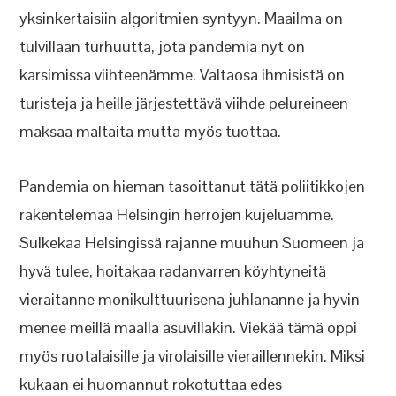
yksinkertaisiin algoritmien syntyyn. Maailma on
tulvillaan turhuutta, jota pandemia nyt on
karsimissa viihteenämme. Valtaosa ihmisistä on
turisteja ja heille järjestettävä viihde pelureineen
maksaa maltaita mutta myös tuottaa.
Pandemia on hieman tasoittanut tätä poliitikkojen
rakentelemaa Helsingin herrojen kujeluamme.
Sulkekaa Helsingissä rajanne muuhun Suomeen ja
hyvä tulee, hoitakaa radanvarren köyhtyneitä
vieraitanne monikulttuurisena juhlananne ja hyvin
menee meillä maalla asuvillakin. Viekää tämä oppi
myös ruotalaisille ja virolaisille vieraillennekin. Miksi
kukaan ei huomannut rokotuttaa edes