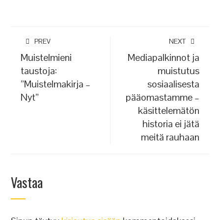
PREV
NEXT
Muistelmieni
Mediapalkinnot ja
taustoja:
muistutus
”Muistelmakirja –
sosiaalisesta
Nyt”
pääomastamme –
käsittelemätön
historia ei jätä
meitä rauhaan
Vastaa