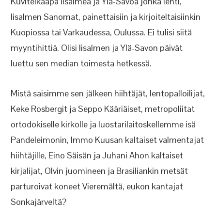
Kuvitelkaapa Iisalmea ja Ylä-Savoa jonka lehti,
Iisalmen Sanomat, painettaisiin ja kirjoiteltaisiinkin
Kuopiossa tai Varkaudessa, Oulussa. Ei tulisi siitä
myyntihittiä. Olisi Iisalmen ja Ylä-Savon päivät
luettu sen median toimesta hetkessä.
Mistä saisimme sen jälkeen hiihtäjät, lentopalloilijat,
Keke Rosbergit ja Seppo Kääriäiset, metropoliitat
ortodokiselle kirkolle ja luostarilaitoskellemme isä
Pandeleimonin, Immo Kuusan kaltaiset valmentajat
hiihtäjille, Eino Säisän ja Juhani Ahon kaltaiset
kirjalijat, Olvin juomineen ja Brasiliankin metsät
parturoivat koneet Vieremältä, eukon kantajat
Sonkajärveltä?