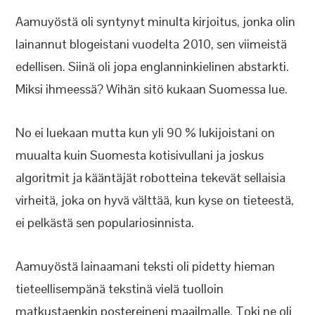
Aamuyöstä oli syntynyt minulta kirjoitus, jonka olin
lainannut blogeistani vuodelta 2010, sen viimeistä
edellisen. Siinä oli jopa englanninkielinen abstarkti.
Miksi ihmeessä? Wihän sitö kukaan Suomessa lue.
No ei luekaan mutta kun yli 90 % lukijoistani on
muualta kuin Suomesta kotisivullani ja joskus
algoritmit ja kääntäjät robotteina tekevät sellaisia
virheitä, joka on hyvä välttää, kun kyse on tieteestä,
ei pelkästä sen populariosinnista.
Aamuyöstä lainaamani teksti oli pidetty hieman
tieteellisempänä tekstinä vielä tuolloin
matkustaenkin postereineni maailmalle. Toki ne oli