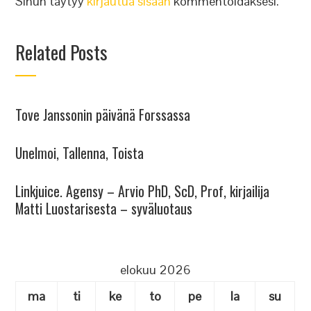
Sinun täytyy
kirjautua sisään
kommentoidaksesi.
Related Posts
Tove Janssonin päivänä Forssassa
Unelmoi, Tallenna, Toista
Linkjuice. Agensy – Arvio PhD, ScD, Prof, kirjailija
Matti Luostarisesta – syväluotaus
elokuu 2026
ma
ti
ke
to
pe
la
su