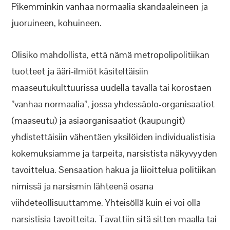
Pikemminkin vanhaa normaalia skandaaleineen ja
juoruineen, kohuineen.
Olisiko mahdollista, että nämä metropolipolitiikan
tuotteet ja ääri-ilmiöt käsiteltäisiin
maaseutukulttuurissa uudella tavalla tai korostaen
”vanhaa normaalia”, jossa yhdessäolo-organisaatiot
(maaseutu) ja asiaorganisaatiot (kaupungit)
yhdistettäisiin vähentäen yksilöiden individualistisia
kokemuksiamme ja tarpeita, narsistista näkyvyyden
tavoittelua. Sensaation hakua ja liioittelua politiikan
nimissä ja narsismin lähteenä osana
viihdeteollisuuttamme. Yhteisöllä kuin ei voi olla
narsistisia tavoitteita. Tavattiin sitä sitten maalla tai