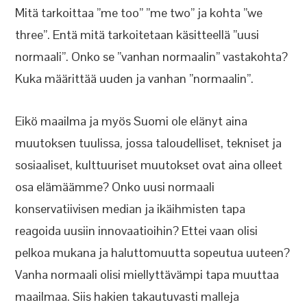
Mitä tarkoittaa ”me too” ”me two” ja kohta ”we
three”. Entä mitä tarkoitetaan käsitteellä ”uusi
normaali”. Onko se ”vanhan normaalin” vastakohta?
Kuka määrittää uuden ja vanhan ”normaalin”.
Eikö maailma ja myös Suomi ole elänyt aina
muutoksen tuulissa, jossa taloudelliset, tekniset ja
sosiaaliset, kulttuuriset muutokset ovat aina olleet
osa elämäämme? Onko uusi normaali
konservatiivisen median ja ikäihmisten tapa
reagoida uusiin innovaatioihin? Ettei vaan olisi
pelkoa mukana ja haluttomuutta sopeutua uuteen?
Vanha normaali olisi miellyttävämpi tapa muuttaa
maailmaa. Siis hakien takautuvasti malleja