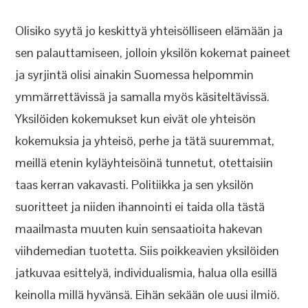
Olisiko syytä jo keskittyä yhteisölliseen elämään ja
sen palauttamiseen, jolloin yksilön kokemat paineet
ja syrjintä olisi ainakin Suomessa helpommin
ymmärrettävissä ja samalla myös käsiteltävissä.
Yksilöiden kokemukset kun eivät ole yhteisön
kokemuksia ja yhteisö, perhe ja tätä suuremmat,
meillä etenin kyläyhteisöinä tunnetut, otettaisiin
taas kerran vakavasti. Politiikka ja sen yksilön
suoritteet ja niiden ihannointi ei taida olla tästä
maailmasta muuten kuin sensaatioita hakevan
viihdemedian tuotetta. Siis poikkeavien yksilöiden
jatkuvaa esittelyä, individualismia, halua olla esillä
keinolla millä hyvänsä. Eihän sekään ole uusi ilmiö.