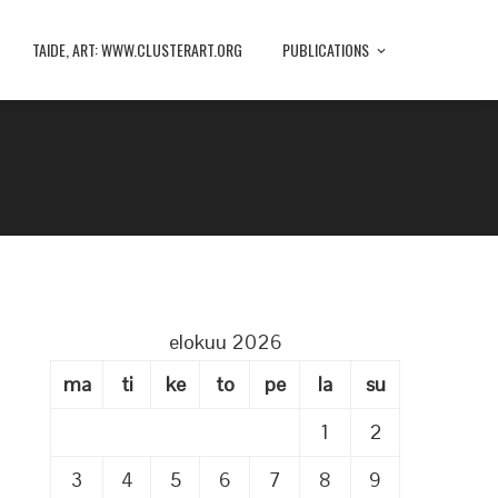
TAIDE, ART: WWW.CLUSTERART.ORG
PUBLICATIONS
elokuu 2026
ma
ti
ke
to
pe
la
su
1
2
3
4
5
6
7
8
9