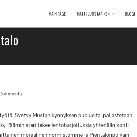
MAIN PAGE
MATTI LUOSTARINEN
BLOGI
talo
Comments
työtä. Syntyy Mustan kynnyksen puolueita, paljastetaan
o, Pääministeri tekee lentoharjoituksia yhtenään kohti
 mittainen moraalinen normistomme ja Pientalonpoikain