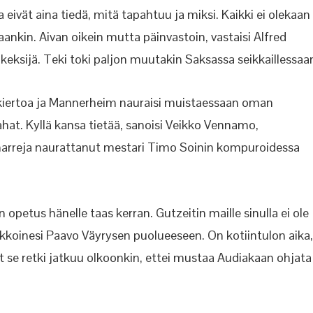
 eivät aina tiedä, mitä tapahtuu ja miksi. Kaikki ei olekaan
taankin. Aivan oikein mutta päinvastoin, vastaisi Alfred
 keksijä. Teki toki paljon muutakin Saksassa seikkaillessaa
 kiertoa ja Mannerheim nauraisi muistaessaan oman
ahat. Kyllä kansa tietää, sanoisi Veikko Vennamo,
arreja naurattanut mestari Timo Soinin kompuroidessa
 opetus hänelle taas kerran. Gutzeitin maille sinulla ei ole
joukkoinesi Paavo Väyrysen puolueeseen. On kotiintulon aika,
t se retki jatkuu olkoonkin, ettei mustaa Audiakaan ohjata