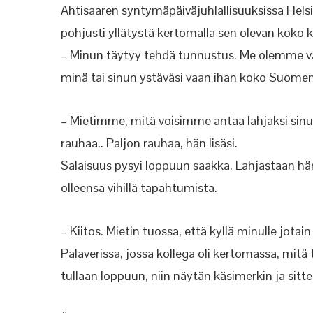
Ahtisaaren syntymäpäiväjuhlallisuuksissa Helsi
pohjusti yllätystä kertomalla sen olevan koko 
– Minun täytyy tehdä tunnustus. Me olemme vä
minä tai sinun ystäväsi vaan ihan koko Suomen
– Mietimme, mitä voisimme antaa lahjaksi sinul
rauhaa.. Paljon rauhaa, hän lisäsi.
Salaisuus pysyi loppuun saakka. Lahjastaan hä
olleensa vihillä tapahtumista.
– Kiitos. Mietin tuossa, että kyllä minulle jotai
Palaverissa, jossa kollega oli kertomassa, mitä 
tullaan loppuun, niin näytän käsimerkin ja sitten 