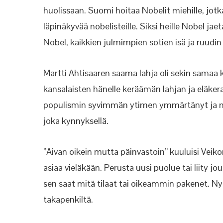
huolissaan. Suomi hoitaa Nobelit miehille, jotka
läpinäkyvää nobelisteille. Siksi heille Nobel jae
Nobel, kaikkien julmimpien sotien isä ja ruudin
Martti Ahtisaaren saama lahja oli sekin samaa
kansalaisten hänelle keräämän lahjan ja eläker
populismin syvimmän ytimen ymmärtänyt ja n
joka kynnyksellä.
”Aivan oikein mutta päinvastoin” kuuluisi Veikon
asiaa vieläkään. Perusta uusi puolue tai liity 
sen saat mitä tilaat tai oikeammin pakenet. Ny
takapenkiltä.