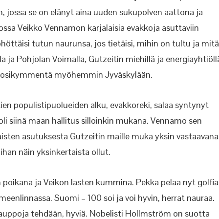
n, jossa se on elänyt aina uuden sukupolven aattona ja
tossa Veikko Vennamon karjalaisia evakkoja asuttaviin
öttäisi tutun naurunsa, jos tietäisi, mihin on tultu ja mitä
illa ja Pohjolan Voimalla, Gutzeitin miehillä ja energiayhtiöll
si vuosikymmentä myöhemmin Jyväskylään.
ien populistipuolueiden alku, evakkoreki, salaa syntynyt
oli siinä maan hallitus silloinkin mukana. Vennamo sen
alaisten asutuksesta Gutzeitin maille muka yksin vastaavana
han näin yksinkertaista ollut.
n poikana ja Veikon lasten kummina. Pekka pelaa nyt golfia
eenlinnassa. Suomi – 100 soi ja voi hyvin, herrat nauraa.
ppoja tehdään, hyviä. Nobelisti Hollmström on suotta