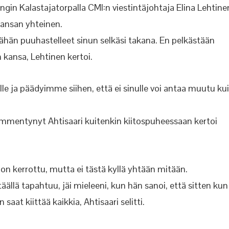
ngin Kalastajatorpalla CMI:n viestintäjohtaja Elina Lehtine
kansan yhteinen.
hän puuhastelleet sinun selkäsi takana. En pelkästään
 kansa, Lehtinen kertoi.
le ja päädyimme siihen, että ei sinulle voi antaa muutu ku
mmentynyt Ahtisaari kuitenkin kiitospuheessaan kertoi
n on kerrottu, mutta ei tästä kyllä yhtään mitään.
täällä tapahtuu, jäi mieleeni, kun hän sanoi, että sitten kun
saat kiittää kaikkia, Ahtisaari selitti.