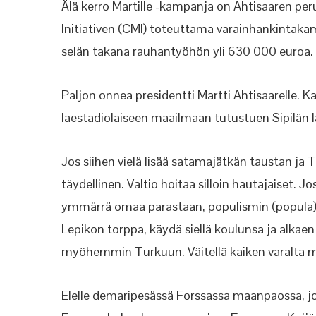
Älä kerro Martille -kampanja on Ahtisaaren pe
Initiativen (CMI) toteuttama varainhankintaka
selän takana rauhantyöhön yli 630 000 euroa.
Paljon onnea presidentti Martti Ahtisaarelle. 
laestadiolaiseen maailmaan tutustuen Sipilän 
Jos siihen vielä lisää satamajätkän taustan ja 
täydellinen. Valtio hoitaa silloin hautajaiset. Jo
ymmärrä omaa parastaan, populismin (popula) y
Lepikon torppa, käydä siellä koulunsa ja alkaen
myöhemmin Turkuun. Väitellä kaiken varalta 
Elelle demaripesässä Forssassa maanpaossa, joka 