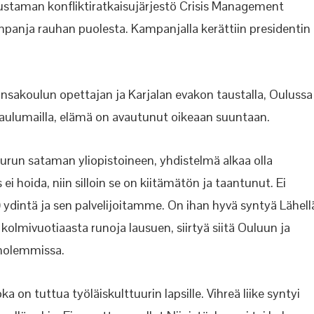
rustaman konfliktiratkaisujärjestö Crisis Management
mpanja rauhan puolesta. Kampanjalla kerättiin presidentin
Kansakoulun opettajan ja Karjalan evakon taustalla, Oulussa
laulumailla, elämä on avautunut oikeaan suuntaan.
Turun sataman yliopistoineen, yhdistelmä alkaa olla
s ei hoida, niin silloin se on kiitämätön ja taantunut. Ei
dintä ja sen palvelijoitamme. On ihan hyvä syntyä Lähell
 kolmivuotiaasta runoja lausuen, siirtyä siitä Ouluun ja
molemmissa.
on tuttua työläiskulttuurin lapsille. Vihreä liike syntyi