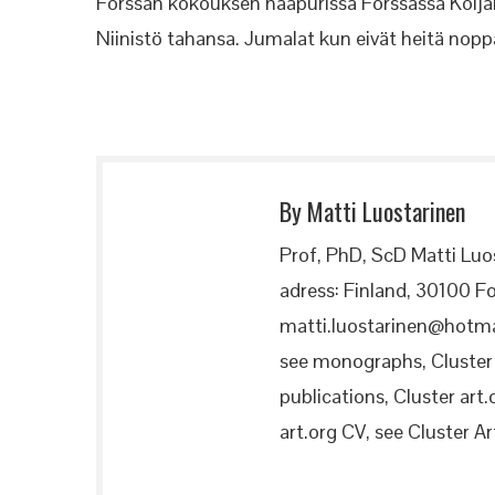
Forssan kokouksen naapurissa Forssassa Koijärve
Niinistö tahansa. Jumalat kun eivät heitä nopp
By Matti Luostarinen
Prof, PhD, ScD Matti Luo
adress: Finland, 30100 Fo
matti.luostarinen@hotma
see monographs, Cluster a
publications, Cluster art.
art.org CV, see Cluster Art