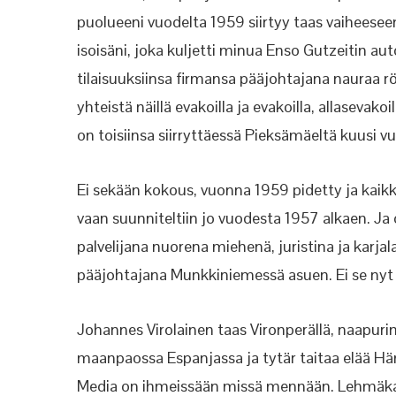
puolueeni vuodelta 1959 siirtyy taas vaiheesee
isoisäni, joka kuljetti minua Enso Gutzeitin au
tilaisuuksiinsa firmansa pääjohtajana nauraa röh
yhteistä näillä evakoilla ja evakoilla, allasevako
on toisiinsa siirryttäessä Pieksämäeltä kuu
Ei sekään kokous, vuonna 1959 pidetty ja kaikk
vaan suunniteltiin jo vuodesta 1957 alkaen. Ja 
palvelijana nuorena miehenä, juristina ja karj
pääjohtajana Munkkiniemessä asuen. Ei se nyt i
Johannes Virolainen taas Vironperällä, naapuri
maanpaossa Espanjassa ja tytär taitaa elää Häm
Media on ihmeissään missä mennään. Lehmäkau