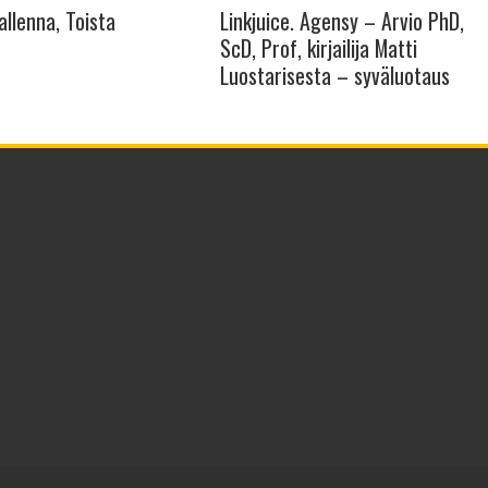
allenna, Toista
Linkjuice. Agensy – Arvio PhD,
ScD, Prof, kirjailija Matti
Luostarisesta – syväluotaus