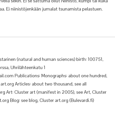
llä sekin. Ei se sattuma ollut Niinistö, kumpi tai kuka
aa. Ei niinistöjenkään jumalat tsunamista pelastuen.
starinen (natural and human sciences) birth: 100751,
rssa, Uhrilähteenkatu 1
il.com Publications: Monographs: about one hundred,
rt.org Articles: about two thousand, see all
org Art: Cluster art (manifest in 2005), see Art, Cluster
.org Blog: see blog, Cluster art.org (Bulevardi.fi)