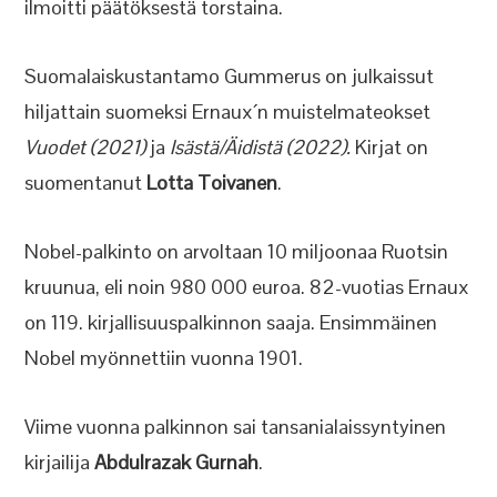
ilmoitti päätöksestä torstaina.
Suomalaiskustantamo Gummerus on julkaissut
hiljattain suomeksi Ernaux´n muistelmateokset
Vuodet (2021)
ja
Isästä/Äidistä (2022).
Kirjat on
suomentanut
Lotta Toivanen
.
Nobel-palkinto on arvoltaan 10 miljoonaa Ruotsin
kruunua, eli noin 980 000 euroa. 82-vuotias Ernaux
on 119. kirjallisuuspalkinnon saaja. Ensimmäinen
Nobel myönnettiin vuonna 1901.
Viime vuonna palkinnon sai tansanialaissyntyinen
kirjailija
Abdulrazak Gurnah
.