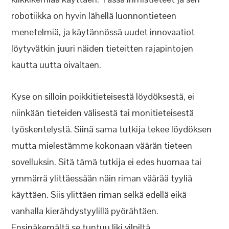
robotiikka on hyvin lähellä luonnontieteen
menetelmiä, ja käytännössä uudet innovaatiot
löytyvätkin juuri näiden tieteitten rajapintojen
kautta uutta oivaltaen.
Kyse on silloin poikkitieteisestä löydöksestä, ei
niinkään tieteiden välisestä tai monitieteisestä
työskentelystä. Siinä sama tutkija tekee löydöksen
mutta mielestämme kokonaan väärän tieteen
sovelluksin. Sitä tämä tutkija ei edes huomaa tai
ymmärrä ylittäessään näin riman väärää tyyliä
käyttäen. Siis ylittäen riman selkä edellä eikä
vanhalla kierähdystyylillä pyörähtäen.
Ensinäkemältä se tuntuu liki vilpiltä.