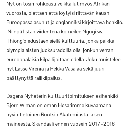
Nyt on tosin rohkeasti veikkailut myös Afrikan
vuorosta, olettaen että löytyisi riittävän kauan
Euroopassa asunut ja englanniksi kirjoittava henkilö.
Niinpä listan viidentenä komeilee Ngugi wa
Thiong’o edustaen siellä kulttuuria, jonka paikka
olympialaisten juoksuradoilla olisi jonkun verran
eurooppalaisia kilpailijoitaan edellä. Joku muistelee
nyt Lasse Vireniä ja Pekka Vasalaa sekä juuri
päättynyttä rallikilpailua.
Dagens Nyheterin kulttuuritoimituksen esihenkilö
Björn Wiman on oman Hesarimme kuvaamana
hyvin tietoinen Ruotsin Akatemiasta ja sen
maineesta. Skandaali ennen vuosein 2017–2018