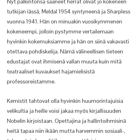
Nyt palkintonsa saaneet herrat olivat jo kokeneen
tutkijan iässä, Meldal 1954 syntyneenä ja Sharpless
vuonna 1941. Hän on minuakin vuosikymmenen
kokeneempi, jolloin pystymme vertailemaan
hyvinkin kokemuksiamme ja hän on siinä vakavasti
otettava pohdiskelija. Nämä välineellisen tieteen
edustajat ovat ihmisenä vallan muuta kuin mitä
teatraaliset kuvaukset hajamielisistä
professoreistamme.
Kemistit tahtovat olla hyvinkin huumorintajuisia
velikultia ja heille voisi jakaa myös kirjallisuuden
Nobelin kirjoistaan. Opettajina ja hallintoihmisinä
heitä tapaa niin ikään mutta harvemmin sosiaali-,