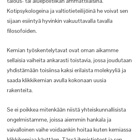
talous- tai aluepolitiikan ammattilaisina.
Kotipsykologeina ja valtiotieteilijöinä he voivat sen
sijaan esiintyä hyvinkin vakuuttavalla tavalla
filosofoiden.
Kemian työskentelytavat ovat oman aikamme
sellaisia vaiheita ankarasti toistavia, jossa joudutaan
yhdistämään toisiinsa kaksi erilaista molekyyliä ja
saada klikkikemian avulla kokonaan uusia
rakenteita.
Se ei poikkea mitenkään niistä yhteiskunnallisista
ongelmistamme, joissa aiemmin hankala ja
vaivalloinen vaihe voidaankin hoitaa kuten kemiassa
klikkikemiaa käyttäen. Tässä ihmistieteet ja sen