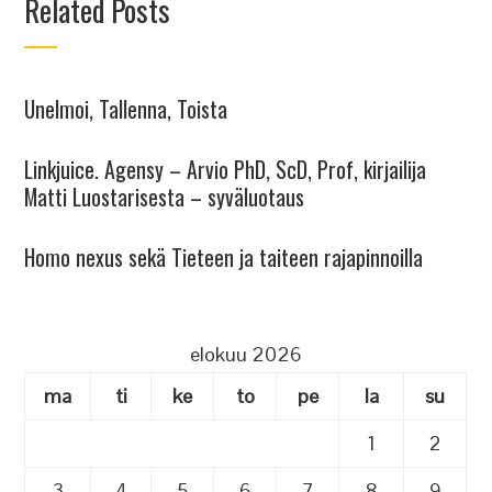
Related Posts
Unelmoi, Tallenna, Toista
Linkjuice. Agensy – Arvio PhD, ScD, Prof, kirjailija
Matti Luostarisesta – syväluotaus
Homo nexus sekä Tieteen ja taiteen rajapinnoilla
elokuu 2026
ma
ti
ke
to
pe
la
su
1
2
3
4
5
6
7
8
9