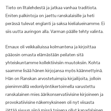
Tieto on Iltalehdestä ja jatkaa vanhaa traditiota.
Eniten palkintoja on jaettu ranskalaisille ja heti
perässä tulevat englanti ja saksa kielialueinamme. Ei
siis uutta auringon alla. Varman päälle tehty valinta.
Ernaux oli veikkailuissa kolmantena ja kirjoittaa
pääosin omasta elämästään peilaten sitä
yhteiskuntamme kollektiivisiin muutoksiin. Kohta
saamme lisää hänen kirjojansa myös käännettyinä.
Hän on Ranskan arvostetuimpia kirjailijoita, jolloin
pienimmällä vedonlyöntikertoimella varustettu
ranskalainen mies äärikonservatiivisine kirjoineen ja
provokatiivisine näkemyksineen oli nyt viisasta
jättää sivuun siinä missä toisena ollut kanadalainen