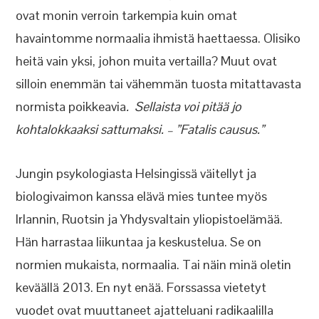
ovat monin verroin tarkempia kuin omat
havaintomme normaalia ihmistä haettaessa. Olisiko
heitä vain yksi, johon muita vertailla? Muut ovat
silloin enemmän tai vähemmän tuosta mitattavasta
normista poikkeavia
. Sellaista voi pitää jo
kohtalokkaaksi sattumaksi. – ”Fatalis causus.”
Jungin psykologiasta Helsingissä väitellyt ja
biologivaimon kanssa elävä mies tuntee myös
Irlannin, Ruotsin ja Yhdysvaltain yliopistoelämää.
Hän harrastaa liikuntaa ja keskustelua. Se on
normien mukaista, normaalia. Tai näin minä oletin
keväällä 2013. En nyt enää. Forssassa vietetyt
vuodet ovat muuttaneet ajatteluani radikaalilla