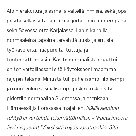
Aloin erakoitua ja samalla vältellä ihmisiä, sekä jopa
pelätä sellaisia tapahtumia, joita pidin nuorempana,
sekä Savossa että Karjalassa, Lapin kairoilla,
normaaleina tapoina tervehtiä uusia ja entisiä
työkavereita, naapureita, tuttuja ja
tuntemattomiakin. Käsite normaalista muuttui
eniten vertaillessani sitä käytökseeni maamme
rajojen takana. Minusta tuli puheliaampi, iloisempi
ja muutenkin sosiaalisempi, joskin tuskin sitä
pidettiin normaalina Suomessa ja etenkään
Hämeessä ja Forssassa majaillen
. Näillä seuduin
tehtyä ei voi tehdä tekemättömäksi. – ”Facta infecta
fieri nequeunt.” Siksi sitä myös varotaankin. Sitä