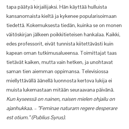
tapa päätyä kirjailijaksi. Hän käyttää hulluista
kansanomaista kieltä ja kykenee popularisoimaan
tiedettä. Kokemuksesta tiedän, kuinka se on monen
väitöskirjan jälkeen poikkitieteisen hankalaa. Kaikki,
edes professorit, eivät tunnista kiitettävästi kuin
kapean oman tutkimusalueensa. Toimittajat taas
tietävät kaiken, mutta vain hetken, ja unohtavat
saman tien aiemman oppimansa. Televisiossa
miellyttävällä äänellä luonnosta kertova lukija ei
muista lukemastaan mitään seuraavana päivänä.
Kun kyseessä on nainen, naisen mielen ohjailu on
ajanhukkaa. – ”Feminae naturam regere desperare
est otium.” (Publius Syrus).