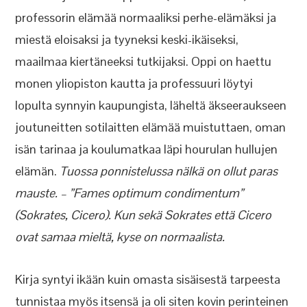
professorin elämää normaaliksi perhe-elämäksi ja
miestä eloisaksi ja tyyneksi keski-ikäiseksi,
maailmaa kiertäneeksi tutkijaksi. Oppi on haettu
monen yliopiston kautta ja professuuri löytyi
lopulta synnyin kaupungista, läheltä äkseeraukseen
joutuneitten sotilaitten elämää muistuttaen, oman
isän tarinaa ja koulumatkaa läpi hourulan hullujen
elämän.
Tuossa ponnistelussa nälkä on ollut paras
mauste. – ”Fames optimum condimentum”
(Sokrates, Cicero). Kun sekä Sokrates että Cicero
ovat samaa mieltä, kyse on normaalista.
Kirja syntyi ikään kuin omasta sisäisestä tarpeesta
tunnistaa myös itsensä ja oli siten kovin perinteinen