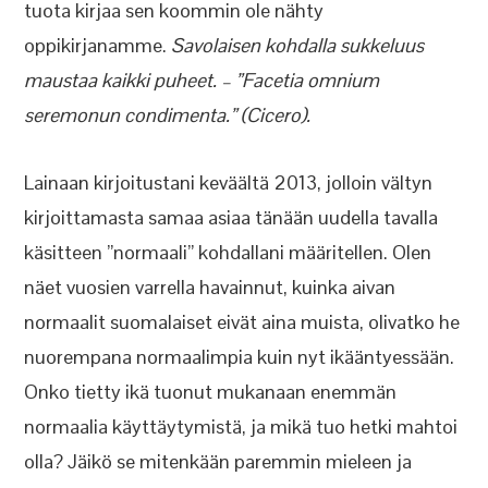
tuota kirjaa sen koommin ole nähty
oppikirjanamme.
Savolaisen kohdalla sukkeluus
maustaa kaikki puheet. – ”Facetia omnium
seremonun condimenta.” (Cicero).
Lainaan kirjoitustani keväältä 2013, jolloin vältyn
kirjoittamasta samaa asiaa tänään uudella tavalla
käsitteen ”normaali” kohdallani määritellen. Olen
näet vuosien varrella havainnut, kuinka aivan
normaalit suomalaiset eivät aina muista, olivatko he
nuorempana normaalimpia kuin nyt ikääntyessään.
Onko tietty ikä tuonut mukanaan enemmän
normaalia käyttäytymistä, ja mikä tuo hetki mahtoi
olla? Jäikö se mitenkään paremmin mieleen ja