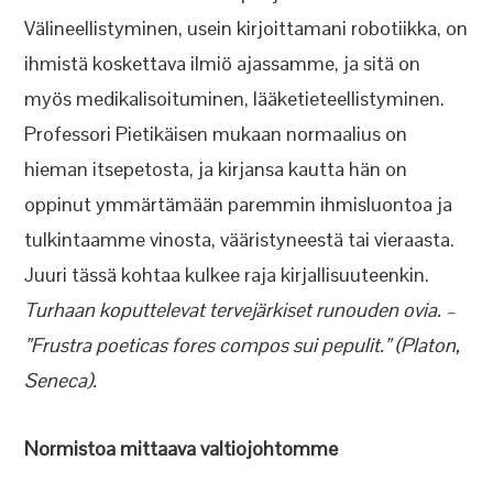
Välineellistyminen, usein kirjoittamani robotiikka, on
ihmistä koskettava ilmiö ajassamme, ja sitä on
myös medikalisoituminen, lääketieteellistyminen.
Professori Pietikäisen mukaan normaalius on
hieman itsepetosta, ja kirjansa kautta hän on
oppinut ymmärtämään paremmin ihmisluontoa ja
tulkintaamme vinosta, vääristyneestä tai vieraasta.
Juuri tässä kohtaa kulkee raja kirjallisuuteenkin.
Turhaan koputtelevat tervejärkiset runouden ovia. –
”Frustra poeticas fores compos sui pepulit.” (Platon,
Seneca).
Normistoa mittaava valtiojohtomme