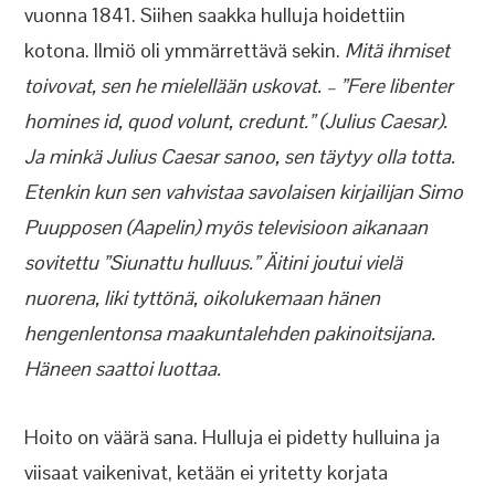
vuonna 1841. Siihen saakka hulluja hoidettiin
kotona. Ilmiö oli ymmärrettävä sekin.
Mitä ihmiset
toivovat, sen he mielellään uskovat. – ”Fere libenter
homines id, quod volunt, credunt.” (Julius Caesar).
Ja minkä Julius Caesar sanoo, sen täytyy olla totta.
Etenkin kun sen vahvistaa savolaisen kirjailijan Simo
Puupposen (Aapelin) myös televisioon aikanaan
sovitettu ”Siunattu hulluus.” Äitini joutui vielä
nuorena, liki tyttönä, oikolukemaan hänen
hengenlentonsa maakuntalehden pakinoitsijana.
Häneen saattoi luottaa.
Hoito on väärä sana. Hulluja ei pidetty hulluina ja
viisaat vaikenivat, ketään ei yritetty korjata