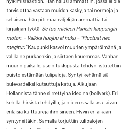
hylkimisreaktion. Hän halusi ammattiin, jossa ei ole
tarvis ottaa vastaan muiden käskyjä tai normeja ja
sellaisena hän piti maanviljelijän ammattia tai
kirjailijan työtä.
Se tuo mieleen Pariisin kaupungin
moton. – Vaikka huojuu ei huku – ”Fluctuat nec
megitur.”
Kaupunki kasvoi muurien ympäröimänä ja
välillä ne purkaenkin ja siirtäen kauemmas. Vanhan
muurin paikalle, usein tukkipusta tehdyn, istutettiin
puisto estämään tulipaloja. Syntyi kehämäisiä
bulevardeiksi kutsuttuja katuja. Alkujaan
Hollannista tänne siirrettyinä ideoina (bollverk). Eri
kehillä, hirsistä tehdyillä, ja niiden sisällä asui aivan
erilaisia kulttuureja ihmisineen. Hyvin eri aikaan
syntyneitäkin. Samalla torjuttiin tulipalojen