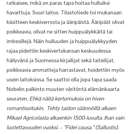
ratkaisee, mikä on paras tapa hoitaa hulluiksi
havaittuja. Suuri laitos. Tilastotiede toi mukanaan
käsitteen keskiverrosta ja ääripäistä. Ääripäät olivat
poikkeavia, olivat ne sitten huippuälykkäitä tai
imbesillejä. Näin hulluuden ja huippuälykkyyden
rajaa pidettiin keskivertokansan keskuudessa
häilyvänä ja Suomessa kirjailijat sekä taiteilijat,
poikkeavia ammatteja harrastavat, hoidettiin myös
usein laitoksissa. Se saattoi olla jopa tapa saada
Nobelin palkinto muuten väritöntä elämänkaarta
seuraten.
Ehkä näitä kertomuksia on hiven
romantisoitukin. Tehty taidon säännöillä alkaen
Mikael Agricolasta alkaenkin 1500-luvulta. Ihan vain
luotettavuuden vuoksi. – ”Fidei causa.” (Sallustis).