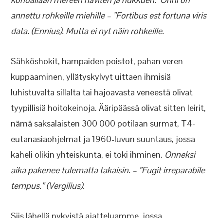
annettu rohkeille miehille – ”Fortibus est fortuna viris
data. (Ennius). Mutta ei nyt näin rohkeille.
Sähköshokit, hampaiden poistot, pahan veren
kuppaaminen, yllätyskylvyt uittaen ihmisiä
luhistuvalta sillalta tai hajoavasta veneestä olivat
tyypillisiä hoitokeinoja. Ääripäässä olivat sitten leirit,
nämä saksalaisten 300 000 potilaan surmat, T4-
eutanasiaohjelmat ja 1960-luvun suuntaus, jossa
kaheli olikin yhteiskunta, ei toki ihminen.
Onneksi
aika pakenee tulematta takaisin. – ”Fugit irreparabile
tempus.” (Vergilius).
Siis lähellä nykyistä ajatteluamme, jossa