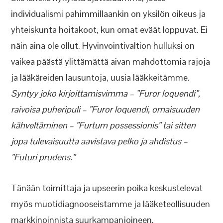
individualismi pahimmillaankin on yksilön oikeus ja
yhteiskunta hoitakoot, kun omat eväät loppuvat. Ei
näin aina ole ollut. Hyvinvointivaltion hulluksi on
vaikea päästä ylittämättä aivan mahdottomia rajoja
ja lääkäreiden lausuntoja, uusia lääkkeitämme
.
Syntyy joko kirjoittamisvimma – ”Furor loquendi”,
raivoisa puheripuli – ”Furor loquendi, omaisuuden
kähveltäminen – ”Furtum possessionis” tai sitten
jopa tulevaisuutta aavistava pelko ja ahdistus –
”Futuri prudens.”
Tänään toimittaja ja upseerin poika keskustelevat
myös muotidiagnooseistamme ja lääketeollisuuden
markkinoinnista suurkampanjoineen.