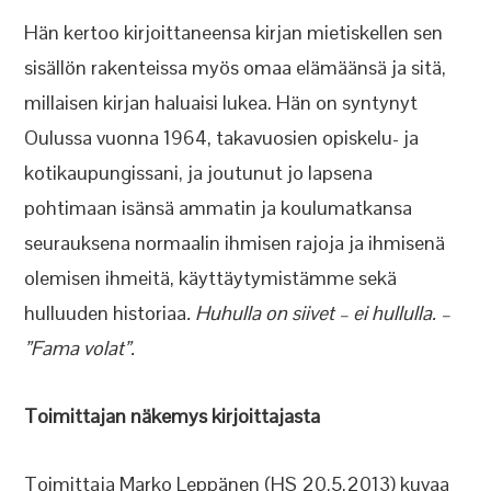
Hän kertoo kirjoittaneensa kirjan mietiskellen sen
sisällön rakenteissa myös omaa elämäänsä ja sitä,
millaisen kirjan haluaisi lukea. Hän on syntynyt
Oulussa vuonna 1964, takavuosien opiskelu- ja
kotikaupungissani, ja joutunut jo lapsena
pohtimaan isänsä ammatin ja koulumatkansa
seurauksena normaalin ihmisen rajoja ja ihmisenä
olemisen ihmeitä, käyttäytymistämme sekä
hulluuden historiaa
. Huhulla on siivet – ei hullulla. –
”Fama volat”.
Toimittajan näkemys kirjoittajasta
Toimittaja Marko Leppänen (HS 20.5.2013) kuvaa