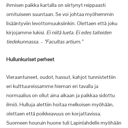
ihmisen paikka kartalla on siirtynyt reippaasti
omituiseen suuntaan. Se voi johtaa myöhemmin
lisääntyviin levottomuuksiinkin. Olettaen että joku
kirjojamme lukisi.
Ei niitä lueta. Ei edes taiteiden
tiedekunnassa. – ”Facultas artium.”
Hullunkuriset perheet
Vieraantuneet, oudot, hassut, kahjot tunnistettiin
eri kulttuureissamme hieman eri tavalla ja
normaalius on ollut aina aikaan ja paikkaa sidottu
ilmiö. Hulluja alettiin hoitaa melkoisen myöhään,
olettaen että poikkeavuus on korjattavissa.
Suomeen houruin huone tuli Lapinlahdelle myöhään