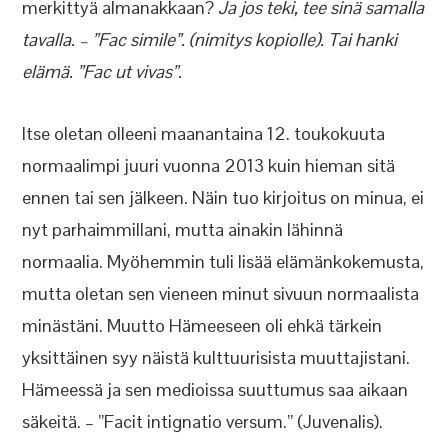
merkittyä almanakkaan?
Ja jos teki, tee sinä samalla
tavalla. – ”Fac simile”. (nimitys kopiolle). Tai hanki
elämä. ”Fac ut vivas”.
Itse oletan olleeni maanantaina 12. toukokuuta
normaalimpi juuri vuonna 2013 kuin hieman sitä
ennen tai sen jälkeen. Näin tuo kirjoitus on minua, ei
nyt parhaimmillani, mutta ainakin lähinnä
normaalia. Myöhemmin tuli lisää elämänkokemusta,
mutta oletan sen vieneen minut sivuun normaalista
minästäni. Muutto Hämeeseen oli ehkä tärkein
yksittäinen syy näistä kulttuurisista muuttajistani.
Hämeessä ja sen medioissa suuttumus saa aikaan
säkeitä. – ”Facit intignatio versum.” (Juvenalis).