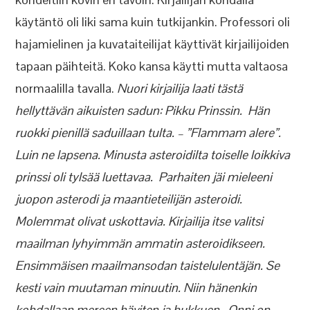
käytäntö oli liki sama kuin tutkijankin. Professori oli
hajamielinen ja kuvataiteilijat käyttivät kirjailijoiden
tapaan päihteitä. Koko kansa käytti mutta valtaosa
normaalilla tavalla.
Nuori kirjailija laati tästä
hellyttävän aikuisten sadun: Pikku Prinssin. Hän
ruokki pienillä saduillaan tulta. – ”Flammam alere”.
Luin ne lapsena. Minusta asteroidilta toiselle loikkiva
prinssi oli tylsää luettavaa. Parhaiten jäi mieleeni
juopon asterodi ja maantieteilijän asteroidi.
Molemmat olivat uskottavia. Kirjailija itse valitsi
maailman lyhyimmän ammatin asteroidikseen.
Ensimmäisen maailmansodan taistelulentäjän. Se
kesti vain muutaman minuutin. Niin hänenkin
kohdallaan mereen häviten ja hukkuen. Onni on