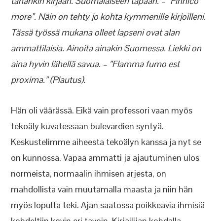
tähänkin kirjaan. Suomalaiseen tapaan. – ”Finnico
more”. Näin on tehty jo kohta kymmenille kirjoilleni.
Tässä työssä mukana olleet lapseni ovat alan
ammattilaisia. Ainoita ainakin Suomessa. Liekki on
aina hyvin lähellä savua. – ”Flamma fumo est
proxima.” (Plautus).
Hän oli väärässä. Eikä vain professori vaan myös
tekoäly kuvatessaan bulevardien syntyä.
Keskustelimme aiheesta tekoälyn kanssa ja nyt se
on kunnossa. Vapaa ammatti ja ajautuminen ulos
normeista, normaalin ihmisen arjesta, on
mahdollista vain muutamalla maasta ja niin hän
myös lopulta teki. Ajan saatossa poikkeavia ihmisiä
kohdeltiin kovin eri tavoin. Kirjailijan kohdalla