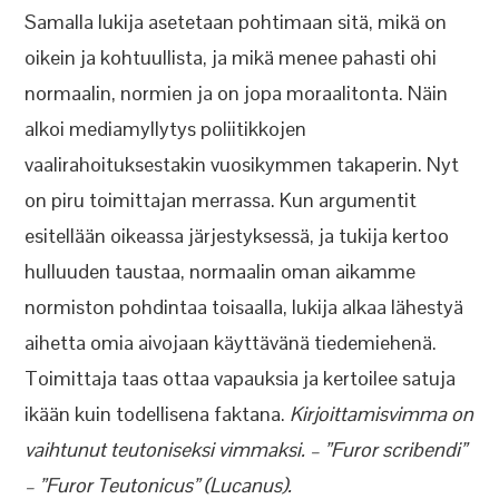
Samalla lukija asetetaan pohtimaan sitä, mikä on
oikein ja kohtuullista, ja mikä menee pahasti ohi
normaalin, normien ja on jopa moraalitonta. Näin
alkoi mediamyllytys poliitikkojen
vaalirahoituksestakin vuosikymmen takaperin. Nyt
on piru toimittajan merrassa. Kun argumentit
esitellään oikeassa järjestyksessä, ja tukija kertoo
hulluuden taustaa, normaalin oman aikamme
normiston pohdintaa toisaalla, lukija alkaa lähestyä
aihetta omia aivojaan käyttävänä tiedemiehenä.
Toimittaja taas ottaa vapauksia ja kertoilee satuja
ikään kuin todellisena faktana.
Kirjoittamisvimma on
vaihtunut teutoniseksi vimmaksi. – ”Furor scribendi”
– ”Furor Teutonicus” (Lucanus).