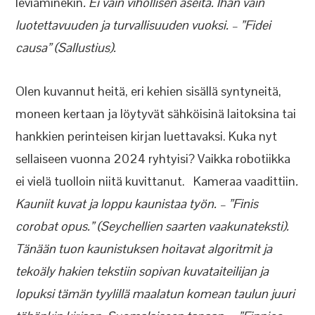
leviäminekin
. Ei vain vihollisen aseita. Ihan vain
luotettavuuden ja turvallisuuden vuoksi. – ”Fidei
causa” (Sallustius).
Olen kuvannut heitä, eri kehien sisällä syntyneitä,
moneen kertaan ja löytyvät sähköisinä laitoksina tai
hankkien perinteisen kirjan luettavaksi. Kuka nyt
sellaiseen vuonna 2024 ryhtyisi? Vaikka robotiikka
ei vielä tuolloin niitä kuvittanut. Kameraa vaadittiin
.
Kauniit kuvat ja loppu kaunistaa työn. – ”Finis
corobat opus.” (Seychellien saarten vaakunateksti).
Tänään tuon kaunistuksen hoitavat algoritmit ja
tekoäly hakien tekstiin sopivan kuvataiteilijan ja
lopuksi tämän tyylillä maalatun komean taulun juuri