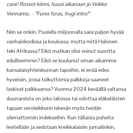
cave! Rosvot kiinni, huusi aikanaan jo Veikko
Vennamo. – ”Fures foras, frugi intro!”
Niin se onkin. Puolella miljoonalla saisi paljon hyvää
vanhainkodissa ja koulussa, mutta mitä Halonen
teki Afrikassa? Eikö matkan olisi voinut suoritta
edullisemmin? Eikö se kuulunut oman aikamme
kansalaisyhteiskunnan tapoihin, ei enää edes
hyveisiin, jossa tolkuttomia palkkoja saaneet
laskivat palkkaansa? Vuonna 2024 keväällä valtaosa
duunareista on joko lakossa tai odottaa eläkeläisten
tapaan veroleikkurin iskevän myös heidän
olemattomiin indekseihin. Kun tällaisia puheita
levitellään ja vedotaan kreikkalaisiin jumaliinkin,