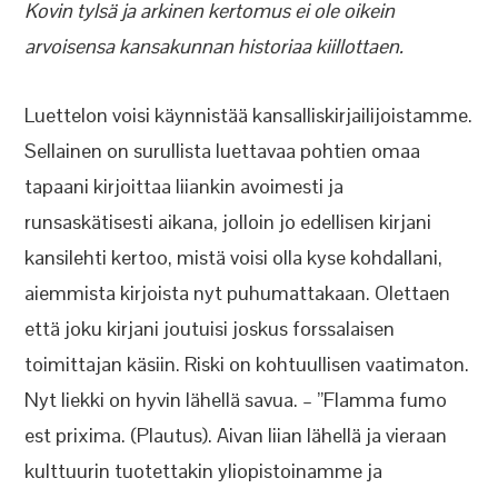
Kovin tylsä ja arkinen kertomus ei ole oikein
arvoisensa kansakunnan historiaa kiillottaen.
Luettelon voisi käynnistää kansalliskirjailijoistamme.
Sellainen on surullista luettavaa pohtien omaa
tapaani kirjoittaa liiankin avoimesti ja
runsaskätisesti aikana, jolloin jo edellisen kirjani
kansilehti kertoo, mistä voisi olla kyse kohdallani,
aiemmista kirjoista nyt puhumattakaan. Olettaen
että joku kirjani joutuisi joskus forssalaisen
toimittajan käsiin. Riski on kohtuullisen vaatimaton.
Nyt liekki on hyvin lähellä savua. – ”Flamma fumo
est prixima. (Plautus). Aivan liian lähellä ja vieraan
kulttuurin tuotettakin yliopistoinamme ja