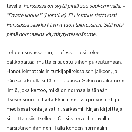
tavalla.
Forssassa on syytä pitää suu soukemmalla. –
”Favete linguis!” (Horatius). Ei Horatius tiettävästi
Forssassa saakka käynyt tuon tajutessaan. Sitä voisi
pitää normaalina käyttäytymisenämme.
Lehden kuvassa hän, professori, esittelee
pakkopaitaa, mutta ei suostu siihen pukeutumaan.
Hänet leimattaisiin tutkijapiireissä sen jälkeen, ja
hän saisi kuulla siitä loppuikänsä. Sekin on aikamme
ilmiö, joka kertoo, mikä on normaalia tänään,
itsesensuuri ja itsetarkkailu, netissä provosointi ja
mediassa ironia ja satiiri, sarkasmi. Kirjan kirjoittaja
kirjoittaa siis itselleen. On siis terveellä tavalla
narsistinen ihminen. Tällä kohden normaalin