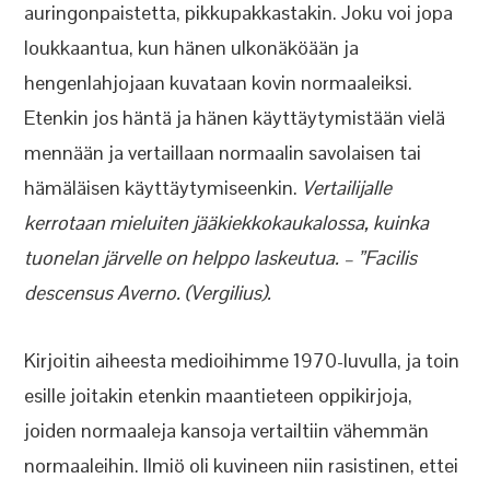
auringonpaistetta, pikkupakkastakin. Joku voi jopa
loukkaantua, kun hänen ulkonäköään ja
hengenlahjojaan kuvataan kovin normaaleiksi.
Etenkin jos häntä ja hänen käyttäytymistään vielä
mennään ja vertaillaan normaalin savolaisen tai
hämäläisen käyttäytymiseenkin.
Vertailijalle
kerrotaan mieluiten jääkiekkokaukalossa, kuinka
tuonelan järvelle on helppo laskeutua. – ”Facilis
descensus Averno. (Vergilius).
Kirjoitin aiheesta medioihimme 1970-luvulla, ja toin
esille joitakin etenkin maantieteen oppikirjoja,
joiden normaaleja kansoja vertailtiin vähemmän
normaaleihin. Ilmiö oli kuvineen niin rasistinen, ettei