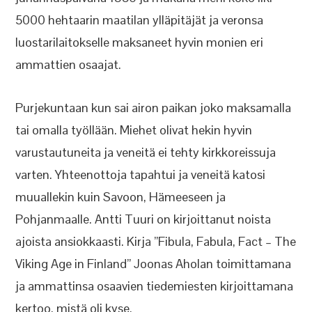
5000 hehtaarin maatilan ylläpitäjät ja veronsa
luostarilaitokselle maksaneet hyvin monien eri
ammattien osaajat.
Purjekuntaan kun sai airon paikan joko maksamalla
tai omalla työllään. Miehet olivat hekin hyvin
varustautuneita ja veneitä ei tehty kirkkoreissuja
varten. Yhteenottoja tapahtui ja veneitä katosi
muuallekin kuin Savoon, Hämeeseen ja
Pohjanmaalle. Antti Tuuri on kirjoittanut noista
ajoista ansiokkaasti. Kirja ”Fibula, Fabula, Fact – The
Viking Age in Finland” Joonas Aholan toimittamana
ja ammattinsa osaavien tiedemiesten kirjoittamana
kertoo, mistä oli kyse.