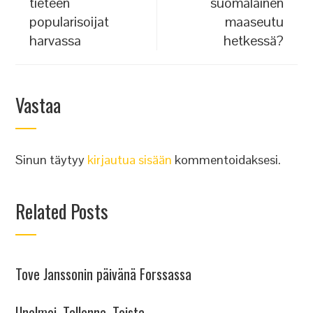
tieteen
suomalainen
popularisoijat
maaseutu
harvassa
hetkessä?
Vastaa
Sinun täytyy
kirjautua sisään
kommentoidaksesi.
Related Posts
Tove Janssonin päivänä Forssassa
Unelmoi, Tallenna, Toista