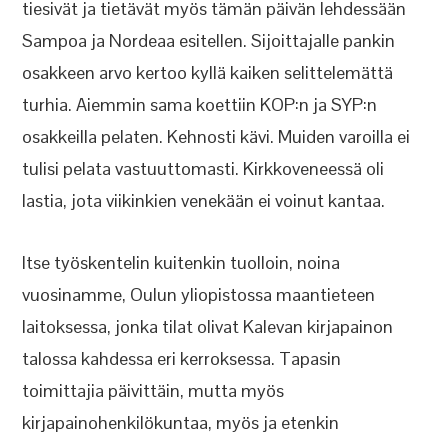
tiesivät ja tietävät myös tämän päivän lehdessään
Sampoa ja Nordeaa esitellen. Sijoittajalle pankin
osakkeen arvo kertoo kyllä kaiken selittelemättä
turhia. Aiemmin sama koettiin KOP:n ja SYP:n
osakkeilla pelaten. Kehnosti kävi. Muiden varoilla ei
tulisi pelata vastuuttomasti. Kirkkoveneessä oli
lastia, jota viikinkien venekään ei voinut kantaa.
Itse työskentelin kuitenkin tuolloin, noina
vuosinamme, Oulun yliopistossa maantieteen
laitoksessa, jonka tilat olivat Kalevan kirjapainon
talossa kahdessa eri kerroksessa. Tapasin
toimittajia päivittäin, mutta myös
kirjapainohenkilökuntaa, myös ja etenkin