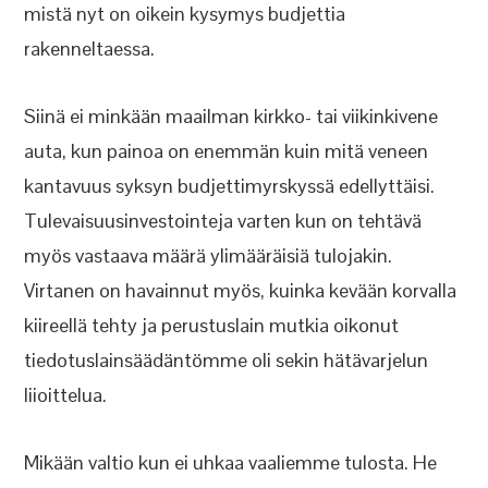
mistä nyt on oikein kysymys budjettia
rakenneltaessa.
Siinä ei minkään maailman kirkko- tai viikinkivene
auta, kun painoa on enemmän kuin mitä veneen
kantavuus syksyn budjettimyrskyssä edellyttäisi.
Tulevaisuusinvestointeja varten kun on tehtävä
myös vastaava määrä ylimääräisiä tulojakin.
Virtanen on havainnut myös, kuinka kevään korvalla
kiireellä tehty ja perustuslain mutkia oikonut
tiedotuslainsäädäntömme oli sekin hätävarjelun
liioittelua.
Mikään valtio kun ei uhkaa vaaliemme tulosta. He