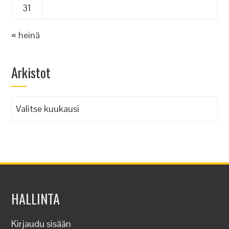
31
« heinä
Arkistot
Arkistot
HALLINTA
Kirjaudu sisään