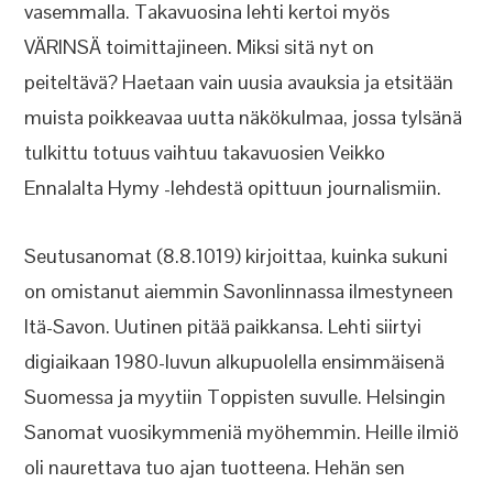
vasemmalla. Takavuosina lehti kertoi myös
VÄRINSÄ toimittajineen. Miksi sitä nyt on
peiteltävä? Haetaan vain uusia avauksia ja etsitään
muista poikkeavaa uutta näkökulmaa, jossa tylsänä
tulkittu totuus vaihtuu takavuosien Veikko
Ennalalta Hymy -lehdestä opittuun journalismiin.
Seutusanomat (8.8.1019) kirjoittaa, kuinka sukuni
on omistanut aiemmin Savonlinnassa ilmestyneen
Itä-Savon. Uutinen pitää paikkansa. Lehti siirtyi
digiaikaan 1980-luvun alkupuolella ensimmäisenä
Suomessa ja myytiin Toppisten suvulle. Helsingin
Sanomat vuosikymmeniä myöhemmin. Heille ilmiö
oli naurettava tuo ajan tuotteena. Hehän sen