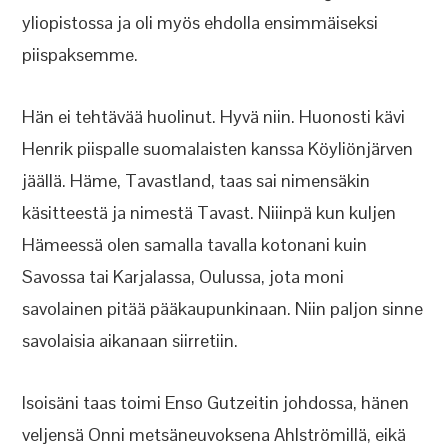
yliopistossa ja oli myös ehdolla ensimmäiseksi
piispaksemme.
Hän ei tehtävää huolinut. Hyvä niin. Huonosti kävi
Henrik piispalle suomalaisten kanssa Köyliönjärven
jäällä. Häme, Tavastland, taas sai nimensäkin
käsitteestä ja nimestä Tavast. Niiinpä kun kuljen
Hämeessä olen samalla tavalla kotonani kuin
Savossa tai Karjalassa, Oulussa, jota moni
savolainen pitää pääkaupunkinaan. Niin paljon sinne
savolaisia aikanaan siirretiin.
Isoisäni taas toimi Enso Gutzeitin johdossa, hänen
veljensä Onni metsäneuvoksena Ahlströmillä, eikä