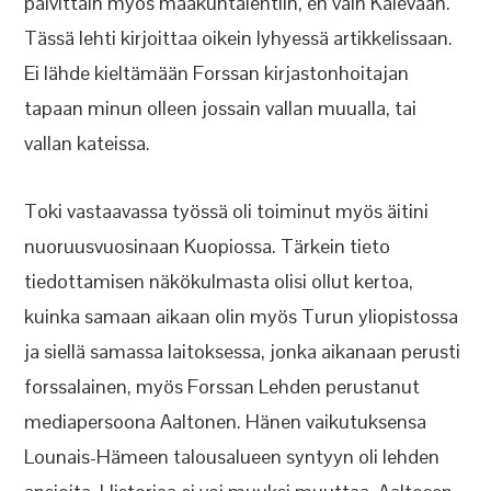
päivittäin myös maakuntalehtiin, en vain Kalevaan.
Tässä lehti kirjoittaa oikein lyhyessä artikkelissaan.
Ei lähde kieltämään Forssan kirjastonhoitajan
tapaan minun olleen jossain vallan muualla, tai
vallan kateissa.
Toki vastaavassa työssä oli toiminut myös äitini
nuoruusvuosinaan Kuopiossa. Tärkein tieto
tiedottamisen näkökulmasta olisi ollut kertoa,
kuinka samaan aikaan olin myös Turun yliopistossa
ja siellä samassa laitoksessa, jonka aikanaan perusti
forssalainen, myös Forssan Lehden perustanut
mediapersoona Aaltonen. Hänen vaikutuksensa
Lounais-Hämeen talousalueen syntyyn oli lehden