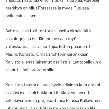
ansioita. Historiaa ei voi muuksi muuttaa. Aaltosen
merkitys on ollut Forssassa ja myös Turussa
poikkeuksellinen.
Aaltoselle väitteli tohtoriksi useita nimekkäitä
sosiologeja ja heidän joukossaan myös
yhteiskunnallisia vaikuttajia, kuten presidentti
Mauno Koivisto. Omaan tohtorinkaronkkaani
Koivisto ei enää jaksanut osallistua. Lentopallokin oli
saanut jäädä nuoremmille.
Koiviston tausta oli taas hyvin erilainen kuin omani.
Isoisäni isoisä oli hukkunut kirkkoveneineen tai
viikinkiveneineen purjekuntansa kanssa Kallaveteen
juhannuspäivänä 1850 ja mukana meni koko liki