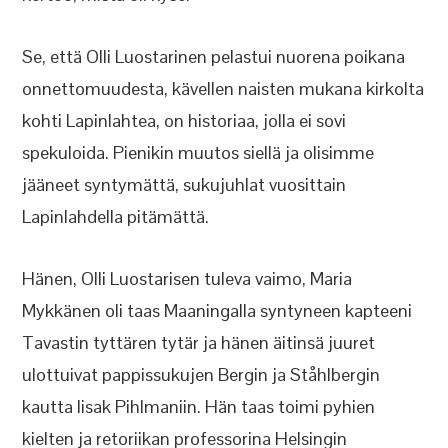
Se, että Olli Luostarinen pelastui nuorena poikana
onnettomuudesta, kävellen naisten mukana kirkolta
kohti Lapinlahtea, on historiaa, jolla ei sovi
spekuloida. Pienikin muutos siellä ja olisimme
jääneet syntymättä, sukujuhlat vuosittain
Lapinlahdella pitämättä.
Hänen, Olli Luostarisen tuleva vaimo, Maria
Mykkänen oli taas Maaningalla syntyneen kapteeni
Tavastin tyttären tytär ja hänen äitinsä juuret
ulottuivat pappissukujen Bergin ja Ståhlbergin
kautta Iisak Pihlmaniin. Hän taas toimi pyhien
kielten ja retoriikan professorina Helsingin