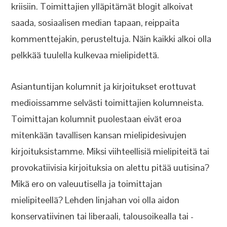
kriisiin. Toimittajien ylläpitämät blogit alkoivat
saada, sosiaalisen median tapaan, reippaita
kommenttejakin, perusteltuja. Näin kaikki alkoi olla
pelkkää tuulella kulkevaa mielipidettä.
Asiantuntijan kolumnit ja kirjoitukset erottuvat
medioissamme selvästi toimittajien kolumneista.
Toimittajan kolumnit puolestaan eivät eroa
mitenkään tavallisen kansan mielipidesivujen
kirjoituksistamme. Miksi viihteellisiä mielipiteitä tai
provokatiivisia kirjoituksia on alettu pitää uutisina?
Mikä ero on valeuutisella ja toimittajan
mielipiteellä? Lehden linjahan voi olla aidon
konservatiivinen tai liberaali, talousoikealla tai -