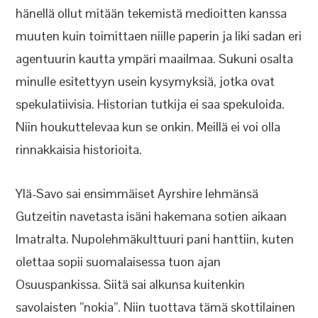
hänellä ollut mitään tekemistä medioitten kanssa
muuten kuin toimittaen niille paperin ja liki sadan eri
agentuurin kautta ympäri maailmaa. Sukuni osalta
minulle esitettyyn usein kysymyksiä, jotka ovat
spekulatiivisia. Historian tutkija ei saa spekuloida.
Niin houkuttelevaa kun se onkin. Meillä ei voi olla
rinnakkaisia historioita.
Ylä-Savo sai ensimmäiset Ayrshire lehmänsä
Gutzeitin navetasta isäni hakemana sotien aikaan
Imatralta. Nupolehmäkulttuuri pani hanttiin, kuten
olettaa sopii suomalaisessa tuon ajan
Osuuspankissa. Siitä sai alkunsa kuitenkin
savolaisten ”nokia”. Niin tuottava tämä skottilainen