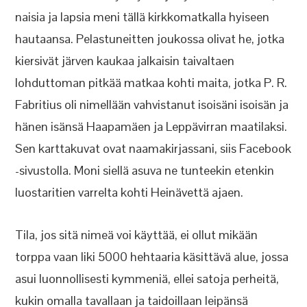
naisia ja lapsia meni tällä kirkkomatkalla hyiseen
hautaansa. Pelastuneitten joukossa olivat he, jotka
kiersivät järven kaukaa jalkaisin taivaltaen
lohduttoman pitkää matkaa kohti maita, jotka P. R.
Fabritius oli nimellään vahvistanut isoisäni isoisän ja
hänen isänsä Haapamäen ja Leppävirran maatilaksi.
Sen karttakuvat ovat naamakirjassani, siis Facebook
-sivustolla. Moni siellä asuva ne tunteekin etenkin
luostaritien varrelta kohti Heinävettä ajaen.
Tila, jos sitä nimeä voi käyttää, ei ollut mikään
torppa vaan liki 5000 hehtaaria käsittävä alue, jossa
asui luonnollisesti kymmeniä, ellei satoja perheitä,
kukin omalla tavallaan ja taidoillaan leipänsä