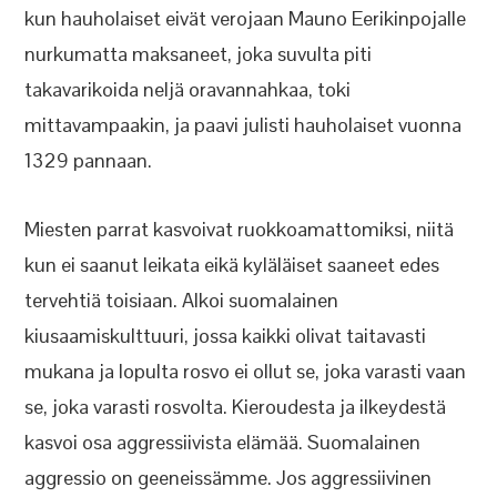
kun hauholaiset eivät verojaan Mauno Eerikinpojalle
nurkumatta maksaneet, joka suvulta piti
takavarikoida neljä oravannahkaa, toki
mittavampaakin, ja paavi julisti hauholaiset vuonna
1329 pannaan.
Miesten parrat kasvoivat ruokkoamattomiksi, niitä
kun ei saanut leikata eikä kyläläiset saaneet edes
tervehtiä toisiaan. Alkoi suomalainen
kiusaamiskulttuuri, jossa kaikki olivat taitavasti
mukana ja lopulta rosvo ei ollut se, joka varasti vaan
se, joka varasti rosvolta. Kieroudesta ja ilkeydestä
kasvoi osa aggressiivista elämää. Suomalainen
aggressio on geeneissämme. Jos aggressiivinen