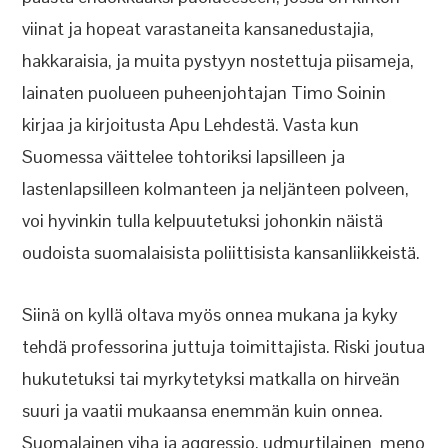
viinat ja hopeat varastaneita kansanedustajia,
hakkaraisia, ja muita pystyyn nostettuja piisameja,
lainaten puolueen puheenjohtajan Timo Soinin
kirjaa ja kirjoitusta Apu Lehdestä. Vasta kun
Suomessa väittelee tohtoriksi lapsilleen ja
lastenlapsilleen kolmanteen ja neljänteen polveen,
voi hyvinkin tulla kelpuutetuksi johonkin näistä
oudoista suomalaisista poliittisista kansanliikkeistä.
Siinä on kyllä oltava myös onnea mukana ja kyky
tehdä professorina juttuja toimittajista. Riski joutua
hukutetuksi tai myrkytetyksi matkalla on hirveän
suuri ja vaatii mukaansa enemmän kuin onnea.
Suomalainen viha ja aggressio, udmurtilainen meno