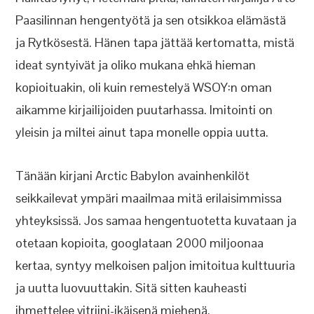
Paasilinnan hengentyötä ja sen otsikkoa elämästä
ja Rytkösestä. Hänen tapa jättää kertomatta, mistä
ideat syntyivät ja oliko mukana ehkä hieman
kopioituakin, oli kuin remestelyä WSOY:n oman
aikamme kirjailijoiden puutarhassa. Imitointi on
yleisin ja miltei ainut tapa monelle oppia uutta.
Tänään kirjani Arctic Babylon avainhenkilöt
seikkailevat ympäri maailmaa mitä erilaisimmissa
yhteyksissä. Jos samaa hengentuotetta kuvataan ja
otetaan kopioita, googlataan 2000 miljoonaa
kertaa, syntyy melkoisen paljon imitoitua kulttuuria
ja uutta luovuuttakin. Sitä sitten kauheasti
ihmettelee vitriini-ikäisenä miehenä.