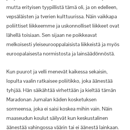
mutta erityisen tyypillistä tämä oli, ja on edelleen,
vepsäläisten ja tverien kulttuurissa. Näin vaikkapa
poliittiset liikkeemme ja uskonnolliset liikkeet ovat
lähellä toisiaan. Sen sijaan ne poikkeavat
melkoisesti yleiseurooppalaisista liikkeistä ja myös
euroopalaisesta normistosta ja lainsäädönnöstä.
Kun puurot ja velli menevät kaikessa sekaisin,
lopulta vaalin ratkaisee poliitikko, joka äänestää
tyhjää. Hän säikähtää virhettään ja kieltää tämän
Maradonan Jumalan käden kosketuksen
sormeensa, joka ei saisi koskea mihin vain. Näin
maaseudun koulut säilyvät kun keskustalinen
äänestää vahingossa väärin tai ei äänestä lainkaan.