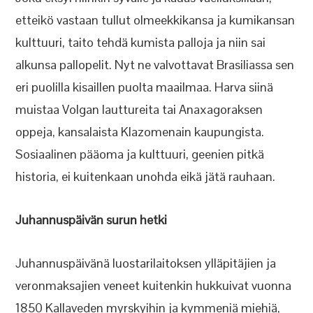
etteikö vastaan tullut olmeekkikansa ja kumikansan
kulttuuri, taito tehdä kumista palloja ja niin sai
alkunsa pallopelit. Nyt ne valvottavat Brasiliassa sen
eri puolilla kisaillen puolta maailmaa. Harva siinä
muistaa Volgan lauttureita tai Anaxagoraksen
oppeja, kansalaista Klazomenain kaupungista.
Sosiaalinen pääoma ja kulttuuri, geenien pitkä
historia, ei kuitenkaan unohda eikä jätä rauhaan.
Juhannuspäivän surun hetki
Juhannuspäivänä luostarilaitoksen ylläpitäjien ja
veronmaksajien veneet kuitenkin hukkuivat vuonna
1850 Kallaveden myrskyihin ja kymmeniä miehiä,