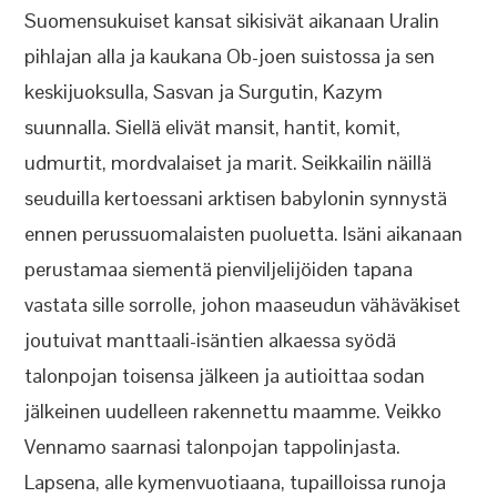
Suomensukuiset kansat sikisivät aikanaan Uralin
pihlajan alla ja kaukana Ob-joen suistossa ja sen
keskijuoksulla, Sasvan ja Surgutin, Kazym
suunnalla. Siellä elivät mansit, hantit, komit,
udmurtit, mordvalaiset ja marit. Seikkailin näillä
seuduilla kertoessani arktisen babylonin synnystä
ennen perussuomalaisten puoluetta. Isäni aikanaan
perustamaa siementä pienviljelijöiden tapana
vastata sille sorrolle, johon maaseudun vähäväkiset
joutuivat manttaali-isäntien alkaessa syödä
talonpojan toisensa jälkeen ja autioittaa sodan
jälkeinen uudelleen rakennettu maamme. Veikko
Vennamo saarnasi talonpojan tappolinjasta.
Lapsena, alle kymenvuotiaana, tupailloissa runoja