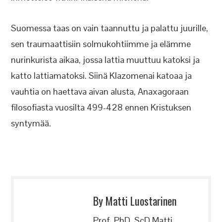
Suomessa taas on vain taannuttu ja palattu juurille,
sen traumaattisiin solmukohtiimme ja elämme
nurinkurista aikaa, jossa lattia muuttuu katoksi ja
katto lattiamatoksi. Siinä Klazomenai katoaa ja
vauhtia on haettava aivan alusta, Anaxagoraan
filosofiasta vuosilta 499-428 ennen Kristuksen
syntymää.
By Matti Luostarinen
Prof, PhD, ScD Matti