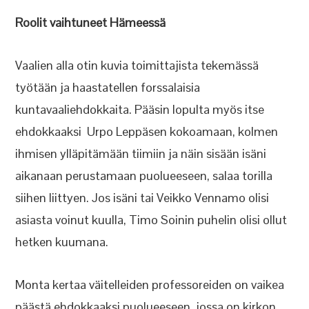
Roolit vaihtuneet Hämeessä
Vaalien alla otin kuvia toimittajista tekemässä
työtään ja haastatellen forssalaisia
kuntavaaliehdokkaita. Pääsin lopulta myös itse
ehdokkaaksi Urpo Leppäsen kokoamaan, kolmen
ihmisen ylläpitämään tiimiin ja näin sisään isäni
aikanaan perustamaan puolueeseen, salaa torilla
siihen liittyen. Jos isäni tai Veikko Vennamo olisi
asiasta voinut kuulla, Timo Soinin puhelin olisi ollut
hetken kuumana.
Monta kertaa väitelleiden professoreiden on vaikea
päästä ehdokkaaksi puolueeseen, jossa on kirkon