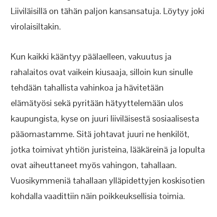
Liiviläisillä on tähän paljon kansansatuja. Löytyy joki
virolaisiltakin.
Kun kaikki kääntyy päälaelleen, vakuutus ja
rahalaitos ovat vaikein kiusaaja, silloin kun sinulle
tehdään tahallista vahinkoa ja hävitetään
elämätyösi sekä pyritään hätyyttelemään ulos
kaupungista, kyse on juuri liiviläisestä sosiaalisesta
pääomastamme. Sitä johtavat juuri ne henkilöt,
jotka toimivat yhtiön juristeina, lääkäreinä ja lopulta
ovat aiheuttaneet myös vahingon, tahallaan.
Vuosikymmeniä tahallaan ylläpidettyjen koskisotien
kohdalla vaadittiin näin poikkeuksellisia toimia.