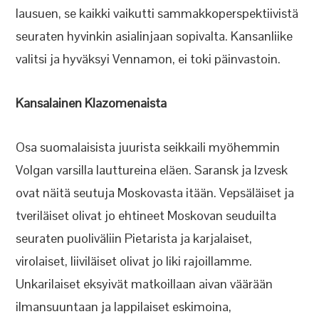
lausuen, se kaikki vaikutti sammakkoperspektiivistä
seuraten hyvinkin asialinjaan sopivalta. Kansanliike
valitsi ja hyväksyi Vennamon, ei toki päinvastoin.
Kansalainen Klazomenaista
Osa suomalaisista juurista seikkaili myöhemmin
Volgan varsilla lauttureina eläen. Saransk ja Izvesk
ovat näitä seutuja Moskovasta itään. Vepsäläiset ja
tveriläiset olivat jo ehtineet Moskovan seuduilta
seuraten puoliväliin Pietarista ja karjalaiset,
virolaiset, liiviläiset olivat jo liki rajoillamme.
Unkarilaiset eksyivät matkoillaan aivan väärään
ilmansuuntaan ja lappilaiset eskimoina,