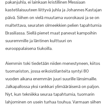
pakanjuhla, ei lainkaan kristillinen Messiaan
kastetilaisuuteen liittyvä juhla ja Johannes Kastajan
päivä. Siihen on vielä muutama vuorokausi ja se on
maltettava, seuraten olmeekkien pelien tapahtumia
Brasiliassa. Siellä pienet maat panevat kampoihin
suuremmille ja läntinen kulttuuri on
eurooppalaisena tiukoilla.
Aiemmin toki tiedetään niiden menestyneen, kiitos
tuomariston, jossa erikoistilanteita syntyi 80
vuoden aikana enemmän juuri suurille länsimaille.
Jalkapallossa yksi rankkari ylimääräisenä on paljon.
Nyt, kun tekniikka seuraa tapahtumia, tuomarin
lahjominen on usein turhaa touhua. Varmaan siihen