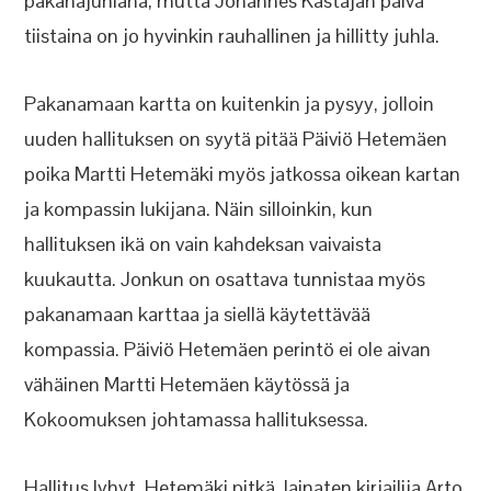
pakanajuhlana, mutta Johannes Kastajan päivä
tiistaina on jo hyvinkin rauhallinen ja hillitty juhla.
Pakanamaan kartta on kuitenkin ja pysyy, jolloin
uuden hallituksen on syytä pitää Päiviö Hetemäen
poika Martti Hetemäki myös jatkossa oikean kartan
ja kompassin lukijana. Näin silloinkin, kun
hallituksen ikä on vain kahdeksan vaivaista
kuukautta. Jonkun on osattava tunnistaa myös
pakanamaan karttaa ja siellä käytettävää
kompassia. Päiviö Hetemäen perintö ei ole aivan
vähäinen Martti Hetemäen käytössä ja
Kokoomuksen johtamassa hallituksessa.
Hallitus lyhyt, Hetemäki pitkä, lainaten kirjailija Arto