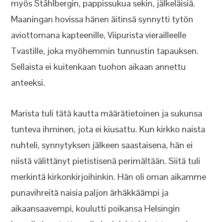
myös Ståhlbergin, pappissukua sekin, jälkeläisiä.
Maaningan hovissa hänen äitinsä synnytti tytön
aviottomana kapteenille, Viipurista vierailleelle
Tvastille, joka myöhemmin tunnustin tapauksen.
Sellaista ei kuitenkaan tuohon aikaan annettu
anteeksi.
Marista tuli tätä kautta määrätietoinen ja sukunsa
tunteva ihminen, jota ei kiusattu. Kun kirkko naista
nuhteli, synnytyksen jälkeen saastaisena, hän ei
niistä välittänyt pietistisenä perimältään. Siitä tuli
merkintä kirkonkirjoihinkin. Hän oli oman aikamme
punavihreitä naisia paljon ärhäkkäämpi ja
aikaansaavempi, koulutti poikansa Helsingin