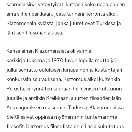
saamelaisina, vetäytyivät kattaen koko napa-alueen
aina siihen paikkaan, josta tarinani kerronta alkoi.
Klazomenain kylästä, jonka juuret ovat Turkissa ja
läntisen filosofian alussa.
Kansalainen Klazomenaista oli valmis
käsikirjoituksena jo 1970-luvun lopulla mutta jäi
julkaisematta oululaisen kirjapainon ja kustantajan
konkurssin seurauksena. Kertomus alkoi kuitenkin
Perusta, ei rynnäten suoraan helleenisen kulttuurin
juurille ja antiikin Kreikkaan, suurten filosofien isän
Anaxagoraksen maisemiin Turkissa, Klazomenaissa.
Sieltä saivat oppinsa myöhemmin tuntemamme
filosofit. Kertomus filosofista on eri asia kuin totuus