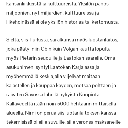
kansanliikkeistä ja kulttuureista. Yksilön panos
miljoonien, nyt miljardien, kulttuureissa ja
liikehdinässä ei ole yksilön historiaa tai kertomusta.
Sieltä, siis Turkista, sai alkunsa myös luostarilaitos,
joka päätyi niin Obin kuin Volgan kautta lopulta
myös Pietarin seuduille ja Laatokan saarelle. Oma
asukunimeni syntyi Laatokan Karjalassa ja
myöhemmällä keskiajalla viljelivät maitaan
kalastellen ja kauppaa käyden, metsää polttaen ja
raivaten Savossa lähellä nykyistä Kuopiota
Kallavedeltä itään noin 5000 hehtaarin mittaisella
alueella. Nimi on perua siis luotarilaitoksen kanssa
tekemisissä olleille suvuille, sille veronsa maksaneille