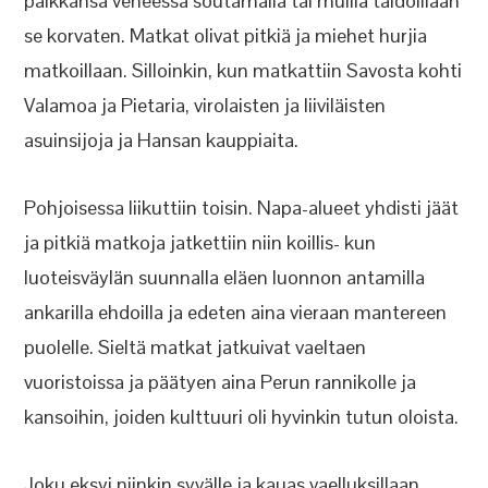
paikkansa veneessä soutamalla tai muilla taidoillaan
se korvaten. Matkat olivat pitkiä ja miehet hurjia
matkoillaan. Silloinkin, kun matkattiin Savosta kohti
Valamoa ja Pietaria, virolaisten ja liiviläisten
asuinsijoja ja Hansan kauppiaita.
Pohjoisessa liikuttiin toisin. Napa-alueet yhdisti jäät
ja pitkiä matkoja jatkettiin niin koillis- kun
luoteisväylän suunnalla eläen luonnon antamilla
ankarilla ehdoilla ja edeten aina vieraan mantereen
puolelle. Sieltä matkat jatkuivat vaeltaen
vuoristoissa ja päätyen aina Perun rannikolle ja
kansoihin, joiden kulttuuri oli hyvinkin tutun oloista.
Joku eksyi niinkin syvälle ja kauas vaelluksillaan,