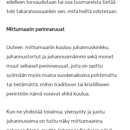
edelleen turvaudutaan tai osa tuomareista tietää
toki takaraivossaankin sen, mitä heiltä odotetaan.
Mittumaarin perinneruuat
Uuteen mittumaariin kuuluu juhannuskinkku,
juhannustortut ja juhannusmämmi sekä monet
muut sellaiset perinneruuat, joita on opittu
syömään myös muina vuodenaikoina pohtimatta
tai tietämättä, mihin traditioon tai kristilliseen
perintöön nämä voisivat ehkä kuulua.
Kun ne yhdistää toisiinsa, ylensyöty ja juotu
juhannussima on tuttu näky mittumaarina,