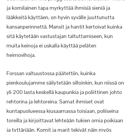
ja komilainen tapa myrkyttää ihmisiä sieniä ja
lääkkeitä käyttäen, on hyvin syvälle juuttunutta
kansanperinnettä. Mansit ja hantit kertoivat kuinka
sitä käytetään vastustajan taltuttamiseen, kun
muita keinoja ei uskalla käyttää peläten
heimovihoja.
Forssan valtuustossa päätettiin, kuinka
pienkoulujamme säilytetään silloinkin, kun niissä on
yli 200 lasta keskellä kaupunkia ja poliittinen johto
rehtorina ja lehtoreina. Samat ihmiset ovat
kuntapuolueessa kiusaamassa toisiaan, poliiseina
toreilla ja kirjoittavat lehteään tukien omia poikiaan
ja tyttäriään. Komit ja marit tekivät näin myös