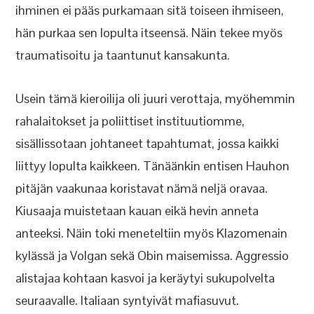
ihminen ei pääs purkamaan sitä toiseen ihmiseen,
hän purkaa sen lopulta itseensä. Näin tekee myös
traumatisoitu ja taantunut kansakunta.
Usein tämä kieroilija oli juuri verottaja, myöhemmin
rahalaitokset ja poliittiset instituutiomme,
sisällissotaan johtaneet tapahtumat, jossa kaikki
liittyy lopulta kaikkeen. Tänäänkin entisen Hauhon
pitäjän vaakunaa koristavat nämä neljä oravaa.
Kiusaaja muistetaan kauan eikä hevin anneta
anteeksi. Näin toki meneteltiin myös Klazomenain
kylässä ja Volgan sekä Obin maisemissa. Aggressio
alistajaa kohtaan kasvoi ja keräytyi sukupolvelta
seuraavalle. Italiaan syntyivät mafiasuvut.