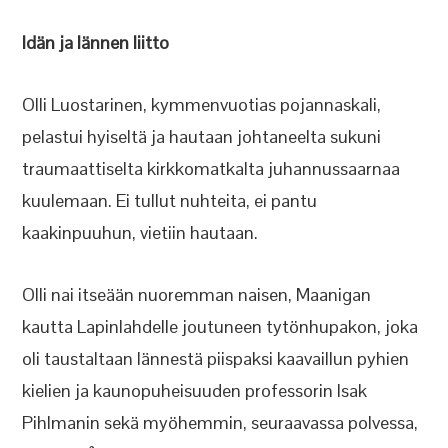
Idän ja lännen liitto
Olli Luostarinen, kymmenvuotias pojannaskali,
pelastui hyiseltä ja hautaan johtaneelta sukuni
traumaattiselta kirkkomatkalta juhannussaarnaa
kuulemaan. Ei tullut nuhteita, ei pantu
kaakinpuuhun, vietiin hautaan.
Olli nai itseään nuoremman naisen, Maanigan
kautta Lapinlahdelle joutuneen tytönhupakon, joka
oli taustaltaan lännestä piispaksi kaavaillun pyhien
kielien ja kaunopuheisuuden professorin Isak
Pihlmanin sekä myöhemmin, seuraavassa polvessa,