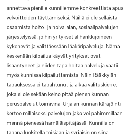
annettava pienille kunnillemme konkreettista apua
velvoitteiden täyttämiseksi. Näillä ei ole sellaista
osaamista hoito- ja hoiva-alan, sosiaalipalvelujen
järjestelyissä, joihin yritykset alihankkijoineen
kykenevät ja välittäessään lääkäripalveluja. Nämä
keskenään kilpailua käyvät yritykset ovat
lisääntyneet ja niiden tapa hoitaa palveluja vaatii
myös kunnissa kilpailuttamista. Näin Rääkkylän
tapauksessa ei tapahtunut ja alkaa valituskierre,
joka ei ole sekään keino pitää pienen kunnan
peruspalvelut toimivina. Urjalan kunnan käräjöinti
kertoo millaiseksi palvelujen jako voi pahimmillaan
mennä pienessä hämäläispitäjässä. Kunnilla on
tapana luokitella toisiaan ja syrjäisin on siinä