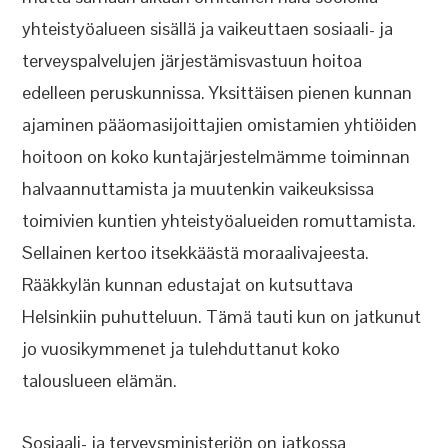
yhteistyöalueen sisällä ja vaikeuttaen sosiaali- ja
terveyspalvelujen järjestämisvastuun hoitoa
edelleen peruskunnissa. Yksittäisen pienen kunnan
ajaminen pääomasijoittajien omistamien yhtiöiden
hoitoon on koko kuntajärjestelmämme toiminnan
halvaannuttamista ja muutenkin vaikeuksissa
toimivien kuntien yhteistyöalueiden romuttamista.
Sellainen kertoo itsekkäästä moraalivajeesta.
Rääkkylän kunnan edustajat on kutsuttava
Helsinkiin puhutteluun. Tämä tauti kun on jatkunut
jo vuosikymmenet ja tulehduttanut koko
talouslueen elämän.
Sosiaali- ja terveysministeriön on jatkossa