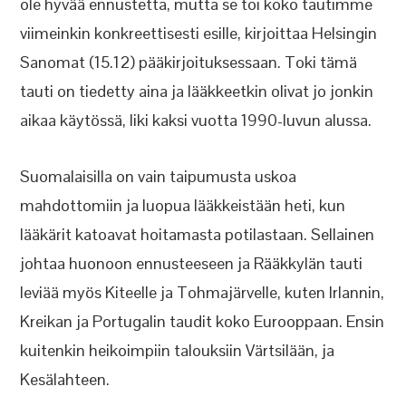
ole hyvää ennustetta, mutta se toi koko tautimme
viimeinkin konkreettisesti esille, kirjoittaa Helsingin
Sanomat (15.12) pääkirjoituksessaan. Toki tämä
tauti on tiedetty aina ja lääkkeetkin olivat jo jonkin
aikaa käytössä, liki kaksi vuotta 1990-luvun alussa.
Suomalaisilla on vain taipumusta uskoa
mahdottomiin ja luopua lääkkeistään heti, kun
lääkärit katoavat hoitamasta potilastaan. Sellainen
johtaa huonoon ennusteeseen ja Rääkkylän tauti
leviää myös Kiteelle ja Tohmajärvelle, kuten Irlannin,
Kreikan ja Portugalin taudit koko Eurooppaan. Ensin
kuitenkin heikoimpiin talouksiin Värtsilään, ja
Kesälahteen.