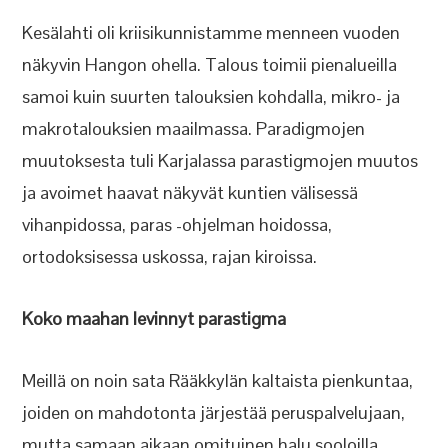
Kesälahti oli kriisikunnistamme menneen vuoden
näkyvin Hangon ohella. Talous toimii pienalueilla
samoi kuin suurten talouksien kohdalla, mikro- ja
makrotalouksien maailmassa. Paradigmojen
muutoksesta tuli Karjalassa parastigmojen muutos
ja avoimet haavat näkyvät kuntien välisessä
vihanpidossa, paras -ohjelman hoidossa,
ortodoksisessa uskossa, rajan kiroissa.
Koko maahan levinnyt parastigma
Meillä on noin sata Rääkkylän kaltaista pienkuntaa,
joiden on mahdotonta järjestää peruspalvelujaan,
mutta samaan aikaan omituinen halu sooloilla