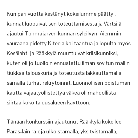
Kun pari vuotta kestänyt kokeilumme päättyi,
kunnat luopuivat sen toteuttamisesta ja Värtsilä
ajautui Tohmajärven kunnan syleilyyn. Aiemmin
vauraana pidetty Kitee alkoi taantua ja lopulta myös
Kesälahti ja Rääkkylä muuttuivat kriisikunniksi,
kuten oli jo tuolloin ennustettu ilman sovitun mallin
tiukkaa talouskuria ja toteutusta lakkauttamalla
samalla turhat rekrytoinnit. Luonnollisen poistuman
kautta vajaatyöllistettyä väkeä oli mahdollista
siirtää koko talousalueen käyttöön.
Tänään konkurssiin ajautunut Rääkkylä kokeilee
Paras-lain rajoja ulkoistamalla, yksityistämällä,