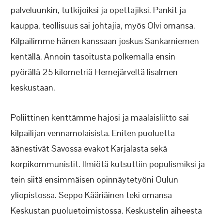
palveluunkin, tutkijoiksi ja opettajiksi. Pankit ja
kauppa, teollisuus sai johtajia, myös Olvi omansa.
Kilpailimme hänen kanssaan joskus Sankarniemen
kentällä. Annoin tasoitusta polkemalla ensin
pyörällä 25 kilometriä Hernejärveltä Iisalmen
keskustaan.
Poliittinen kenttämme hajosi ja maalaisliitto sai
kilpailijan vennamolaisista. Eniten puoluetta
äänestivät Savossa evakot Karjalasta sekä
korpikommunistit. Ilmiötä kutsuttiin populismiksi ja
tein siitä ensimmäisen opinnäytetyöni Oulun
yliopistossa. Seppo Kääriäinen teki omansa
Keskustan puoluetoimistossa. Keskustelin aiheesta