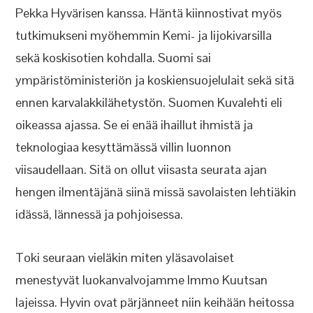
Pekka Hyvärisen kanssa. Häntä kiinnostivat myös
tutkimukseni myöhemmin Kemi- ja Iijokivarsilla
sekä koskisotien kohdalla. Suomi sai
ympäristöministeriön ja koskiensuojelulait sekä sitä
ennen karvalakkilähetystön. Suomen Kuvalehti eli
oikeassa ajassa. Se ei enää ihaillut ihmistä ja
teknologiaa kesyttämässä villin luonnon
viisaudellaan. Sitä on ollut viisasta seurata ajan
hengen ilmentäjänä siinä missä savolaisten lehtiäkin
idässä, lännessä ja pohjoisessa.
Toki seuraan vieläkin miten yläsavolaiset
menestyvät luokanvalvojamme Immo Kuutsan
lajeissa. Hyvin ovat pärjänneet niin keihään heitossa