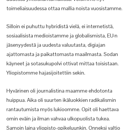
toimeliaisuudessa ottaa mallia noista vuosistamme.
Silloin ei puhuttu hybridistä vielä, ei internetistä,
sosiaalisista medioistamme ja globalismista, EU:n
jäsenyydestä ja uudesta valuutasta, digiajan
ajattomasta ja paikattomasta maailmasta. Sodan
käyneet ja sotasukupolvi ottivat mittaa toisistaan.
Yliopistomme hajasijoitettiin sekin.
Hyvärinen oli journalistina maamme ehdotonta
huippua. Aika oli suurten ikäluokkien radikalismin
rantautumista myös lukioomme. Opit oli haettava
omin eväin ja ilman vahvaa ulkopuolista tukea.
Samoin laina yliopisto-opikeluunkin. Onneksi valtio