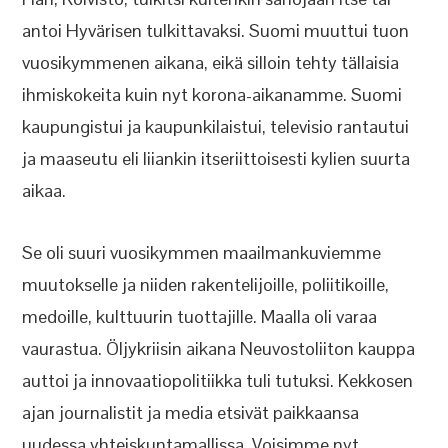
antoi Hyvärisen tulkittavaksi. Suomi muuttui tuon
vuosikymmenen aikana, eikä silloin tehty tällaisia
ihmiskokeita kuin nyt korona-aikanamme. Suomi
kaupungistui ja kaupunkilaistui, televisio rantautui
ja maaseutu eli liiankin itseriittoisesti kylien suurta
aikaa.
Se oli suuri vuosikymmen maailmankuviemme
muutokselle ja niiden rakentelijoille, poliitikoille,
medoille, kulttuurin tuottajille. Maalla oli varaa
vaurastua. Öljykriisin aikana Neuvostoliiton kauppa
auttoi ja innovaatiopolitiikka tuli tutuksi. Kekkosen
ajan journalistit ja media etsivät paikkaansa
uudessa yhteiskuntamallissa. Voisimme nyt