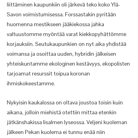
liittäminen kaupunkiin oli järkevä teko koko Ylä-
Savon voimistumisessa. Forssastakin pyritään
huomenna mestikseen jääkiekossa jahka
valtuustomme myöntää varat kiekkopyhättömme
korjauksiin. Seutukaupunkien on nyt aika yhdistää
voimansa ja osoittaa uuden, hybridin jälkeisen
yhteiskuntamme ekologinen kestävyys, ekopolisten
tarjoamat resurssit toipua koronan
ihmiskokeestamme.
Nykyisin kaukalossa on oltava joustoa toisin kuin
aikana, jolloin miehistä otettiin mittaa etenkin
jätkänshakissa Iisalmen lyseossa. Veljeni kuoleman
jälkeen Pekan kuolema ei tunnu enää niin