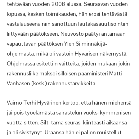
tehtävään vuoden 2008 alussa. Seuraavan vuoden
lopussa, kesken toimikauden, hän erosi tehtävästä
vastalauseena niin sanottuun lautakasauutisointiin
liittyvään päätökseen. Neuvosto päätyi antamaan
vapauttavan päätöksen Ylen Silminnäkijä-
ohjelmasta, mikä oli vastoin Hyvärisen näkemystä.
Ohjelmassa esitettiin väitteitä, joiden mukaan jokin
rakennusliike maksoi silloisen pääministeri Matti
Vanhasen (kesk.) rakennustarvikkeita.
Vaimo Terhi Hyvärinen kertoo, että hänen miehensä
jäi pois työelämästä sairastelun vuoksi kymmenisen
vuotta sitten. Silti tämä seurasi kiinteästi aikaansa
ja oli sivistynyt. Uraansa hän ei paljon muistellut