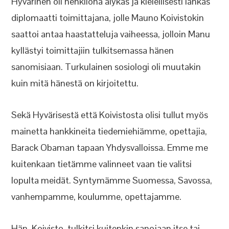
Hyvärinen oli henkilönä älykäs ja kielellisesti lahkas
diplomaatti toimittajana, jolle Mauno Koivistokin
saattoi antaa haastatteluja vaiheessa, jolloin Manu
kyllästyi toimittajiin tulkitsemassa hänen
sanomisiaan. Turkulainen sosiologi oli muutakin
kuin mitä hänestä on kirjoitettu.
Sekä Hyvärisestä että Koivistosta olisi tullut myös
mainetta hankkineita tiedemiehiämme, opettajia,
Barack Obaman tapaan Yhdysvalloissa. Emme me
kuitenkaan tietämme valinneet vaan tie valitsi
lopulta meidät. Syntymämme Suomessa, Savossa,
vanhempamme, koulumme, opettajamme.
Hän, Koivisto, tulkitsi kuitenkin sanojaan itse tai