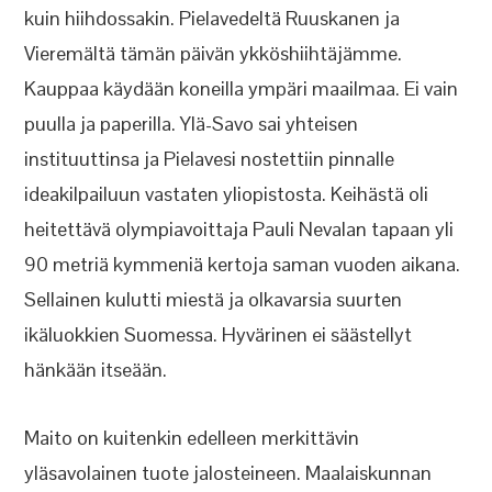
kuin hiihdossakin. Pielavedeltä Ruuskanen ja
Vieremältä tämän päivän ykköshiihtäjämme.
Kauppaa käydään koneilla ympäri maailmaa. Ei vain
puulla ja paperilla. Ylä-Savo sai yhteisen
instituuttinsa ja Pielavesi nostettiin pinnalle
ideakilpailuun vastaten yliopistosta. Keihästä oli
heitettävä olympiavoittaja Pauli Nevalan tapaan yli
90 metriä kymmeniä kertoja saman vuoden aikana.
Sellainen kulutti miestä ja olkavarsia suurten
ikäluokkien Suomessa. Hyvärinen ei säästellyt
hänkään itseään.
Maito on kuitenkin edelleen merkittävin
yläsavolainen tuote jalosteineen. Maalaiskunnan