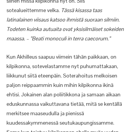
siihen missä kilpikonna nyt on. Siis
sotealueittemme velka.
Tässä kisassa taas
latinalainen viisaus katsoo ihmistä suoraan silmiin.
Todeten kuinka autuaita ovat yksisilmäiset sokeiden
maassa. – ”Beati monoculi in terra caecorum.”
Kun Akhilleus saapuu viimein tähän paikkaan, on
kilpikonna, sotevelastamme nyt puhumattakaan,
liikkunut siitä eteenpäin. Soterahoitus melkoisen
paljon reippaammin kuin mihin kilpikonna ikinä
ehtisi. Jokainen alan poliitikkona ja samaan aikaan
eduskunnassa vaikuttavana tietää, mitä se kentällä
merkitsee maaseudulla ja pienissä
kuudessakymmenessä seutukaupungissamme.