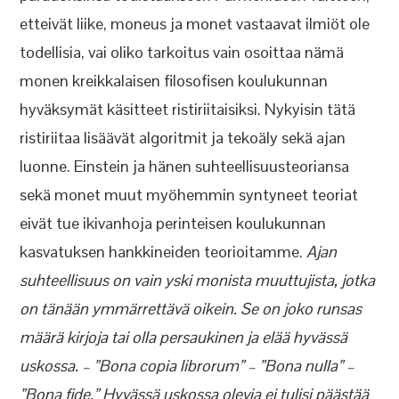
etteivät liike, moneus ja monet vastaavat ilmiöt ole
todellisia, vai oliko tarkoitus vain osoittaa nämä
monen kreikkalaisen filosofisen koulukunnan
hyväksymät käsitteet ristiriitaisiksi. Nykyisin tätä
ristiriitaa lisäävät algoritmit ja tekoäly sekä ajan
luonne. Einstein ja hänen suhteellisuusteoriansa
sekä monet muut myöhemmin syntyneet teoriat
eivät tue ikivanhoja perinteisen koulukunnan
kasvatuksen hankkineiden teorioitamme.
Ajan
suhteellisuus on vain yski monista muuttujista, jotka
on tänään ymmärrettävä oikein. Se on joko runsas
määrä kirjoja tai olla persaukinen ja elää hyvässä
uskossa. – ”Bona copia librorum” – ”Bona nulla” –
”Bona fide.” Hyvässä uskossa olevia ei tulisi päästää