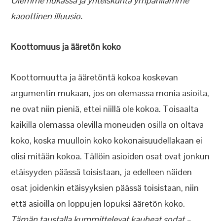
Olemme hukassa ja yhteiskunta ympärillämme
kaoottinen illuusio.
Koottomuus ja ääretön koko
Koottomuutta ja ääretöntä kokoa koskevan
argumentin mukaan, jos on olemassa monia asioita,
ne ovat niin pieniä, ettei niillä ole kokoa. Toisaalta
kaikilla olemassa olevilla moneuden osilla on oltava
koko, koska muulloin koko kokonaisuudellakaan ei
olisi mitään kokoa. Tällöin asioiden osat ovat jonkun
etäisyyden päässä toisistaan, ja edelleen näiden
osat joidenkin etäisyyksien päässä toisistaan, niin
että asioilla on loppujen lopuksi ääretön koko.
Tämän taustalla kummittelevat kauheat sodat –