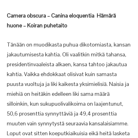
Camera obscura – Canina eloquentia Hämärä
huone – Koiran puhetaito
Tänään on muodikasta puhua dikotomiasta, kansan
jakautumisesta kahtia. Oli vaalitkin mitkä tahansa,
presidentinvaaleista alkaen, kansa tahtoo jakautua
kahtia. Vaikka ehdokkaat olisivat kuin samasta
puusta vuoltuja ja liki kaikesta yksimielisiä. Naisia ja
miehiä on heitäkin edelleen liki sama määrä
silloinkin, kun sukupuolivalikoima on laajentunut,
50,6 prosenttia synnyttäviä ja 49,4 prosenttia
muuten vain synnytystä seuraavia kansalaisiamme.
Loput ovat sitten koeputkiaikuisia eikä heitä lasketa