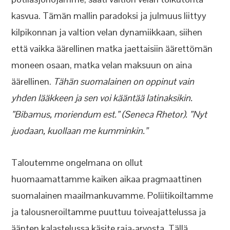
kasvua. Tämän mallin paradoksi ja julmuus liittyy
kilpikonnan ja valtion velan dynamiikkaan, siihen
että vaikka äärellinen matka jaettaisiin äärettömän
moneen osaan, matka velan maksuun on aina
äärellinen.
Tähän suomalainen on oppinut vain
yhden lääkkeen ja sen voi kääntää latinaksikin.
”Bibamus, moriendum est.” (Seneca Rhetor). ”Nyt
juodaan, kuollaan me kumminkin.”
Taloutemme ongelmana on ollut
huomaamattamme kaiken aikaa pragmaattinen
suomalainen maailmankuvamme. Poliitikoiltamme
ja talousneroiltamme puuttuu toiveajattelussa ja
äänten kalastelussa käsite raja-arvosta. Tällä