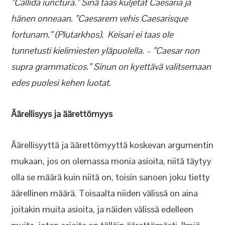
”Callida iunctura.” Sinä taas kuljetat Caesaria ja
hänen onneaan. ”Caesarem vehis Caesarisque
fortunam.” (Plutarkhos). Keisari ei taas ole
tunnetusti kielimiesten yläpuolella. – ”Caesar non
supra grammaticos.” Sinun on kyettävä valitsemaan
edes puolesi kehen luotat.
Äärellisyys ja äärettömyys
Äärellisyyttä ja äärettömyyttä koskevan argumentin
mukaan, jos on olemassa monia asioita, niitä täytyy
olla se määrä kuin niitä on, toisin sanoen joku tietty
äärellinen määrä. Toisaalta niiden välissä on aina
joitakin muita asioita, ja näiden välissä edelleen