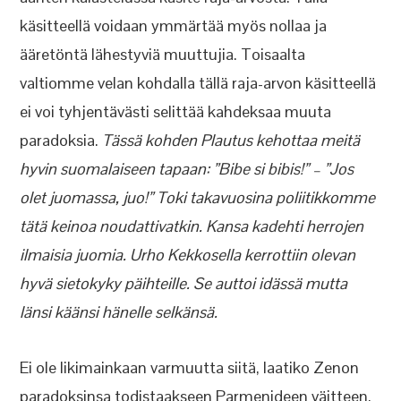
käsitteellä voidaan ymmärtää myös nollaa ja
ääretöntä lähestyviä muuttujia. Toisaalta
valtiomme velan kohdalla tällä raja-arvon käsitteellä
ei voi tyhjentävästi selittää kahdeksaa muuta
paradoksia.
Tässä kohden Plautus kehottaa meitä
hyvin suomalaiseen tapaan: ”Bibe si bibis!” – ”Jos
olet juomassa, juo!” Toki takavuosina poliitikkomme
tätä keinoa noudattivatkin. Kansa kadehti herrojen
ilmaisia juomia. Urho Kekkosella kerrottiin olevan
hyvä sietokyky päihteille. Se auttoi idässä mutta
länsi käänsi hänelle selkänsä.
Ei ole likimainkaan varmuutta siitä, laatiko Zenon
paradoksinsa todistaakseen Parmenideen väitteen,