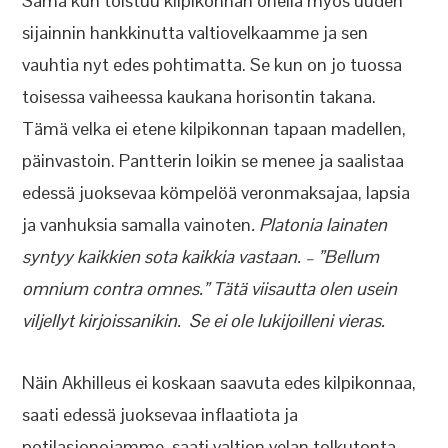
Sama kun toistuu kilpikonnan ohella myös uuden
sijainnin hankkinutta valtiovelkaamme ja sen
vauhtia nyt edes pohtimatta. Se kun on jo tuossa
toisessa vaiheessa kaukana horisontin takana.
Tämä velka ei etene kilpikonnan tapaan madellen,
päinvastoin. Pantterin loikin se menee ja saalistaa
edessä juoksevaa kömpelöä veronmaksajaa, lapsia
ja vanhuksia samalla vainoten
. Platonia lainaten
syntyy kaikkien sota kaikkia vastaan. – ”Bellum
omnium contra omnes.” Tätä viisautta olen usein
viljellyt kirjoissanikin. Se ei ole lukijoilleni vieras.
Näin Akhilleus ei koskaan saavuta edes kilpikonnaa,
saati edessä juoksevaa inflaatiota ja
potilasjonojamme, saati valtion velan tolkutonta