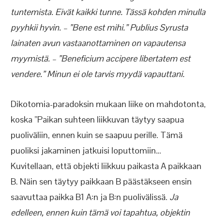
tuntemista. Eivät kaikki tunne. Tässä kohden minulla
pyyhkii hyvin. – ”Bene est mihi.” Publius Syrusta
lainaten avun vastaanottaminen on vapautensa
myymistä. – ”Beneficium accipere libertatem est
vendere.” Minun ei ole tarvis myydä vapauttani.
Dikotomia-paradoksin mukaan liike on mahdotonta,
koska ”Paikan suhteen liikkuvan täytyy saapua
puoliväliin, ennen kuin se saapuu perille. Tämä
puoliksi jakaminen jatkuisi loputtomiin…
Kuvitellaan, että objekti liikkuu paikasta A paikkaan
B. Näin sen täytyy paikkaan B päästäkseen ensin
saavuttaa paikka B1 A:n ja B:n puolivälissä.
Ja
edelleen, ennen kuin tämä voi tapahtua, objektin