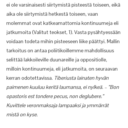
ei ole varsinaisesti siirtymistä pisteestä toiseen, eikä
aika ole siirtymistä hetkestä toiseen, vaan
molemmat ovat katkeamattomia kontinuumeja eli
jatkumoita (Valitut teokset, 1). Vasta pysähtyessään
voidaan todeta mihin pisteeseen liike päättyi. Mallin
tarkoitus on antaa poliitikoillemme mahdollisuus
selittää lakkoileville duunareille ja oppositiolle,
milloin kontinuumeja, eli jatkumoita, on seuraavan
kerran odotettavissa.
Tiberiusta lainaten hyvän
paimenen kuuluu keritä laumansa, ei nylkeä. – ”Bon
opastoris est tondere pecus, non deglubere.”
Kuvittele veronmaksaja lampaaksi ja ymmärrät
mistä on kyse.