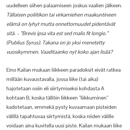
uudelleen siihen palaamiseen joskus vaalien jälkeen.
Tällaisen poliitikon tai virkamiehen maakuntineen
elämä on lyhyt mutta onnettomuudet pidentävät
sitä. – ”Brevis ipsa vita est sed malis fit longio.”
(Publius Syrus). Takana on jo yksi menetetty
vuosikymmen. Vaaditaanko nyt koko ajan lisää?
Eino Kailan mukaan liikkeen paradoksit eivät ratkea
millään kuvaustavalla, jossa liike (tai aika)
hajotetaan osiin eli siirtymiseksi kohdasta A
kohtaan B, koska tällöin liikkeen ”liikkuminen”
kadotetaan, emmekä pysty kuvaamaan pisteiden
välillä tapahtuvaa siirtymistä, koska niiden välille
voidaan aina kuvitella uusi piste. Kailan mukaan liike