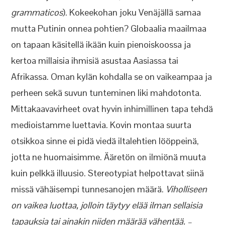
grammaticos
). Kokeekohan joku Venäjällä samaa
mutta Putinin onnea pohtien? Globaalia maailmaa
on tapaan käsitellä ikään kuin pienoiskoossa ja
kertoa millaisia ihmisiä asustaa Aasiassa tai
Afrikassa. Oman kylän kohdalla se on vaikeampaa ja
perheen sekä suvun tunteminen liki mahdotonta.
Mittakaavavirheet ovat hyvin inhimillinen tapa tehdä
medioistamme luettavia. Kovin montaa suurta
otsikkoa sinne ei pidä viedä iltalehtien lööppeinä,
jotta ne huomaisimme. Ääretön on ilmiönä muuta
kuin pelkkä illuusio. Stereotypiat helpottavat siinä
missä vähäisempi tunnesanojen määrä.
Viholliseen
on vaikea luottaa, jolloin täytyy elää ilman sellaisia
tapauksia tai ainakin niiden määrää vähentää. –