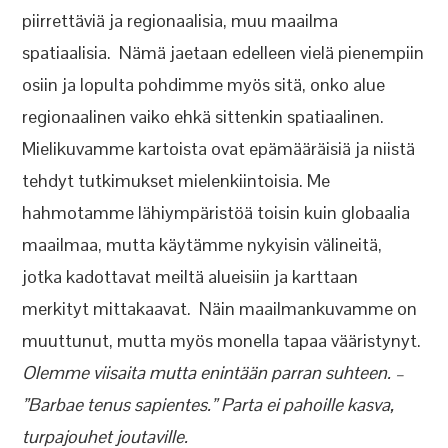
piirrettäviä ja regionaalisia, muu maailma
spatiaalisia. Nämä jaetaan edelleen vielä pienempiin
osiin ja lopulta pohdimme myös sitä, onko alue
regionaalinen vaiko ehkä sittenkin spatiaalinen.
Mielikuvamme kartoista ovat epämääräisiä ja niistä
tehdyt tutkimukset mielenkiintoisia. Me
hahmotamme lähiympäristöä toisin kuin globaalia
maailmaa, mutta käytämme nykyisin välineitä,
jotka kadottavat meiltä alueisiin ja karttaan
merkityt mittakaavat. Näin maailmankuvamme on
muuttunut, mutta myös monella tapaa vääristynyt.
Olemme viisaita mutta enintään parran suhteen. –
”Barbae tenus sapientes.” Parta ei pahoille kasva,
turpajouhet joutaville.