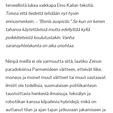
terveellistä lukea vaikkapa Eino Kailan tekstiä
.
Toivoa että tiedettä tehdään nyt hyvin
ennusmerkein. – ”Bonis auspiciis.” Se kun on kenen
tahansa käytettävissä mutta edellyttää kyllä
poikkitieteistä koulutustakin. Vanha
saranayhteiskunta on aika unohtaa.
Niinpä meillä ei ole varmuutta siitä, laatiko Zenon
paradoksinsa Parmenideen väitteen, etteivät liike,
moneus ja monet muut väitteet tai muut vastaavat
ilmiöt ole todellisia, suomalaisen politiikanteon
taustoittavia henkeviä ilmaisuja, tekoälyn ja
robotiikan kanssa kilpailevia hybridejä, mikä on
auttanut tilan ja ajan tajun jatkuvaan jakamiseen ja