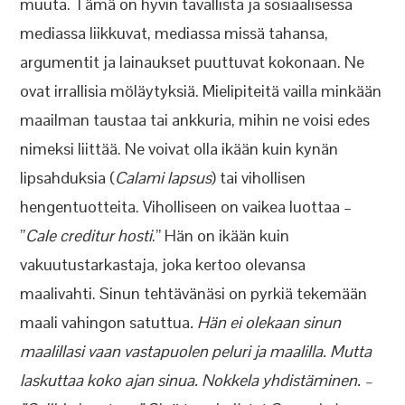
muuta. Tämä on hyvin tavallista ja sosiaalisessa
mediassa liikkuvat, mediassa missä tahansa,
argumentit ja lainaukset puuttuvat kokonaan. Ne
ovat irrallisia möläytyksiä. Mielipiteitä vailla minkään
maailman taustaa tai ankkuria, mihin ne voisi edes
nimeksi liittää. Ne voivat olla ikään kuin kynän
lipsahduksia (
Calami lapsus
) tai vihollisen
hengentuotteita. Viholliseen on vaikea luottaa –
”
Cale creditur hosti
.” Hän on ikään kuin
vakuutustarkastaja, joka kertoo olevansa
maalivahti. Sinun tehtävänäsi on pyrkiä tekemään
maali vahingon satuttua
. Hän ei olekaan sinun
maalillasi vaan vastapuolen peluri ja maalilla. Mutta
laskuttaa koko ajan sinua. Nokkela yhdistäminen. –