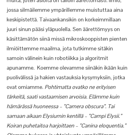
muita, joten asioita on tällöin äärettömästi. Ilmiö,
jossa silmäilemme ympärillemme muistuttaa aina
keskipistettä. Taivaankansikin on korkeimmillaan
juuri sinun pääsi yläpuolella. Sen äärettömyys on
käsittämätön siinä missä mikroskooppisten pienten
ilmiöittemme maailma, jota tutkimme sitäkin
samoin välinein kuin robotiikka ja algoritmit
apunamme. Koemme olevamme siinäkin ikään kuin
puolivälissä ja hakien vastauksia kysymyksiin, jotka
ovat omiamme.
Pohtimatta ovatko ne erityisen
tärkeitä, saati vastaamisen arvoisia. Elämme kuin
hämärässä huoneessa – ”Camera obscura”. Tai
samaan aikaan Elysiumin kentillä – ”Campi Elysii.”
Koiran puhetaitoa harjoittaen – ”Canina eloquentia.”