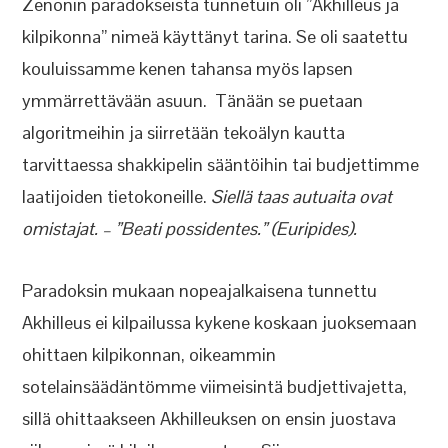
Zenonin paradokseista tunnetuin oli ”Akhilleus ja
kilpikonna” nimeä käyttänyt tarina. Se oli saatettu
kouluissamme kenen tahansa myös lapsen
ymmärrettävään asuun. Tänään se puetaan
algoritmeihin ja siirretään tekoälyn kautta
tarvittaessa shakkipelin sääntöihin tai budjettimme
laatijoiden tietokoneille.
Siellä taas autuaita ovat
omistajat. – ”Beati possidentes.” (Euripides).
Paradoksin mukaan nopeajalkaisena tunnettu
Akhilleus ei kilpailussa kykene koskaan juoksemaan
ohittaen kilpikonnan, oikeammin
sotelainsäädäntömme viimeisintä budjettivajetta,
sillä ohittaakseen Akhilleuksen on ensin juostava