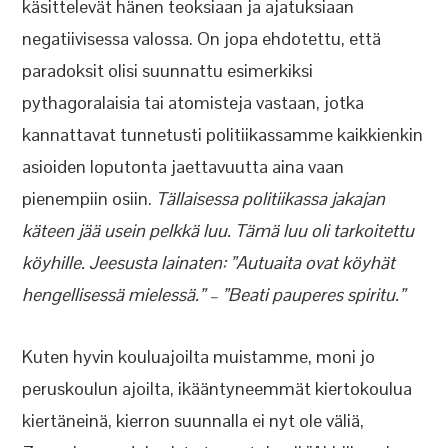
käsittelevät hänen teoksiaan ja ajatuksiaan
negatiivisessa valossa. On jopa ehdotettu, että
paradoksit olisi suunnattu esimerkiksi
pythagoralaisia tai atomisteja vastaan, jotka
kannattavat tunnetusti politiikassamme kaikkienkin
asioiden loputonta jaettavuutta aina vaan
pienempiin osiin.
Tällaisessa politiikassa jakajan
käteen jää usein pelkkä luu. Tämä luu oli tarkoitettu
köyhille. Jeesusta lainaten: ”Autuaita ovat köyhät
hengellisessä mielessä.” – ”Beati pauperes spiritu.”
Kuten hyvin kouluajoilta muistamme, moni jo
peruskoulun ajoilta, ikääntyneemmät kiertokoulua
kiertäneinä, kierron suunnalla ei nyt ole väliä,