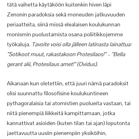
tätä vaihetta käytäköön kuitenkin hiven läpi
Zenonin paradoksia sekä moneuden jatkuvuuden
periaatteita, siinä missä elealaisen koulukunnan
monismin puolustamista osana poliitikkojemme
työkaluja.
Tavoite voisi olla jälleen latinasta lainattua:
”Sotikoot muut, rakastakoon Protesilaos!” – ”Bella
gerant alii, Protesilaus amet!” (Ovidus).
Aikanaan kun oletettiin, että juuri nämä paradoksit
olisi suunnattu filosofisine koulukuntineen
pythagoralaisia tai atomistien puolueita vastaan, tai
niitä pienempiä liikkeitä kampittamaan, jotka
kannattivat asioiden (kuten tilan tai ajan) loputonta
jaettavuutta uusiin pienempiin yksiköihin,