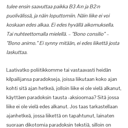
tulee ensin saavuttaa paikka B3 A:n ja B2:n
puolivälissä, ja näin loputtomiin. Näin liike ei voi
koskaan edes alkaa. Ei edes hyvällä aikomuksella.
Tai nuhteettomalla mielellä. – ”Bono consilio” –
”Bono animo.” Ei synny mitään, ei edes liikettä josta
laskuttaa.
Laativatko poliitikkomme tai vastaavasti heidän
kilpailijansa paradokseja, joissa liikutaan koko ajan
kohti sitä ajan hetkeä, jolloin liike ei ole vielä alkanut,
käyttäen paradoksin tausta -aksioomaa? Sitä jossa
liike ei ole vielä edes alkanut. Jos taas tarkastellaan
ajanhetkeä, jossa liikettä on tapahtunut, lainaten
suoraan dikotomia paradoksin tekstiä, silloin on