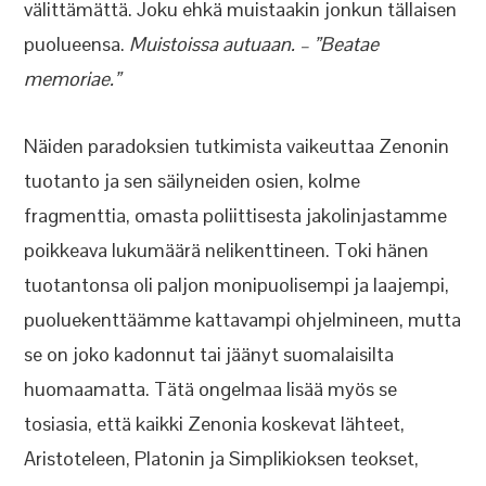
välittämättä. Joku ehkä muistaakin jonkun tällaisen
puolueensa.
Muistoissa autuaan. – ”Beatae
memoriae.”
Näiden paradoksien tutkimista vaikeuttaa Zenonin
tuotanto ja sen säilyneiden osien, kolme
fragmenttia, omasta poliittisesta jakolinjastamme
poikkeava lukumäärä nelikenttineen. Toki hänen
tuotantonsa oli paljon monipuolisempi ja laajempi,
puoluekenttäämme kattavampi ohjelmineen, mutta
se on joko kadonnut tai jäänyt suomalaisilta
huomaamatta. Tätä ongelmaa lisää myös se
tosiasia, että kaikki Zenonia koskevat lähteet,
Aristoteleen, Platonin ja Simplikioksen teokset,