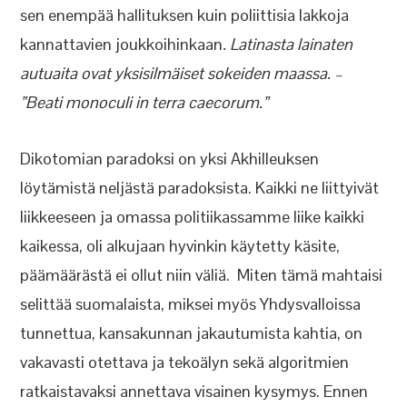
sen enempää hallituksen kuin poliittisia lakkoja
kannattavien joukkoihinkaan
. Latinasta lainaten
autuaita ovat yksisilmäiset sokeiden maassa. –
”Beati monoculi in terra caecorum.”
Dikotomian paradoksi on yksi Akhilleuksen
löytämistä neljästä paradoksista. Kaikki ne liittyivät
liikkeeseen ja omassa politiikassamme liike kaikki
kaikessa, oli alkujaan hyvinkin käytetty käsite,
päämäärästä ei ollut niin väliä. Miten tämä mahtaisi
selittää suomalaista, miksei myös Yhdysvalloissa
tunnettua, kansakunnan jakautumista kahtia, on
vakavasti otettava ja tekoälyn sekä algoritmien
ratkaistavaksi annettava visainen kysymys. Ennen