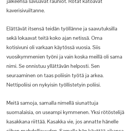
jälkeensä savuavat rauniot. Rotat katoavat
kaverisivuiltanne.
Elättävät itsensä teidän työllänne ja saavutuksilla
sekä lokaavat teitä koko ajan netissä. Oma
kotisivuni oli varkaan käytössä vuosia. Siis
vuosikymmenien työni ja vain koska meillä oli sama
nimi. Se onnistuu yllättävän helposti. Sen
seuraaminen on taas poliisin työtä ja arkea.
Nettipoliisi on nykyisin työllistetyin poliisi.
Meitä samoja, samalla nimellä siunattuja
suomalaisia, on useampi kymmenen. Yksi rötöstelijä
kasakkana riittää. Kasakka vie, jos annatte hänelle
siihen mahdollisuuden. Samalla hän käyttää aikansa