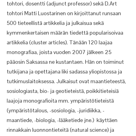
tohtori, dosentti (adjunct professor) sekä D.Art
tohtori Matti Luostarinen on kirjoittanut runsaan
500 tieteellistä artikkelia ja julkaisua sekä
kymmenkertaisen määrän tiedettä popularisoivaa
artikkelia (cluster articles). Tänään 120 laajaa
monografiaa, joista vuoden 2007 jälkeen 25
pääosin Saksassa ne kustantaen. Hän on toiminut
tutkijana ja opettajana liki sadassa yliopistossa ja
tutkimuslaitoksessa. Julkaisut ovat maantieteestä,
sosiologiasta, bio- ja geotieteistä, poikkitieteisiä
laajoja monografioita mm. ympäristötieteistä
(ympäristötalous, -sosiologia, -juridiikka, -
maantiede, -biologia, -lääketiede jne.) käyttäen
rinnakkain luonnontieteitä (natural science) ja