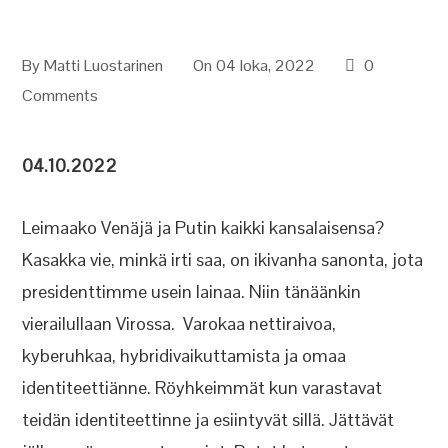
By
Matti Luostarinen
On 04 loka, 2022
0
Comments
04.10.2022
Leimaako Venäjä ja Putin kaikki kansalaisensa?
Kasakka vie, minkä irti saa, on ikivanha sanonta, jota
presidenttimme usein lainaa. Niin tänäänkin
vierailullaan Virossa. Varokaa nettiraivoa,
kyberuhkaa, hybridivaikuttamista ja omaa
identiteettiänne. Röyhkeimmät kun varastavat
teidän identiteettinne ja esiintyvät sillä. Jättävät