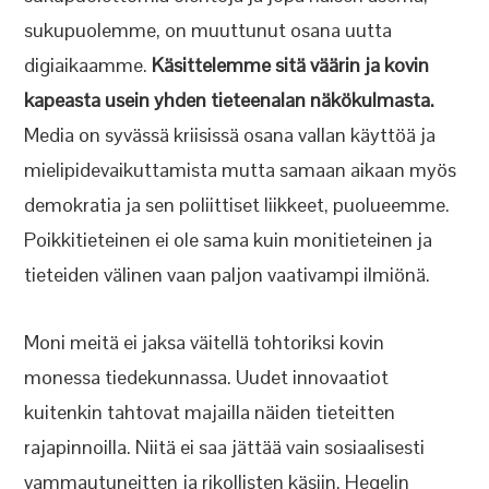
sukupuolemme, on muuttunut osana uutta
digiaikaamme.
Käsittelemme sitä väärin ja kovin
kapeasta usein yhden tieteenalan näkökulmasta.
Media on syvässä kriisissä osana vallan käyttöä ja
mielipidevaikuttamista mutta samaan aikaan myös
demokratia ja sen poliittiset liikkeet, puolueemme.
Poikkitieteinen ei ole sama kuin monitieteinen ja
tieteiden välinen vaan paljon vaativampi ilmiönä.
Moni meitä ei jaksa väitellä tohtoriksi kovin
monessa tiedekunnassa. Uudet innovaatiot
kuitenkin tahtovat majailla näiden tieteitten
rajapinnoilla. Niitä ei saa jättää vain sosiaalisesti
vammautuneitten ja rikollisten käsiin. Hegelin