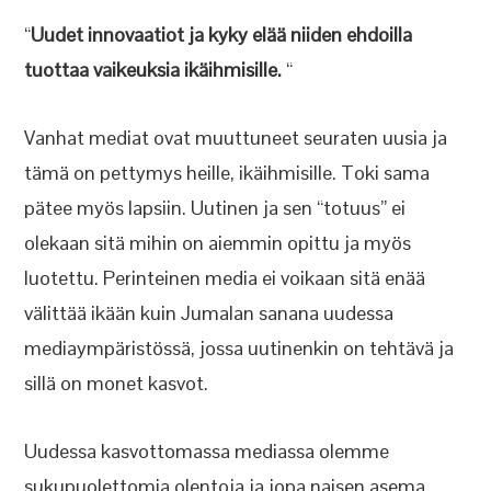
“
Uudet innovaatiot ja kyky elää niiden ehdoilla
tuottaa vaikeuksia ikäihmisille.
“
Vanhat mediat ovat muuttuneet seuraten uusia ja
tämä on pettymys heille, ikäihmisille. Toki sama
pätee myös lapsiin. Uutinen ja sen “totuus” ei
olekaan sitä mihin on aiemmin opittu ja myös
luotettu. Perinteinen media ei voikaan sitä enää
välittää ikään kuin Jumalan sanana uudessa
mediaympäristössä, jossa uutinenkin on tehtävä ja
sillä on monet kasvot.
Uudessa kasvottomassa mediassa olemme
sukupuolettomia olentoja ja jopa naisen asema,