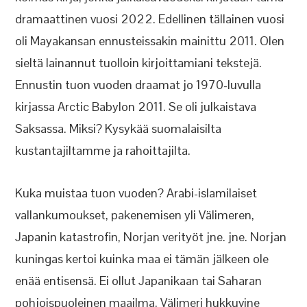
dramaattinen vuosi 2022. Edellinen tällainen vuosi
oli Mayakansan ennusteissakin mainittu 2011. Olen
sieltä lainannut tuolloin kirjoittamiani tekstejä.
Ennustin tuon vuoden draamat jo 1970-luvulla
kirjassa Arctic Babylon 2011. Se oli julkaistava
Saksassa. Miksi? Kysykää suomalaisilta
kustantajiltamme ja rahoittajilta.
Kuka muistaa tuon vuoden? Arabi-islamilaiset
vallankumoukset, pakenemisen yli Välimeren,
Japanin katastrofin, Norjan verityöt jne. jne. Norjan
kuningas kertoi kuinka maa ei tämän jälkeen ole
enää entisensä. Ei ollut Japanikaan tai Saharan
pohjoispuoleinen maailma, Välimeri hukkuvine