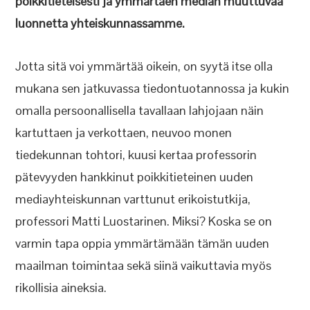
poikkitieteisesti ja ymmärtäen median muuttuvaa
luonnetta yhteiskunnassamme.
Jotta sitä voi ymmärtää oikein, on syytä itse olla
mukana sen jatkuvassa tiedontuotannossa ja kukin
omalla persoonallisella tavallaan lahjojaan näin
kartuttaen ja verkottaen, neuvoo monen
tiedekunnan tohtori, kuusi kertaa professorin
pätevyyden hankkinut poikkitieteinen uuden
mediayhteiskunnan varttunut erikoistutkija,
professori Matti Luostarinen. Miksi? Koska se on
varmin tapa oppia ymmärtämään tämän uuden
maailman toimintaa sekä siinä vaikuttavia myös
rikollisia aineksia.