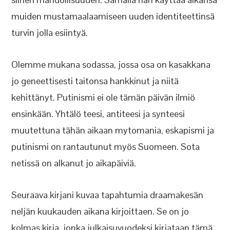
muiden mustamaalaamiseen uuden identiteettinsä
turvin jolla esiintyä.
Olemme mukana sodassa, jossa osa on kasakkana
jo geneettisesti taitonsa hankkinut ja niitä
kehittänyt. Putinismi ei ole tämän päivän ilmiö
ensinkään. Yhtälö teesi, antiteesi ja synteesi
muutettuna tähän aikaan mytomania, eskapismi ja
putinismi on rantautunut myös Suomeen. Sota
netissä on alkanut jo aikapäiviä.
Seuraava kirjani kuvaa tapahtumia draamakesän
neljän kuukauden aikana kirjoittaen. Se on jo
kolmas kirja, jonka julkaisuvuodeksi kirjataan tämä