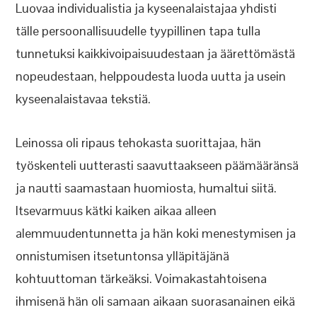
Luovaa individualistia ja kyseenalaistajaa yhdisti
tälle persoonallisuudelle tyypillinen tapa tulla
tunnetuksi kaikkivoipaisuudestaan ja äärettömästä
nopeudestaan, helppoudesta luoda uutta ja usein
kyseenalaistavaa tekstiä.
Leinossa oli ripaus tehokasta suorittajaa, hän
työskenteli uutterasti saavuttaakseen päämääränsä
ja nautti saamastaan huomiosta, humaltui siitä.
Itsevarmuus kätki kaiken aikaa alleen
alemmuudentunnetta ja hän koki menestymisen ja
onnistumisen itsetuntonsa ylläpitäjänä
kohtuuttoman tärkeäksi. Voimakastahtoisena
ihmisenä hän oli samaan aikaan suorasanainen eikä