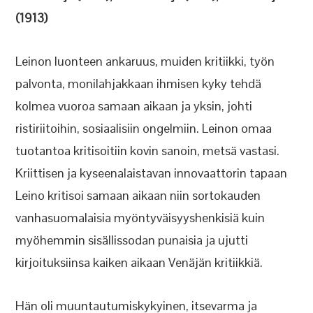
(1913)
Leinon luonteen ankaruus, muiden kritiikki, työn
palvonta, monilahjakkaan ihmisen kyky tehdä
kolmea vuoroa samaan aikaan ja yksin, johti
ristiriitoihin, sosiaalisiin ongelmiin. Leinon omaa
tuotantoa kritisoitiin kovin sanoin, metsä vastasi.
Kriittisen ja kyseenalaistavan innovaattorin tapaan
Leino kritisoi samaan aikaan niin sortokauden
vanhasuomalaisia myöntyväisyyshenkisiä kuin
myöhemmin sisällissodan punaisia ja ujutti
kirjoituksiinsa kaiken aikaan Venäjän kritiikkiä.
Hän oli muuntautumiskykyinen, itsevarma ja