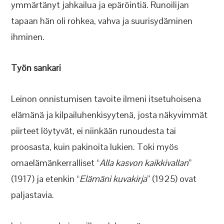
ymmärtänyt jahkailua ja epäröintiä. Runoilijan
tapaan hän oli rohkea, vahva ja suurisydäminen
ihminen.
Työn sankari
Leinon onnistumisen tavoite ilmeni itsetuhoisena
elämänä ja kilpailuhenkisyytenä, josta näkyvimmät
piirteet löytyvät, ei niinkään runoudesta tai
proosasta, kuin pakinoita lukien. Toki myös
omaelämänkerralliset “
Alla kasvon kaikkivallan
”
(1917) ja etenkin “
Elämäni kuvakirja
” (1925) ovat
paljastavia.