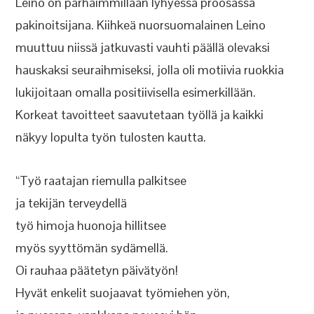
Leino on parhaimmillaan lyhyessä proosassa
pakinoitsijana. Kiihkeä nuorsuomalainen Leino
muuttuu niissä jatkuvasti vauhti päällä olevaksi
hauskaksi seuraihmiseksi, jolla oli motiivia ruokkia
lukijoitaan omalla positiivisella esimerkillään.
Korkeat tavoitteet saavutetaan työllä ja kaikki
näkyy lopulta työn tulosten kautta.
“Työ raatajan riemulla palkitsee
ja tekijän terveydellä
työ himoja huonoja hillitsee
myös syyttömän sydämellä.
Oi rauhaa päätetyn päivätyön!
Hyvät enkelit suojaavat työmiehen yön,