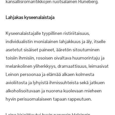
kansallisromantikkojen ruotsalainen Runeberg.
Lahjakas kyseenalaistaja
Kyseenalaistajalle tyypillinen ristiriitaisuus,
individualistin monialainen lahjakkuus ja äly, itselle
asetetut sisäiset paineet, ääretön sitoutuminen
toisiin ihmisiin, rosoisen oivaltava huumorintaju ja
melankolinen yliherkkyys, dramaattisuus, leimasivat
Leinon persoonaa ja elämää alkaen kolmesta
avioliitosta ja lyhyistä ihmissuhteista sekä jatkuen
alkoholisoituvaan ja nuorena kuolevaan mieheen
hyvin perisuomalaiseen tapaan rappeutuen.
Leino kirjoittautui hyvin paperein Helsingin