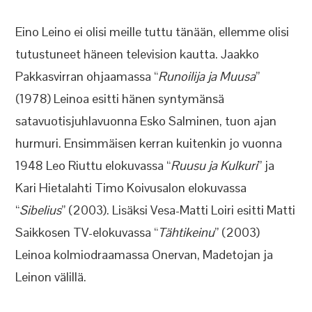
Eino Leino ei olisi meille tuttu tänään, ellemme olisi
tutustuneet häneen television kautta. Jaakko
Pakkasvirran ohjaamassa “
Runoilija ja Muusa
”
(1978) Leinoa esitti hänen syntymänsä
satavuotisjuhlavuonna Esko Salminen, tuon ajan
hurmuri. Ensimmäisen kerran kuitenkin jo vuonna
1948 Leo Riuttu elokuvassa “
Ruusu ja Kulkuri
” ja
Kari Hietalahti Timo Koivusalon elokuvassa
“
Sibelius
” (2003). Lisäksi Vesa-Matti Loiri esitti Matti
Saikkosen TV-elokuvassa “
Tähtikeinu
” (2003)
Leinoa kolmiodraamassa Onervan, Madetojan ja
Leinon välillä.