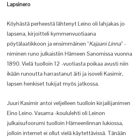
Lapsinero
Köyhästä perheestä lähtenyt Leino oli lahjakas jo
lapsena, kirjoitteli kymmenvuotiaana
pöytälaatikkoon ja ensimmäinen “
Kajaani Linna
” -
niminen runo julkaistiin Hämeen Sanomissa vuonna
1890. Vielä tuolloin 12 -vuotiasta poikaa avusti niin
ikään runoutta harrastanut äiti ja isoveli Kasimir,
lapsen henkiset tukijat myös jatkossa.
Juuri Kasimir antoi veljelleen tuolloin kirjailijanimen
Eino Leino. Vasama -koululehti oli Leinon
julkaisufoorumi tuolloin Hämeenlinnan lukiossa,
jolloin internet ei ollut vielä käytettävissä. Tänään