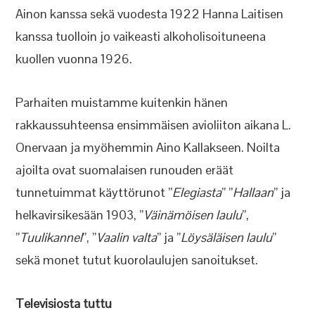
Ainon kanssa sekä vuodesta 1922 Hanna Laitisen
kanssa tuolloin jo vaikeasti alkoholisoituneena
kuollen vuonna 1926.
Parhaiten muistamme kuitenkin hänen
rakkaussuhteensa ensimmäisen avioliiton aikana L.
Onervaan ja myöhemmin Aino Kallakseen. Noilta
ajoilta ovat suomalaisen runouden eräät
tunnetuimmat käyttörunot ”
Elegiasta
” ”
Hallaan
” ja
helkavirsikesään 1903, ”
Väinämöisen laulu
”,
”
Tuulikannel
”, ”
Vaalin valta
” ja ”
Löysäläisen laulu
”
sekä monet tutut kuorolaulujen sanoitukset.
Televisiosta tuttu