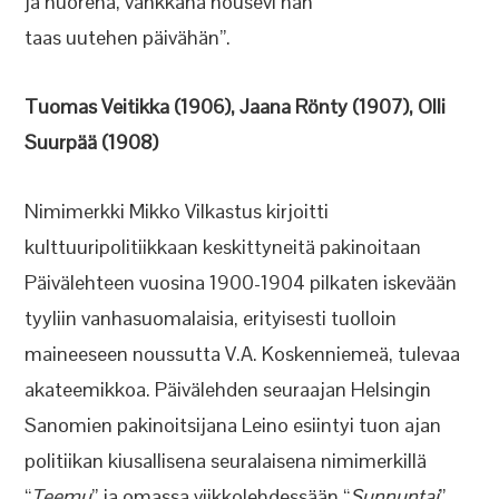
ja nuorena, vankkana nousevi hän
taas uutehen päivähän”.
Tuomas Veitikka (1906), Jaana Rönty (1907), Olli
Suurpää (1908)
Nimimerkki Mikko Vilkastus kirjoitti
kulttuuripolitiikkaan keskittyneitä pakinoitaan
Päivälehteen vuosina 1900-1904 pilkaten iskevään
tyyliin vanhasuomalaisia, erityisesti tuolloin
maineeseen noussutta V.A. Koskenniemeä, tulevaa
akateemikkoa. Päivälehden seuraajan Helsingin
Sanomien pakinoitsijana Leino esiintyi tuon ajan
politiikan kiusallisena seuralaisena nimimerkillä
“
Teemu
” ja omassa viikkolehdessään “
Sunnuntai
”