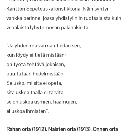
Kanttori Sepeteus -aforistikkona. Näin syntyi
vankka perinne, jossa yhdistyi niin ruotsalaista kuin
venäläistä lyhytproosan pakinakieltä.
“Ja yhden ma varman tiedän sen,
kun löydy ei tietä mistään:
on työtä tehtävä jokaisen,
puu tutaan hedelmistään.
Se usko, mi sitä ei opeta,
sitä uskoa täällä ei tarvita,
se on uskoa usmien, haamujen,
ei uskoa ihmisten”.
Rahan orja (1912), Naisten orja (1913), Onnen orja