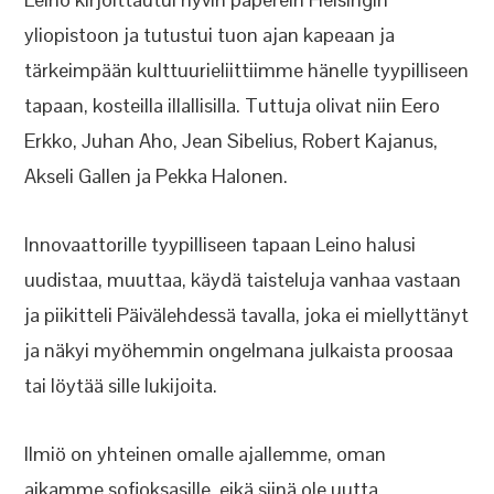
yliopistoon ja tutustui tuon ajan kapeaan ja
tärkeimpään kulttuurieliittiimme hänelle tyypilliseen
tapaan, kosteilla illallisilla. Tuttuja olivat niin Eero
Erkko, Juhan Aho, Jean Sibelius, Robert Kajanus,
Akseli Gallen ja Pekka Halonen.
Innovaattorille tyypilliseen tapaan Leino halusi
uudistaa, muuttaa, käydä taisteluja vanhaa vastaan
ja piikitteli Päivälehdessä tavalla, joka ei miellyttänyt
ja näkyi myöhemmin ongelmana julkaista proosaa
tai löytää sille lukijoita.
Ilmiö on yhteinen omalle ajallemme, oman
aikamme sofioksasille, eikä siinä ole uutta