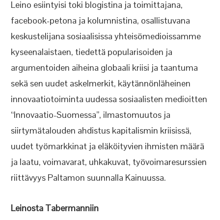
Leino esiintyisi toki blogistina ja toimittajana,
facebook-petona ja kolumnistina, osallistuvana
keskustelijana sosiaalisissa yhteisömedioissamme
kyseenalaistaen, tiedettä popularisoiden ja
argumentoiden aiheina globaali kriisi ja taantuma
sekä sen uudet askelmerkit, käytännönläheinen
innovaatiotoiminta uudessa sosiaalisten medioitten
“Innovaatio-Suomessa”, ilmastomuutos ja
siirtymätalouden ahdistus kapitalismin kriisissä,
uudet työmarkkinat ja eläköityvien ihmisten määrä
ja laatu, voimavarat, uhkakuvat, työvoimaresurssien
riittävyys Paltamon suunnalla Kainuussa.
Leinosta Tabermanniin