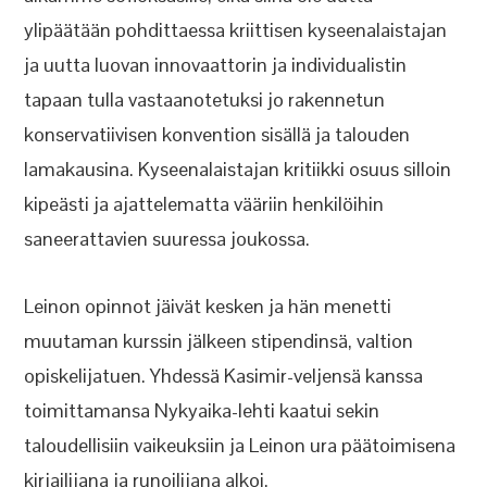
ylipäätään pohdittaessa kriittisen kyseenalaistajan
ja uutta luovan innovaattorin ja individualistin
tapaan tulla vastaanotetuksi jo rakennetun
konservatiivisen konvention sisällä ja talouden
lamakausina. Kyseenalaistajan kritiikki osuus silloin
kipeästi ja ajattelematta vääriin henkilöihin
saneerattavien suuressa joukossa.
Leinon opinnot jäivät kesken ja hän menetti
muutaman kurssin jälkeen stipendinsä, valtion
opiskelijatuen. Yhdessä Kasimir-veljensä kanssa
toimittamansa Nykyaika-lehti kaatui sekin
taloudellisiin vaikeuksiin ja Leinon ura päätoimisena
kirjailijana ja runoilijana alkoi.