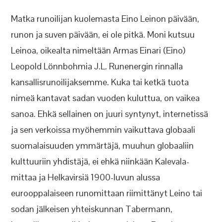
Matka runoilijan kuolemasta Eino Leinon päivään,
runon ja suven päivään, ei ole pitkä. Moni kutsuu
Leinoa, oikealta nimeltään Armas Einari (Eino)
Leopold Lönnbohmia J.L. Runenergin rinnalla
kansallisrunoilijaksemme. Kuka tai ketkä tuota
nimeä kantavat sadan vuoden kuluttua, on vaikea
sanoa. Ehkä sellainen on juuri syntynyt, internetissä
ja sen verkoissa myöhemmin vaikuttava globaali
suomalaisuuden ymmärtäjä, muuhun globaaliin
kulttuuriin yhdistäjä, ei ehkä niinkään Kalevala-
mittaa ja Helkavirsiä 1900-luvun alussa
eurooppalaiseen runomittaan riimittänyt Leino tai
sodan jälkeisen yhteiskunnan Tabermann,