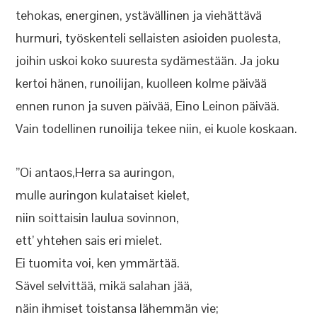
tehokas, energinen, ystävällinen ja viehättävä
hurmuri, työskenteli sellaisten asioiden puolesta,
joihin uskoi koko suuresta sydämestään. Ja joku
kertoi hänen, runoilijan, kuolleen kolme päivää
ennen runon ja suven päivää, Eino Leinon päivää.
Vain todellinen runoilija tekee niin, ei kuole koskaan.
”Oi antaos,Herra sa auringon,
mulle auringon kulataiset kielet,
niin soittaisin laulua sovinnon,
ett’ yhtehen sais eri mielet.
Ei tuomita voi, ken ymmärtää.
Sävel selvittää, mikä salahan jää,
näin ihmiset toistansa lähemmän vie;