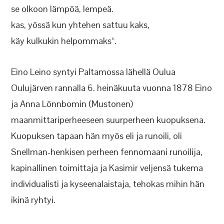
se olkoon lämpöä, lempeä.
kas, yössä kun yhtehen sattuu kaks,
käy kulkukin helpommaks“.
Eino Leino syntyi Paltamossa lähellä Oulua
Oulujärven rannalla 6. heinäkuuta vuonna 1878 Eino
ja Anna Lönnbomin (Mustonen)
maanmittariperheeseen suurperheen kuopuksena.
Kuopuksen tapaan hän myös eli ja runoili, oli
Snellman-henkisen perheen fennomaani runoilija,
kapinallinen toimittaja ja Kasimir veljensä tukema
individualisti ja kyseenalaistaja, tehokas mihin hän
ikinä ryhtyi.