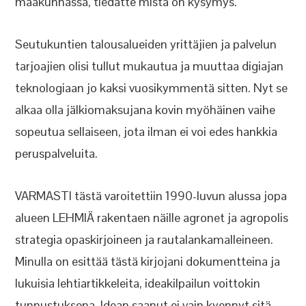
maakunnassa, tiedätte mistä on kysymys.
Seutukuntien talousalueiden yrittäjien ja palvelun
tarjoajien olisi tullut mukautua ja muuttaa digiajan
teknologiaan jo kaksi vuosikymmentä sitten. Nyt se
alkaa olla jälkiomaksujana kovin myöhäinen vaihe
sopeutua sellaiseen, jota ilman ei voi edes hankkia
peruspalveluita.
VARMASTI tästä varoitettiin 1990-luvun alussa jopa
alueen LEHMIÄ rakentaen näille agronet ja agropolis
strategia opaskirjoineen ja rautalankamalleineen.
Minulla on esittää tästä kirjojani dokumentteina ja
lukuisia lehtiartikkeleita, ideakilpailun voittokin
tunnustuksena. Idean saanut ei vain kyennyt sitä