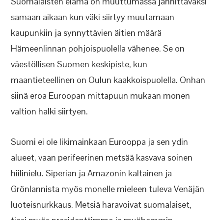
Suomalaisten elämä on muuttumassa jännittäväksi
samaan aikaan kun väki siirtyy muutamaan
kaupunkiin ja synnyttävien äitien määrä
Hämeenlinnan pohjoispuolella vähenee. Se on
väestöllisen Suomen keskipiste, kun
maantieteellinen on Oulun kaakkoispuolella. Onhan
siinä eroa Euroopan mittapuun mukaan monen
valtion halki siirtyen.
Suomi ei ole likimainkaan Eurooppa ja sen ydin
alueet, vaan perifeerinen metsää kasvava soinen
hiilinielu. Siperian ja Amazonin kaltainen ja
Grönlannista myös monelle mieleen tuleva Venäjän
luoteisnurkkaus. Metsiä haravoivat suomalaiset,