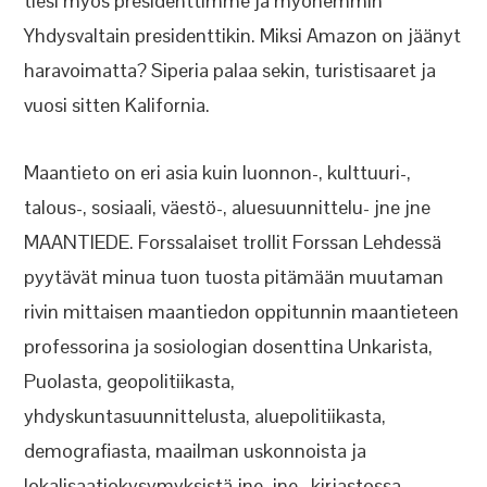
tiesi myös presidenttimme ja myöhemmin
Yhdysvaltain presidenttikin. Miksi Amazon on jäänyt
haravoimatta? Siperia palaa sekin, turistisaaret ja
vuosi sitten Kalifornia.
Maantieto on eri asia kuin luonnon-, kulttuuri-,
talous-, sosiaali, väestö-, aluesuunnittelu- jne jne
MAANTIEDE. Forssalaiset trollit Forssan Lehdessä
pyytävät minua tuon tuosta pitämään muutaman
rivin mittaisen maantiedon oppitunnin maantieteen
professorina ja sosiologian dosenttina Unkarista,
Puolasta, geopolitiikasta,
yhdyskuntasuunnittelusta, aluepolitiikasta,
demografiasta, maailman uskonnoista ja
lokalisaatiokysymyksistä jne. jne., kirjastossa