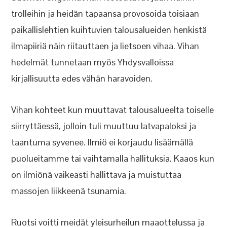
trolleihin ja heidän tapaansa provosoida toisiaan
paikallislehtien kuihtuvien talousalueiden henkistä
ilmapiiriä näin riitauttaen ja lietsoen vihaa. Vihan
hedelmät tunnetaan myös Yhdysvalloissa
kirjallisuutta edes vähän haravoiden.
Vihan kohteet kun muuttavat talousalueelta toiselle
siirryttäessä, jolloin tuli muuttuu latvapaloksi ja
taantuma syvenee. Ilmiö ei korjaudu lisäämällä
puolueitamme tai vaihtamalla hallituksia. Kaaos kun
on ilmiönä vaikeasti hallittava ja muistuttaa
massojen liikkeenä tsunamia.
Ruotsi voitti meidät yleisurheilun maaottelussa ja