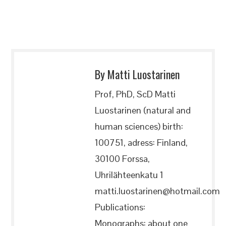
By Matti Luostarinen
Prof, PhD, ScD Matti
Luostarinen (natural and
human sciences) birth:
100751, adress: Finland,
30100 Forssa,
Uhrilähteenkatu 1
matti.luostarinen@hotmail.com
Publications:
Monographs: about one