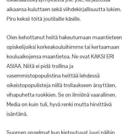
aikaansa kuluttaen sekä viihdekirjallisuutta lukien.
Piru keksii töitä joutilaille käsille.
Olen kehottanut heitä hakeutumaan maantieteen
opiskelijoiksi korkeakouluihimme tai kertaamaan
kouluaikojensa maantietoa. Ne ovat KAKSI ERI
ASIAA. Niitä ei pidä trollina ja
vasemmistopopulistina heittää lehdessä
oikeistopopulisteja niillä trollaukseen ärsyttäen,
vihapuhetta ruokkien. Se on ilmiönä vaarallinen.
Media on kuin tuli, hyvä renki mutta hirvittävä
isäntänä.
Suomen ongelmat kun kietoutuvat juuri näihin