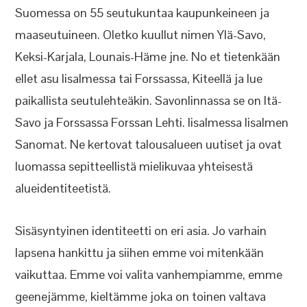
Suomessa on 55 seutukuntaa kaupunkeineen ja
maaseutuineen. Oletko kuullut nimen Ylä-Savo,
Keksi-Karjala, Lounais-Häme jne. No et tietenkään
ellet asu Iisalmessa tai Forssassa, Kiteellä ja lue
paikallista seutulehteäkin. Savonlinnassa se on Itä-
Savo ja Forssassa Forssan Lehti. Iisalmessa Iisalmen
Sanomat. Ne kertovat talousalueen uutiset ja ovat
luomassa sepitteellistä mielikuvaa yhteisestä
alueidentiteetistä.
Sisäsyntyinen identiteetti on eri asia. Jo varhain
lapsena hankittu ja siihen emme voi mitenkään
vaikuttaa. Emme voi valita vanhempiamme, emme
geenejämme, kieltämme joka on toinen valtava