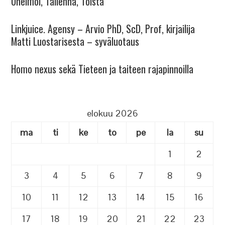
Unelmoi, Tallenna, Toista
Linkjuice. Agensy – Arvio PhD, ScD, Prof, kirjailija
Matti Luostarisesta – syväluotaus
Homo nexus sekä Tieteen ja taiteen rajapinnoilla
elokuu 2026
ma
ti
ke
to
pe
la
su
1
2
3
4
5
6
7
8
9
10
11
12
13
14
15
16
17
18
19
20
21
22
23