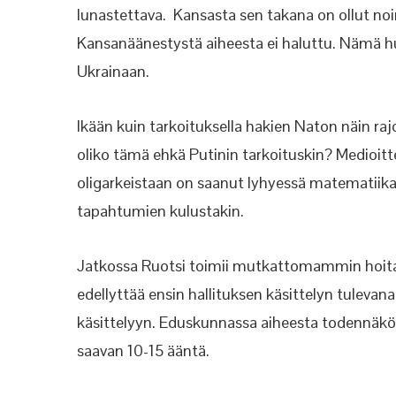
lunastettava. Kansasta sen takana on ollut no
Kansanäänestystä aiheesta ei haluttu. Nämä hur
Ukrainaan.
Ikään kuin tarkoituksella hakien Naton näin raj
oliko tämä ehkä Putinin tarkoituskin? Medioi
oligarkeistaan on saanut lyhyessä matematiikas
tapahtumien kulustakin.
Jatkossa Ruotsi toimii mutkattomammin hoit
edellyttää ensin hallituksen käsittelyn tuleva
käsittelyyn. Eduskunnassa aiheesta todennäköis
saavan 10-15 ääntä.