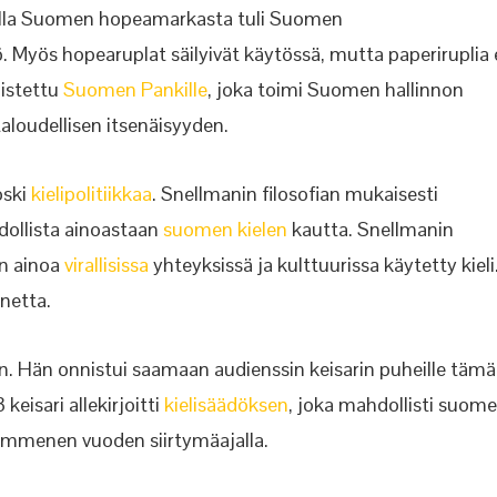
 jolla Suomen hopeamarkasta tuli Suomen
. Myös hopearuplat säilyivät käytössä, mutta paperiruplia 
listettu
Suomen Pankille
, joka toimi Suomen hallinnon
aloudellisen itsenäisyyden.
oski
kieli­politiikkaa
. Snellmanin filosofian mukaisesti
ollista ainoastaan
suomen kielen
kautta. Snellmanin
n ainoa
virallisissa
yhteyksissä ja kulttuurissa käytetty kieli
netta.
in. Hän onnistui saamaan audienssin keisarin puheille täm
 keisari allekirjoitti
kielisäädöksen
, joka mahdollisti suom
kymmenen vuoden siirtymäajalla.