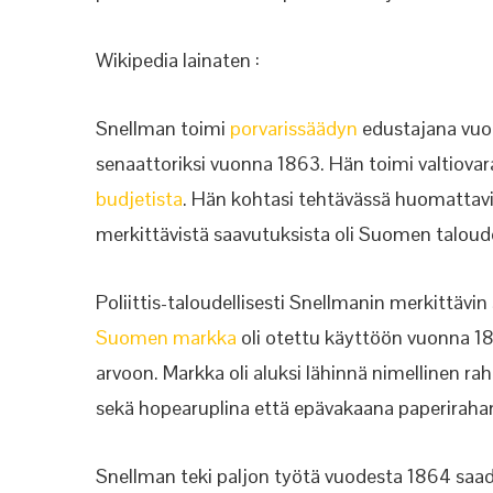
Wikipedia lainaten :
Snellman toimi
porvarissäädyn
edustajana vu
senaattoriksi vuonna 1863. Hän toimi valtiovar
budjetista
. Hän kohtasi tehtävässä huomattavia 
merkittävistä saavutuksista oli Suomen taloud
Poliittis-taloudellisesti Snellmanin merkittävin
Suomen markka
oli otettu käyttöön vuonna 18
arvoon. Markka oli aluksi lähinnä nimellinen r
sekä hopearuplina että epävakaana paperiraha
Snellman teki paljon työtä vuodesta 1864 saad