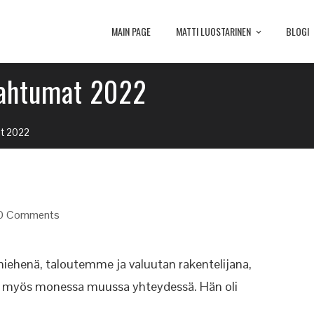
MAIN PAGE
MATTI LUOSTARINEN
BLOGI
pahtumat 2022
t 2022
0 Comments
ehenä, taloutemme ja valuutan rakentelijana,
utti myös monessa muussa yhteydessä. Hän oli