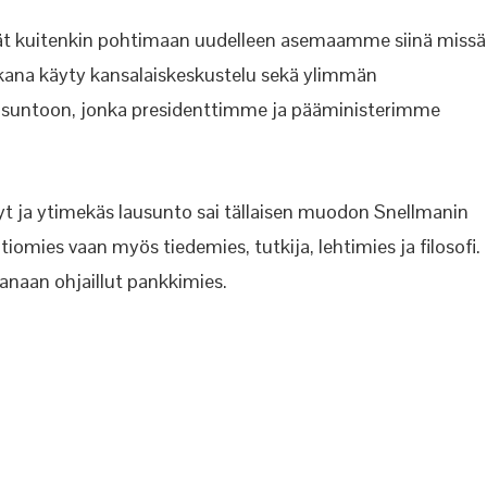
ät kuitenkin pohtimaan uudelleen asemaamme siinä missä
ana käyty kansalaiskeskustelu sekä ylimmän
lausuntoon, jonka presidenttimme ja pääministerimme
t ja ytimekäs lausunto sai tällaisen muodon Snellmanin
tiomies vaan myös tiedemies, tutkija, lehtimies ja filosofi.
aan ohjaillut pankkimies.