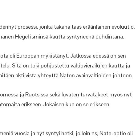
ennyt prosessi, jonka takana taas eräänlainen evoluutio,
i hänen Hegel isminsä kautta syntyneenä pohdintana.
 sota oli Euroopan mykistänyt. Jatkossa edessä on sen
lu. Sitä on toki pohjustettu valtiovierailujen kautta ja
pitäen aktiivista yhteyttä Naton avainvaltioiden johtoon.
Suomessa ja Ruotsissa sekä luvaten turvatakeet myös nyt
Natomaita erikseen. Jokaisen kun on se erikseen
iä vuosia ja nyt syntyi hetki, jolloin ns, Nato-optio oli