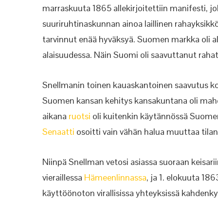
marraskuuta 1865 allekirjoitettiin manifesti,
suuriruhtinaskunnan ainoa laillinen rahayksikkö
tarvinnut enää hyväksyä. Suomen markka oli a
alaisuudessa. Näin Suomi oli saavuttanut rahat
Snellmanin toinen kauaskantoinen saavutus k
Suomen kansan kehitys kansakuntana oli mahd
aikana
ruotsi
oli kuitenkin käytännössä Suome
Senaatti
osoitti vain vähän halua muuttaa tilan
Niinpä Snellman vetosi asiassa suoraan keisari
vieraillessa
Hämeenlinnassa
, ja 1. elokuuta 1863
käyttöönoton virallisissa yhteyksissä kahden