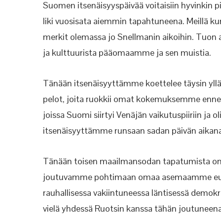
Suomen itsenäisyyspäivää voitaisiin hyvinkin 
liki vuosisata aiemmin tapahtuneena. Meillä kun 
merkit olemassa jo Snellmanin aikoihin. Tuon a
ja kulttuurista pääomaamme ja sen muistia.
Tänään itsenäisyyttämme koettelee täysin yllä
pelot, joita ruokkii omat kokemuksemme ennen
joissa Suomi siirtyi Venäjän vaikutuspiiriin j
itsenäisyyttämme runsaan sadan päivän aikana. 
Tänään toisen maailmansodan tapatumista on j
joutuvamme pohtimaan omaa asemaamme euroo
rauhallisessa vakiintuneessa läntisessä demokr
vielä yhdessä Ruotsin kanssa tähän joutuneena