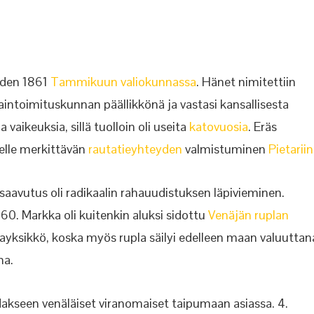
oden 1861
Tammikuun valiokunnassa
. Hänet nimitettiin
aintoimituskunnan päällikkönä ja vastasi kansallisesta
vaikeuksia, sillä tuolloin oli useita
katovuosia
. Eräs
elle merkittävän
rautatieyhteyden
valmistuminen
Pietariin
 saavutus oli radikaalin rahauudistuksen läpivieminen.
60. Markka oli kuitenkin aluksi sidottu
Venäjän ruplan
ahayksikkö, koska myös rupla säilyi edelleen maan valuuttan
na.
akseen venäläiset viranomaiset taipumaan asiassa. 4.