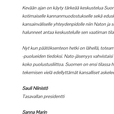
Kevään ajan on käyty tärkeää keskustelua Suom
kotimaiselle kannanmuodostukselle sekä eduskun
kansainväliselle yhteydenpidolle niin Naton j
halunneet antaa keskustelulle sen vaatiman tila
Nyt kun päätöksenteon hetki on lähellä, tot
-puolueiden tiedoksi. Nato-jäsenyys vahvistais
koko puolustusliittoa. Suomen on ensi tilassa 
tekemisen vielä edellyttämät kansalliset askeleet
Sauli Niinistö
Tasavallan presidentti
Sanna Marin