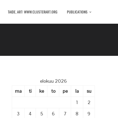
TAIDE, ART: WWW.CLUSTERART.ORG
PUBLICATIONS
elokuu 2026
ma
ti
ke
to
pe
la
su
1
2
3
4
5
6
7
8
9