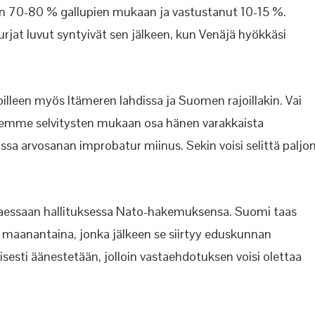
in 70-80 % gallupien mukaan ja vastustanut 10-15 %.
jat luvut syntyivät sen jälkeen, kun Venäjä hyökkäsi
oilleen myös Itämeren lahdissa ja Suomen rajoillakin. Vai
ttemme selvitysten mukaan osa hänen varakkaista
sa arvosanan improbatur miinus. Sekin voisi selittä paljo
aessaan hallituksessa Nato-hakemuksensa. Suomi taas
na maanantaina, jonka jälkeen se siirtyy eduskunnan
esti äänestetään, jolloin vastaehdotuksen voisi olettaa