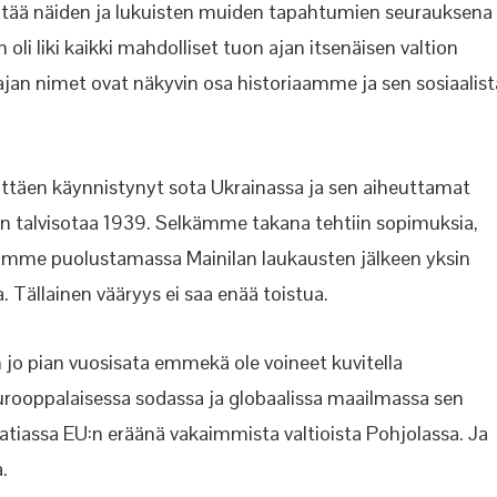
pitää näiden ja lukuisten muiden tapahtumien seurauksena
oli liki kaikki mahdolliset tuon ajan itsenäisen valtion
jan nimet ovat näkyvin osa historiaamme ja sen sosiaalist
ttäen käynnistynyt sota Ukrainassa ja sen aiheuttamat
 talvisotaa 1939. Selkämme takana tehtiin sopimuksia,
a olimme puolustamassa Mainilan laukausten jälkeen yksin
Tällainen vääryys ei saa enää toistua.
o pian vuosisata emmekä ole voineet kuvitella
ppalaisessa sodassa ja globaalissa maailmassa sen
atiassa EU:n eräänä vakaimmista valtioista Pohjolassa. Ja
.