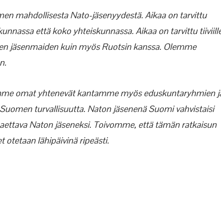
en mahdollisesta Nato-jäsenyydestä. Aikaa on tarvittu
nassa että koko yhteiskunnassa. Aikaa on tarvittu tiiviill
a sen jäsenmaiden kuin myös Ruotsin kanssa. Olemme
n.
eamme omat yhtenevät kantamme myös eduskuntaryhmien j
i Suomen turvallisuutta. Naton jäsenenä Suomi vahvistaisi
haettava Naton jäseneksi. Toivomme, että tämän ratkaisun
 otetaan lähipäivinä ripeästi.