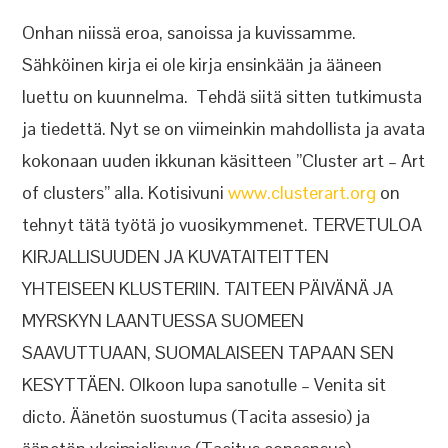
Onhan niissä eroa, sanoissa ja kuvissamme.
Sähköinen kirja ei ole kirja ensinkään ja ääneen
luettu on kuunnelma. Tehdä siitä sitten tutkimusta
ja tiedettä. Nyt se on viimeinkin mahdollista ja avata
kokonaan uuden ikkunan käsitteen ”Cluster art – Art
of clusters” alla. Kotisivuni
www.clusterart.org
on
tehnyt tätä työtä jo vuosikymmenet. TERVETULOA
KIRJALLISUUDEN JA KUVATAITEITTEN
YHTEISEEN KLUSTERIIN. TAITEEN PÄIVÄNÄ JA
MYRSKYN LAANTUESSA SUOMEEN
SAAVUTTUAAN, SUOMALAISEEN TAPAAN SEN
KESYTTÄEN. Olkoon lupa sanotulle – Venita sit
dicto. Äänetön suostumus (Tacita assesio) ja