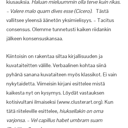
kiusauksia.
Haluan mieluummin olla terve kuin rikas.
– Valere malo quam dives esse (Cicero).
Tästä
vallitsee yleensä äänetön yksimielisyys. – Tacitus
consensus. Olemme tunnetusti kaiken riidankin
jälkeen konsensuskansaa.
Kiintoisin on rakentaa siltaa kirjallisuuden ja
kuvataiteitten välille. Verbaalinen kohtaa siinä
pyhänä sanana kuvataiteen myös klassikot. Ei vain
nykytaidetta. Viimeisin kirjani esittelee mistä
kaikesta nyt on kysymys. Löydät vastauksen
kotisivultani ilmaiseksi (www.clusterart.org). Kun
tätä riiteleville esittelee
, hiuksellakin on oma
varjonsa. – Vel capillus habet umbram suam