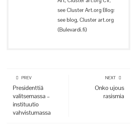
Art, Cluster art.org CV,
see Cluster Art.org Blog:
see blog, Cluster art.org
(Bulevardi.fi)
PREV
NEXT
Presidenttiä
Onko ujous
valitsemassa –
rasismia
instituutio
vahvistumassa