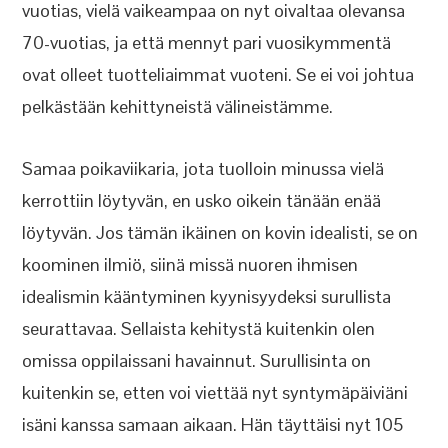
vuotias, vielä vaikeampaa on nyt oivaltaa olevansa
70-vuotias, ja että mennyt pari vuosikymmentä
ovat olleet tuotteliaimmat vuoteni. Se ei voi johtua
pelkästään kehittyneistä välineistämme.
Samaa poikaviikaria, jota tuolloin minussa vielä
kerrottiin löytyvän, en usko oikein tänään enää
löytyvän. Jos tämän ikäinen on kovin idealisti, se on
koominen ilmiö, siinä missä nuoren ihmisen
idealismin kääntyminen kyynisyydeksi surullista
seurattavaa. Sellaista kehitystä kuitenkin olen
omissa oppilaissani havainnut. Surullisinta on
kuitenkin se, etten voi viettää nyt syntymäpäiviäni
isäni kanssa samaan aikaan. Hän täyttäisi nyt 105