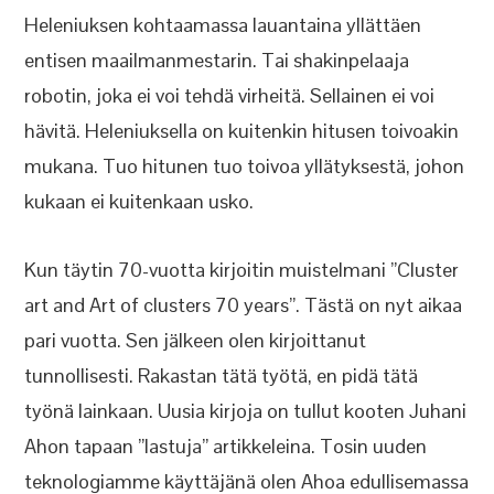
Heleniuksen kohtaamassa lauantaina yllättäen
entisen maailmanmestarin. Tai shakinpelaaja
robotin, joka ei voi tehdä virheitä. Sellainen ei voi
hävitä. Heleniuksella on kuitenkin hitusen toivoakin
mukana. Tuo hitunen tuo toivoa yllätyksestä, johon
kukaan ei kuitenkaan usko.
Kun täytin 70-vuotta kirjoitin muistelmani ”Cluster
art and Art of clusters 70 years”. Tästä on nyt aikaa
pari vuotta. Sen jälkeen olen kirjoittanut
tunnollisesti. Rakastan tätä työtä, en pidä tätä
työnä lainkaan. Uusia kirjoja on tullut kooten Juhani
Ahon tapaan ”lastuja” artikkeleina. Tosin uuden
teknologiamme käyttäjänä olen Ahoa edullisemassa