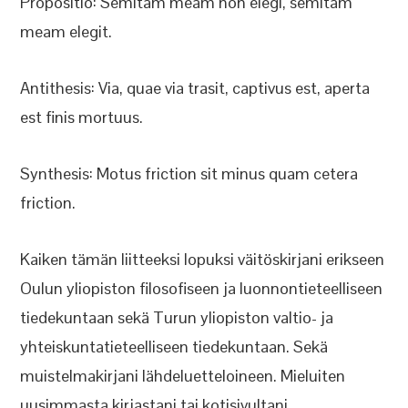
Propositio: Semitam meam non elegi, semitam
meam elegit.
Antithesis: Via, quae via trasit, captivus est, aperta
est finis mortuus.
Synthesis: Motus friction sit minus quam cetera
friction.
Kaiken tämän liitteeksi lopuksi väitöskirjani erikseen
Oulun yliopiston filosofiseen ja luonnontieteelliseen
tiedekuntaan sekä Turun yliopiston valtio- ja
yhteiskuntatieteelliseen tiedekuntaan. Sekä
muistelmakirjani lähdeluetteloineen. Mieluiten
uusimmasta kirjastani tai kotisivultani