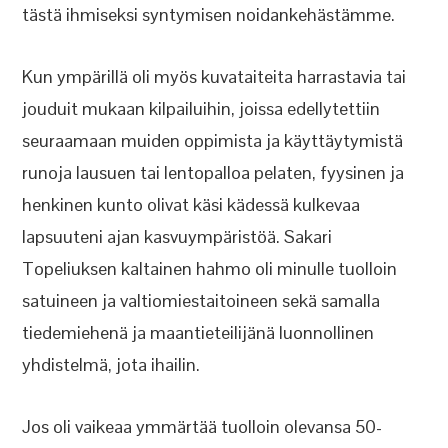
tästä ihmiseksi syntymisen noidankehästämme.
Kun ympärillä oli myös kuvataiteita harrastavia tai
jouduit mukaan kilpailuihin, joissa edellytettiin
seuraamaan muiden oppimista ja käyttäytymistä
runoja lausuen tai lentopalloa pelaten, fyysinen ja
henkinen kunto olivat käsi kädessä kulkevaa
lapsuuteni ajan kasvuympäristöä. Sakari
Topeliuksen kaltainen hahmo oli minulle tuolloin
satuineen ja valtiomiestaitoineen sekä samalla
tiedemiehenä ja maantieteilijänä luonnollinen
yhdistelmä, jota ihailin.
Jos oli vaikeaa ymmärtää tuolloin olevansa 50-