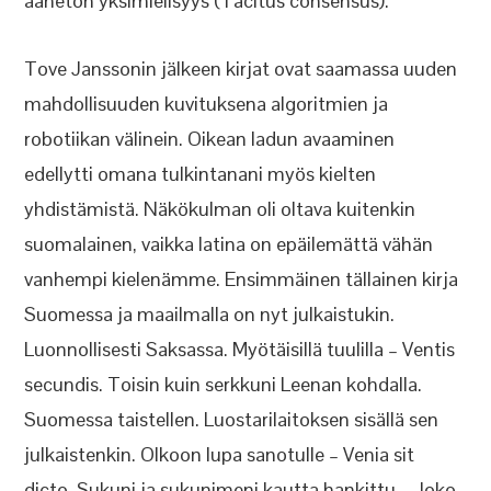
äänetön yksimielisyys (Tacitus consensus).
Tove Janssonin jälkeen kirjat ovat saamassa uuden
mahdollisuuden kuvituksena algoritmien ja
robotiikan välinein. Oikean ladun avaaminen
edellytti omana tulkintanani myös kielten
yhdistämistä. Näkökulman oli oltava kuitenkin
suomalainen, vaikka latina on epäilemättä vähän
vanhempi kielenämme. Ensimmäinen tällainen kirja
Suomessa ja maailmalla on nyt julkaistukin.
Luonnollisesti Saksassa. Myötäisillä tuulilla – Ventis
secundis. Toisin kuin serkkuni Leenan kohdalla.
Suomessa taistellen. Luostarilaitoksen sisällä sen
julkaistenkin. Olkoon lupa sanotulle – Venia sit
dicto. Sukuni ja sukunimeni kautta hankittu – Joko