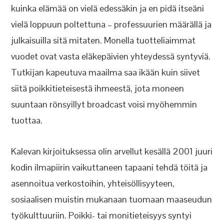
kuinka elämää on vielä edessäkin ja en pidä itseäni
vielä loppuun poltettuna – professuurien määrällä ja
julkaisuilla sitä mitaten. Monella tuotteliaimmat
vuodet ovat vasta eläkepäivien yhteydessä syntyviä.
Tutkijan kapeutuva maailma saa ikään kuin siivet
siitä poikkitieteisestä ihmeestä, jota moneen
suuntaan rönsyillyt broadcast voisi myöhemmin
tuottaa.
Kalevan kirjoituksessa olin arvellut kesällä 2001 juuri
kodin ilmapiirin vaikuttaneen tapaani tehdä töitä ja
asennoitua verkostoihin, yhteisöllisyyteen,
sosiaalisen muistin mukanaan tuomaan maaseudun
työkulttuuriin. Poikki- tai monitieteisyys syntyi