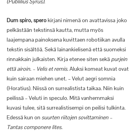
(Publilius Syrus).
Dum spiro, spero
kirjani nimenä on avattavissa joko
pelkästään tekstinsä kautta, mutta myös
laajempana painoksena kuvittaen robotiikan avulla
tekstin sisältöä. Sekä lainankielisenä että suomeksi
rinnakkain julkaisten. Kirja etenee siten sekä
purjein
että airoin. – Velis et remis.
Aluksi komeat kuvat ovat
kuin sairaan miehen unet. – Velut aegri somnia
(Horatius). Niissä on surrealistista taikaa. Niin kuin
peilissä – Veluti in speculo. Mitä vanhemmaksi
kuvasi tulee, sitä surrealistisempi on peilisi tulkinta.
Edessä kun on
suurten riitojen sovittaminen –
Tantas componere lites.