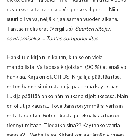
rukouksella tai rahalla – Vel prece vel pretio. Niin
suuri oli vaiva, neljä kirjaa saman vuoden aikana. –
Tantae molis erat (Vergilius).
Suurten riitojen
sovittamiseksi. – Tantas componer lites.
Hanki tuo kirja niin kauan, kun se on vielä
mahdollista. Valtaosaa kirjoistani (90 %) et enää voi
hankkia. Kirja on SIJOITUS. Kirjailija päättää itse,
miten hänen sijoitustaan ja pääomaa käytetään.
Lukija päättää onko hän mukana sijoituksessa. Näin
on ollut jo kauan… Tove Jansson ymmärsi varhain
mitä tarkoitan. Robotiikasta ja tekoälystä hän ei
tiennyt mitään. Tiedätkö sinä?? Käytänkö vääriä
sanoja? – Verba falsa. Kirjani korjaa tämän virheen