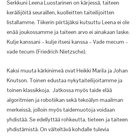
Serkkuni Leena Luostarinen on kärjessä, taiteen
keräilijöitä seuraillen, kuolleitten taiteilijoitten
listallamme. Tiikerin piirtäjäksi kutsuttu Leena ei ole
enää joukossamme ja taiteen arvo ei ainakaan laske.
Kulje kanssani – kulje itsesi kanssa – Vade mecum –
vade tecum (Friedrich Nietzsche).
Kaksi muuta kärkinimeä ovat Heikki Marila ja Johan
Knutson. Toinen edustaa nykytaiteilijoitamme ja
toinen klassikkoja. Jatkossa myös taide elää
algoritmien ja robotiikan sekä tekoälyn maailman
merkeissä, jolloin myös taidemuotoja voidaan
yhdistää. Se edellyttää rohkeutta, tieteen ja taiteen
yhdistämistä. On välteltävä kohdalle tulevia