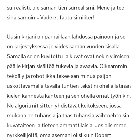
surrealisti, ole saman tien surrealismi. Mene ja tee
sinä samoin – Vade et factu similiter!
Uusin kirjani on parhaillaan lähdössä painoon ja se
on järjestyksessä jo viides saman vuoden sisällä.
Samalla se on kuvitettu ja kuvat ovat nekin viimisen
päälle kirjan sisältöä tukevia ja avaavia. Oikeammin
tekoäly ja robotiikka tekee sen minua paljon
uskottavamalla tavalla tuntien tekstini ohella latinan
kielen kannesta kanteen ja sen ohella omat työnikin.
Ne algoritmit sitten yhdistävät keitokseen, jossa
mukana on tuhansia ja taas tuhansia vaihtoehtoisia
kuvataiteen ja tieteen ammattilaisia. Jos olisimme
nyrkkeilijöitä, oma asemani olisi kuin Robert