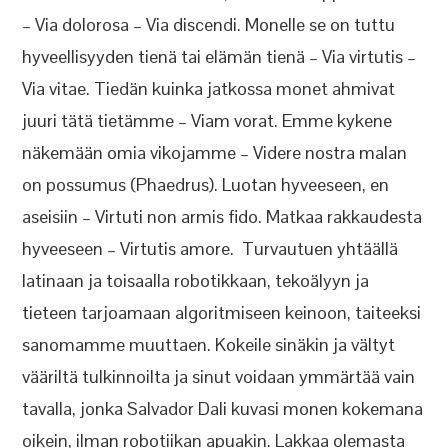
– Via dolorosa – Via discendi. Monelle se on tuttu
hyveellisyyden tienä tai elämän tienä – Via virtutis –
Via vitae. Tiedän kuinka jatkossa monet ahmivat
juuri tätä tietämme – Viam vorat. Emme kykene
näkemään omia vikojamme – Videre nostra malan
on possumus (Phaedrus). Luotan hyveeseen, en
aseisiin – Virtuti non armis fido. Matkaa rakkaudesta
hyveeseen – Virtutis amore. Turvautuen yhtäällä
latinaan ja toisaalla robotikkaan, tekoälyyn ja
tieteen tarjoamaan algoritmiseen keinoon, taiteeksi
sanomamme muuttaen. Kokeile sinäkin ja vältyt
vääriltä tulkinnoilta ja sinut voidaan ymmärtää vain
tavalla, jonka Salvador Dali kuvasi monen kokemana
oikein, ilman robotiikan apuakin. Lakkaa olemasta