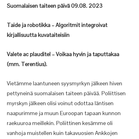
Suomalaisen taiteen päivä 09.08. 2023
Taide ja robotikka – Algoritmit integroivat
kirjallisuutta kuvataiteisiin
Valete ac plaudite! – Voikaa hyvin ja taputtakaa
(mm. Terentius).
Vietämme laantuneen syysmyrkyn jälkeen hiven
pettyneinä suomalaisen taiteen päivää. Poliittisen
myrskyn jälkeen olisi voinut odottaa läntisen
naapurimme ja muun Euroopan tapaan kunnon
raekuuroa meillekin. Poliittinen kesämme oli
vanhoja muistellen kuin takavuosien Ankkojen