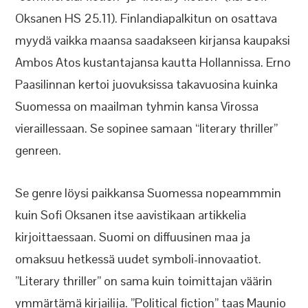
Oksanen HS 25.11). Finlandiapalkitun on osattava
myydä vaikka maansa saadakseen kirjansa kaupaksi
Ambos Atos kustantajansa kautta Hollannissa. Erno
Paasilinnan kertoi juovuksissa takavuosina kuinka
Suomessa on maailman tyhmin kansa Virossa
vieraillessaan. Se sopinee samaan “literary thriller”
genreen.
Se genre löysi paikkansa Suomessa nopeammmin
kuin Sofi Oksanen itse aavistikaan artikkelia
kirjoittaessaan. Suomi on diffuusinen maa ja
omaksuu hetkessä uudet symboli-innovaatiot.
”Literary thriller” on sama kuin toimittajan väärin
ymmärtämä kirjailija. ”Political fiction” taas Maunio