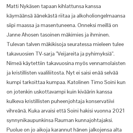
Matti Nykäsen tapaan kihlattunsa kanssa
käymäänsä äänekästä riitaa ja alkoholiongelmaansa
siipi maassa ja masentuneena. Onneksi meillä on
Janne Ahosen tasoinen mäkimies ja ihminen.
Tulevan talven mäkikisoja seuratessa mieleen tulee
takavuosien TV-sarja ”Veijareita ja pyhimyksiä”.
Nimeä käytettiin takavuosina myös vennamolaisten
ja kristillisten vaaliliitosta. Nyt ei saisi enää selvää
kumpi tarkoittaa kumpaa. Katolinen Timo Soini kun
on jotenkin uskottavampi kuin kiväärin kanssa
kulkeva kristillisten puheenjohtaja konservatiivi
vihreänä. Kuka arvaisi että Soini hakisi vuonna 2021
synnynikaupunkinsa Rauman kunnajohtajaksi.
Puolue on jo aikoja karannut hänen jalkojensa alta