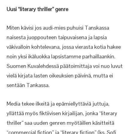
Uusi “literary thriller” genre
Miten kävisi jos audi-mies puhuisi Tanskassa
naisesta juoppouteen taipuvaisena ja lapsia
väkivalloin kohtelevana, jossa vierasta kotia hakee
noin yksi ikäluokka lapsistamme parhaillaankin.
Suomen Kuvalehdessä päätoimittaja voi nuo luvut
vielä kirjata lasten oikeuksien päivinä, mutta ei
sentään Tankassa.
Media tekee ilkeitä ja epämiellyttäviä juttuja,
yllättää myös fiktiivisen kirjailijan, jonka “literary
thriller” saa uuden genren myötäillen käsitteitä
“commercial fiction” ja “literary fiction” (ks. Sofi