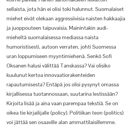
sellaista, jota hän ei olisi toki halunnut. Suomalaiset
miehet eivät olekaan aggressiivisia naisten hakkaajia
ja juoppouteen taipuvaisia. Mainintakin audi-
mieheltä suomalaisessa mediassa naista
humoristisesti, autoon verraten, johti Suomessa
uran loppumiseen myyntimiehenä. Senkö Sofi
Oksanen halusi välittää Tanskassa? Vai olisiko
kuulunut kertoa innovaatiorakenteiden
rapautumisesta? Entäpä jos olisi pysynyt omassa
kirjallisessa tuotannossaan, suutarina lestissään?
Kirjoita lisää ja aina vaan parempaa tekstiä. Se on
oikea tie kirjailijalle (policy). Politiikan teon (politics)
voi jättää sen osaaville alan ammattilaisillemme.