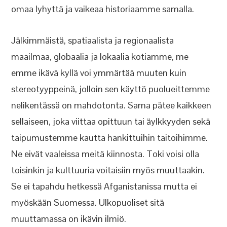
omaa lyhyttä ja vaikeaa historiaamme samalla.
Jälkimmäistä, spatiaalista ja regionaalista
maailmaa, globaalia ja lokaalia kotiamme, me
emme ikävä kyllä voi ymmärtää muuten kuin
stereotyyppeinä, jolloin sen käyttö puolueittemme
nelikentässä on mahdotonta. Sama pätee kaikkeen
sellaiseen, joka viittaa opittuun tai äylkkyyden sekä
taipumustemme kautta hankittuihin taitoihimme.
Ne eivät vaaleissa meitä kiinnosta. Toki voisi olla
toisinkin ja kulttuuria voitaisiin myös muuttaakin.
Se ei tapahdu hetkessä Afganistanissa mutta ei
myöskään Suomessa. Ulkopuoliset sitä
muuttamassa on ikävin ilmiö.