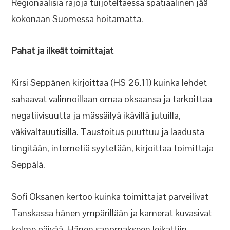
Regionaalisia rajoja tuijoteltaessa spatiaalinen jää
kokonaan Suomessa hoitamatta.
Pahat ja ilkeät toimittajat
Kirsi Seppänen kirjoittaa (HS 26.11) kuinka lehdet
sahaavat valinnoillaan omaa oksaansa ja tarkoittaa
negatiivisuutta ja mässäilyä ikävillä jutuilla,
väkivaltauutisilla. Taustoitus puuttuu ja laadusta
tingitään, internetiä syytetään, kirjoittaa toimittaja
Seppälä.
Sofi Oksanen kertoo kuinka toimittajat parveilivat
Tanskassa hänen ympärillään ja kamerat kuvasivat
kolme päivää. Hänen sanomakseen leikattiin