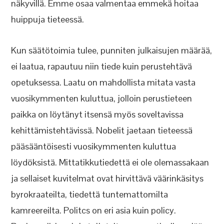
näkyvillä. Emme osaa valmentaa emmekä hoitaa
huippuja tieteessä.
Kun säätötoimia tulee, punniten julkaisujen määrää,
ei laatua, rapautuu niin tiede kuin perustehtävä
opetuksessa. Laatu on mahdollista mitata vasta
vuosikymmenten kuluttua, jolloin perustieteen
paikka on löytänyt itsensä myös soveltavissa
kehittämistehtävissä. Nobelit jaetaan tieteessä
pääsääntöisesti vuosikymmenten kuluttua
löydöksistä. Mittatikkutiedettä ei ole olemassakaan
ja sellaiset kuvitelmat ovat hirvittävä väärinkäsitys
byrokraateilta, tiedettä tuntemattomilta
kamreereilta. Politcs on eri asia kuin policy.