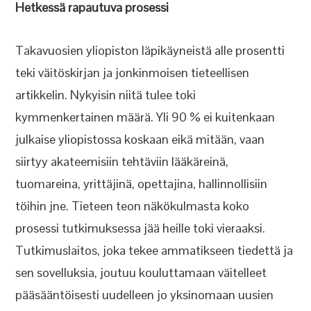
Hetkessä rapautuva prosessi
Takavuosien yliopiston läpikäyneistä alle prosentti
teki väitöskirjan ja jonkinmoisen tieteellisen
artikkelin. Nykyisin niitä tulee toki
kymmenkertainen määrä. Yli 90 % ei kuitenkaan
julkaise yliopistossa koskaan eikä mitään, vaan
siirtyy akateemisiin tehtäviin lääkäreinä,
tuomareina, yrittäjinä, opettajina, hallinnollisiin
töihin jne. Tieteen teon näkökulmasta koko
prosessi tutkimuksessa jää heille toki vieraaksi.
Tutkimuslaitos, joka tekee ammatikseen tiedettä ja
sen sovelluksia, joutuu kouluttamaan väitelleet
pääsääntöisesti uudelleen jo yksinomaan uusien