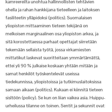
kamreereilta unohtua hallinnollisten tehtävien
ohella ja rahan hankkijana tieteelleen ja laitoksen
fasiliteetin ylläpidoksi (politics). Suomalaisen
yliopiston mittaaminen tieteen tekijänä on
melkoisen marginaalinen osa yliopiston arkea, ja
sitä korostettaessa parhaat opettajat siirretään
tekemään sellaista työtä, jossa virkamiesten
mittatikut laskevat suoritteitaan ymmärtämättä,
ettei yli 90 % julkaise koskaan yhtään mitään ja
samat henkilöt työskentelevät useissa
tiedekunnissa, yliopistoissa ja tutkimuslaitoksissa
samaan aikaan (politics). Kukaan ei kiinnitä tieteen
sisltöön (policy). Se kun on liian vaikea asia. Huippu-
urheilussa tilanne on toinen. Sentit ja sekunnit ovat