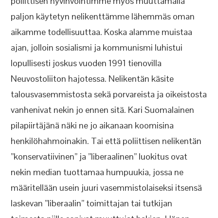
poliittisen hyvinvointimme myös muuttamalla
paljon käytetyn nelikenttämme lähemmäs oman
aikamme todellisuuttaa. Koska alamme muistaa
ajan, jolloin sosialismi ja kommunismi luhistui
lopullisesti joskus vuoden 1991 tienovilla
Neuvostoliiton hajotessa. Nelikentän käsite
talousvasemmistosta sekä porvareista ja oikeistosta
vanhenivat nekin jo ennen sitä. Kari Suomalainen
pilapiirtäjänä näki ne jo aikanaan koomisina
henkilöhahmoinakin. Tai että poliittisen nelikentän
”konservatiivinen” ja ”liberaalinen” luokitus ovat
nekin median tuottamaa humpuukia, jossa ne
määritellään usein juuri vasemmistolaiseksi itsensä
laskevan ”liberaalin” toimittajan tai tutkijan