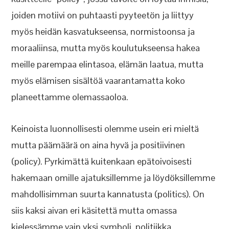
joiden motiivi on puhtaasti pyyteetön ja liittyy
myös heidän kasvatukseensa, normistoonsa ja
moraaliinsa, mutta myös koulutukseensa hakea
meille parempaa elintasoa, elämän laatua, mutta
myös elämisen sisältöä vaarantamatta koko
planeettamme olemassaoloa.
Keinoista luonnollisesti olemme usein eri mieltä
mutta päämäärä on aina hyvä ja positiivinen
(policy). Pyrkimättä kuitenkaan epätoivoisesti
hakemaan omille ajatuksillemme ja löydöksillemme
mahdollisimman suurta kannatusta (politics). On
siis kaksi aivan eri käsitettä mutta omassa
kielessämme vain yksi symboli, politiikka.