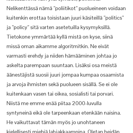
Nelikenttässä nämä ”poliitikot” puolueineen voidaan
kuitenkin erottaa toisistaan juuri käsiteillä ”politics”
ja ”policy” sitä varten asetetuilla kysymyksillä.
Tietokone ymmärtää kyllä mistä on kyse, siinä
missä oman aikamme algoritmitkin. Ne eivät
varmasti erehdy ja niiden hämääminen johtaa jo
askelta parempaan suuntaan. Lisäksi osa meistä
äänestäjistä suosii juuri jompaa kumpaa osaamista
ja arvoja ihmisten sekä puolueen sisällä. Se ei ole
kuitenkaan vasen tai oikea, sosialisti tai porvari.
Niistä me emme enää piitaa 2000-luvulla
syntyneinä eikä ole tarpeenkaan etenkään naisina.
He vaikuttavat tämän myös jo unohtaneen
kielellisesti miehiä lahjakkaampina. Oletan heidän