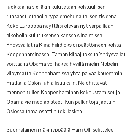
luokkaa, ja sielläkin kulutetaan kohtuullisen
runsaasti etanolia rypälemehuna tai sen tisleenä.
Koko Eurooppa näyttäisi olevan nyt varpaillaan
alkoholin kulutuksensa kanssa siinä missä
Yhdysvallat ja Kiina hiilidioksidi päästöineen kohta
Kööpenhaminassa. Tämän kilpajuoksun Yhdysvallat
voittaa ja Obama voi hakea hyvillä mielin Nobelin
viipymättä Kööpenhamissa yhtä päivää kauemmin
matkalla Oslon juhlallisuuksiin. Ne ohittavat
mennen tullen Kööpenhaminan kokoustamiset ja
Obama vie mediapisteet. Kun palkintoja jaettiin,
Oslossa tämä osattiin toki laskea.
Suomalainen mäkihyppääjä Harri Olli selittelee