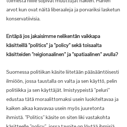
toimesta niille sopivat muuttujat hakien. Hänen
arvot kun ovat näitä liberaaleja ja porvariksi lasketun
konservatiivisia.
Entäpä jos jakaisimme nelikentän vaikkapa
käsitteillä ”politics” ja ”policy” sekä toisaalta
käsitteiden ”reigionaalinen” ja ”spatiaalinen” avulla?
Suomessa politiikan käsite liitetään pääsääntöisesti
ilmiöön, jossa taustalla on valta ja sen käyttö, pelin
politiikka ja sen käyttäjät. Imistyypeistä ”peluri”
edustaa tätä moraalittomaksi usein luokiteltavaa ja
kaiken aikaa kasvavaa usein myös juuretonta
ihmistä. ”Politics” käsite on siten liki vastakohta
käsitteelle ”policy”, jossa tavoite on löytää ihmisiä,