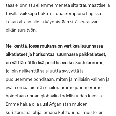
taas ei onnistu ellemme menetä sitä traumaattisella
tavalla vaikkapa hukutettuna Sompiona Lapissa
Lokan altaan alle ja käynnistäen sitä seuraavan
pikän surutyön.
Nelikenttä, jossa mukana on vertikaalisuunnassa
aikatieteet ja horisontaalisuunnassa paikkatieteet,
on välttämätön lisä poliittiseen keskusteluumme
,
jolloin nelikenttä saisi uutta syvyyttä ja
puolueemme pohditaan, miten ja millaisin välinen ja
eväin omaa pientä maailmaamme juurineemme
hoidetaan rinnan globaalin todellisuuden kanssa.
Emme halua olla uusi Afganistan muiden
kurittamana, ohjailemana kulttuurina, muistellen