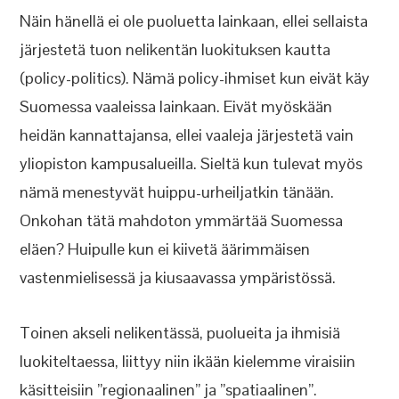
Näin hänellä ei ole puoluetta lainkaan, ellei sellaista
järjestetä tuon nelikentän luokituksen kautta
(policy-politics). Nämä policy-ihmiset kun eivät käy
Suomessa vaaleissa lainkaan. Eivät myöskään
heidän kannattajansa, ellei vaaleja järjestetä vain
yliopiston kampusalueilla. Sieltä kun tulevat myös
nämä menestyvät huippu-urheiljatkin tänään.
Onkohan tätä mahdoton ymmärtää Suomessa
eläen? Huipulle kun ei kiivetä äärimmäisen
vastenmielisessä ja kiusaavassa ympäristössä.
Toinen akseli nelikentässä, puolueita ja ihmisiä
luokiteltaessa, liittyy niin ikään kielemme viraisiin
käsitteisiin ”regionaalinen” ja ”spatiaalinen”.