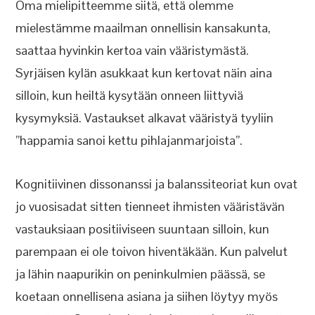
Oma mielipitteemme siitä, että olemme
mielestämme maailman onnellisin kansakunta,
saattaa hyvinkin kertoa vain vääristymästä.
Syrjäisen kylän asukkaat kun kertovat näin aina
silloin, kun heiltä kysytään onneen liittyviä
kysymyksiä. Vastaukset alkavat vääristyä tyyliin
”happamia sanoi kettu pihlajanmarjoista”.
Kognitiivinen dissonanssi ja balanssiteoriat kun ovat
jo vuosisadat sitten tienneet ihmisten vääristävän
vastauksiaan positiiviseen suuntaan silloin, kun
parempaan ei ole toivon hiventäkään. Kun palvelut
ja lähin naapurikin on peninkulmien päässä, se
koetaan onnellisena asiana ja siihen löytyy myös