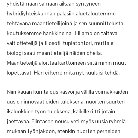
yhdistämään samaan aikaan syntyneen
hybridiyhteiskunnan palasiin aluetaloutemme
tehtävänä maantieteilijöinä ja sen suunnittelusta
koutuksemme hankkineina. Hilamo on taitava
valtiotieteiljä ja filosofi, tuplatohtori, mutta ei
biologi saati maantieteiljä näiden ohella.
Maantieteiljä aloittaa karttoineen siitä mihin muut
lopettavat. Hän ei kerro mitä nyt kuuluisi tehdä.
Niin kauan kun talous kasvoi ja välillä voimakkaiden
uusien innovaatioiden tuloksena, nuorten suurten
ikäluokkien työn tuloksena, kaikille riitti jotain
jaettavaa. Elintason nousu veti myös uusia ryhmiä
mukaan työnjakoon, etenkin nuorten perheiden