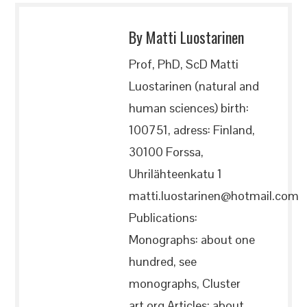
By Matti Luostarinen
Prof, PhD, ScD Matti
Luostarinen (natural and
human sciences) birth:
100751, adress: Finland,
30100 Forssa,
Uhrilähteenkatu 1
matti.luostarinen@hotmail.com
Publications:
Monographs: about one
hundred, see
monographs, Cluster
art.org Articles: about