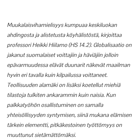
Muukalaisvihamielisyys kumpuaa keskiluokan
ahdingosta ja alistetusta köyhälistöstä, kirjoittaa
professori Heikki Hiilamo (HS 14.2). Globalisaatio on
jakanut suomalaiset voittajiin ja häviäjiin jolloin
epävarmuudessa elävät duunarit näkevät maailman
hyvin eri tavalla kuin kilpailussa voittaneet.
Teollisuuden alamäki on lisäksi koetellut miehiä
tilastoja tulkiten ankarammin kuin naisia. Kun
palkkatyöhön osallistuminen on samalla
yhteisöllisyyden syntymisen, siinä mukana elämisen
tärkein elementti, pitkäkestoinen työttömyys on
muuttunut sietämättömäksi.