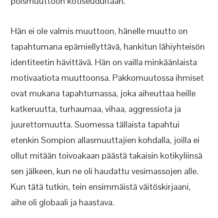
poismuuttoon kotiseudultaan.
Hän ei ole valmis muuttoon, hänelle muutto on
tapahtumana epämiellyttävä, hankitun lähiyhteisön
identiteetin hävittävä. Hän on vailla minkäänlaista
motivaatiota muuttoonsa. Pakkomuutossa ihmiset
ovat mukana tapahtumassa, joka aiheuttaa heille
katkeruutta, turhaumaa, vihaa, aggressiota ja
juurettomuutta. Suomessa tällaista tapahtui
etenkin Sompion allasmuuttajien kohdalla, joilla ei
ollut mitään toivoakaan päästä takaisin kotikyliinsä
sen jälkeen, kun ne oli haudattu vesimassojen alle.
Kun tätä tutkin, tein ensimmäistä väitöskirjaani,
aihe oli globaali ja haastava.