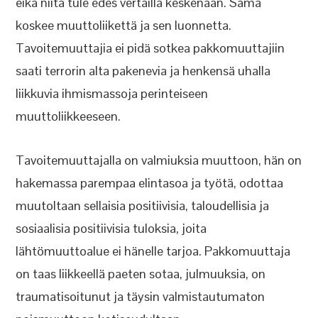
eikä niitä tule edes vertailla keskenään. Sama
koskee muuttoliikettä ja sen luonnetta.
Tavoitemuuttajia ei pidä sotkea pakkomuuttajiin
saati terrorin alta pakenevia ja henkensä uhalla
liikkuvia ihmismassoja perinteiseen
muuttoliikkeeseen.
Tavoitemuuttajalla on valmiuksia muuttoon, hän on
hakemassa parempaa elintasoa ja työtä, odottaa
muutoltaan sellaisia positiivisia, taloudellisia ja
sosiaalisia positiivisia tuloksia, joita
lähtömuuttoalue ei hänelle tarjoa. Pakkomuuttaja
on taas liikkeellä paeten sotaa, julmuuksia, on
traumatisoitunut ja täysin valmistautumaton