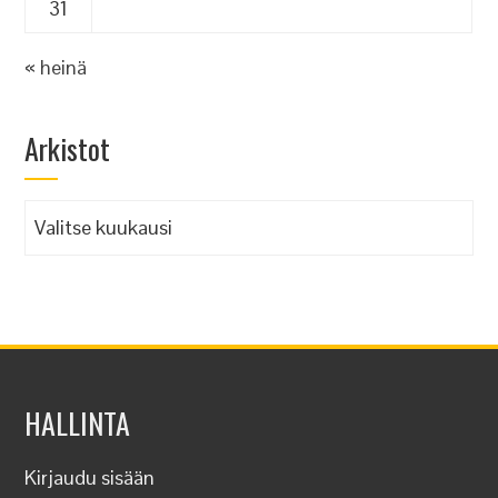
31
« heinä
Arkistot
Arkistot
HALLINTA
Kirjaudu sisään