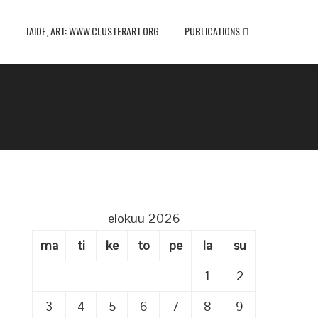
TAIDE, ART: WWW.CLUSTERART.ORG
PUBLICATIONS
elokuu 2026
ma
ti
ke
to
pe
la
su
1
2
3
4
5
6
7
8
9