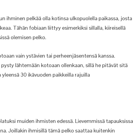
n ihminen pelkää olla kotinsa ulkopuolella paikassa, josta
a. Tähän fobiaan liittyy esimerkiksi sillalla, kiireisellä
sissä olemisen pelko.
toaan vain ystävien tai perheenjäsentensä kanssa.
pysty lähtemään kotoaan ollenkaan, sillä he pitävät sitä
 yleensä 30 ikävuoden paikkeilla rajuilla
 nolatuksi muiden ihmisten edessä. Lievemmissä tapauksissa
a. Joillakin ihmisillä tämä pelko saattaa kuitenkin