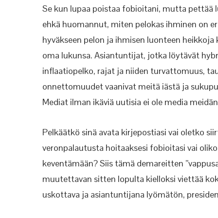
Se kun lupaa poistaa fobioitani, mutta pettä
ehkä huomannut, miten pelokas ihminen on eri
hyväkseen pelon ja ihmisen luonteen heikkoja 
oma lukunsa. Asiantuntijat, jotka löytävät hybr
inflaatiopelko, rajat ja niiden turvattomuus, t
onnettomuudet vaanivat meitä iästä ja sukupuo
Mediat ilman ikäviä uutisia ei ole media meidä
Pelkäätkö sinä avata kirjepostiasi vai oletko sii
veronpalautusta hoitaaksesi fobioitasi vai olik
keventämään? Siis tämä demareitten ”vappusat
muutettavan sitten lopulta kielloksi viettää k
uskottava ja asiantuntijana lyömätön, presiden