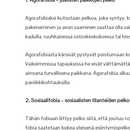
Agorafobiaksi kutsutaan pelkoa, joka syntyy, ku
pakeneminen ja avun saaminen saattaa olla vaikea
kadulla, ruuhkaisessa ostoskeskuksessa tai his
Agorafobiasta kärsivät pystyvät poistumaan ko
Vaikeimmissa tapauksissa he eivät välttämättä 
ainoana turvallisena paikkana. Agorafobia alkaa
paniikkikohtauksilla.
2. Sosiaalifobia – sosiaalisten tilanteiden pelko
Tähän fobiaan liittyy pelko siitä, että joutuu
fobia saatetaan kokea yleisenä esiintymispelkon