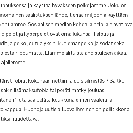
ä lupauksensa ja käyttää hyväkseen pelkojamme. Joku on
nomainen saalistuksen lähde, tienaa miljoonia käyttäen
kohtiamme. Sosiaalisen median kohdalla pelolla elävät ova
idipelot ja kyberpelot ovat oma lukunsa. Talous ja
audit ja pelko joutua yksin, kuolemanpelko ja sodat sekä
lesta riippumatta. Elämme alituista ahdistuksen aikaa.
n ajallemme.
rtänyt fobiat kokonaan nettiin ja pois silmistäsi? Saitko
o sekin lisämaksufobia tai peräti mätky jouluasi
anen” jota saa pelätä koukkuna ennen vaaleja ja
oko vappua. Huonoja uutisia tuova ihminen on poliitikkona
tiksi huudettava.