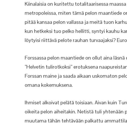
Kiinalaisia on kuritettu totalitaarisessa maassa i
metropoleissa, miten tämä pelon maantiede on 
pitää kansaa pelon vallassa ja meitä tuon karhu
kun hetkeksi tuo pelko hellitti, syntyi kauhu k
löytyisi riittävä pelote rauhan turvaajaksi? Eur
Forssassa pelon maantiede on ollut aina läsnä o
”Helvetin tulirotkoksi” erotuksena naapureist
Forssan maine ja saada aikaan uskomaton pel
omana kokemuksena.
Ihmiset alkoivat pelätä toisiaan. Aivan kuin Tur
oikeita pelon aiheitakin. Netistä tuli yhtenään
muutama tähän tehtävään palkattu ammattilainen.