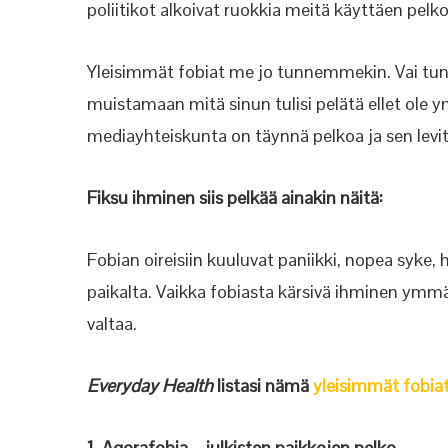
poliitikot alkoivat ruokkia meitä käyttäen pelk
Yleisimmät fobiat me jo tunnemmekin. Vai tu
muistamaan mitä sinun tulisi pelätä ellet ole 
mediayhteiskunta on täynnä pelkoa ja sen levittä
Fiksu ihminen siis pelkää ainakin näitä:
Fobian oireisiin kuuluvat paniikki, nopea syke
paikalta. Vaikka fobiasta kärsivä ihminen ymmärt
valtaa.
Everyday Health
listasi nämä
yleisimmät fobiat
1. Agorafobia – julkisten paikkojen pelko