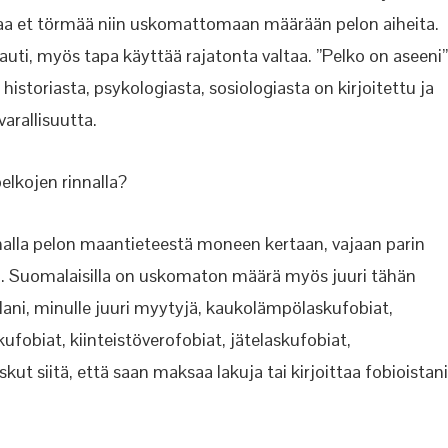
a et törmää niin uskomattomaan määrään pelon aiheita.
auti, myös tapa käyttää rajatonta valtaa. ”Pelko on aseeni”
istoriasta, psykologiasta, sosiologiasta on kirjoitettu ja
varallisuutta.
pelkojen rinnalla?
malla pelon maantieteestä moneen kertaan, vajaan parin
. Suomalaisilla on uskomaton määrä myös juuri tähän
lani, minulle juuri myytyjä, kaukolämpölaskufobiat,
ufobiat, kiinteistöverofobiat, jätelaskufobiat,
t siitä, että saan maksaa lakuja tai kirjoittaa fobioistani