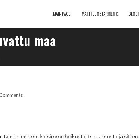
MAIN PAGE
MATTI LUOSTARINEN
BLOGI
luvattu maa
a
 Comments
mutta edelleen me kärsimme heikosta itsetunnosta ja sitten