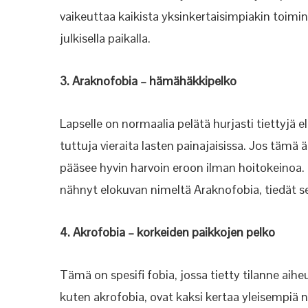
vaikeuttaa kaikista yksinkertaisimpiakin toimint
julkisella paikalla.
3. Araknofobia – hämähäkkipelko
Lapselle on normaalia pelätä hurjasti tiettyjä 
tuttuja vieraita lasten painajaisissa. Jos tämä
pääsee hyvin harvoin eroon ilman hoitokeinoa. E
nähnyt elokuvan nimeltä Araknofobia, tiedät s
4. Akrofobia – korkeiden paikkojen pelko
Tämä on spesifi fobia, jossa tietty tilanne aihe
kuten akrofobia, ovat kaksi kertaa yleisempiä nai