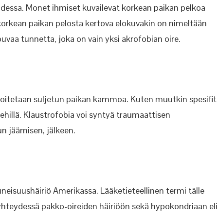
dessa. Monet ihmiset kuvailevat korkean paikan pelkoa
a korkean paikan pelosta kertova elokuvakin on nimeltään
puvaa tunnetta, joka on vain yksi akrofobian oire.
arkoitetaan suljetun paikan kammoa. Kuten muutkin spesifit
ehillä. Klaustrofobia voi syntyä traumaattisen
 jäämisen, jälkeen.
eisuushäiriö Amerikassa. Lääketieteellinen termi tälle
yhteydessä pakko-oireiden häiriöön sekä hypokondriaan eli