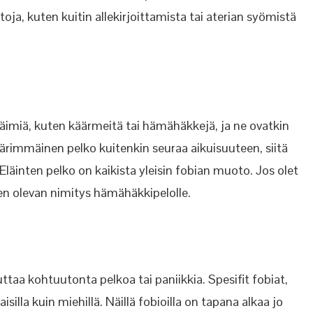
oja, kuten kuitin allekirjoittamista tai aterian syömistä
eläimiä, kuten käärmeitä tai hämähäkkejä, ja ne ovatkin
 äärimmäinen pelko kuitenkin seuraa aikuisuuteen, siitä
läinten pelko on kaikista yleisin fobian muoto. Jos olet
en olevan nimitys hämähäkkipelolle.
uttaa kohtuutonta pelkoa tai paniikkia. Spesifit fobiat,
silla kuin miehillä. Näillä fobioilla on tapana alkaa jo