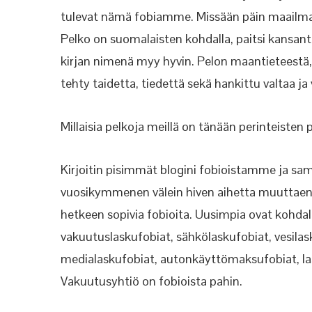
tulevat nämä fobiamme. Missään päin maailma
Pelko on suomalaisten kohdalla, paitsi kansant
kirjan nimenä myy hyvin. Pelon maantieteestä, h
tehty taidetta, tiedettä sekä hankittu valtaa ja 
Millaisia pelkoja meillä on tänään perinteisten 
Kirjoitin pisimmät blogini fobioistamme ja sa
vuosikymmenen välein hiven aihetta muuttaen
hetkeen sopivia fobioita. Uusimpia ovat kohdal
vakuutuslaskufobiat, sähkölaskufobiat, vesilask
medialaskufobiat, autonkäyttömaksufobiat, lasku
Vakuutusyhtiö on fobioista pahin.