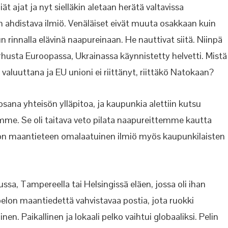
ät ajat ja nyt sielläkin aletaan herätä valtavissa
ahdistava ilmiö. Venäläiset eivät muuta osakkaan kuin
n rinnalla elävinä naapureinaan. He nauttivat siitä. Niinpä
arhusta Euroopassa, Ukrainassa käynnistetty helvetti. Mistä
o valuuttana ja EU unioni ei riittänyt, riittäkö Natokaan?
sana yhteisön ylläpitoa, ja kaupunkia alettiin kutsu
amme. Se oli taitava veto pilata naapureittemme kautta
on maantieteen omalaatuinen ilmiö myös kaupunkilaisten
ussa, Tampereella tai Helsingissä eläen, jossa oli ihan
 pelon maantiedettä vahvistavaa postia, jota ruokki
 Paikallinen ja lokaali pelko vaihtui globaaliksi. Pelin