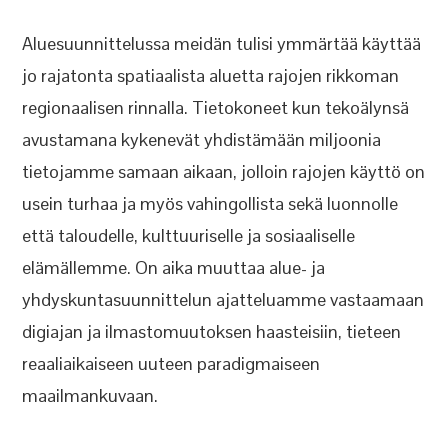
Aluesuunnittelussa meidän tulisi ymmärtää käyttää
jo rajatonta spatiaalista aluetta rajojen rikkoman
regionaalisen rinnalla. Tietokoneet kun tekoälynsä
avustamana kykenevät yhdistämään miljoonia
tietojamme samaan aikaan, jolloin rajojen käyttö on
usein turhaa ja myös vahingollista sekä luonnolle
että taloudelle, kulttuuriselle ja sosiaaliselle
elämällemme. On aika muuttaa alue- ja
yhdyskuntasuunnittelun ajatteluamme vastaamaan
digiajan ja ilmastomuutoksen haasteisiin, tieteen
reaaliaikaiseen uuteen paradigmaiseen
maailmankuvaan.