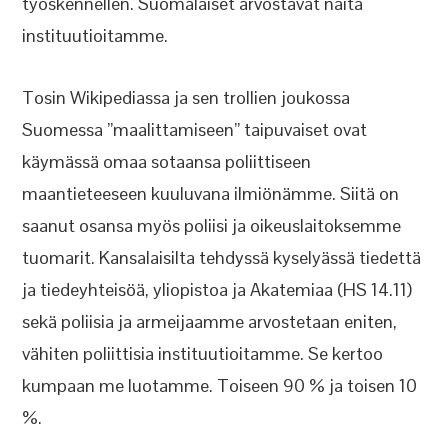
työskennellen. Suomalaiset arvostavat näitä
instituutioitamme.
Tosin Wikipediassa ja sen trollien joukossa
Suomessa ”maalittamiseen” taipuvaiset ovat
käymässä omaa sotaansa poliittiseen
maantieteeseen kuuluvana ilmiönämme. Siitä on
saanut osansa myös poliisi ja oikeuslaitoksemme
tuomarit. Kansalaisilta tehdyssä kyselyässä tiedettä
ja tiedeyhteisöä, yliopistoa ja Akatemiaa (HS 14.11)
sekä poliisia ja armeijaamme arvostetaan eniten,
vähiten poliittisia instituutioitamme. Se kertoo
kumpaan me luotamme. Toiseen 90 % ja toisen 10
%.