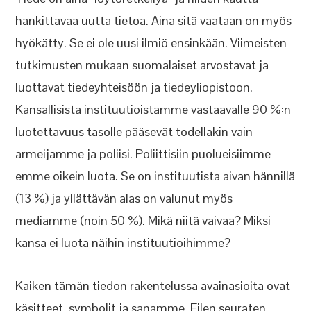
hankittavaa uutta tietoa. Aina sitä vaataan on myös
hyökätty. Se ei ole uusi ilmiö ensinkään. Viimeisten
tutkimusten mukaan suomalaiset arvostavat ja
luottavat tiedeyhteisöön ja tiedeyliopistoon.
Kansallisista instituutioistamme vastaavalle 90 %:n
luotettavuus tasolle pääsevät todellakin vain
armeijamme ja poliisi. Poliittisiin puolueisiimme
emme oikein luota. Se on instituutista aivan hännillä
(13 %) ja yllättävän alas on valunut myös
mediamme (noin 50 %). Mikä niitä vaivaa? Miksi
kansa ei luota näihin instituutioihimme?
Kaiken tämän tiedon rakentelussa avainasioita ovat
käsitteet, symbolit ja sanamme. Eilen seuraten