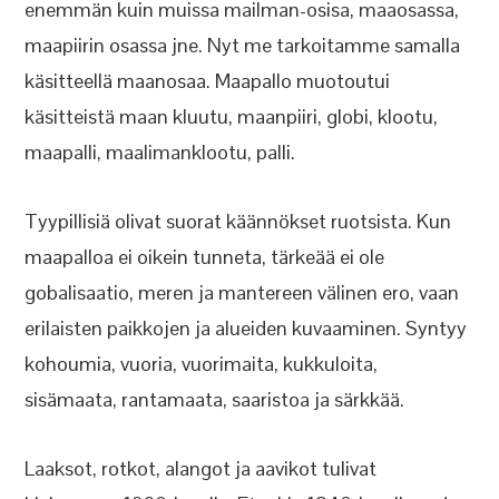
enemmän kuin muissa mailman-osisa, maaosassa,
maapiirin osassa jne. Nyt me tarkoitamme samalla
käsitteellä maanosaa. Maapallo muotoutui
käsitteistä maan kluutu, maanpiiri, globi, klootu,
maapalli, maalimanklootu, palli.
Tyypillisiä olivat suorat käännökset ruotsista. Kun
maapalloa ei oikein tunneta, tärkeää ei ole
gobalisaatio, meren ja mantereen välinen ero, vaan
erilaisten paikkojen ja alueiden kuvaaminen. Syntyy
kohoumia, vuoria, vuorimaita, kukkuloita,
sisämaata, rantamaata, saaristoa ja särkkää.
Laaksot, rotkot, alangot ja aavikot tulivat