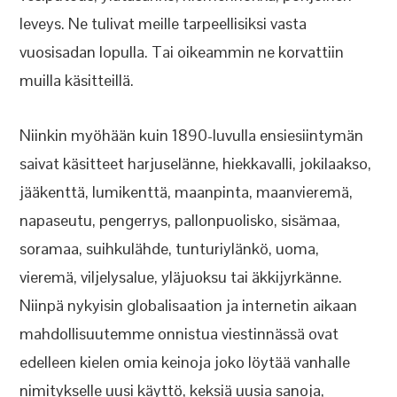
leveys. Ne tulivat meille tarpeellisiksi vasta
vuosisadan lopulla. Tai oikeammin ne korvattiin
muilla käsitteillä.
Niinkin myöhään kuin 1890-luvulla ensiesiintymän
saivat käsitteet harjuselänne, hiekkavalli, jokilaakso,
jääkenttä, lumikenttä, maanpinta, maanvieremä,
napaseutu, pengerrys, pallonpuolisko, sisämaa,
soramaa, suihkulähde, tunturiylänkö, uoma,
vieremä, viljelysalue, yläjuoksu tai äkkijyrkänne.
Niinpä nykyisin globalisaation ja internetin aikaan
mahdollisuutemme onnistua viestinnässä ovat
edelleen kielen omia keinoja joko löytää vanhalle
nimitykselle uusi käyttö, keksiä uusia sanoja,