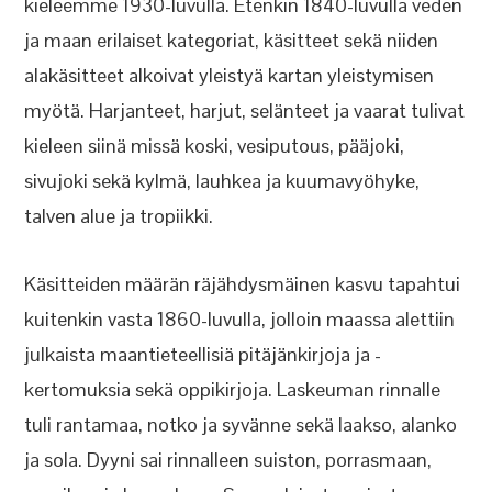
kieleemme 1930-luvulla. Etenkin 1840-luvulla veden
ja maan erilaiset kategoriat, käsitteet sekä niiden
alakäsitteet alkoivat yleistyä kartan yleistymisen
myötä. Harjanteet, harjut, selänteet ja vaarat tulivat
kieleen siinä missä koski, vesiputous, pääjoki,
sivujoki sekä kylmä, lauhkea ja kuumavyöhyke,
talven alue ja tropiikki.
Käsitteiden määrän räjähdysmäinen kasvu tapahtui
kuitenkin vasta 1860-luvulla, jolloin maassa alettiin
julkaista maantieteellisiä pitäjänkirjoja ja -
kertomuksia sekä oppikirjoja. Laskeuman rinnalle
tuli rantamaa, notko ja syvänne sekä laakso, alanko
ja sola. Dyyni sai rinnalleen suiston, porrasmaan,