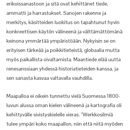
erikoissanastoon ja sitä ovat kehittänet tiede,
ammatti ja harrastukset. Sanojen rakenne ja
merkitys, käsitteiden luokitus on tapahtunut hyvin
konkreettisen käytön välineenä ja välttämättömänä
keinona ymmärtää ympäristöään. Nykyisin se on
erityisen tärkeää ja poikkitieteistä, globaalia mutta
myös paikallista oivaltamista. Maantiede elää uutta
renesanssiaan yhdessä historiatieteiden kanssa, ja
sen sanasta kasvaa valtavalla vauhdilla.
Maapalloa ei oikein tunnettu vielä Suomessa 1800-
luvun alussa oman kielen välineenä ja kartografia oli
kehittyvälle sivistyskielelle vieras. ”Werkkosilmiä
tulee ympäri koko maapallon, niin että niitä myöden