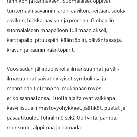
rannikon ja kannaksen. Suomalaiset oppivat
tuntemaan savannin, aron, aavikon, keitaan, suola-
aavikon, hiekka-aavikon ja preerian. Globaaliin
suomalaiseen maapalloon tuli maan akseli,
karttapallo, pituuspiiri, kääntöpiiri, päiväntasaaja,
kravun ja kauriin kääntöpiirit.
Vuosisadan jälkipuoliskolla ilmansuunnat ja väli-
ilmasuunnat saivat nykyiset symbolinsa ja
maantiede tieteenä toi mukanaan myös
erikoissanastonsa. Tuolta ajalta ovat vaikkapa
kasvillisuus- ilmastovyöhykkeet, jäätiköt, pustat ja
pasaatituulet, föhnilmiö sekä Golfvirta, pampa,
monsuuni, alppimaa ja hamada.