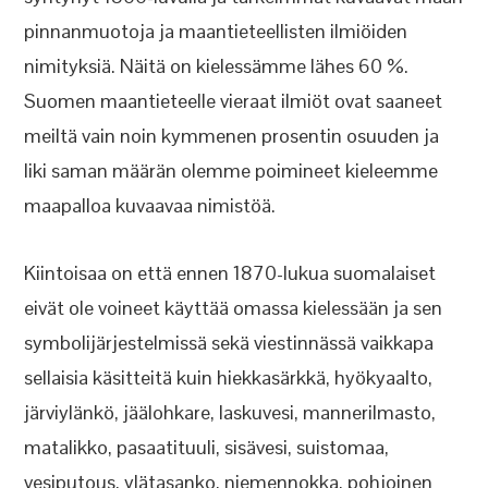
pinnanmuotoja ja maantieteellisten ilmiöiden
nimityksiä. Näitä on kielessämme lähes 60 %.
Suomen maantieteelle vieraat ilmiöt ovat saaneet
meiltä vain noin kymmenen prosentin osuuden ja
liki saman määrän olemme poimineet kieleemme
maapalloa kuvaavaa nimistöä.
Kiintoisaa on että ennen 1870-lukua suomalaiset
eivät ole voineet käyttää omassa kielessään ja sen
symbolijärjestelmissä sekä viestinnässä vaikkapa
sellaisia käsitteitä kuin hiekkasärkkä, hyökyaalto,
järviylänkö, jäälohkare, laskuvesi, mannerilmasto,
matalikko, pasaatituuli, sisävesi, suistomaa,
vesiputous, ylätasanko, niemennokka, pohjoinen