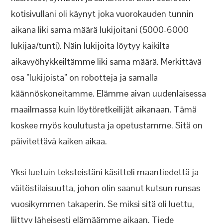
kotisivullani oli käynyt joka vuorokauden tunnin
aikana liki sama määrä lukijoitani (5000-6000
lukijaa/tunti). Näin lukijoita löytyy kaikilta
aikavyöhykkeiltämme liki sama määrä. Merkittävä
osa ”lukijoista” on robotteja ja samalla
käännöskoneitamme. Elämme aivan uudenlaisessa
maailmassa kuin löytöretkeilijät aikanaan. Tämä
koskee myös koulutusta ja opetustamme. Sitä on
päivitettävä kaiken aikaa.
Yksi luetuin teksteistäni käsitteli maantiedettä ja
väitöstilaisuutta, johon olin saanut kutsun runsas
vuosikymmen takaperin. Se miksi sitä oli luettu,
liittyy läheisesti elämäämme aikaan. Tiede