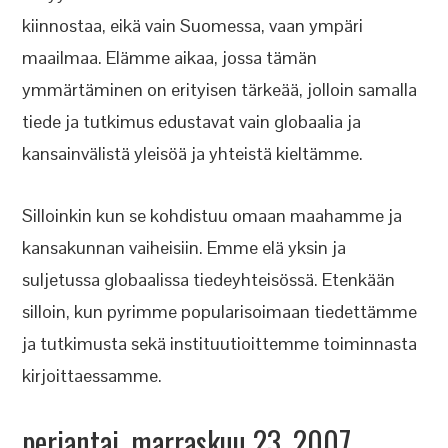
kiinnostaa, eikä vain Suomessa, vaan ympäri
maailmaa. Elämme aikaa, jossa tämän
ymmärtäminen on erityisen tärkeää, jolloin samalla
tiede ja tutkimus edustavat vain globaalia ja
kansainvälistä yleisöä ja yhteistä kieltämme.
Silloinkin kun se kohdistuu omaan maahamme ja
kansakunnan vaiheisiin. Emme elä yksin ja
suljetussa globaalissa tiedeyhteisössä. Etenkään
silloin, kun pyrimme popularisoimaan tiedettämme
ja tutkimusta sekä instituutioittemme toiminnasta
kirjoittaessamme.
perjantai, marraskuu 23, 2007