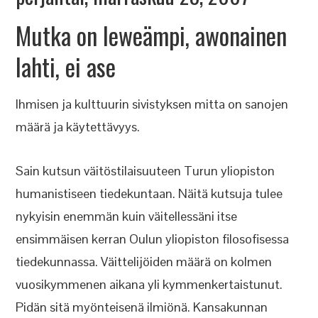
Mutka on leweämpi, awonainen
lahti, ei ase
Ihmisen ja kulttuurin sivistyksen mitta on sanojen
määrä ja käytettävyys.
Sain kutsun väitöstilaisuuteen Turun yliopiston
humanistiseen tiedekuntaan. Näitä kutsuja tulee
nykyisin enemmän kuin väitellessäni itse
ensimmäisen kerran Oulun yliopiston filosofisessa
tiedekunnassa. Väittelijöiden määrä on kolmen
vuosikymmenen aikana yli kymmenkertaistunut.
Pidän sitä myönteisenä ilmiönä. Kansakunnan