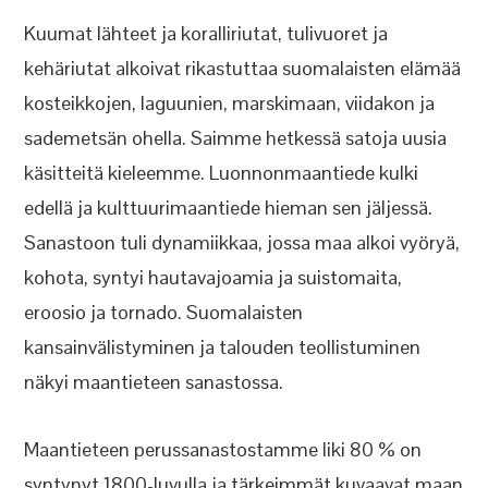
Kuumat lähteet ja koralliriutat, tulivuoret ja
kehäriutat alkoivat rikastuttaa suomalaisten elämää
kosteikkojen, laguunien, marskimaan, viidakon ja
sademetsän ohella. Saimme hetkessä satoja uusia
käsitteitä kieleemme. Luonnonmaantiede kulki
edellä ja kulttuurimaantiede hieman sen jäljessä.
Sanastoon tuli dynamiikkaa, jossa maa alkoi vyöryä,
kohota, syntyi hautavajoamia ja suistomaita,
eroosio ja tornado. Suomalaisten
kansainvälistyminen ja talouden teollistuminen
näkyi maantieteen sanastossa.
Maantieteen perussanastostamme liki 80 % on
syntynyt 1800-luvulla ja tärkeimmät kuvaavat maan