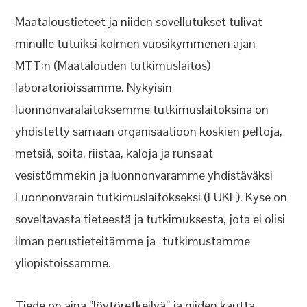
Maataloustieteet ja niiden sovellutukset tulivat
minulle tutuiksi kolmen vuosikymmenen ajan
MTT:n (Maatalouden tutkimuslaitos)
laboratorioissamme. Nykyisin
luonnonvaralaitoksemme tutkimuslaitoksina on
yhdistetty samaan organisaatioon koskien peltoja,
metsiä, soita, riistaa, kaloja ja runsaat
vesistömmekin ja luonnonvaramme yhdistäväksi
Luonnonvarain tutkimuslaitokseksi (LUKE). Kyse on
soveltavasta tieteestä ja tutkimuksesta, jota ei olisi
ilman perustieteitämme ja -tutkimustamme
yliopistoissamme.
Tiede on aina ”löytöretkeilyä” ja niiden kautta