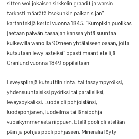
sitten woi jokaisen sirkkelin graadit ja warsin
tarkasti määrätä itsekunkin paikan sijan”
kartantekijä kertoi vuonna 1845. ”Kumpikin puolikas
jaetaan päiwän-tasaajan kanssa yhtä suuntaa
kulkewilla wanoilla 90:neen yhtälaiseen osaan, joita
kutsutaan lewy-asteiksi” opasti maantieteilijä
Granlund vuonna 1849 oppilaitaan.
Leveyspiirejä kutsuttiin rinta- tai tasaympyröiksi,
yhdensuuntaisiksi pyöriksi tai paralleliksi,
leveyspykäliksi. Luode oli pohjoislänsi,
luodepohjanen, luodeilma tai länsipohja
vuosikymmenestä riippuen. Etelä pooli oli etelään
päin ja pohjas pooli pohjaseen. Mineralia löytyi