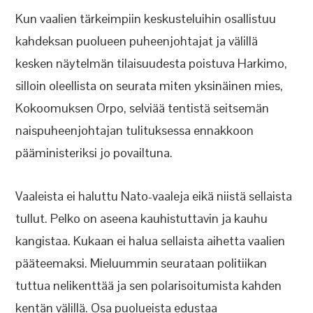
Kun vaalien tärkeimpiin keskusteluihin osallistuu
kahdeksan puolueen puheenjohtajat ja välillä
kesken näytelmän tilaisuudesta poistuva Harkimo,
silloin oleellista on seurata miten yksinäinen mies,
Kokoomuksen Orpo, selviää tentistä seitsemän
naispuheenjohtajan tulituksessa ennakkoon
pääministeriksi jo povailtuna.
Vaaleista ei haluttu Nato-vaaleja eikä niistä sellaista
tullut. Pelko on aseena kauhistuttavin ja kauhu
kangistaa. Kukaan ei halua sellaista aihetta vaalien
pääteemaksi. Mieluummin seurataan politiikan
tuttua nelikenttää ja sen polarisoitumista kahden
kentän välillä. Osa puolueista edustaa