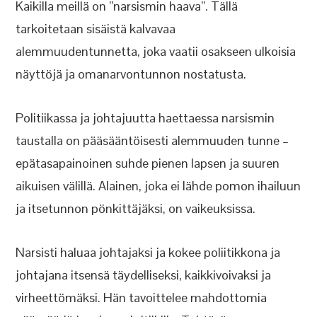
Kaikilla meillä on ”narsismin haava”. Tällä
tarkoitetaan sisäistä kalvavaa
alemmuudentunnetta, joka vaatii osakseen ulkoisia
näyttöjä ja omanarvontunnon nostatusta.
Politiikassa ja johtajuutta haettaessa narsismin
taustalla on pääsääntöisesti alemmuuden tunne –
epätasapainoinen suhde pienen lapsen ja suuren
aikuisen välillä. Alainen, joka ei lähde pomon ihailuun
ja itsetunnon pönkittäjäksi, on vaikeuksissa.
Narsisti haluaa johtajaksi ja kokee poliitikkona ja
johtajana itsensä täydelliseksi, kaikkivoivaksi ja
virheettömäksi. Hän tavoittelee mahdottomia