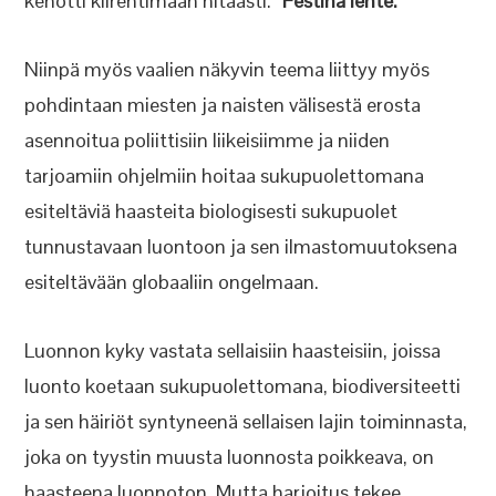
kehotti kiirehtimään hitaasti.
”Festina lente.”
Niinpä myös vaalien näkyvin teema liittyy myös
pohdintaan miesten ja naisten välisestä erosta
asennoitua poliittisiin liikeisiimme ja niiden
tarjoamiin ohjelmiin hoitaa sukupuolettomana
esiteltäviä haasteita biologisesti sukupuolet
tunnustavaan luontoon ja sen ilmastomuutoksena
esiteltävään globaaliin ongelmaan.
Luonnon kyky vastata sellaisiin haasteisiin, joissa
luonto koetaan sukupuolettomana, biodiversiteetti
ja sen häiriöt syntyneenä sellaisen lajin toiminnasta,
joka on tyystin muusta luonnosta poikkeava, on
haasteena luonnoton. Mutta harjoitus tekee