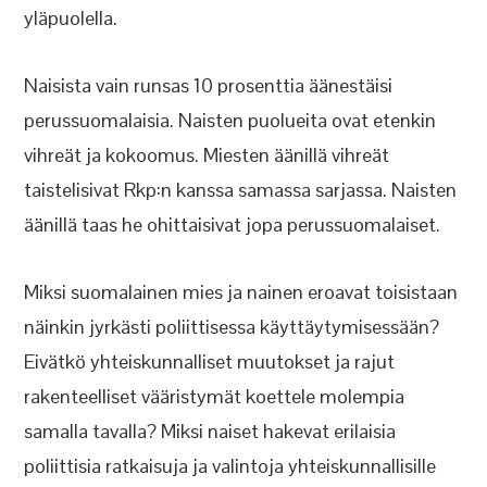
yläpuolella.
Naisista vain runsas 10 prosenttia äänestäisi
perussuomalaisia. Naisten puolueita ovat etenkin
vihreät ja kokoomus. Miesten äänillä vihreät
taistelisivat Rkp:n kanssa samassa sarjassa. Naisten
äänillä taas he ohittaisivat jopa perussuomalaiset.
Miksi suomalainen mies ja nainen eroavat toisistaan
näinkin jyrkästi poliittisessa käyttäytymisessään?
Eivätkö yhteiskunnalliset muutokset ja rajut
rakenteelliset vääristymät koettele molempia
samalla tavalla? Miksi naiset hakevat erilaisia
poliittisia ratkaisuja ja valintoja yhteiskunnallisille