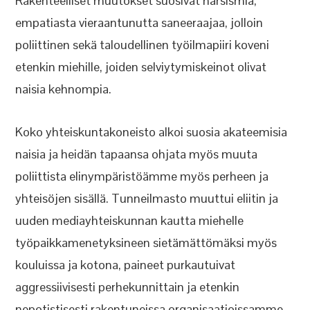
Rakenteelliset muutokset suosivat narsismia,
empatiasta vieraantunutta saneeraajaa, jolloin
poliittinen sekä taloudellinen työilmapiiri koveni
etenkin miehille, joiden selviytymiskeinot olivat
naisia kehnompia.
Koko yhteiskuntakoneisto alkoi suosia akateemisia
naisia ja heidän tapaansa ohjata myös muuta
poliittista elinympäristöämme myös perheen ja
yhteisöjen sisällä. Tunneilmasto muuttui eliitin ja
uuden mediayhteiskunnan kautta miehelle
työpaikkamenetyksineen sietämättömäksi myös
kouluissa ja kotona, paineet purkautuivat
aggressiivisesti perhekunnittain ja etenkin
nepotistisesti rakentuneissa organisaatioissamme.