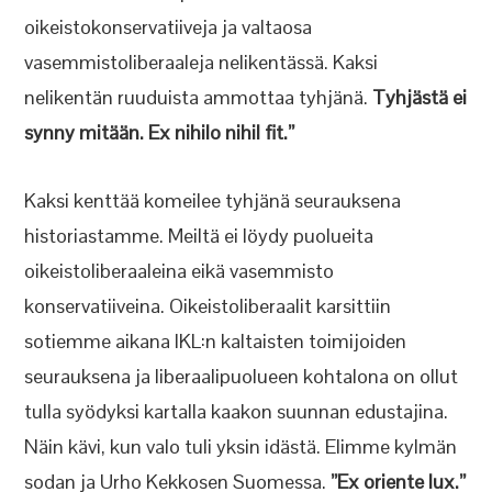
oikeistokonservatiiveja ja valtaosa
vasemmistoliberaaleja nelikentässä. Kaksi
nelikentän ruuduista ammottaa tyhjänä.
Tyhjästä ei
synny mitään. Ex nihilo nihil fit.”
Kaksi kenttää komeilee tyhjänä seurauksena
historiastamme. Meiltä ei löydy puolueita
oikeistoliberaaleina eikä vasemmisto
konservatiiveina. Oikeistoliberaalit karsittiin
sotiemme aikana IKL:n kaltaisten toimijoiden
seurauksena ja liberaalipuolueen kohtalona on ollut
tulla syödyksi kartalla kaakon suunnan edustajina.
Näin kävi, kun valo tuli yksin idästä. Elimme kylmän
sodan ja Urho Kekkosen Suomessa.
”Ex oriente lux.”