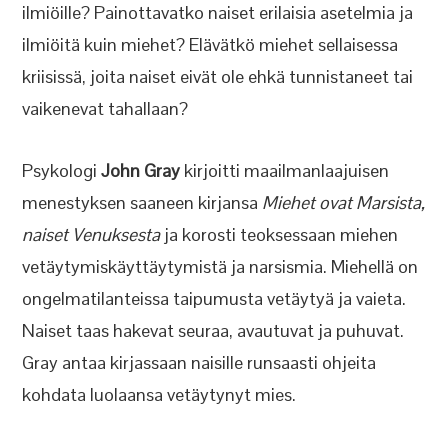
ilmiöille? Painottavatko naiset erilaisia asetelmia ja
ilmiöitä kuin miehet? Elävätkö miehet sellaisessa
kriisissä, joita naiset eivät ole ehkä tunnistaneet tai
vaikenevat tahallaan?
Psykologi
John Gray
kirjoitti maailmanlaajuisen
menestyksen saaneen kirjansa
Miehet ovat Marsista,
naiset Venuksesta
ja korosti teoksessaan miehen
vetäytymiskäyttäytymistä ja narsismia. Miehellä on
ongelmatilanteissa taipumusta vetäytyä ja vaieta.
Naiset taas hakevat seuraa, avautuvat ja puhuvat.
Gray antaa kirjassaan naisille runsaasti ohjeita
kohdata luolaansa vetäytynyt mies.