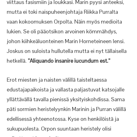
viittaus fasismiin ja loukkasi. Marin pyysi anteeksi,
mutta ei toki naispuheenjohtaja Riikka Purralta
vaan kokoomuksen Orpolta. Näin myös medioita
lukien. Se oli pääotsikon arvoinen kömmähdys,
johon kiihkeäluonteinen Marin Horneteineen lensi.
Joskus on suloista hullutella mutta ei nyt tällaisella
hetkellä.
”Aliquando insanire iucundum est.”
Erot miesten ja naisten välillä taisteltaessa
edustajapaikoista ja vallasta paljastuvat katsojalle
yllättävällä tavalla pienissä yksityiskohdissa. Sama
päti sormien heristelyynkin Marinin ja Purran välillä
edellisessä yhteenotossa. Kyse on henkilöistä ja
sukupuolesta. Orpon suuntaan heristely olisi