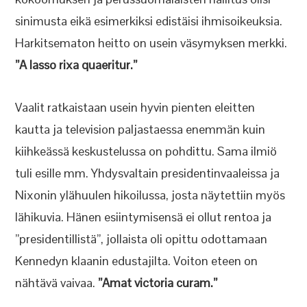
sinimusta eikä esimerkiksi edistäisi ihmisoikeuksia.
Harkitsematon heitto on usein väsymyksen merkki.
”A lasso rixa quaeritur.”
Vaalit ratkaistaan usein hyvin pienten eleitten
kautta ja television paljastaessa enemmän kuin
kiihkeässä keskustelussa on pohdittu. Sama ilmiö
tuli esille mm. Yhdysvaltain presidentinvaaleissa ja
Nixonin ylähuulen hikoilussa, josta näytettiin myös
lähikuvia. Hänen esiintymisensä ei ollut rentoa ja
”presidentillistä”, jollaista oli opittu odottamaan
Kennedyn klaanin edustajilta. Voiton eteen on
nähtävä vaivaa.
”Amat victoria curam.”