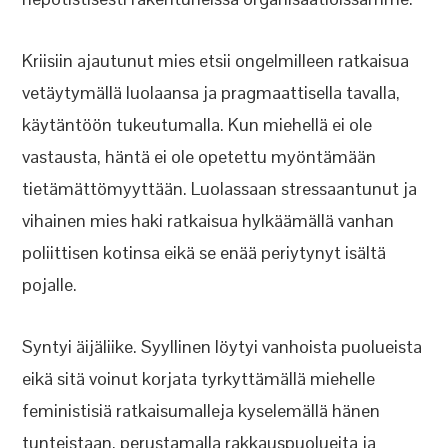
Kriisiin ajautunut mies etsii ongelmilleen ratkaisua
vetäytymällä luolaansa ja pragmaattisella tavalla,
käytäntöön tukeutumalla. Kun miehellä ei ole
vastausta, häntä ei ole opetettu myöntämään
tietämättömyyttään. Luolassaan stressaantunut ja
vihainen mies haki ratkaisua hylkäämällä vanhan
poliittisen kotinsa eikä se enää periytynyt isältä
pojalle.
Syntyi äijäliike. Syyllinen löytyi vanhoista puolueista
eikä sitä voinut korjata tyrkyttämällä miehelle
feministisiä ratkaisumalleja kyselemällä hänen
tunteistaan, perustamalla rakkauspuolueita ja