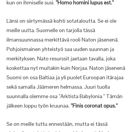
kun on ihmiselle susi.
”Homo homini lupus est.”
Länsi on siirtymässä kohti sotataloutta. Se ei ole
meille uutta. Suomelle on tarjolla tässä
ilmansuunnassa merkittävä rooli Naton jäsenenä.
Pohjoismainen yhteistyö saa uuden suunnan ja
merkityksen. Nato resurssit jaetaan tavalla, joka
koskettaa nyt muitakin kuin Norjaa. Naton jäsenenä
Suomi on osa Baltiaa ja yli puolet Euroopan itärajaa
sekä samalla Jäämeren helmassa. Juuri tuolla
suunnalla olemme osa ”Arktista Babylonia.” Tämän
jälkeen loppu työn kruunaa.
”Finis coronat opus.”
Se on meille tuttu ennestään, mutta ei tässä