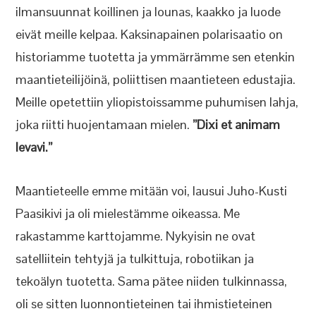
ilmansuunnat koillinen ja lounas, kaakko ja luode
eivät meille kelpaa. Kaksinapainen polarisaatio on
historiamme tuotetta ja ymmärrämme sen etenkin
maantieteilijöinä, poliittisen maantieteen edustajia.
Meille opetettiin yliopistoissamme puhumisen lahja,
joka riitti huojentamaan mielen.
”Dixi et animam
levavi.”
Maantieteelle emme mitään voi, lausui Juho-Kusti
Paasikivi ja oli mielestämme oikeassa. Me
rakastamme karttojamme. Nykyisin ne ovat
satelliitein tehtyjä ja tulkittuja, robotiikan ja
tekoälyn tuotetta. Sama pätee niiden tulkinnassa,
oli se sitten luonnontieteinen tai ihmistieteinen