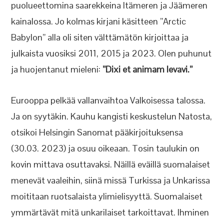
puolueettomina saarekkeina Itämeren ja Jäämeren
kainalossa. Jo kolmas kirjani käsitteen ”Arctic
Babylon” alla oli siten välttämätön kirjoittaa ja
julkaista vuosiksi 2011, 2015 ja 2023. Olen puhunut
ja huojentanut mieleni:
”Dixi et animam levavi.”
Eurooppa pelkää vallanvaihtoa Valkoisessa talossa.
Ja on syytäkin. Kauhu kangisti keskustelun Natosta,
otsikoi Helsingin Sanomat pääkirjoituksensa
(30.03. 2023) ja osuu oikeaan. Tosin taulukin on
kovin mittava osuttavaksi. Näillä eväillä suomalaiset
menevät vaaleihin, siinä missä Turkissa ja Unkarissa
moititaan ruotsalaista ylimielisyyttä. Suomalaiset
ymmärtävät mitä unkarilaiset tarkoittavat. Ihminen