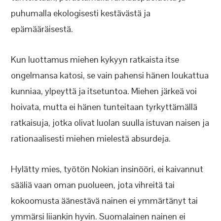
puhumalla ekologisesti kestävästä ja
epämääräisestä.
Kun luottamus miehen kykyyn ratkaista itse
ongelmansa katosi, se vain pahensi hänen loukattua
kunniaa, ylpeyttä ja itsetuntoa. Miehen järkeä voi
hoivata, mutta ei hänen tunteitaan tyrkyttämällä
ratkaisuja, jotka olivat luolan suulla istuvan naisen ja
rationaalisesti miehen mielestä absurdeja.
Hylätty mies, työtön Nokian insinööri, ei kaivannut
sääliä vaan oman puolueen, jota vihreitä tai
kokoomusta äänestävä nainen ei ymmärtänyt tai
ymmärsi liiankin hyvin. Suomalainen nainen ei