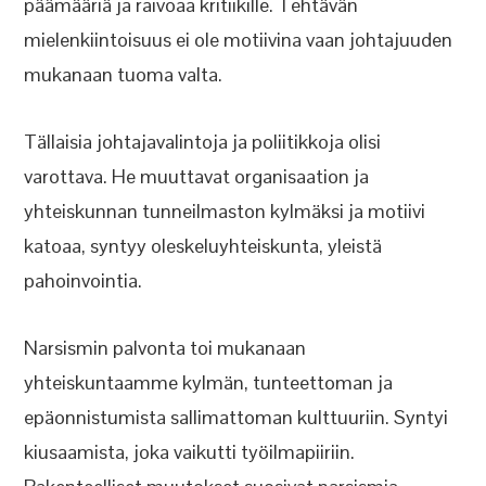
päämääriä ja raivoaa kritiikille. Tehtävän
mielenkiintoisuus ei ole motiivina vaan johtajuuden
mukanaan tuoma valta.
Tällaisia johtajavalintoja ja poliitikkoja olisi
varottava. He muuttavat organisaation ja
yhteiskunnan tunneilmaston kylmäksi ja motiivi
katoaa, syntyy oleskeluyhteiskunta, yleistä
pahoinvointia.
Narsismin palvonta toi mukanaan
yhteiskuntaamme kylmän, tunteettoman ja
epäonnistumista sallimattoman kulttuuriin. Syntyi
kiusaamista, joka vaikutti työilmapiiriin.