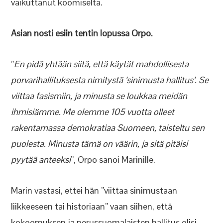
vaikuttanut koomiselta.
Asian nosti esiin tentin lopussa Orpo.
”
En pidä yhtään siitä, että käytät mahdollisesta
porvarihallituksesta nimitystä ’sinimusta hallitus’. Se
viittaa fasismiin, ja minusta se loukkaa meidän
ihmisiämme. Me olemme 105 vuotta olleet
rakentamassa demokratiaa Suomeen, taisteltu sen
puolesta. Minusta tämä on väärin, ja sitä pitäisi
pyytää anteeksi
”, Orpo sanoi Marinille.
Marin vastasi, ettei hän ”viittaa sinimustaan
liikkeeseen tai historiaan” vaan siihen, että
kokoomuksen ja perussuomalaisten hallitus olisi