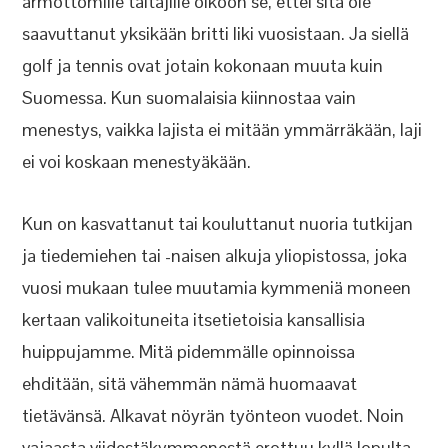
armottomille taitajille olkoon se, ettei sitä ole
saavuttanut yksikään britti liki vuosistaan. Ja siellä
golf ja tennis ovat jotain kokonaan muuta kuin
Suomessa. Kun suomalaisia kiinnostaa vain
menestys, vaikka lajista ei mitään ymmärräkään, laji
ei voi koskaan menestyäkään.
Kun on kasvattanut tai kouluttanut nuoria tutkijan
ja tiedemiehen tai -naisen alkuja yliopistossa, joka
vuosi mukaan tulee muutamia kymmeniä moneen
kertaan valikoituneita itsetietoisia kansallisia
huippujamme. Mitä pidemmälle opinnoissa
ehditään, sitä vähemmän nämä huomaavat
tietävänsä. Alkavat nöyrän työnteon vuodet. Noin
vajaasta viidestäkymmenestä erottuu kyllä lopulta