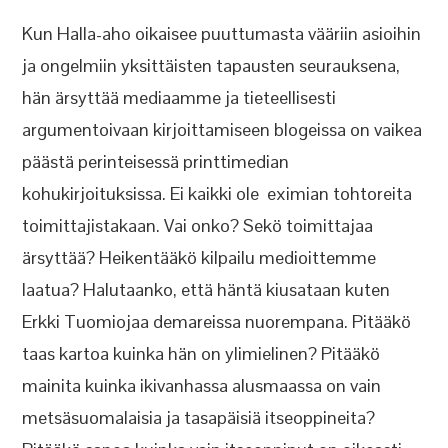
Kun Halla-aho oikaisee puuttumasta vääriin asioihin
ja ongelmiin yksittäisten tapausten seurauksena,
hän ärsyttää mediaamme ja tieteellisesti
argumentoivaan kirjoittamiseen blogeissa on vaikea
päästä perinteisessä printtimedian
kohukirjoituksissa. Ei kaikki ole eximian tohtoreita
toimittajistakaan. Vai onko? Sekö toimittajaa
ärsyttää? Heikentääkö kilpailu medioittemme
laatua? Halutaanko, että häntä kiusataan kuten
Erkki Tuomiojaa demareissa nuorempana. Pitääkö
taas kartoa kuinka hän on ylimielinen? Pitääkö
mainita kuinka ikivanhassa alusmaassa on vain
metsäsuomalaisia ja tasapäisiä itseoppineita?