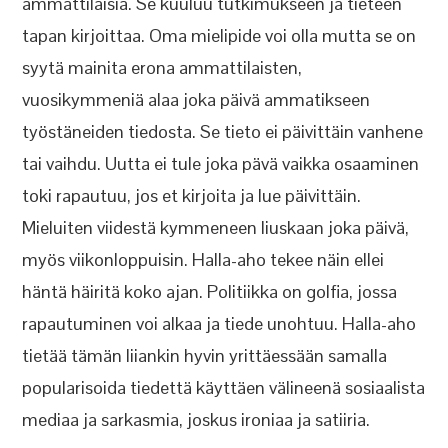
ammattilaisia. Se kuuluu tutkimukseen ja tieteen
tapan kirjoittaa. Oma mielipide voi olla mutta se on
syytä mainita erona ammattilaisten,
vuosikymmeniä alaa joka päivä ammatikseen
työstäneiden tiedosta. Se tieto ei päivittäin vanhene
tai vaihdu. Uutta ei tule joka pävä vaikka osaaminen
toki rapautuu, jos et kirjoita ja lue päivittäin.
Mieluiten viidestä kymmeneen liuskaan joka päivä,
myös viikonloppuisin. Halla-aho tekee näin ellei
häntä häiritä koko ajan. Politiikka on golfia, jossa
rapautuminen voi alkaa ja tiede unohtuu. Halla-aho
tietää tämän liiankin hyvin yrittäessään samalla
popularisoida tiedettä käyttäen välineenä sosiaalista
mediaa ja sarkasmia, joskus ironiaa ja satiiria.