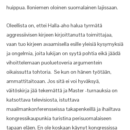
huippua. Iloniemen oloinen suomalainen lajissaan.
Oleellista on, ettei Halla-aho halua tyrmätä
aggressiivisen kirjeen kirjoittanutta toimittajaa,
vaan tuo kirjeen avaamisella esille yleisiä kysymyksiä
ja ongelmia, joita lukijan on syytä pohtia eikä jäädä
vihoittelemaan puoluetoveria argumentein
oikaissutta tohtoria. Se kun on hänen työtään,
ammattitaitoaan. Jos sitä ei voi hyväksyä,
väitöskirja jää tekemättä ja Master -turnauksia on
katsottava televisiosta, istuttava
maailmankonferensseissa takapenkeillä ja ihailtava
kongressikaupunkia turistina perisuomalaiseen
tapaan eläen. En ole koskaan käynyt kongressissa