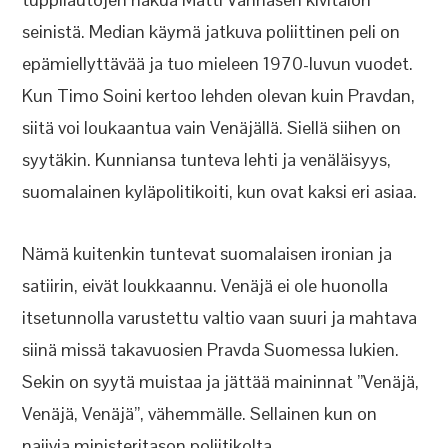
seinistä. Median käymä jatkuva poliittinen peli on
epämiellyttävää ja tuo mieleen 1970-luvun vuodet.
Kun Timo Soini kertoo lehden olevan kuin Pravdan,
siitä voi loukaantua vain Venäjällä. Siellä siihen on
syytäkin. Kunniansa tunteva lehti ja venäläisyys,
suomalainen kyläpolitikoiti, kun ovat kaksi eri asiaa.
Nämä kuitenkin tuntevat suomalaisen ironian ja
satiirin, eivät loukkaannu. Venäjä ei ole huonolla
itsetunnolla varustettu valtio vaan suuri ja mahtava
siinä missä takavuosien Pravda Suomessa lukien.
Sekin on syytä muistaa ja jättää maininnat ”Venäjä,
Venäjä, Venäjä”, vähemmälle. Sellainen kun on
naiivia ministeritason poliitikolta.