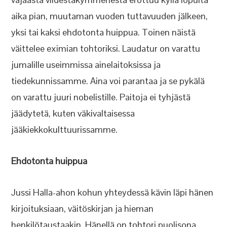
aika pian, muutaman vuoden tuttavuuden jälkeen,
yksi tai kaksi ehdotonta huippua. Toinen näistä
väittelee eximian tohtoriksi. Laudatur on varattu
jumalille useimmissa ainelaitoksissa ja
tiedekunnissamme. Aina voi parantaa ja se pykälä
on varattu juuri nobelistille. Paitoja ei tyhjästä
jäädytetä, kuten väkivaltaisessa
jääkiekkokulttuurissamme.
Ehdotonta huippua
Jussi Halla-ahon kohun yhteydessä kävin läpi hänen
kirjoituksiaan, väitöskirjan ja hieman
henkilötaustaakin. Hänellä on tohtori puolisona,