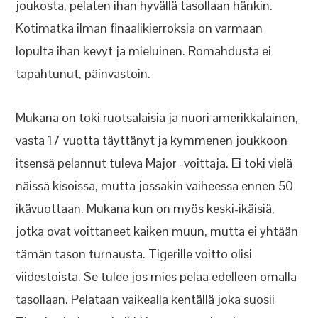
joukosta, pelaten ihan hyvällä tasollaan hänkin.
Kotimatka ilman finaalikierroksia on varmaan
lopulta ihan kevyt ja mieluinen. Romahdusta ei
tapahtunut, päinvastoin.
Mukana on toki ruotsalaisia ja nuori amerikkalainen,
vasta 17 vuotta täyttänyt ja kymmenen joukkoon
itsensä pelannut tuleva Major -voittaja. Ei toki vielä
näissä kisoissa, mutta jossakin vaiheessa ennen 50
ikävuottaan. Mukana kun on myös keski-ikäisiä,
jotka ovat voittaneet kaiken muun, mutta ei yhtään
tämän tason turnausta. Tigerille voitto olisi
viidestoista. Se tulee jos mies pelaa edelleen omalla
tasollaan. Pelataan vaikealla kentällä joka suosii