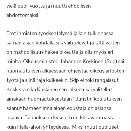
vielä puoli vuotta ja muutti ehdollisen
ehdottomaksi.
Erot ihmisten työskentelyssä ja lain tulkinnassa
saman asian kohdalla siis vaihtelevat ja tätä varten
on mahdollisuus hakea oikeutta ja olla myös eri
mieltä. Oikeusministeri Johannes Koskinen (Sdp) sai
huomautuksen alkaessaan ohjeistaa oikeuslaitosten
työtä ja siinä raja kulkeekin. Sdp ei toki rangaissut
Koskista eikä Koskinen sen jälkeen kai valitellut
ainakaan huomautuksestaan? Juristin koulutuksen
saanut hämeenlinnalainen edustaja on asiansa
osaava. Tapauksena kyse oli merkittävämmästä
kuin Halla-ahon yhteydessä. Miksi muut puolueet