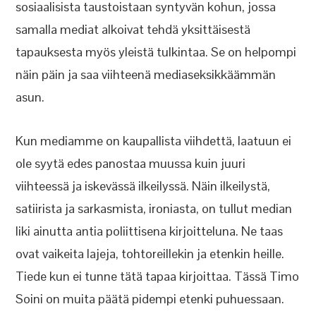
sosiaalisista taustoistaan syntyvän kohun, jossa
samalla mediat alkoivat tehdä yksittäisestä
tapauksesta myös yleistä tulkintaa. Se on helpompi
näin päin ja saa viihteenä mediaseksikkäämmän
asun.
Kun mediamme on kaupallista viihdettä, laatuun ei
ole syytä edes panostaa muussa kuin juuri
viihteessä ja iskevässä ilkeilyssä. Näin ilkeilystä,
satiirista ja sarkasmista, ironiasta, on tullut median
liki ainutta antia poliittisena kirjoitteluna. Ne taas
ovat vaikeita lajeja, tohtoreillekin ja etenkin heille.
Tiede kun ei tunne tätä tapaa kirjoittaa. Tässä Timo
Soini on muita päätä pidempi etenki puhuessaan.