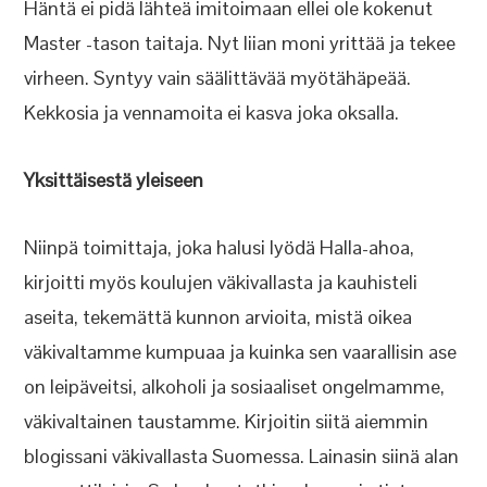
Häntä ei pidä lähteä imitoimaan ellei ole kokenut
Master -tason taitaja. Nyt liian moni yrittää ja tekee
virheen. Syntyy vain säälittävää myötähäpeää.
Kekkosia ja vennamoita ei kasva joka oksalla.
Yksittäisestä yleiseen
Niinpä toimittaja, joka halusi lyödä Halla-ahoa,
kirjoitti myös koulujen väkivallasta ja kauhisteli
aseita, tekemättä kunnon arvioita, mistä oikea
väkivaltamme kumpuaa ja kuinka sen vaarallisin ase
on leipäveitsi, alkoholi ja sosiaaliset ongelmamme,
väkivaltainen taustamme. Kirjoitin siitä aiemmin
blogissani väkivallasta Suomessa. Lainasin siinä alan