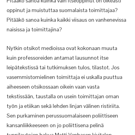
Pitääkö sanoa kuinka vain itseoppinut on oikeasti
oppinut ja muistuttaa suomalaista toimittajaa?
Pitääkö sanoa kuinka kaikki viisaus on vanhenevissa
naisissa ja toimittajina?
Nytkin otsikot medioissa ovat kokonaan muuta
kuin professoreiden antamat lausunnot itse
leipätekstissä tai tutkimuksen tulos, tilastot. Jos
vasemmistomielinen toimittaja ei uskalla puuttua
aiheeseen otsikossaan oikein vaan vasta
tekstissään, taustalla on usein toimittajan oman
työn ja etiikan sekä lehden linjan välinen ristiriita.
Sen purkaminen perussuomalaiseen poliittiseen
kansanliikkeeseen on jo poliittisena pelinä
tuppilautojen hakua Matti Vanhasen kivitalon