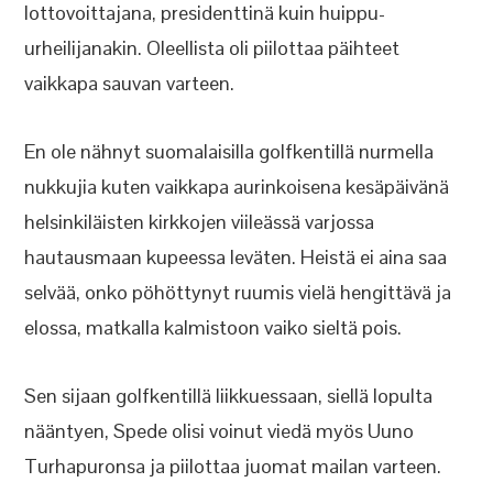
lottovoittajana, presidenttinä kuin huippu-
urheilijanakin. Oleellista oli piilottaa päihteet
vaikkapa sauvan varteen.
En ole nähnyt suomalaisilla golfkentillä nurmella
nukkujia kuten vaikkapa aurinkoisena kesäpäivänä
helsinkiläisten kirkkojen viileässä varjossa
hautausmaan kupeessa leväten. Heistä ei aina saa
selvää, onko pöhöttynyt ruumis vielä hengittävä ja
elossa, matkalla kalmistoon vaiko sieltä pois.
Sen sijaan golfkentillä liikkuessaan, siellä lopulta
nääntyen, Spede olisi voinut viedä myös Uuno
Turhapuronsa ja piilottaa juomat mailan varteen.