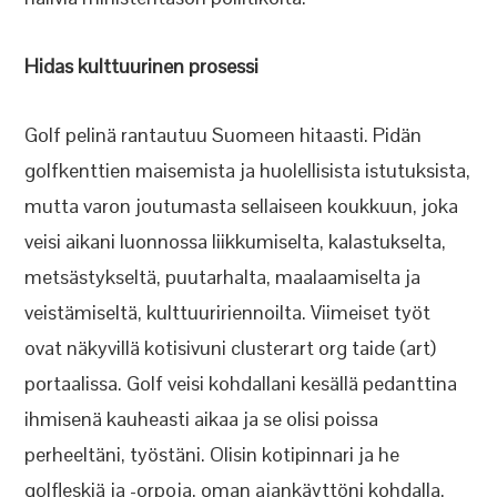
Hidas kulttuurinen prosessi
Golf pelinä rantautuu Suomeen hitaasti. Pidän
golfkenttien maisemista ja huolellisista istutuksista,
mutta varon joutumasta sellaiseen koukkuun, joka
veisi aikani luonnossa liikkumiselta, kalastukselta,
metsästykseltä, puutarhalta, maalaamiselta ja
veistämiseltä, kulttuuririennoilta. Viimeiset työt
ovat näkyvillä kotisivuni clusterart org taide (art)
portaalissa. Golf veisi kohdallani kesällä pedanttina
ihmisenä kauheasti aikaa ja se olisi poissa
perheeltäni, työstäni. Olisin kotipinnari ja he
golfleskiä ja -orpoja, oman ajankäyttöni kohdalla.