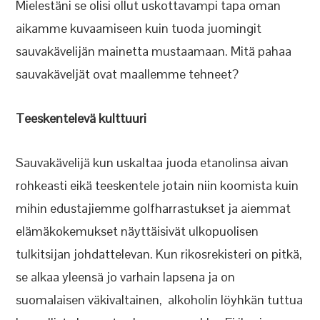
Mielestäni se olisi ollut uskottavampi tapa oman
aikamme kuvaamiseen kuin tuoda juomingit
sauvakävelijän mainetta mustaamaan. Mitä pahaa
sauvakäveljät ovat maallemme tehneet?
Teeskentelevä kulttuuri
Sauvakävelijä kun uskaltaa juoda etanolinsa aivan
rohkeasti eikä teeskentele jotain niin koomista kuin
mihin edustajiemme golfharrastukset ja aiemmat
elämäkokemukset näyttäisivät ulkopuolisen
tulkitsijan johdattelevan. Kun rikosrekisteri on pitkä,
se alkaa yleensä jo varhain lapsena ja on
suomalaisen väkivaltainen, alkoholin löyhkän tuttua