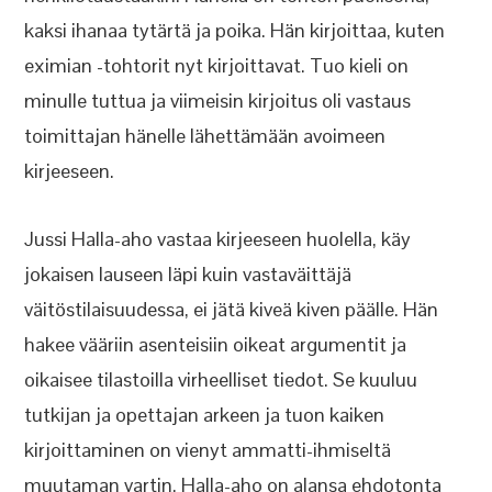
kaksi ihanaa tytärtä ja poika. Hän kirjoittaa, kuten
eximian -tohtorit nyt kirjoittavat. Tuo kieli on
minulle tuttua ja viimeisin kirjoitus oli vastaus
toimittajan hänelle lähettämään avoimeen
kirjeeseen.
Jussi Halla-aho vastaa kirjeeseen huolella, käy
jokaisen lauseen läpi kuin vastaväittäjä
väitöstilaisuudessa, ei jätä kiveä kiven päälle. Hän
hakee vääriin asenteisiin oikeat argumentit ja
oikaisee tilastoilla virheelliset tiedot. Se kuuluu
tutkijan ja opettajan arkeen ja tuon kaiken
kirjoittaminen on vienyt ammatti-ihmiseltä
muutaman vartin. Halla-aho on alansa ehdotonta