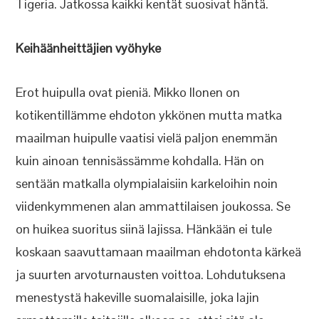
Tigeria. Jatkossa kaikki kentät suosivat häntä.
Keihäänheittäjien vyöhyke
Erot huipulla ovat pieniä. Mikko Ilonen on
kotikentillämme ehdoton ykkönen mutta matka
maailman huipulle vaatisi vielä paljon enemmän
kuin ainoan tennisässämme kohdalla. Hän on
sentään matkalla olympialaisiin karkeloihin noin
viidenkymmenen alan ammattilaisen joukossa. Se
on huikea suoritus siinä lajissa. Hänkään ei tule
koskaan saavuttamaan maailman ehdotonta kärkeä
ja suurten arvoturnausten voittoa. Lohdutuksena
menestystä hakeville suomalaisille, joka lajin