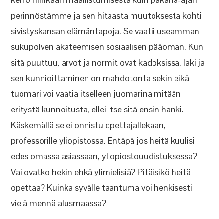
perinnöstämme ja sen hitaasta muutoksesta kohti
sivistyskansan elämäntapoja. Se vaatii useamman
sukupolven akateemisen sosiaalisen pääoman. Kun
sitä puuttuu, arvot ja normit ovat kadoksissa, laki ja
sen kunnioittaminen on mahdotonta sekin eikä
tuomari voi vaatia itselleen juomarina mitään
eritystä kunnoitusta, ellei itse sitä ensin hanki.
Käskemällä se ei onnistu opettajallekaan,
professorille yliopistossa. Entäpä jos heitä kuulisi
edes omassa asiassaan, yliopiostouudistuksessa?
Vai ovatko hekin ehkä ylimielisiä? Pitäisikö heitä
opettaa? Kuinka syvälle taantuma voi henkisesti
vielä mennä alusmaassa?