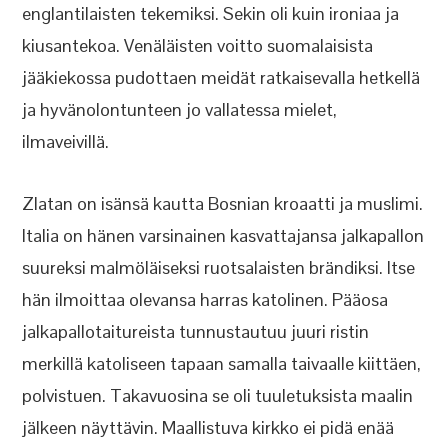
englantilaisten tekemiksi. Sekin oli kuin ironiaa ja
kiusantekoa. Venäläisten voitto suomalaisista
jääkiekossa pudottaen meidät ratkaisevalla hetkellä
ja hyvänolontunteen jo vallatessa mielet,
ilmaveivillä.
Zlatan on isänsä kautta Bosnian kroaatti ja muslimi.
Italia on hänen varsinainen kasvattajansa jalkapallon
suureksi malmöläiseksi ruotsalaisten brändiksi. Itse
hän ilmoittaa olevansa harras katolinen. Pääosa
jalkapallotaitureista tunnustautuu juuri ristin
merkillä katoliseen tapaan samalla taivaalle kiittäen,
polvistuen. Takavuosina se oli tuuletuksista maalin
jälkeen näyttävin. Maallistuva kirkko ei pidä enää