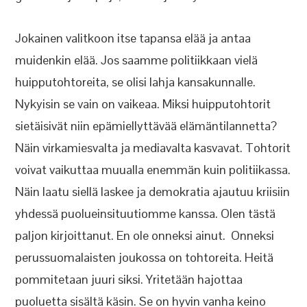
Jokainen valitkoon itse tapansa elää ja antaa
muidenkin elää. Jos saamme politiikkaan vielä
huipputohtoreita, se olisi lahja kansakunnalle.
Nykyisin se vain on vaikeaa. Miksi huipputohtorit
sietäisivät niin epämiellyttävää elämäntilannetta?
Näin virkamiesvalta ja mediavalta kasvavat. Tohtorit
voivat vaikuttaa muualla enemmän kuin politiikassa.
Näin laatu siellä laskee ja demokratia ajautuu kriisiin
yhdessä puolueinsituutiomme kanssa. Olen tästä
paljon kirjoittanut. En ole onneksi ainut. Onneksi
perussuomalaisten joukossa on tohtoreita. Heitä
pommitetaan juuri siksi. Yritetään hajottaa
puoluetta sisältä käsin. Se on hyvin vanha keino