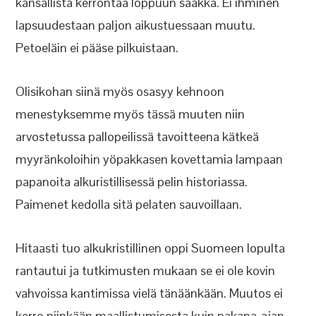
kansallista kerrontaa loppuun saakka. Ei ihminen
lapsuudestaan paljon aikustuessaan muutu.
Petoeläin ei pääse pilkuistaan.
Olisikohan siinä myös osasyy kehnoon
menestyksemme myös tässä muuten niin
arvostetussa pallopeilissä tavoitteena kätkeä
myyränkoloihin yöpakkasen kovettamia lampaan
papanoita alkuristillisessä pelin historiassa.
Paimenet kedolla sitä pelaten sauvoillaan.
Hitaasti tuo alkukristillinen oppi Suomeen lopulta
rantautui ja tutkimusten mukaan se ei ole kovin
vahvoissa kantimissa vielä tänäänkään. Muutos ei
kerro niinkään maallistumisesta kuin pakana-ajan