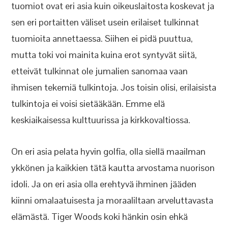
tuomiot ovat eri asia kuin oikeuslaitosta koskevat ja
sen eri portaitten väliset usein erilaiset tulkinnat
tuomioita annettaessa. Siihen ei pidä puuttua,
mutta toki voi mainita kuina erot syntyvät siitä,
etteivät tulkinnat ole jumalien sanomaa vaan
ihmisen tekemiä tulkintoja. Jos toisin olisi, erilaisista
tulkintoja ei voisi sietääkään. Emme elä
keskiaikaisessa kulttuurissa ja kirkkovaltiossa.
On eri asia pelata hyvin golfia, olla siellä maailman
ykkönen ja kaikkien tätä kautta arvostama nuorison
idoli. Ja on eri asia olla erehtyvä ihminen jääden
kiinni omalaatuisesta ja moraaliltaan arveluttavasta
elämästä. Tiger Woods koki hänkin osin ehkä