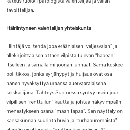
kateus ruokkii patologista valehtelijaa ja vallan
tavoittelijaa.
Häiriintyneen valehtelijan yhteiskunta
Hiihtäjä voi tehdä jopa eräänlaisen “veljesvalan” ja
allekirjoittaa sen ottaen vilpistä tulevan “häpeän”
itselleen ja samalla miljoonan lunnaat. Sama koskee
poliitikkoa, jonka syrjähypyt ja huijaus ovat osa
hänen hyväksyttyä uraansa auervaaralaisena
seikkailijana. Tähteys Suomessa syntyy usein juuri
vilpillisen “renttuilun” kautta ja johtaa näkyvimpään
menestykseen osana “maan tapaa”. Sen näyttely on
kansakunnan suurinta huvia ja “turhapuromaista”
elämän oivaltamista “mattinykäysmäisessä”