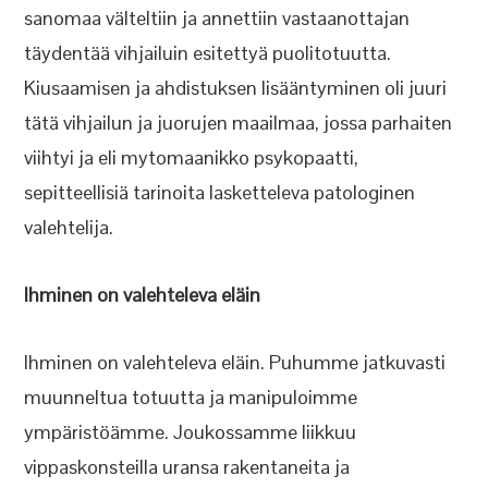
sanomaa välteltiin ja annettiin vastaanottajan
täydentää vihjailuin esitettyä puolitotuutta.
Kiusaamisen ja ahdistuksen lisääntyminen oli juuri
tätä vihjailun ja juorujen maailmaa, jossa parhaiten
viihtyi ja eli mytomaanikko psykopaatti,
sepitteellisiä tarinoita lasketteleva patologinen
valehtelija.
Ihminen on valehteleva eläin
Ihminen on valehteleva eläin. Puhumme jatkuvasti
muunneltua totuutta ja manipuloimme
ympäristöämme. Joukossamme liikkuu
vippaskonsteilla uransa rakentaneita ja