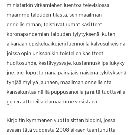
ministeriön virkamiehen luentoa televisiossa
maamme talouden tilasta, sen maailman
onnellisimman, toistuvat rumat käsitteet
koronapandemian talouden tylytyksenä, kuten
aikanaan opiskeluaikojeni luennoilla kalvosulkeisina,
joissa opin unissanikin toistellen käsitteet
huoltosuhde, kestävyysvaje, kustannuskilpailukyky
jne. jne. loputtomana painajaismaisena tykityksenä
tyhjää myllyä jauhaen, maailman onnellisinta
kansakuntaa näillä puppusanoilla ja niitä tuottavilla
generaattoreilla elämäämme virkistäen.
Kirjoitin kymmenen vuotta sitten blogini, jossa
avasin tätä vuodesta 2008 alkaen taantunutta