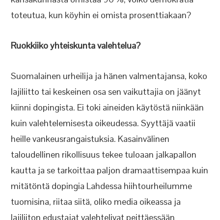
toteutua, kun köyhin ei omista prosenttiakaan?
Ruokkiiko yhteiskunta valehtelua?
Suomalainen urheilija ja hänen valmentajansa, koko
lajiliitto tai keskeinen osa sen vaikuttajia on jäänyt
kiinni dopingista. Ei toki aineiden käytöstä niinkään
kuin valehtelemisesta oikeudessa. Syyttäjä vaatii
heille vankeusrangaistuksia. Kasainvälinen
taloudellinen rikollisuus tekee tuloaan jalkapallon
kautta ja se tarkoittaa paljon dramaattisempaa kuin
mitätöntä dopingia Lahdessa hiihtourheilumme
tuomisina, riitaa siitä, oliko media oikeassa ja
lajiliiton edustajat valehtelivat peittäessään