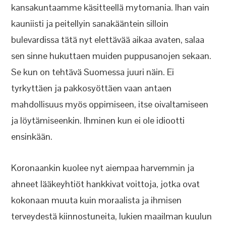
kansakuntaamme käsitteellä mytomania. Ihan vain
kauniisti ja peitellyin sanakääntein silloin
bulevardissa tätä nyt elettävää aikaa avaten, salaa
sen sinne hukuttaen muiden puppusanojen sekaan.
Se kun on tehtävä Suomessa juuri näin. Ei
tyrkyttäen ja pakkosyöttäen vaan antaen
mahdollisuus myös oppimiseen, itse oivaltamiseen
ja löytämiseenkin. Ihminen kun ei ole idiootti
ensinkään.
Koronaankin kuolee nyt aiempaa harvemmin ja
ahneet lääkeyhtiöt hankkivat voittoja, jotka ovat
kokonaan muuta kuin moraalista ja ihmisen
terveydestä kiinnostuneita, lukien maailman kuulun