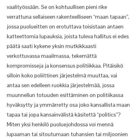
vaalityössään. Se on kohtuullisen pieni rike
verrattuna sellaiseen rakenteelliseen “maan tapaan”,
jossa puolueitten on erotuttava toisistaan antaen
katteettomia lupauksia, joista tuleva hallitus ei edes
päätä saati kykene yksin mutkikkaasti
verkottuvassa maailmassa, tekemättä
kompromisseja ja konsensus politiikkaa. Pitäisikö
silloin koko poliittinen järjestelmä muuttaa, vai
antaa sen edelleen ruokkia järjestelmää, jossa
muunnellun totuuden esittäminen on politiikassa
hyväksytty ja ymmärretty osa joko kansallista maan
tapaa tai jopa kansainvälistä käsitettä “politics”?
Miten yksi henkilö puoluejohdossa voi mennä
lupaaman tai sitoutumaan tuhansien tai miljoonien