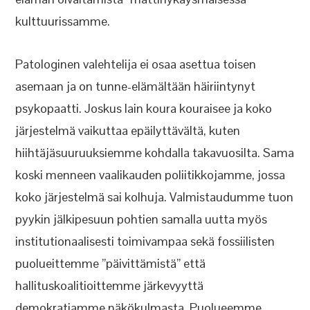
kulttuurissamme.
Patologinen valehtelija ei osaa asettua toisen
asemaan ja on tunne-elämältään häiriintynyt
psykopaatti. Joskus lain koura kouraisee ja koko
järjestelmä vaikuttaa epäilyttävältä, kuten
hiihtäjäsuuruuksiemme kohdalla takavuosilta. Sama
koski menneen vaalikauden poliitikkojamme, jossa
koko järjestelmä sai kolhuja. Valmistaudumme tuon
pyykin jälkipesuun pohtien samalla uutta myös
institutionaalisesti toimivampaa sekä fossiilisten
puolueittemme ”päivittämistä” että
hallituskoalitioittemme järkevyyttä
demokratiamme näkökulmasta. Puolueemme