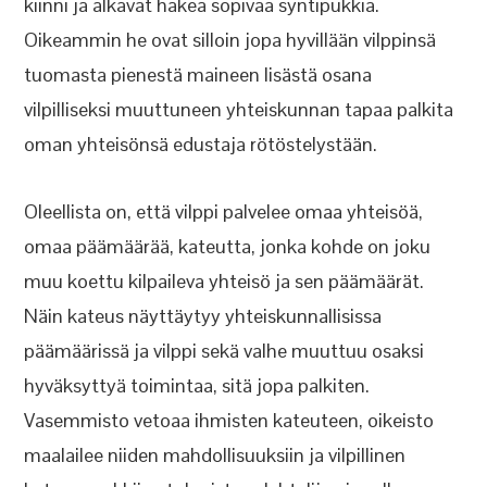
kiinni ja alkavat hakea sopivaa syntipukkia.
Oikeammin he ovat silloin jopa hyvillään vilppinsä
tuomasta pienestä maineen lisästä osana
vilpilliseksi muuttuneen yhteiskunnan tapaa palkita
oman yhteisönsä edustaja rötöstelystään.
Oleellista on, että vilppi palvelee omaa yhteisöä,
omaa päämäärää, kateutta, jonka kohde on joku
muu koettu kilpaileva yhteisö ja sen päämäärät.
Näin kateus näyttäytyy yhteiskunnallisissa
päämäärissä ja vilppi sekä valhe muuttuu osaksi
hyväksyttyä toimintaa, sitä jopa palkiten.
Vasemmisto vetoaa ihmisten kateuteen, oikeisto
maalailee niiden mahdollisuuksiin ja vilpillinen