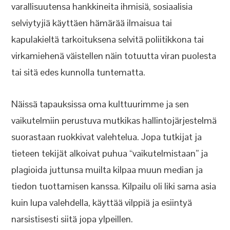
varallisuutensa hankkineita ihmisiä, sosiaalisia
selviytyjiä käyttäen hämärää ilmaisua tai
kapulakieltä tarkoituksena selvitä poliitikkona tai
virkamiehenä väistellen näin totuutta viran puolesta
tai sitä edes kunnolla tuntematta.
Näissä tapauksissa oma kulttuurimme ja sen
vaikutelmiin perustuva mutkikas hallintojärjestelmä
suorastaan ruokkivat valehtelua. Jopa tutkijat ja
tieteen tekijät alkoivat puhua “vaikutelmistaan” ja
plagioida juttunsa muilta kilpaa muun median ja
tiedon tuottamisen kanssa. Kilpailu oli liki sama asia
kuin lupa valehdella, käyttää vilppiä ja esiintyä
narsistisesti siitä jopa ylpeillen.