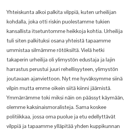
Yhteiskunta alkoi palkita vilppiä, kuten urheilijan
kohdalla, joka otti riskin puolestamme tukien
kansallista itsetuntomme heikkoja kohtia. Urheilija
tuli siten palkituksi osana yhteistä tapaamme
ummistaa silmämme rötöksiltä. Vielä hetki
takaperin urheilija oli ylimystön edustaja ja lajin
harrastus perustui juuri rehellisyyteen, ylimystön
joutavaan ajanviettoon. Nyt me hyväksymme siinä
vilpin mutta emme oikein siitä kiinni jäämistä.
Ymmärrämme toki miksi näin on päässyt käymään,
olemme kaksinaismoralisteja. Sama koskee
politiikkaa, jossa oma puolue ja etu edellyttävät
vilppiä ja tapaamme ylläpitää yhden kuppikunnan