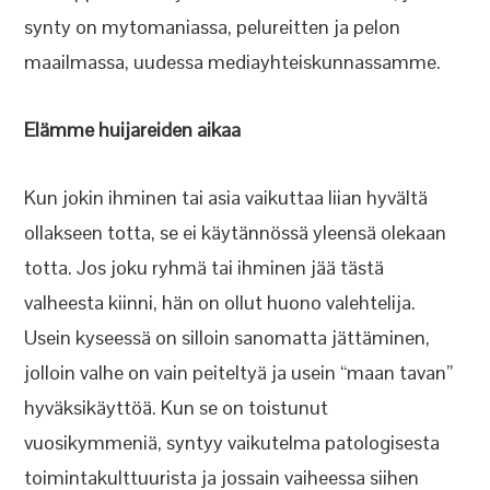
synty on mytomaniassa, pelureitten ja pelon
maailmassa, uudessa mediayhteiskunnassamme.
Elämme huijareiden aikaa
Kun jokin ihminen tai asia vaikuttaa liian hyvältä
ollakseen totta, se ei käytännössä yleensä olekaan
totta. Jos joku ryhmä tai ihminen jää tästä
valheesta kiinni, hän on ollut huono valehtelija.
Usein kyseessä on silloin sanomatta jättäminen,
jolloin valhe on vain peiteltyä ja usein “maan tavan”
hyväksikäyttöä. Kun se on toistunut
vuosikymmeniä, syntyy vaikutelma patologisesta
toimintakulttuurista ja jossain vaiheessa siihen