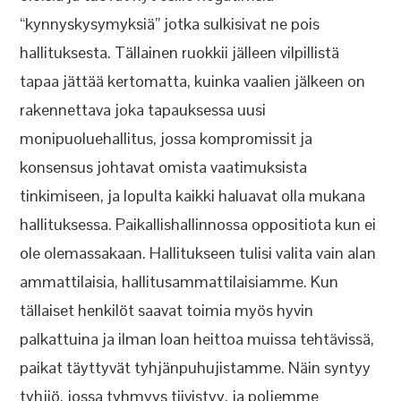
“kynnyskysymyksiä” jotka sulkisivat ne pois
hallituksesta. Tällainen ruokkii jälleen vilpillistä
tapaa jättää kertomatta, kuinka vaalien jälkeen on
rakennettava joka tapauksessa uusi
monipuoluehallitus, jossa kompromissit ja
konsensus johtavat omista vaatimuksista
tinkimiseen, ja lopulta kaikki haluavat olla mukana
hallituksessa. Paikallishallinnossa oppositiota kun ei
ole olemassakaan. Hallitukseen tulisi valita vain alan
ammattilaisia, hallitusammattilaisiamme. Kun
tällaiset henkilöt saavat toimia myös hyvin
palkattuina ja ilman loan heittoa muissa tehtävissä,
paikat täyttyvät tyhjänpuhujistamme. Näin syntyy
tyhjiö, jossa tyhmyys tiivistyy, ja poljemme