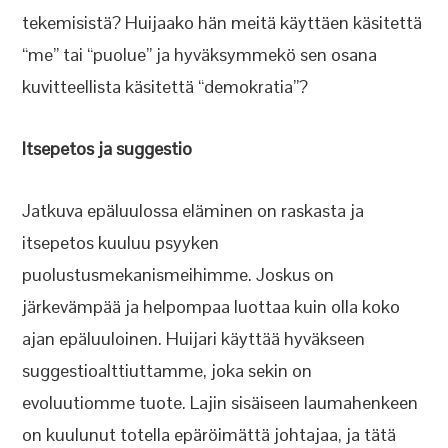
tekemisistä? Huijaako hän meitä käyttäen käsitettä
“me” tai “puolue” ja hyväksymmekö sen osana
kuvitteellista käsitettä “demokratia”?
Itsepetos ja suggestio
Jatkuva epäluulossa eläminen on raskasta ja
itsepetos kuuluu psyyken
puolustusmekanismeihimme. Joskus on
järkevämpää ja helpompaa luottaa kuin olla koko
ajan epäluuloinen. Huijari käyttää hyväkseen
suggestioalttiuttamme, joka sekin on
evoluutiomme tuote. Lajin sisäiseen laumahenkeen
on kuulunut totella epäröimättä johtajaa, ja tätä