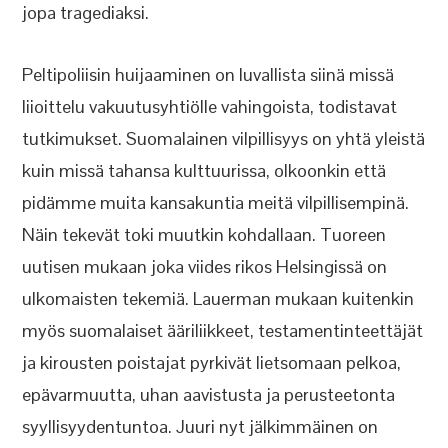
jopa tragediaksi.
Peltipoliisin huijaaminen on luvallista siinä missä
liioittelu vakuutusyhtiölle vahingoista, todistavat
tutkimukset. Suomalainen vilpillisyys on yhtä yleistä
kuin missä tahansa kulttuurissa, olkoonkin että
pidämme muita kansakuntia meitä vilpillisempinä.
Näin tekevät toki muutkin kohdallaan. Tuoreen
uutisen mukaan joka viides rikos Helsingissä on
ulkomaisten tekemiä. Lauerman mukaan kuitenkin
myös suomalaiset ääriliikkeet, testamentinteettäjät
ja kirousten poistajat pyrkivät lietsomaan pelkoa,
epävarmuutta, uhan aavistusta ja perusteetonta
syyllisyydentuntoa. Juuri nyt jälkimmäinen on