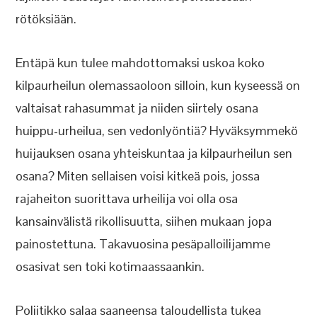
rötöksiään.
Entäpä kun tulee mahdottomaksi uskoa koko
kilpaurheilun olemassaoloon silloin, kun kyseessä on
valtaisat rahasummat ja niiden siirtely osana
huippu-urheilua, sen vedonlyöntiä? Hyväksymmekö
huijauksen osana yhteiskuntaa ja kilpaurheilun sen
osana? Miten sellaisen voisi kitkeä pois, jossa
rajaheiton suorittava urheilija voi olla osa
kansainvälistä rikollisuutta, siihen mukaan jopa
painostettuna. Takavuosina pesäpalloilijamme
osasivat sen toki kotimaassaankin.
Poliitikko salaa saaneensa taloudellista tukea