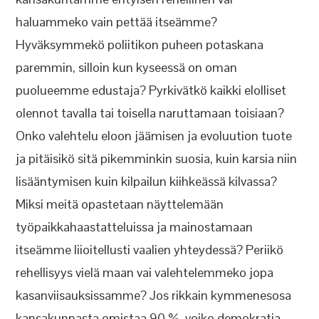
haluammeko vain pettää itseämme?
Hyväksymmekö poliitikon puheen potaskana
paremmin, silloin kun kyseessä on oman
puolueemme edustaja? Pyrkivätkö kaikki elolliset
olennot tavalla tai toisella naruttamaan toisiaan?
Onko valehtelu eloon jäämisen ja evoluution tuote
ja pitäisikö sitä pikemminkin suosia, kuin karsia niin
lisääntymisen kuin kilpailun kiihkeässä kilvassa?
Miksi meitä opastetaan näyttelemään
työpaikkahaastatteluissa ja mainostamaan
itseämme liioitellusti vaalien yhteydessä? Periikö
rehellisyys vielä maan vai valehtelemmeko jopa
kasanviisauksissamme? Jos rikkain kymmenesosa
kansakunnasta omistaa 90 %, voiko demokratia