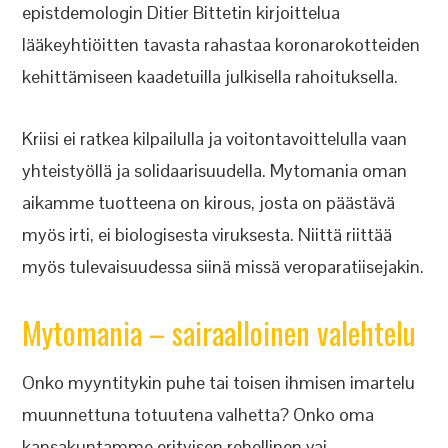
epistdemologin Ditier Bittetin kirjoittelua
lääkeyhtiöitten tavasta rahastaa koronarokotteiden
kehittämiseen kaadetuilla julkisella rahoituksella.
Kriisi ei ratkea kilpailulla ja voitontavoittelulla vaan
yhteistyöllä ja solidaarisuudella. Mytomania oman
aikamme tuotteena on kirous, josta on päästävä
myös irti, ei biologisesta viruksesta. Niittä riittää
myös tulevaisuudessa siinä missä veroparatiisejakin.
Mytomania – sairaalloinen valehtelu
Onko myyntitykin puhe tai toisen ihmisen imartelu
muunnettuna totuutena valhetta? Onko oma
kansakuntamme erityisen rehellinen vai