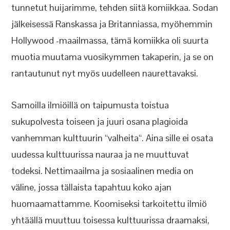
tunnetut huijarimme, tehden siitä komiikkaa. Sodan
jälkeisessä Ranskassa ja Britanniassa, myöhemmin
Hollywood -maailmassa, tämä komiikka oli suurta
muotia muutama vuosikymmen takaperin, ja se on
rantautunut nyt myös uudelleen naurettavaksi.
Samoilla ilmiöillä on taipumusta toistua
sukupolvesta toiseen ja juuri osana plagioida
vanhemman kulttuurin “valheita“. Aina sille ei osata
uudessa kulttuurissa nauraa ja ne muuttuvat
todeksi. Nettimaailma ja sosiaalinen media on
väline, jossa tällaista tapahtuu koko ajan
huomaamattamme. Koomiseksi tarkoitettu ilmiö
yhtäällä muuttuu toisessa kulttuurissa draamaksi,