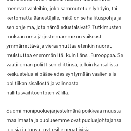
menevät vaaleihin, joko sammutetuin lyhdyin, tai
kertomatta äänestäjille, mikä on se hallituspohja ja
sen ohjelma, jota nämä edustaisivat? Tutkimusten
mukaan oma järjestelmämme on vaikeasti
ymmärrettävä ja vieraannuttaa etenkin nuoret,
muistuttaa enemmän Itä- kuin Länsi-Eurooppaa. Se
vaatii oman poliittisen eliittinsä, jolloin kansallista
keskustelua ei pääse edes syntymään vaalien alla
politiikan sisällöstä ja valinnasta
hallitusvaihtoehtojen välillä.
Suomi monipuoluejärjestelmänä poikkeaa muusta
maailmasta ja puolueemme ovat puoluejohtajansa
oloisia ja tuovat nyt esille negatiivisia