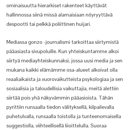
ominaisuutta hierarkiset rakenteet käyttävät
hallinnossa siinä missä alamaisiaan nöyryyttävä
despootti tai pelkkä poliittinen huijari.
Mediassa gonzo -journalismi tarkoittaa siirtymistä
pääasiasta sivupoluille. Kun yhteiskuntamme alkoi
siirtyä mediayhteiskunnaksi, jossa uusi media ja sen
mukana kaikki elämämme osa-alueet alkoivat olla
reaaliaikaista ja vuorovaikutteista psykologiaa ja sen
sosiaalisia ja taloudellisia vaikuttajia, meitä alettiin
siirtää pois yhä näkyvämmin pääasioista. Tähän
pyrittiin runsaalla tiedon välityksellä, kilpailevalla
puhetulvalla, runsaalla toistolla ja tunteenomaisella
suggestiolla, viihteellisellä liioittelulla. Suoraa