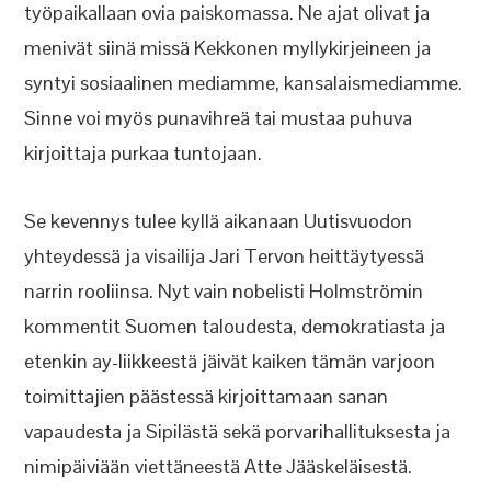
työpaikallaan ovia paiskomassa. Ne ajat olivat ja
menivät siinä missä Kekkonen myllykirjeineen ja
syntyi sosiaalinen mediamme, kansalaismediamme.
Sinne voi myös punavihreä tai mustaa puhuva
kirjoittaja purkaa tuntojaan.
Se kevennys tulee kyllä aikanaan Uutisvuodon
yhteydessä ja visailija Jari Tervon heittäytyessä
narrin rooliinsa. Nyt vain nobelisti Holmströmin
kommentit Suomen taloudesta, demokratiasta ja
etenkin ay-liikkeestä jäivät kaiken tämän varjoon
toimittajien päästessä kirjoittamaan sanan
vapaudesta ja Sipilästä sekä porvarihallituksesta ja
nimipäiviään viettäneestä Atte Jääskeläisestä.