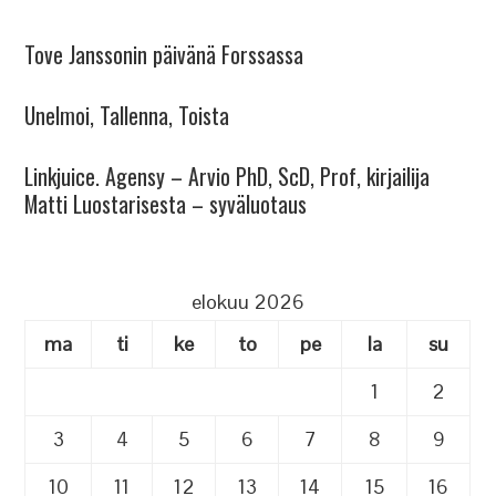
Tove Janssonin päivänä Forssassa
Unelmoi, Tallenna, Toista
Linkjuice. Agensy – Arvio PhD, ScD, Prof, kirjailija
Matti Luostarisesta – syväluotaus
elokuu 2026
ma
ti
ke
to
pe
la
su
1
2
3
4
5
6
7
8
9
10
11
12
13
14
15
16