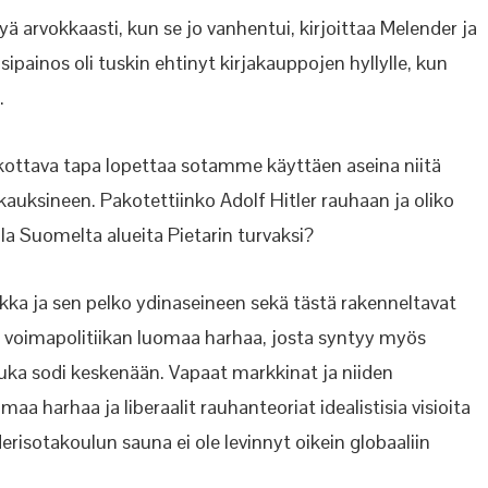
yä arvokkaasti, kun se jo vanhentui, kirjoittaa Melender ja
sipainos oli tuskin ehtinyt kirjakauppojen hyllylle, kun
.
kottava tapa lopettaa sotamme käyttäen aseina niitä
skauksineen. Pakotettiinko Adolf Hitler rauhaan ja oliko
 Suomelta alueita Pietarin turvaksi?
ka ja sen pelko ydinaseineen sekä tästä rakenneltavat
n voimapolitiikan luomaa harhaa, josta syntyy myös
muka sodi keskenään. Vapaat markkinat ja niiden
a harhaa ja liberaalit rauhanteoriat idealistisia visioita
otakoulun sauna ei ole levinnyt oikein globaaliin