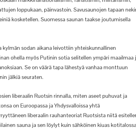
attujen loppukaan, päinvastoin. Savusaunojen tapaan neki
siseiniä kosketellen. Suomessa saunan taakse joutumisella
sta kylmän sodan aikana leivottiin yhteiskunnallinen
nan ohella myös Putinin sotia selitellen ympäri maailmaa 
panoksiaan. Se on väärä tapa lähestyä vanhaa monttuun
in jälkiä seuraten.
n liberaalin Ruotsin rinnalla, miten aseet puhuvat ja
tonsa on Euroopassa ja Yhdysvalloissa yhtä
yttäneen liberaalin rauhanteoriat Ruotsista niitä esitelle
ilainen sauna ja sen löylyt kuin sähköinen kiuas kotitalossa