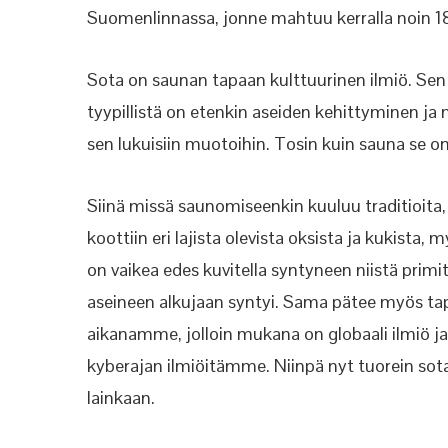
Suomenlinnassa, jonne mahtuu kerralla noin 
Sota on saunan tapaan kulttuurinen ilmiö. Sen p
tyypillistä on etenkin aseiden kehittyminen ja
sen lukuisiin muotoihin. Tosin kuin sauna se o
Siinä missä saunomiseenkin kuuluu traditioita, j
koottiin eri lajista olevista oksista ja kukista,
on vaikea edes kuvitella syntyneen niistä primi
aseineen alkujaan syntyi. Sama pätee myös t
aikanamme, jolloin mukana on globaali ilmiö ja 
kyberajan ilmiöitämme. Niinpä nyt tuorein sot
lainkaan.