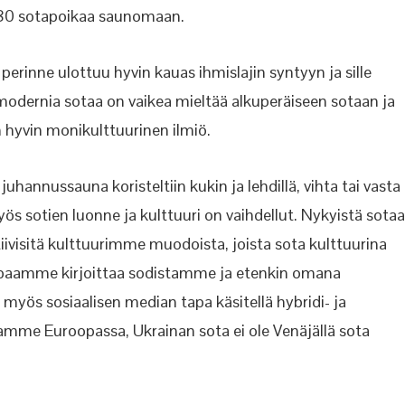
180 sotapoikaa saunomaan.
erinne ulottuu hyvin kauas ihmislajin syntyyn ja sille
 modernia sotaa on vaikea mieltää alkuperäiseen sotaan ja
n hyvin monikulttuurinen ilmiö.
uhannussauna koristeltiin kukin ja lehdillä, vihta tai vasta
 myös sotien luonne ja kulttuuri on vaihdellut. Nykyistä sotaa
tiivisitä kulttuurimme muodoista, joista sota kulttuurina
apaamme kirjoittaa sodistamme ja etenkin omana
myös sosiaalisen median tapa käsitellä hybridi- ja
amme Euroopassa, Ukrainan sota ei ole Venäjällä sota