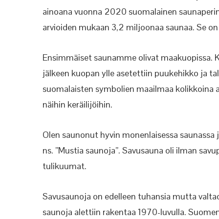
ainoana vuonna 2020 suomalainen saunaperin
arvioiden mukaan 3,2 miljoonaa saunaa. Se on p
Ensimmäiset saunamme olivat maakuopissa. Kuo
jälkeen kuopan ylle asetettiin puukehikko ja t
suomalaisten symbolien maailmaa kolikkoina 
näihin keräilijöihin.
Olen saunonut hyvin monenlaisessa saunassa 
ns. ”Mustia saunoja”. Savusauna oli ilman savupi
tulikuumat.
Savusaunoja on edelleen tuhansia mutta valtaos
saunoja alettiin rakentaa 1970-luvulla. Suome