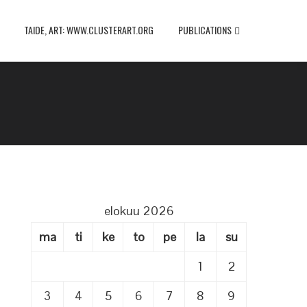
TAIDE, ART: WWW.CLUSTERART.ORG
PUBLICATIONS
elokuu 2026
ma
ti
ke
to
pe
la
su
1
2
3
4
5
6
7
8
9