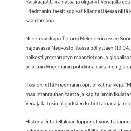
Raiskaajat Ukrainassa ja oligarkit Venäjällä ed
Friedmanin teesit sopivat käännettäessä niitä
kääntämänä.
Niinpä vaikkapa Tommi Melenderin essee Suome
hajoavassa Neuvostoliitossa pöllyttäen (13.04
heikosti ymmärretyn maantieteen ja globalisaat
asia kuin Friedmanin pohdinnan aikainen glob
Tosi on, että Friedmanin opit olivat naiiveja. 
maailmanrauhan taetta ja kapitalismin ikuista
Venäjällä tosin oligarkkien kotiuttamana ja
Historia ei todellakaan loppunut vuosituhanne
kokonaan uuden vaihteen päälle. Se ei ollut m