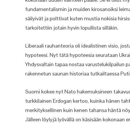
fundamentalismin ja muiden kirosanoiksi leim
säilyivät ja polttivat kuten mustia nokisia hir
tarkoitettiin jotain hyvin lopullista silläkin.
Liberaali rauhanteoria oli idealistinen visio, jo
hypoteesi. Nyt tätä hypoteesia seurataan Ukrai
Yhdysvaltain tapaa nostaa varustelukilpailun 
rakennetun saunan historiaa tutkailtaessa Putin
Suomi kokee nyt Nato hakemuksineen takavuosie
turkkilainen Erdogan kertoo, kuinka hänen tah
merkityksellinen kuin kenen tahansa häntä nöyry
Jälleen löylyjä lyövällä on käsisään kokonaan er