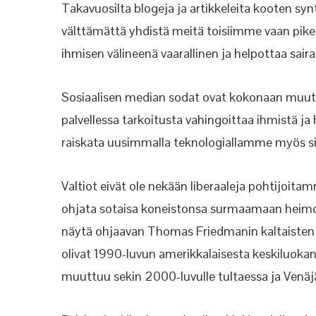
Takavuosilta blogeja ja artikkeleita kooten synt
välttämättä yhdistä meitä toisiimme vaan pikem
ihmisen välineenä vaarallinen ja helpottaa sair
Sosiaalisen median sodat ovat kokonaan muuta k
palvellessa tarkoitusta vahingoittaa ihmistä ja
raiskata uusimmalla teknologiallamme myös sivi
Valtiot eivät ole nekään liberaaleja pohtijoit
ohjata sotaisa koneistonsa surmaamaan heimove
näytä ohjaavan Thomas Friedmanin kaltaisten t
olivat 1990-luvun amerikkalaisesta keskiluoka
muuttuu sekin 2000-luvulle tultaessa ja Venäjä