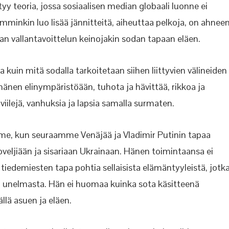
yy teoria, jossa sosiaalisen median globaali luonne ei
minkin luo lisää jännitteitä, aiheuttaa pelkoja, on ahnee
aan vallantavoittelun keinojakin sodan tapaan eläen.
uin mitä sodalla tarkoitetaan siihen liittyvien välineiden
 hänen elinympäristöään, tuhota ja hävittää, rikkoa ja
ilejä, vanhuksia ja lapsia samalla surmaten.
amme, kun seuraamme Venäjää ja Vladimir Putinin tapaa
ljiään ja sisariaan Ukrainaan. Hänen toimintaansa ei
iedemiesten tapa pohtia sellaisista elämäntyyleistä, jotk
n unelmasta. Hän ei huomaa kuinka sota käsitteenä
llä asuen ja eläen.