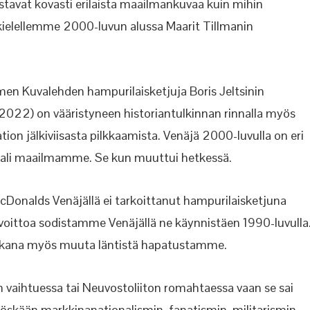
ustavat kovasti erilaista maailmankuvaa kuin mihin
 kielellemme 2000-luvun alussa Maarit Tillmanin
n Kuvalehden hampurilaisketjuja Boris Jeltsinin
.2022) on vääristyneen historiantulkinnan rinnalla myös
ion jälkiviisasta pilkkaamista. Venäjä 2000-luvulla on eri
aali maailmamme. Se kun muuttui hetkessä.
”McDonalds Venäjällä ei tarkoittanut hampurilaisketjuna
 voittoa sodistamme Venäjällä ne käynnistäen 1990-luvulla
 mukana myös muuta läntistä hapatustamme.
n vaihtuessa tai Neuvostoliiton romahtaessa vaan se sai
yöskään markkinanationalismin, fanatismin, militarismin,