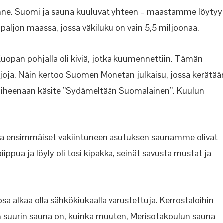
ne. Suomi ja sauna kuuluvat yhteen – maastamme löytyy
aljon maassa, jossa väkiluku on vain 5,5 miljoonaa.
pan pohjalla oli kiviä, jotka kuumennettiin. Tämän
aljoja. Näin kertoo Suomen Monetan julkaisu, jossa kerätää
aiheenaan käsite ”Sydämeltään Suomalainen”. Kuulun
ja ensimmäiset vakiintuneen asutuksen saunamme olivat
ippua ja löyly oli tosi kipakka, seinät savusta mustat ja
a alkaa olla sähkökiukaalla varustettuja. Kerrostaloihin
n suurin sauna on, kuinka muuten, Merisotakoulun sauna