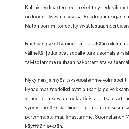
Kultaisten kaarten teoria ei ehtinyt edes ikäänt
on luonnollisesti oikeassa. Friedmanin kirjan en
Naton pommikoneet kylvivät lastiaan Serbiaan
Rauhaan pakottaminen ei ole sekään oikein us
välineitä, jotka ovat sodalle tunnusomaisia rai
talvisotamme rauhaan pakottamista valtaamalla
Nykyinen ja myös takavuosiemme voimapolitiik
kyhäelmät teorioiksi ovat pitkän ja polveikkaa
virheellinen kuva demokratioista, jotka eivät 
synnyttämä keskinäinen riippuvuus on sekin sama
paremmasta maailmastamme. Suomalainen Meris
käyttöön sekään.