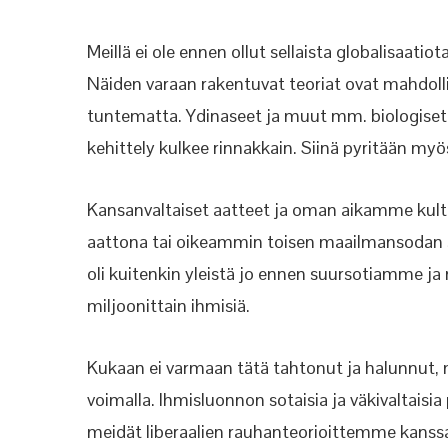
Meillä ei ole ennen ollut sellaista globalisaatio
Näiden varaan rakentuvat teoriat ovat mahdollis
tuntematta. Ydinaseet ja muut mm. biologiset
kehittely kulkee rinnakkain. Siinä pyritään myö
Kansanvaltaiset aatteet ja oman aikamme kultt
aattona tai oikeammin toisen maailmansodan seu
oli kuitenkin yleistä jo ennen suursotiamme ja 
miljoonittain ihmisiä.
Kukaan ei varmaan tätä tahtonut ja halunnut, mu
voimalla. Ihmisluonnon sotaisia ja väkivaltaisia pi
meidät liberaalien rauhanteorioittemme kanssa