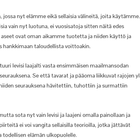
ta, jossa nyt elämme eikä sellaisia välineitä, joita käytämme.
ia vain nyt luotuna, ei vuosisatoja sitten näitä edes
 aseet ovat oman aikamme tuotetta ja niiden käyttö ja
s hankkimaan taloudellista voittoakin.
uuri levisi laajalti vasta ensimmäisen maailmansodan
rauksena. Se että tavarat ja pääoma liikkuvat rajojen yli
niiden seurauksena hävitettiin, tuhottiin ja surmattiin
tta sota nyt vain levisi ja laajeni omalla painollaan ja
irteitä ei voi vangita sellaisilla teorioilla, jotka jättävät
 todellisen elämän ulkopuolelle.