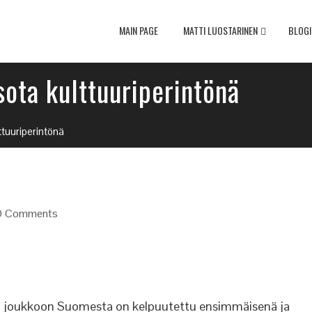
MAIN PAGE
MATTI LUOSTARINEN
BLOGI
ota kulttuuriperintönä
ttuuriperintönä
0 Comments
 joukkoon Suomesta on kelpuutettu ensimmäisenä ja