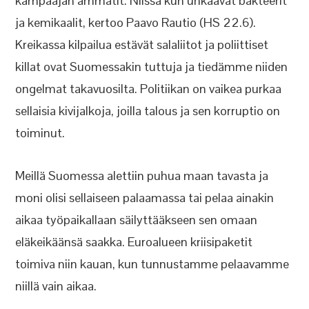
kampaajan ammatit. Niissä kun uhkaavat bakteerit
ja kemikaalit, kertoo Paavo Rautio (HS 22.6).
Kreikassa kilpailua estävät salaliitot ja poliittiset
killat ovat Suomessakin tuttuja ja tiedämme niiden
ongelmat takavuosilta. Politiikan on vaikea purkaa
sellaisia kivijalkoja, joilla talous ja sen korruptio on
toiminut.
Meillä Suomessa alettiin puhua maan tavasta ja
moni olisi sellaiseen palaamassa tai pelaa ainakin
aikaa työpaikallaan säilyttääkseen sen omaan
eläkeikäänsä saakka. Euroalueen kriisipaketit
toimiva niin kauan, kun tunnustamme pelaavamme
niillä vain aikaa.