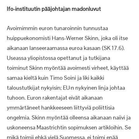
Ifo-instituutin pääjohtajan madonluvut
Avoimimmin euron tunaroinnin tunnustaa
huippuekonomisti Hans-Werner Skinn, joka oli itse
aikanaan lanseeraamassa euroa kasaan (SK 17.6).
Useassa yliopistossa opettanut ja tutkijana
toiminut Skinn myöntää avoimesti virheet, käyttää
samaa kieltä kuin Timo Soini ja liki kaikki
taloustutkijat nykyisin; EU:n nykyinen linja johtaa
tuhoon. Euron rakentajat eivät aikanaan
ymmärtäneet hankkeeseen liittyviä poliittisia
ongelmia. Skinn myöntää olleensa aikanaan naiivi ja
uskoneensa Maastrichtin sopimuksen artikloihin. Se
mikä toimii ehkä vielä Suomessa, ei toimi enää