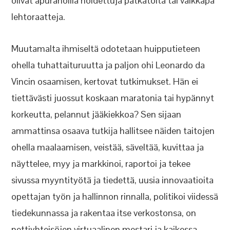
olivat apurahoilla hoidettuja pätkätöitä tai vaikkapa
lehtoraatteja.
Muutamalta ihmiseltä odotetaan huipputieteen
ohella tuhattaituruutta ja paljon ohi Leonardo da
Vincin osaamisen, kertovat tutkimukset. Hän ei
tiettävästi juossut koskaan maratonia tai hypännyt
korkeutta, pelannut jääkiekkoa? Sen sijaan
ammattinsa osaava tutkija hallitsee näiden taitojen
ohella maalaamisen, veistää, säveltää, kuvittaa ja
näyttelee, myy ja markkinoi, raportoi ja tekee
sivussa myyntityötä ja tiedettä, uusia innovaatioita
opettajan työn ja hallinnon rinnalla, politikoi viidessä
tiedekunnassa ja rakentaa itse verkostonsa, on
nettiyhteisöjen virtuaalinen mestari ja kaikessa