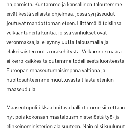
hajoamista. Kuntamme ja kansallinen taloutemme
eivät kestä sellaista ohjelmaa, jossa syrjäseudut
joutuvat mahdottoman eteen. Liittämällä toisiinsa
velkaantuneita kuntia, joissa vanhukset ovat
veronmaksajia, ei synny uutta talousmallia ja
eläkeikäisten uutta urakehitystä. Velkamme määrä
ei kerro kaikkea taloutemme todellisesta luonteesta
Euroopan maaseutumaisimpana valtiona ja
huoltosuhteemme muuttuvasta tilasta etenkin
maaseudulla.
Maaseutupolitiikkaa hoitava hallintomme siirrettään
nyt pois kokonaan maatalousministeriöstä työ- ja
elinkeinoministeriön alaisuuteen. Näin olisi kuulunut