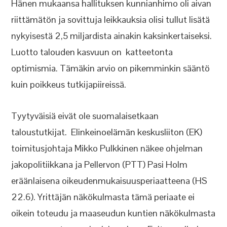
Hänen mukaansa hallituksen kunnianhimo oli aivan
riittämätön ja sovittuja leikkauksia olisi tullut lisätä
nykyisestä 2,5 miljardista ainakin kaksinkertaiseksi.
Luotto talouden kasvuun on katteetonta
optimismia. Tämäkin arvio on pikemminkin sääntö
kuin poikkeus tutkijapiireissä.
Tyytyväisiä eivät ole suomalaisetkaan
taloustutkijat. Elinkeinoelämän keskusliiton (EK)
toimitusjohtaja Mikko Pulkkinen näkee ohjelman
jakopolitiikkana ja Pellervon (PTT) Pasi Holm
eräänlaisena oikeudenmukaisuusperiaatteena (HS
22.6). Yrittäjän näkökulmasta tämä periaate ei
oikein toteudu ja maaseudun kuntien näkökulmasta