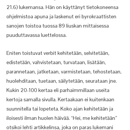
21.6) lukemansa. Hän on käyttänyt tietokoneensa
ohjelmistoa apuna ja laskenut eri byrokraattisten
sanojen toistoa tuossa 89 liuskan mittaisessa
puuduttavassa luettelossa.
Eniten toistuvat verbit kehitetään, selvitetään,
edistetään, vahvistetaan, turvataan, lisätään,
parannetaan, jatketaan, varmistetaan, tehostetaan,
huolehditaan, tuetaan, säilytetään, seurataan jne.
Kukin 20-100 kertaa eli parhaimmillaan useita
kertoja samalla sivulla. Kertaakaan ei kuitenkaan
suunnitella tai lopeteta. Koko ajan kehitetään ja
iloisesti ilman huolen häivää. “Hei, me kehitetään”
otsikoi lehti artikkelinsa, joka on paras lukemani