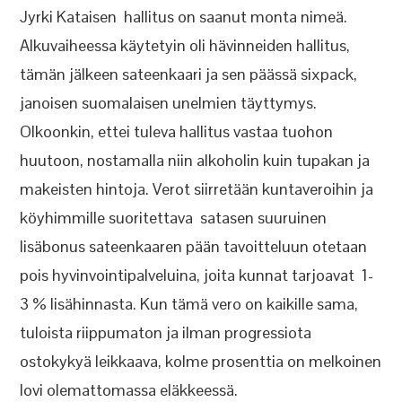
Jyrki Kataisen hallitus on saanut monta nimeä.
Alkuvaiheessa käytetyin oli hävinneiden hallitus,
tämän jälkeen sateenkaari ja sen päässä sixpack,
janoisen suomalaisen unelmien täyttymys.
Olkoonkin, ettei tuleva hallitus vastaa tuohon
huutoon, nostamalla niin alkoholin kuin tupakan ja
makeisten hintoja. Verot siirretään kuntaveroihin ja
köyhimmille suoritettava satasen suuruinen
lisäbonus sateenkaaren pään tavoitteluun otetaan
pois hyvinvointipalveluina, joita kunnat tarjoavat 1-
3 % lisähinnasta. Kun tämä vero on kaikille sama,
tuloista riippumaton ja ilman progressiota
ostokykyä leikkaava, kolme prosenttia on melkoinen
lovi olemattomassa eläkkeessä.