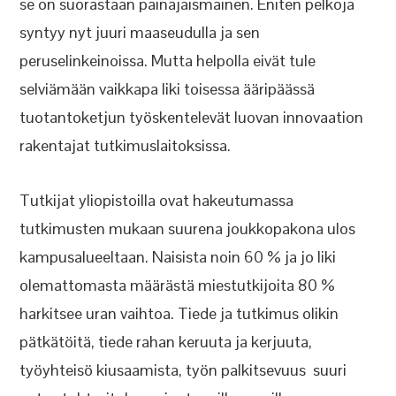
se on suorastaan painajaismainen. Eniten pelkoja
syntyy nyt juuri maaseudulla ja sen
peruselinkeinoissa. Mutta helpolla eivät tule
selviämään vaikkapa liki toisessa ääripäässä
tuotantoketjun työskentelevät luovan innovaation
rakentajat tutkimuslaitoksissa.
Tutkijat yliopistoilla ovat hakeutumassa
tutkimusten mukaan suurena joukkopakona ulos
kampusalueeltaan. Naisista noin 60 % ja jo liki
olemattomasta määrästä miestutkijoita 80 %
harkitsee uran vaihtoa. Tiede ja tutkimus olikin
pätkätöitä, tiede rahan keruuta ja kerjuuta,
työyhteisö kiusaamista, työn palkitsevuus suuri