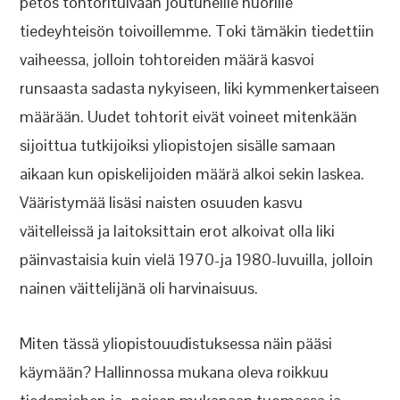
petos tohtoritulvaan joutuneille nuorille
tiedeyhteisön toivoillemme. Toki tämäkin tiedettiin
vaiheessa, jolloin tohtoreiden määrä kasvoi
runsaasta sadasta nykyiseen, liki kymmenkertaiseen
määrään. Uudet tohtorit eivät voineet mitenkään
sijoittua tutkijoiksi yliopistojen sisälle samaan
aikaan kun opiskelijoiden määrä alkoi sekin laskea.
Vääristymää lisäsi naisten osuuden kasvu
väitelleissä ja laitoksittain erot alkoivat olla liki
päinvastaisia kuin vielä 1970-ja 1980-luvuilla, jolloin
nainen väittelijänä oli harvinaisuus.
Miten tässä yliopistouudistuksessa näin pääsi
käymään? Hallinnossa mukana oleva roikkuu