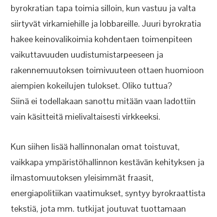
byrokratian tapa toimia silloin, kun vastuu ja valta
siirtyvät virkamiehille ja lobbareille. Juuri byrokratia
hakee keinovalikoimia kohdentaen toimenpiteen
vaikuttavuuden uudistumistarpeeseen ja
rakennemuutoksen toimivuuteen ottaen huomioon
aiempien kokeilujen tulokset. Oliko tuttua?
Siinä ei todellakaan sanottu mitään vaan ladottiin
vain käsitteitä mielivaltaisesti virkkeeksi.
Kun siihen lisää hallinnonalan omat toistuvat,
vaikkapa ympäristöhallinnon kestävän kehityksen ja
ilmastomuutoksen yleisimmät fraasit,
energiapolitiikan vaatimukset, syntyy byrokraattista
tekstiä, jota mm. tutkijat joutuvat tuottamaan