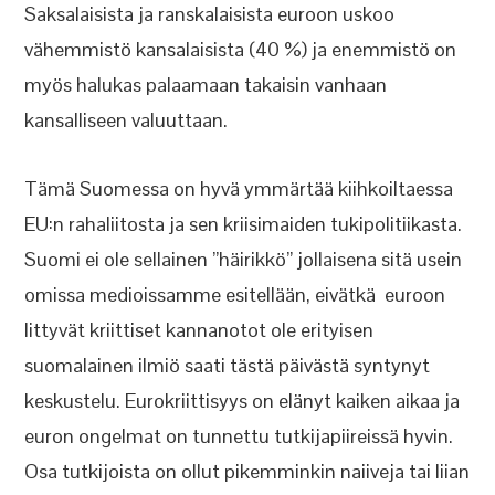
Saksalaisista ja ranskalaisista euroon uskoo
vähemmistö kansalaisista (40 %) ja enemmistö on
myös halukas palaamaan takaisin vanhaan
kansalliseen valuuttaan.
Tämä Suomessa on hyvä ymmärtää kiihkoiltaessa
EU:n rahaliitosta ja sen kriisimaiden tukipolitiikasta.
Suomi ei ole sellainen ”häirikkö” jollaisena sitä usein
omissa medioissamme esitellään, eivätkä euroon
littyvät kriittiset kannanotot ole erityisen
suomalainen ilmiö saati tästä päivästä syntynyt
keskustelu. Eurokriittisyys on elänyt kaiken aikaa ja
euron ongelmat on tunnettu tutkijapiireissä hyvin.
Osa tutkijoista on ollut pikemminkin naiiveja tai liian