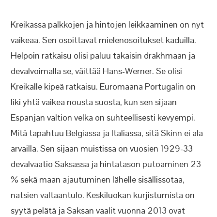
Kreikassa palkkojen ja hintojen leikkaaminen on nyt
vaikeaa. Sen osoittavat mielenosoitukset kaduilla.
Helpoin ratkaisu olisi paluu takaisin drakhmaan ja
devalvoimalla se, väittää Hans-Werner. Se olisi
Kreikalle kipeä ratkaisu. Euromaana Portugalin on
liki yhtä vaikea nousta suosta, kun sen sijaan
Espanjan valtion velka on suhteellisesti kevyempi.
Mitä tapahtuu Belgiassa ja Italiassa, sitä Skinn ei ala
arvailla. Sen sijaan muistissa on vuosien 1929-33
devalvaatio Saksassa ja hintatason putoaminen 23
% sekä maan ajautuminen lähelle sisällissotaa,
natsien valtaantulo. Keskiluokan kurjistumista on
syytä pelätä ja Saksan vaalit vuonna 2013 ovat