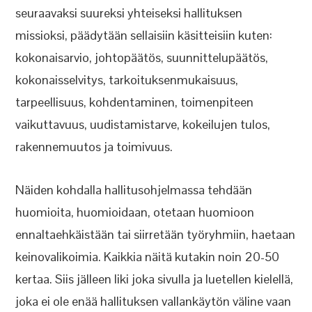
seuraavaksi suureksi yhteiseksi hallituksen
missioksi, päädytään sellaisiin käsitteisiin kuten:
kokonaisarvio, johtopäätös, suunnittelupäätös,
kokonaisselvitys, tarkoituksenmukaisuus,
tarpeellisuus, kohdentaminen, toimenpiteen
vaikuttavuus, uudistamistarve, kokeilujen tulos,
rakennemuutos ja toimivuus.
Näiden kohdalla hallitusohjelmassa tehdään
huomioita, huomioidaan, otetaan huomioon
ennaltaehkäistään tai siirretään työryhmiin, haetaan
keinovalikoimia. Kaikkia näitä kutakin noin 20-50
kertaa. Siis jälleen liki joka sivulla ja luetellen kielellä,
joka ei ole enää hallituksen vallankäytön väline vaan