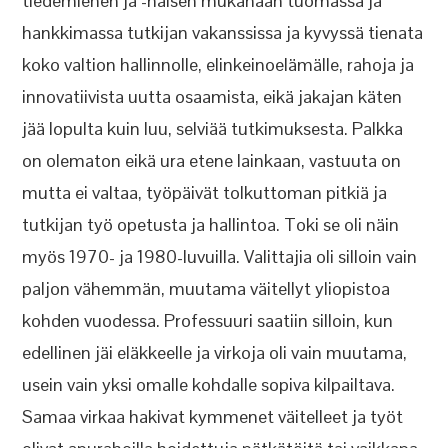
tiedemiehen ja -naisen mukanaan tuomassa ja
hankkimassa tutkijan vakanssissa ja kyvyssä tienata
koko valtion hallinnolle, elinkeinoelämälle, rahoja ja
innovatiivista uutta osaamista, eikä jakajan käten
jää lopulta kuin luu, selviää tutkimuksesta. Palkka
on olematon eikä ura etene lainkaan, vastuuta on
mutta ei valtaa, työpäivät tolkuttoman pitkiä ja
tutkijan työ opetusta ja hallintoa. Toki se oli näin
myös 1970- ja 1980-luvuilla. Valittajia oli silloin vain
paljon vähemmän, muutama väitellyt yliopistoa
kohden vuodessa. Professuuri saatiin silloin, kun
edellinen jäi eläkkeelle ja virkoja oli vain muutama,
usein vain yksi omalle kohdalle sopiva kilpailtava.
Samaa virkaa hakivat kymmenet väitelleet ja työt