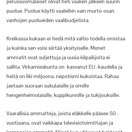
perussuomalaiset olivat heti vaalien jälkeen suurin
puolue. Puolue käytti vaaleihin vain murto-osan
vanhojen puolueiden vaalibudjetista.
Kreikassa kukaan ei tiedä mitä valtio todella omistaa
ja kuinka sen voisi siirtää yksityiselle. Monet
ammatit ovat suljettuja ja uusia kilpailijoita ei
sallita. Virkamieskunta on kasvanut EU -kaudella ja
heitä on liki miljoona, nepotismi kukoistaa. Rahaa
jaetaan suoraan sukulaisille ja omille
hengenheimolaisille, kuppikunnille ja tukijoukoille.
Vaarallisia ammatteja, joista eläkkelle pääsee 50 -
vuotiaana, ovat vaikkapa televisiotoimittajan ja