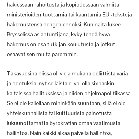
hakiessaan rahoitusta ja kopiodessaan valmiita
ministeriöiden tuottamia tai kääntämiä EU -tekstejä
hakemustensa hengenlennoksi. Kun näitä lukee
Brysselissä asiantuntijana, kyky tehdä hyvä
hakemus on osa tutkijan koulutusta ja jotkut
osaavat sen muita paremmin.
Takavuosina niissä oli vielä mukana poliittista väriä
ja odotuksia, nyt sellaista ei voi olla sixpackin
kaltaisissa hallituksissa ja niiden ohjelmapolitiikassa.
Se ei ole kallellaan mihinkään suuntaan, sillä ei ole
yhteiskunnallista tai kulttuurista painotusta
lukuunottamatta byrokratian omaa vaatimusta,
hallintoa. Näin kaikki alkaa palvella hallintoa,