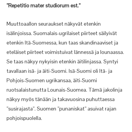
”Repetitio mater studiorum est.”
Muuttoaallon seuraukset näkyvät etenkin
isälinjoissa. Suomalais-ugrilaiset piirteet säilyivät
etenkin Itä-Suomessa, kun taas skandinaaviset ja
eteläiset piirteet voimistuivat lännessä ja lounaassa.
Se taas näkyy nykyisin etenkin äitilinjassa. Syntyi
tavallaan isä- ja äiti-Suomi. Isä-Suomi oli Itä- ja
Pohjois-Suomen ugrikansaa, äiti-Suomi
ruotsalaistunutta Lounais-Suomea. Tämä jakolinja
näkyy myös tänään ja takavuosina puhuttaessa
”susirajasta”. Suomen ”punaniskat” asuivat rajan
pohjoispuolella.