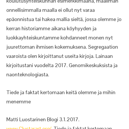
koulutusyhteiskunnan esimerkkimaana, maailman
onnellisimmalla maalla ei ollut nyt varaa
epäonnistua tai hakea mallia sieltä, jossa olemme jo
kerran historiamme aikana köyhyyden ja
luokkayhteiskuntamme kohdanneet monen nyt
juurettoman ihmisen kokemuksena. Segregaation
vaaroista olen kirjoittanut useita kirjoja. Lainaan
kirjoitustani vuodelta 2017. Genomikeskuksista ja
naonteknologiasta.
Tiede ja faktat kertomaan keitä olemme ja mihin
menemme
Matti Luostarinen Blogi 3.1.2017.
www.Clustarart.org/
.Tiede ja faktat kertomaan