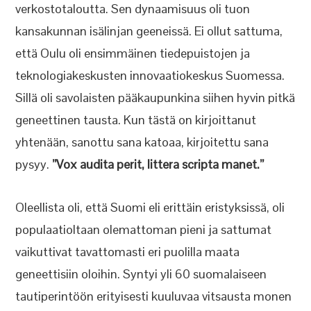
verkostotaloutta. Sen dynaamisuus oli tuon
kansakunnan isälinjan geeneissä. Ei ollut sattuma,
että Oulu oli ensimmäinen tiedepuistojen ja
teknologiakeskusten innovaatiokeskus Suomessa.
Sillä oli savolaisten pääkaupunkina siihen hyvin pitkä
geneettinen tausta. Kun tästä on kirjoittanut
yhtenään, sanottu sana katoaa, kirjoitettu sana
pysyy.
”Vox audita perit, littera scripta manet.”
Oleellista oli, että Suomi eli erittäin eristyksissä, oli
populaatioltaan olemattoman pieni ja sattumat
vaikuttivat tavattomasti eri puolilla maata
geneettisiin oloihin. Syntyi yli 60 suomalaiseen
tautiperintöön erityisesti kuuluvaa vitsausta monen