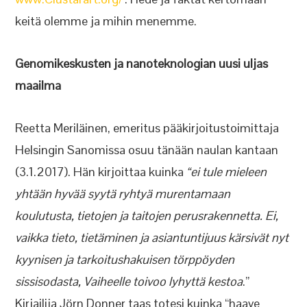
keitä olemme ja mihin menemme.
Genomikeskusten ja nanoteknologian uusi uljas
maailma
Reetta Meriläinen, emeritus pääkirjoitustoimittaja
Helsingin Sanomissa osuu tänään naulan kantaan
(3.1.2017). Hän kirjoittaa kuinka
“ei tule mieleen
yhtään hyvää syytä ryhtyä murentamaan
koulutusta, tietojen ja taitojen perusrakennetta. Ei,
vaikka tieto, tietäminen ja asiantuntijuus kärsivät nyt
kyynisen ja tarkoitushakuisen törppöyden
sissisodasta, Vaiheelle toivoo lyhyttä kestoa
.”
Kirjailija Jörn Donner taas totesi kuinka “haave