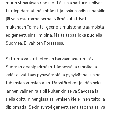
muun vitsauksen rinnalle. Tällaisia sattumia olivat
tautiepidemiat, nälänhädät ja joskus kylissä henkiin
jäi vain muutama perhe. Nämä kuljettivat
mukanaan ”pimeitä” geenejä muistona traumoista
epigeneettisinä ilmiöinä. Näitä tapaa joka puolella
Suomea. Ei vähiten Forssassa.
Sattuma vaikutti etenkin harvaan asutun Itä-
Suomen geeniperimään. Lännessä ja rannikolla
kylät olivat taas pysyvämpiä ja pysyivät sellaisina
tuhansien vuosien ajan. Ryöstöretket ja idän sekä
lännen välinen raja oli kuitenkin selvä Savossa ja
siellä opittiin hengissä säilymisen kielellinen taito ja
diplomatia. Sekin syntyi geneettisenä tapana säilyä