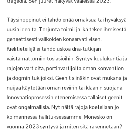
tragedia. Sen juuret näkyvät vaaleissa 2023.
Täysinoppinut ei tahdo enää omaksua tai hyväksyä
uusia ideoita. Torjunta toimii ja ikä tekee ihmisestä
geneettisesti valikoiden konservatiivisen.
Kielitieteilijä ei tahdo uskoa dna-tutkijan
väistämättömiin tosiasioihin. Syntyy koulukuntia ja
rajojen vartioita, portinvartijoita oman konvention
ja dogmin tukijoiksi. Geenit siinäkin ovat mukana ja
nuijaa käytetään oman reviirin tai klaanin suojana.
Innovaatioprosessin etenemisessä tällaiset geenit
ovat ongelmallisia. Nyt näitä rajoja koetellaan jo
kolmannessa hallituksessamme. Monesko on
vuonna 2023 syntyvä ja miten sitä rakennetaan?