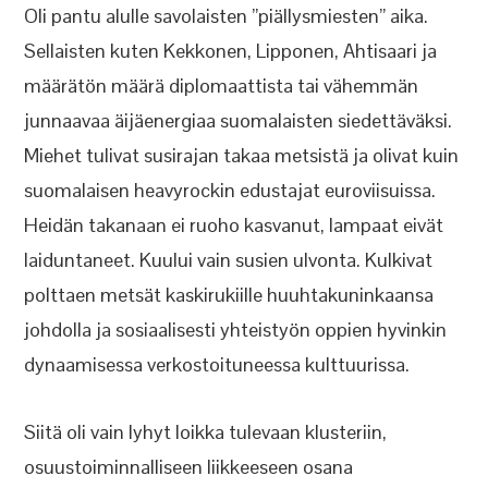
Oli pantu alulle savolaisten ”piällysmiesten” aika.
Sellaisten kuten Kekkonen, Lipponen, Ahtisaari ja
määrätön määrä diplomaattista tai vähemmän
junnaavaa äijäenergiaa suomalaisten siedettäväksi.
Miehet tulivat susirajan takaa metsistä ja olivat kuin
suomalaisen heavyrockin edustajat euroviisuissa.
Heidän takanaan ei ruoho kasvanut, lampaat eivät
laiduntaneet. Kuului vain susien ulvonta. Kulkivat
polttaen metsät kaskirukiille huuhtakuninkaansa
johdolla ja sosiaalisesti yhteistyön oppien hyvinkin
dynaamisessa verkostoituneessa kulttuurissa.
Siitä oli vain lyhyt loikka tulevaan klusteriin,
osuustoiminnalliseen liikkeeseen osana