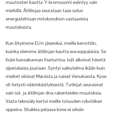
muutosten kautta. Y-kromosomi esiintyy vain
miehillä. Äitilinjaa seurataan taas solun
energiatehtaan mitokondrion vastaavista
muutoksista.
Kun liityimme EU:n jäseniksi, meille kerrottiin,
kuinka olemme äitilinjan kautta eurooppalaisia. Se
lisäsi kansakunnan itsetuntoa. Isät alkoivat hävetä
siperialaisia juuriaan. Syntyi vaikutelma ikään kuin
miehet olisivat Marsista ja naiset Venuksesta. Kyse
oli tietysti väärinkäsityksestä. Tutkijat seurasivat
vain isä- ja äitilinjan dna-rakenteiden muutoksia.
Vasta teknoäly kertoi meille totuuden robotiikan
oppeina. Shakkia pelaava kone ei oikein