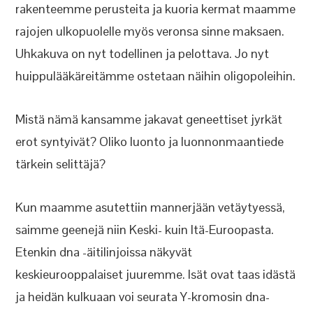
rakenteemme perusteita ja kuoria kermat maamme
rajojen ulkopuolelle myös veronsa sinne maksaen.
Uhkakuva on nyt todellinen ja pelottava. Jo nyt
huippulääkäreitämme ostetaan näihin oligopoleihin.
Mistä nämä kansamme jakavat geneettiset jyrkät
erot syntyivät? Oliko luonto ja luonnonmaantiede
tärkein selittäjä?
Kun maamme asutettiin mannerjään vetäytyessä,
saimme geenejä niin Keski- kuin Itä-Euroopasta.
Etenkin dna -äitilinjoissa näkyvät
keskieurooppalaiset juuremme. Isät ovat taas idästä
ja heidän kulkuaan voi seurata Y-kromosin dna-