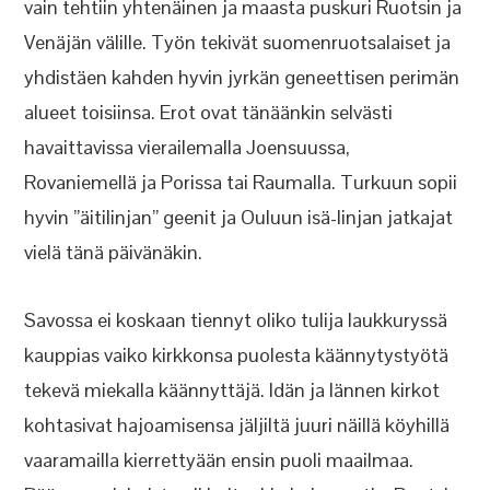
vain tehtiin yhtenäinen ja maasta puskuri Ruotsin ja
Venäjän välille. Työn tekivät suomenruotsalaiset ja
yhdistäen kahden hyvin jyrkän geneettisen perimän
alueet toisiinsa. Erot ovat tänäänkin selvästi
havaittavissa vierailemalla Joensuussa,
Rovaniemellä ja Porissa tai Raumalla. Turkuun sopii
hyvin ”äitilinjan” geenit ja Ouluun isä-linjan jatkajat
vielä tänä päivänäkin.
Savossa ei koskaan tiennyt oliko tulija laukkuryssä
kauppias vaiko kirkkonsa puolesta käännytystyötä
tekevä miekalla käännyttäjä. Idän ja lännen kirkot
kohtasivat hajoamisensa jäljiltä juuri näillä köyhillä
vaaramailla kierrettyään ensin puoli maailmaa.