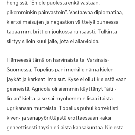
hengissä. ”En ole puolesta enkä vastaan,
pikemminkin päinvastoin”. Vastaavaa diplomatiaa,
kiertoilmaisujen ja negaation välttelyä puheessa,
tapaa mm. brittien joukossa runsaasti. Tulkinta
siirtyy silloin kuulijalle, jota ei aliarvioida.
Hämeessä tämä on harvinaista tai Varsinais-
Suomessa. Topelius pani merkille nämä kielen
jäykät ja karkeat ilmaisut. Kyse ei ollut kielestä vaan
geeneistä. Agricola oli aiemmin käyttänyt ”äiti -
linjan” kieltä ja se sai myöhemmin lisää itäistä
ugrikansan murteista. Topelius puhui korrektisti
kiven- ja sanapyörittäjistä erottaessaan kaksi
geneettisesti täysin erilaista kansakuntaa. Kielestä