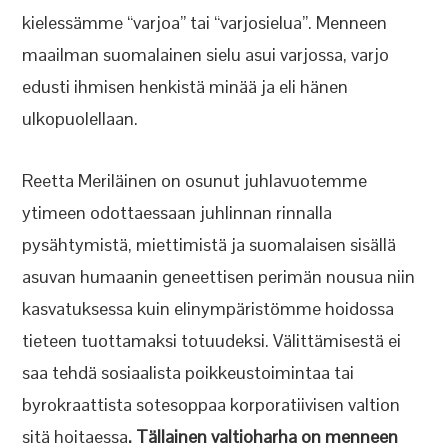
kielessämme “varjoa” tai “varjosielua”. Menneen
maailman suomalainen sielu asui varjossa, varjo
edusti ihmisen henkistä minää ja eli hänen
ulkopuolellaan.
Reetta Meriläinen on osunut juhlavuotemme
ytimeen odottaessaan juhlinnan rinnalla
pysähtymistä, miettimistä ja suomalaisen sisällä
asuvan humaanin geneettisen perimän nousua niin
kasvatuksessa kuin elinympäristömme hoidossa
tieteen tuottamaksi totuudeksi. Välittämisestä ei
saa tehdä sosiaalista poikkeustoimintaa tai
byrokraattista sotesoppaa korporatiivisen valtion
sitä hoitaessa
. Tällainen valtioharha on menneen