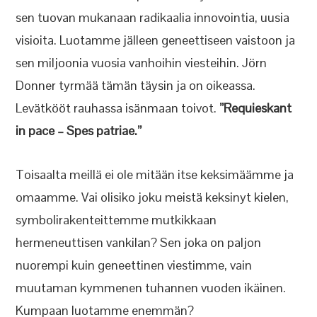
sen tuovan mukanaan radikaalia innovointia, uusia
visioita. Luotamme jälleen geneettiseen vaistoon ja
sen miljoonia vuosia vanhoihin viesteihin. Jörn
Donner tyrmää tämän täysin ja on oikeassa.
Levätkööt rauhassa isänmaan toivot.
”Requieskant
in pace – Spes patriae.”
Toisaalta meillä ei ole mitään itse keksimäämme ja
omaamme. Vai olisiko joku meistä keksinyt kielen,
symbolirakenteittemme mutkikkaan
hermeneuttisen vankilan? Sen joka on paljon
nuorempi kuin geneettinen viestimme, vain
muutaman kymmenen tuhannen vuoden ikäinen.
Kumpaan luotamme enemmän?