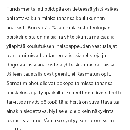
Fundamentalisti pököpää on tieteessä yhtä vaikea
ohitettava kuin minkä tahansa koulukunnan
anarkisti. Kun yli 70 % suomalaisista teologian
opiskelijoista on naisia, ja yhteiskunta maksaa ja
ylläpitää koulutuksen, naispappeuden vastustajat
ovat omituisia fundamentalistisia reliktejä ja
dogmaattisia anarkisteja yhteiskunnan rattaissa.
Jälleen taustalla ovat geenit, ei Raamatun opit.
Samat miehet olisivat pököpäitä missä tahansa
opiskelussa ja työpaikalla. Geneettinen diversiteetti
tarvitsee myös pököpäitä ja heitä on suvaittava tai
ainakin siedettävä. Nyt se ei ole oikein näkyvintä
osaamistamme. Vahinko syntyy kompromissien
kautta.