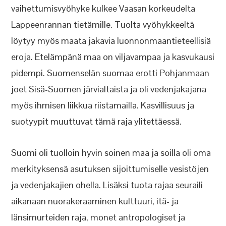
vaihettumisvyöhyke kulkee Vaasan korkeudelta
Lappeenrannan tietämille. Tuolta vyöhykkeeltä
löytyy myös maata jakavia luonnonmaantieteellisiä
eroja. Etelämpänä maa on viljavampaa ja kasvukausi
pidempi. Suomenselän suomaa erotti Pohjanmaan
joet Sisä-Suomen järvialtaista ja oli vedenjakajana
myös ihmisen liikkua riistamailla. Kasvillisuus ja
suotyypit muuttuvat tämä raja ylitettäessä.
Suomi oli tuolloin hyvin soinen maa ja soilla oli oma
merkityksensä asutuksen sijoittumiselle vesistöjen
ja vedenjakajien ohella. Lisäksi tuota rajaa seuraili
aikanaan nuorakeraaminen kulttuuri, itä- ja
länsimurteiden raja, monet antropologiset ja