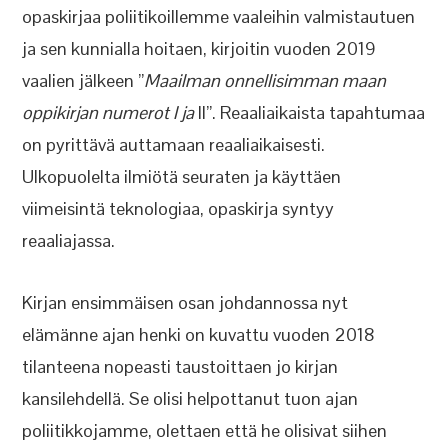
opaskirjaa poliitikoillemme vaaleihin valmistautuen
ja sen kunnialla hoitaen, kirjoitin vuoden 2019
vaalien jälkeen ”
Maailman onnellisimman maan
oppikirjan numerot I ja
II”. Reaaliaikaista tapahtumaa
on pyrittävä auttamaan reaaliaikaisesti.
Ulkopuolelta ilmiötä seuraten ja käyttäen
viimeisintä teknologiaa, opaskirja syntyy
reaaliajassa.
Kirjan ensimmäisen osan johdannossa nyt
elämänne ajan henki on kuvattu vuoden 2018
tilanteena nopeasti taustoittaen jo kirjan
kansilehdellä. Se olisi helpottanut tuon ajan
poliitikkojamme, olettaen että he olisivat siihen