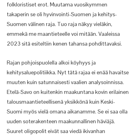
folkloristiset erot. Muutama vuosikymmen
takaperin se oli hyvinvointi-Suomen ja kehitys-
Suomen välinen raja. Tuo raja näkyy vieläkin,
emmekä me maantieteelle voi mitään. Vaaleissa
2023 sitä esiteltiin kenen tahansa pohdittavaksi.
Rajan pohjoispuolella alkoi köyhyys ja
kehitysaluepolitiikka. Nyt tätä rajaa ei enää havaitse
muuten kuin satunnaisesti vaalien analysoinnissa.
Etelä-Savo on kuitenkin maakuntana kovin erilainen
talousmaantieteellisenä yksikkönä kuin Keski-
Suomi myös vielä omana aikanamme. Se ei saa olla
uuden soterakenteen maakunnallinen häviäjä.
Suuret oligopolit eivät saa viedä ikivanhan