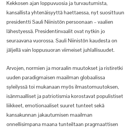
Kekkosen ajan loppuvuosia ja turvautumista,
kansallista yhtenäisyyttä haettaessa, nyt suosittuun
presidentti Sauli Niinistön persoonaan – vaalien
lähestyessä. Presidentinvaalit ovat nytkin jo
seuraavana vuorossa. Sauli Niinistön kaudesta on
jäljellä vain loppusuoran viimeiset juhlallisuudet.
Arvojen, normien ja moraalin muutokset ja ristiretki
uuden paradigmaisen maailman globaalissa
syleilyssä toi mukanaan myös ilmastomuutoksen,
isänmaalliset ja patriotismia korostavat populistiset
liikkeet, emotionaaliset suuret tunteet sekä
kansakunnan jakautumisen maailman
onnellisimpana maana tunteiltaan pragmaattisen