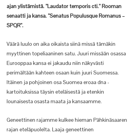
ajan ylistämistä. ”Laudator temporis cti.” Rooman
senaatti ja kansa. ”Senatus Populusque Romanus –
SPQR”.
Väärä luulo on aika oikaista siinä missä tämäkin
myyttinen topeliaaninen satu. Juuri missään osassa
Eurooppaa kansa ei jakaudu niin näkyvästi
perimältään kahteen osaan kuin juuri Suomessa.
Itäinen ja pohjoinen osa Suomea eroaa dna -
kartoituksissa täysin eteläisestä ja etenkin
lounaisesta osasta maata ja kansaamme.
Geneettinen rajamme kulkee hieman Pähkinäsaaren
rajan eteläpuolelta. Laaja geneettinen