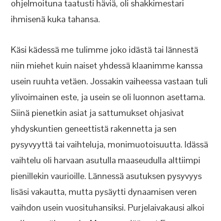
ohjelmoituna taatusti häviä, oli shakkimestari
ihmisenä kuka tahansa.
Käsi kädessä me tulimme joko idästä tai lännestä
niin miehet kuin naiset yhdessä klaanimme kanssa
usein ruuhta vetäen. Jossakin vaiheessa vastaan tuli
ylivoimainen este, ja usein se oli luonnon asettama.
Siinä pienetkin asiat ja sattumukset ohjasivat
yhdyskuntien geneettistä rakennetta ja sen
pysyvyyttä tai vaihteluja, monimuotoisuutta. Idässä
vaihtelu oli harvaan asutulla maaseudulla alttiimpi
pienillekin vaurioille. Lännessä asutuksen pysyvyys
lisäsi vakautta, mutta pysäytti dynaamisen veren
vaihdon usein vuosituhansiksi. Purjelaivakausi alkoi