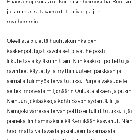
Pääosa nujakoista oli kuitenkin heimosotia. Ruotsin
ja kruunun sotaväen otot tulivat paljon
myöhemmin.
Oleellista oli, että huuhtakuninkaiden
kaskenpolttajat savolaiset olivat helposti
liikuteltavia kyläkunnittain. Kun kaski oli poltettu ja
ravinteet käytetty, siirryttiin uuteen paikkaan ja
samalla tuli myös terva tutuksi. Purjelaivakaudelle
se teki monesta miljonäärin Oulusta alkaen ja pitkin
Kainuun jokilaaksoja kohti Savon sydäntä. Ii- ja
Kemijoki varressa tervan poltto ei tullut tutuksi. Ii jäi
pieneksi Iin haminaksi eikä Kemikään kasvanut. Näin
huolimatta valtavasta jokialueen takamaasta