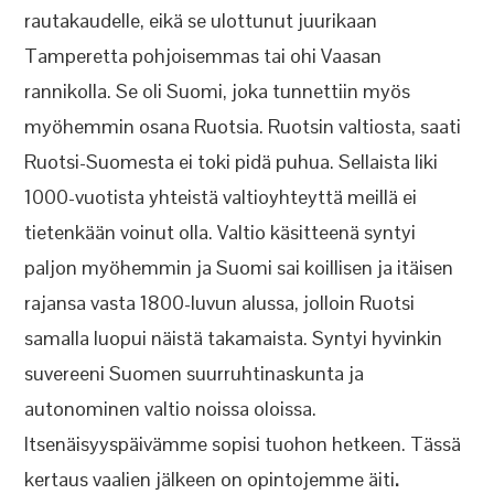
rautakaudelle, eikä se ulottunut juurikaan
Tamperetta pohjoisemmas tai ohi Vaasan
rannikolla. Se oli Suomi, joka tunnettiin myös
myöhemmin osana Ruotsia. Ruotsin valtiosta, saati
Ruotsi-Suomesta ei toki pidä puhua. Sellaista liki
1000-vuotista yhteistä valtioyhteyttä meillä ei
tietenkään voinut olla. Valtio käsitteenä syntyi
paljon myöhemmin ja Suomi sai koillisen ja itäisen
rajansa vasta 1800-luvun alussa, jolloin Ruotsi
samalla luopui näistä takamaista. Syntyi hyvinkin
suvereeni Suomen suurruhtinaskunta ja
autonominen valtio noissa oloissa.
Itsenäisyyspäivämme sopisi tuohon hetkeen. Tässä
kertaus vaalien jälkeen on opintojemme äiti
.