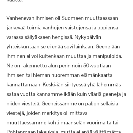
Vanhenevan ihmisen oli Suomeen muuttaessaan
järkevää toimia vanhojen vaistojensa ja oppiensa
varassa säilyäkseen hengissä. Nykypäivän
yhteiskuntaan se ei enää sovi lainkaan. Geenejään
ihminen ei voi kuitenkaan muuttaa ja manipuloida.
Ne on rakennettu alun perin noin 50-vuotiaan
ihmisen tai hieman nuoremman elämänkaarta
kannattamaan. Keski-iän siirtyessä yhä lähemmäs
sataa vuotta kannamme ikään kuin vääriä geenejä ja
niiden viestejä. Geeneissämme on paljon sellaisia
viestejä, joiden merkitys oli mittava
muuttaessamme kohti maanselän vuorimaita tai
Pohjanmaan lakeuksia, mutta ei enää välttämättä