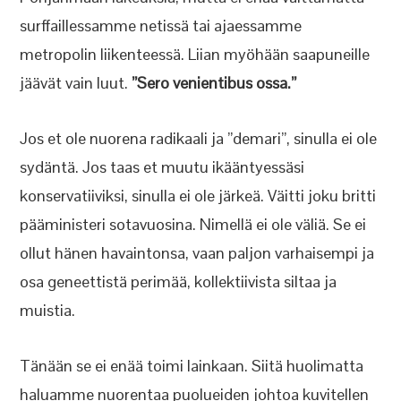
surffaillessamme netissä tai ajaessamme
metropolin liikenteessä. Liian myöhään saapuneille
jäävät vain luut.
”Sero venientibus ossa.”
Jos et ole nuorena radikaali ja ”demari”, sinulla ei ole
sydäntä. Jos taas et muutu ikääntyessäsi
konservatiiviksi, sinulla ei ole järkeä. Väitti joku britti
pääministeri sotavuosina. Nimellä ei ole väliä. Se ei
ollut hänen havaintonsa, vaan paljon varhaisempi ja
osa geneettistä perimää, kollektiivista siltaa ja
muistia.
Tänään se ei enää toimi lainkaan. Siitä huolimatta
haluamme nuorentaa puolueiden johtoa kuvitellen