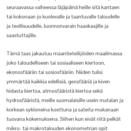
seuraavassa vaiheessa läjäpäinä heille sitä kantaen
tai kokonaan jo kuolevalle ja taantuvalle taloudelle
ja teollisuudelle, luonnonvarain haaskaajille ja
saastuttajille.
Tämä taas jakautuu maantieteilijöiden maailmassa
joko taloudelliseen tai sosiaaliseen kiertoon,
ekonosfääriin tai sosiosfääriin. Niiden tulisi
ymmärtää kaikkia edellisiä, geosfääriä ja kiven
hidasta kiertoa, atmosfääristä kiertoa sekä
hydrosfääristä, meille suomalaisille usein matalan ja
korkean sykloneina koettuna ja sateita mukanaan
tuovana kokemuksena. Siihen kun eivät riitä pelkät
mikro- tai makrotalouden ekonometrian opit