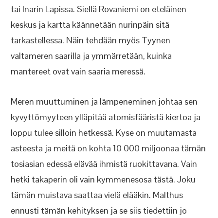
tai Inarin Lapissa. Siellä Rovaniemi on eteläinen
keskus ja kartta käännetään nurinpäin sitä
tarkastellessa. Näin tehdään myös Tyynen
valtameren saarilla ja ymmärretään, kuinka
mantereet ovat vain saaria meressä.
Meren muuttuminen ja lämpeneminen johtaa sen
kyvyttömyyteen ylläpitää atomisfääristä kiertoa ja
loppu tulee silloin hetkessä. Kyse on muutamasta
asteesta ja meitä on kohta 10 000 miljoonaa tämän
tosiasian edessä elävää ihmistä ruokittavana. Vain
hetki takaperin oli vain kymmenesosa tästä. Joku
tämän muistava saattaa vielä elääkin. Malthus
ennusti tämän kehityksen ja se siis tiedettiin jo