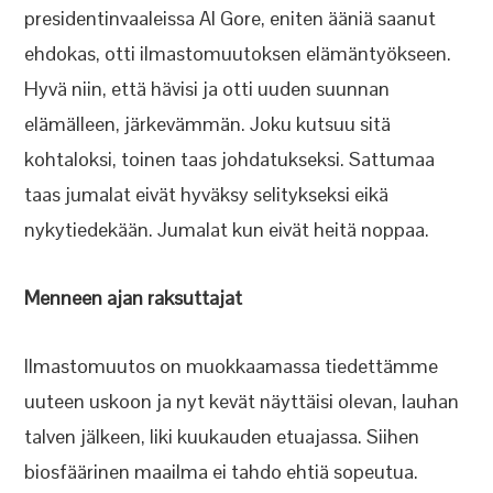
presidentinvaaleissa Al Gore, eniten ääniä saanut
ehdokas, otti ilmastomuutoksen elämäntyökseen.
Hyvä niin, että hävisi ja otti uuden suunnan
elämälleen, järkevämmän. Joku kutsuu sitä
kohtaloksi, toinen taas johdatukseksi. Sattumaa
taas jumalat eivät hyväksy selitykseksi eikä
nykytiedekään. Jumalat kun eivät heitä noppaa.
Menneen ajan raksuttajat
Ilmastomuutos on muokkaamassa tiedettämme
uuteen uskoon ja nyt kevät näyttäisi olevan, lauhan
talven jälkeen, liki kuukauden etuajassa. Siihen
biosfäärinen maailma ei tahdo ehtiä sopeutua.