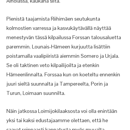
Ainolassa, kaukana siitä.
Pienistä taajamista Riihimäen seutukunta
kolmostien varressa ja kasvukäytävällä näyttää
menestyvän tässä kilpailussa Forssan talousaluetta
paremmin. Lounais-Hämeen kurjuutta lisättiin
poistamalla vaalipiiristä aiemmin Somero ja Urjala.
Se oli taktinen veto kilpailijoilta ja etenkin
Hämeenlinnalta. Forssaa kun on koeteltu ennenkin
juuri sieltä suunnalta ja Tampereelta, Porin ja
Turun, Loimaan suunnilta.
Näin jatkossa Loimijokilaaksosta voi olla enintään
yksi tai kaksi edustajaamme olettaen, että he
saavat reippaasti kannatusta myös muualta