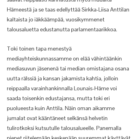
Hämeestä ja se taas edellyttää Sirkka-Liisa Anttilan
kaltaista jo iäkkäämpää, vuosikymmenet
talousaluetta edustanutta parlamentaarikkoa.
Toki toinen tapa menestyä
mediayhteiskunnassamme on elää vähintäänkin
mediasuvun jäsenenä tai median omistajana osana
uutta rälssiä ja kansan jakamista kahtia, jolloin
reippaalla varainhankinnalla Lounais-Häme voi
saada toisenkin edustajansa, mutta toki eri
puolueesta kuin Anttila. Näin oman aikamme
jumalat ovat kääntäneet selkänsä helvetin
tulirotkoksi kutsutulle talousalueelle. Panemalla
pienet riitelemään keskenään suuremmat käyttävät