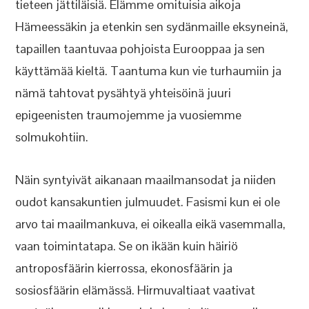
tieteen jättiläisiä. Elämme omituisia aikoja
Hämeessäkin ja etenkin sen sydänmaille eksyneinä,
tapaillen taantuvaa pohjoista Eurooppaa ja sen
käyttämää kieltä. Taantuma kun vie turhaumiin ja
nämä tahtovat pysähtyä yhteisöinä juuri
epigeenisten traumojemme ja vuosiemme
solmukohtiin.
Näin syntyivät aikanaan maailmansodat ja niiden
oudot kansakuntien julmuudet. Fasismi kun ei ole
arvo tai maailmankuva, ei oikealla eikä vasemmalla,
vaan toimintatapa. Se on ikään kuin häiriö
antroposfäärin kierrossa, ekonosfäärin ja
sosiosfäärin elämässä. Hirmuvaltiaat vaativat