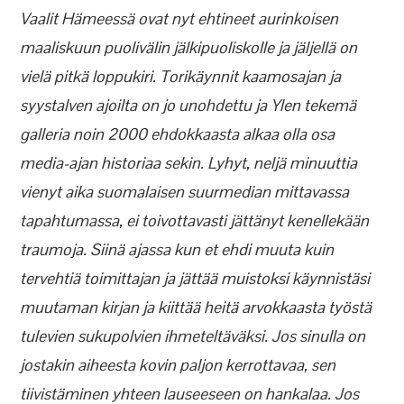
Vaalit Hämeessä ovat nyt ehtineet aurinkoisen
maaliskuun puolivälin jälkipuoliskolle ja jäljellä on
vielä pitkä loppukiri. Torikäynnit kaamosajan ja
syystalven ajoilta on jo unohdettu ja Ylen tekemä
galleria noin 2000 ehdokkaasta alkaa olla osa
media-ajan historiaa sekin. Lyhyt, neljä minuuttia
vienyt aika suomalaisen suurmedian mittavassa
tapahtumassa, ei toivottavasti jättänyt kenellekään
traumoja. Siinä ajassa kun et ehdi muuta kuin
tervehtiä toimittajan ja jättää muistoksi käynnistäsi
muutaman kirjan ja kiittää heitä arvokkaasta työstä
tulevien sukupolvien ihmeteltäväksi. Jos sinulla on
jostakin aiheesta kovin paljon kerrottavaa, sen
tiivistäminen yhteen lauseeseen on hankalaa. Jos