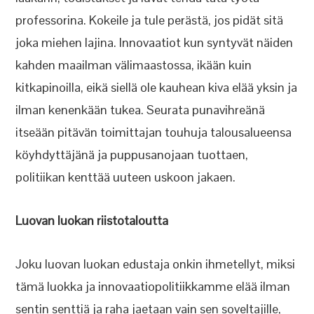
professorina. Kokeile ja tule perästä, jos pidät sitä
joka miehen lajina. Innovaatiot kun syntyvät näiden
kahden maailman välimaastossa, ikään kuin
kitkapinoilla, eikä siellä ole kauhean kiva elää yksin ja
ilman kenenkään tukea. Seurata punavihreänä
itseään pitävän toimittajan touhuja talousalueensa
köyhdyttäjänä ja puppusanojaan tuottaen,
politiikan kenttää uuteen uskoon jakaen.
Luovan luokan riistotaloutta
Joku luovan luokan edustaja onkin ihmetellyt, miksi
tämä luokka ja innovaatiopolitiikkamme elää ilman
sentin senttiä ja raha jaetaan vain sen soveltajille,