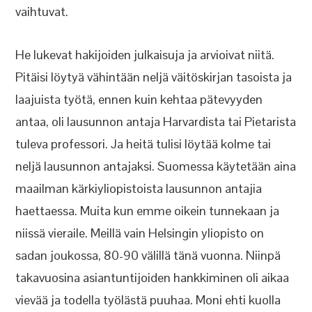
vaihtuvat.
He lukevat hakijoiden julkaisuja ja arvioivat niitä.
Pitäisi löytyä vähintään neljä väitöskirjan tasoista ja
laajuista työtä, ennen kuin kehtaa pätevyyden
antaa, oli lausunnon antaja Harvardista tai Pietarista
tuleva professori. Ja heitä tulisi löytää kolme tai
neljä lausunnon antajaksi. Suomessa käytetään aina
maailman kärkiyliopistoista lausunnon antajia
haettaessa. Muita kun emme oikein tunnekaan ja
niissä vieraile. Meillä vain Helsingin yliopisto on
sadan joukossa, 80-90 välillä tänä vuonna. Niinpä
takavuosina asiantuntijoiden hankkiminen oli aikaa
vievää ja todella työlästä puuhaa. Moni ehti kuolla