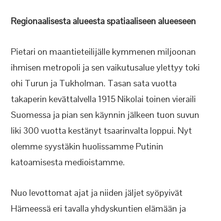
Regionaalisesta alueesta spatiaaliseen alueeseen
Pietari on maantieteilijälle kymmenen miljoonan
ihmisen metropoli ja sen vaikutusalue ylettyy toki
ohi Turun ja Tukholman. Tasan sata vuotta
takaperin kevättalvella 1915 Nikolai toinen vieraili
Suomessa ja pian sen käynnin jälkeen tuon suvun
liki 300 vuotta kestänyt tsaarinvalta loppui. Nyt
olemme syystäkin huolissamme Putinin
katoamisesta medioistamme.
Nuo levottomat ajat ja niiden jäljet syöpyivät
Hämeessä eri tavalla yhdyskuntien elämään ja