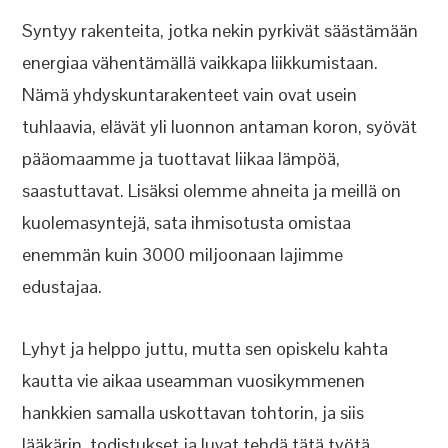
Syntyy rakenteita, jotka nekin pyrkivät säästämään
energiaa vähentämällä vaikkapa liikkumistaan.
Nämä yhdyskuntarakenteet vain ovat usein
tuhlaavia, elävät yli luonnon antaman koron, syövät
pääomaamme ja tuottavat liikaa lämpöä,
saastuttavat. Lisäksi olemme ahneita ja meillä on
kuolemasyntejä, sata ihmisotusta omistaa
enemmän kuin 3000 miljoonaan lajimme
edustajaa.
Lyhyt ja helppo juttu, mutta sen opiskelu kahta
kautta vie aikaa useamman vuosikymmenen
hankkien samalla uskottavan tohtorin, ja siis
lääkärin, todistukset ja luvat tehdä tätä työtä