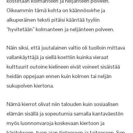
kostetaan kolmanteen ja neljänteen polveen.
Oikeammin tämä kohta on käännösvirhe ja
alkuperäinen teksti pitäisi kääntää tyyliin
“hyvitetään” kolmanteen ja neljänteen polveen.
Näin siksi, että juutalainen valtio oli tuolloin mittava
vallankäyttäjä ja siellä koettiin kuinka vieraat
kulttuurit outoine kielineen eivät voineet sisäistää
heidän oppejaan ennen kuin kolmen tai neljän
sukupolven kiertona.
Nämä kierrot olivat niin talouden kuin sosiaalisen
elämän sisällä ja sopeutumia samalla kantaväestön
myös luonnonvaroja koskevaan kiertoon ja
käsitykseen, tuon ajan tieteeseen ja taiteeseen. Sen