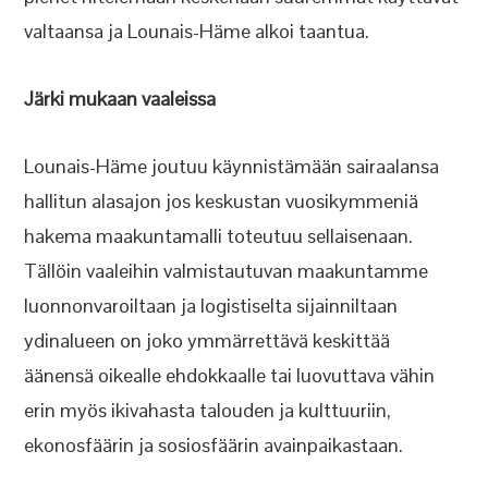
valtaansa ja Lounais-Häme alkoi taantua.
Järki mukaan vaaleissa
Lounais-Häme joutuu käynnistämään sairaalansa
hallitun alasajon jos keskustan vuosikymmeniä
hakema maakuntamalli toteutuu sellaisenaan.
Tällöin vaaleihin valmistautuvan maakuntamme
luonnonvaroiltaan ja logistiselta sijainniltaan
ydinalueen on joko ymmärrettävä keskittää
äänensä oikealle ehdokkaalle tai luovuttava vähin
erin myös ikivahasta talouden ja kulttuuriin,
ekonosfäärin ja sosiosfäärin avainpaikastaan.