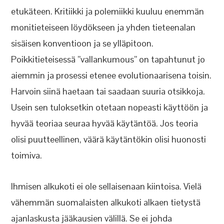
etukäteen. Kritiikki ja polemiikki kuuluu enemmän
monitieteiseen löydökseen ja yhden tieteenalan
sisäisen konventioon ja se ylläpitoon.
Poikkitieteisessä ”vallankumous” on tapahtunut jo
aiemmin ja prosessi etenee evolutionaarisena toisin.
Harvoin siinä haetaan tai saadaan suuria otsikkoja.
Usein sen tuloksetkin otetaan nopeasti käyttöön ja
hyvää teoriaa seuraa hyvää käytäntöä. Jos teoria
olisi puutteellinen, väärä käytäntökin olisi huonosti
toimiva.
Ihmisen alkukoti ei ole sellaisenaan kiintoisa. Vielä
vähemmän suomalaisten alkukoti alkaen tietystä
ajanlaskusta jääkausien välillä. Se ei johda