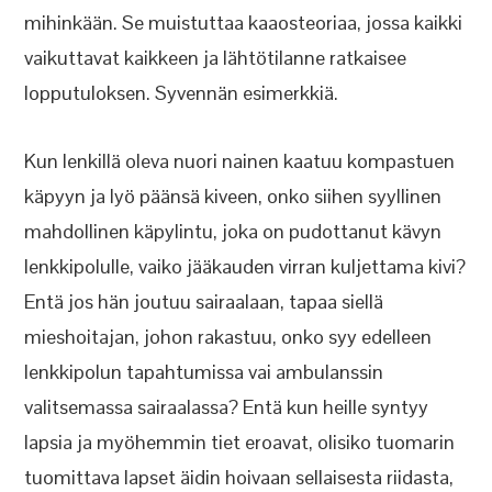
mihinkään. Se muistuttaa kaaosteoriaa, jossa kaikki
vaikuttavat kaikkeen ja lähtötilanne ratkaisee
lopputuloksen. Syvennän esimerkkiä.
Kun lenkillä oleva nuori nainen kaatuu kompastuen
käpyyn ja lyö päänsä kiveen, onko siihen syyllinen
mahdollinen käpylintu, joka on pudottanut kävyn
lenkkipolulle, vaiko jääkauden virran kuljettama kivi?
Entä jos hän joutuu sairaalaan, tapaa siellä
mieshoitajan, johon rakastuu, onko syy edelleen
lenkkipolun tapahtumissa vai ambulanssin
valitsemassa sairaalassa? Entä kun heille syntyy
lapsia ja myöhemmin tiet eroavat, olisiko tuomarin
tuomittava lapset äidin hoivaan sellaisesta riidasta,