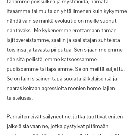
tapamme poissulkea ja mystifioida, hämätä
itseämme tai muita on yhtä ilmenen kuin kykymme
nähdä vain se minkä evoluutio on meille suonut
nähtäväksi. Me kykenemme erottamaan tämän
lajitovereistamme, saaliin ja saalistajan suhteista
toisiinsa ja tavasta piiloutua. Sen sijaan me emme
näe sitä peilistä, emme katsoessamme
puolisoamme tai lapsiamme. Se on meiltä suljettu.
Se on lajin sisäinen tapa suojata jälkeläisensä ja
naaras koiraan agressiolta monien homo-lajien
taistelussa.
Parhaiten eivät säilyneet ne, jotka tuottivat eniten
jälkeläisiä vaan ne, jotka pystyivät pitämään