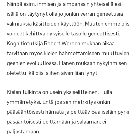
Niinpä esim. ihmisen ja simpanssin yhteisellä esi-
isällä on täytynyt olla jo jonkin verran geneettisiä
valmiuksia käsitteiden käyttöön. Muuten emme olisi
voineet kehittyä nykyiselle tasolle geneettisesti.
Kognitiotutkija Robert Worden mukaan aikaa
tarvitaan myös kielen hahmottamiseen muuttuvien
geenien evoluutiossa. Hänen mukaan nykyihmisen
oletettu ikä olisi siihen aivan liian lyhyt.
Kielen tulkinta on usein yksiselitteinen. Tulla
ymmärretyksi. Entä jos sen metrkitys onkin
pääsääntöisesti hämätä ja peittää? Saaliseläin pyrkii
päsääntöisesti peittämään ja salaaman, ei
paljastamaan.