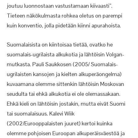
joutuu luonnostaan vastustamaan kiivaasti”.
Tieteen näkökulmasta rohkea oletus on parempi
kuin konventio, jolla pidetään kiinni apurahoista.
Suomalaisista on kiintoisaa tietää, ovatko he
suomalais-ugrilaista alkukotia ja lähtöisin Volgan-
mutkasta. Pauli Saukkosen (2005/ Suomalais-
ugrilaisten kansojen ja kielten alkuperäongelma)
kuvaamana olemme sittenkin lähtöisin Moskovan
seudulta tai ehkä alkukotia ei ole olemassakaan.
Ehkä kieli on lähtöisin jostakin, mutta eivät Suomi
tai suomalaisuus. Kalevi Wiik
(2002/Eurooppalaisten juuret) kertoi kuinka
olemme pohjoisen Euroopan alkuperäisväestöä ja