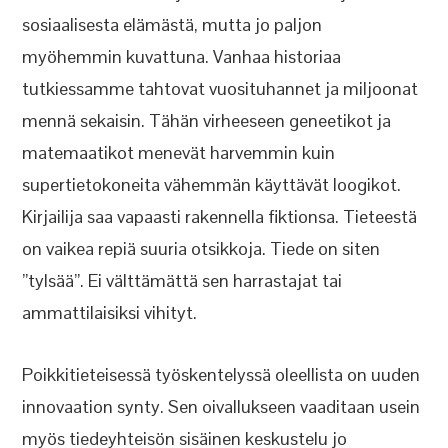
sosiaalisesta elämästä, mutta jo paljon
myöhemmin kuvattuna. Vanhaa historiaa
tutkiessamme tahtovat vuosituhannet ja miljoonat
mennä sekaisin. Tähän virheeseen geneetikot ja
matemaatikot menevät harvemmin kuin
supertietokoneita vähemmän käyttävät loogikot.
Kirjailija saa vapaasti rakennella fiktionsa. Tieteestä
on vaikea repiä suuria otsikkoja. Tiede on siten
”tylsää”. Ei välttämättä sen harrastajat tai
ammattilaisiksi vihityt.
Poikkitieteisessä työskentelyssä oleellista on uuden
innovaation synty. Sen oivallukseen vaaditaan usein
myös tiedeyhteisön sisäinen keskustelu jo