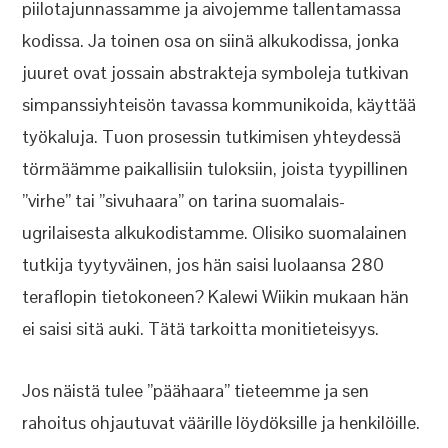
piilotajunnassamme ja aivojemme tallentamassa
kodissa. Ja toinen osa on siinä alkukodissa, jonka
juuret ovat jossain abstrakteja symboleja tutkivan
simpanssiyhteisön tavassa kommunikoida, käyttää
työkaluja. Tuon prosessin tutkimisen yhteydessä
törmäämme paikallisiin tuloksiin, joista tyypillinen
”virhe” tai ”sivuhaara” on tarina suomalais-
ugrilaisesta alkukodistamme. Olisiko suomalainen
tutkija tyytyväinen, jos hän saisi luolaansa 280
teraflopin tietokoneen? Kalewi Wiikin mukaan hän
ei saisi sitä auki. Tätä tarkoitta monitieteisyys.
Jos näistä tulee ”päähaara” tieteemme ja sen
rahoitus ohjautuvat väärille löydöksille ja henkilöille.