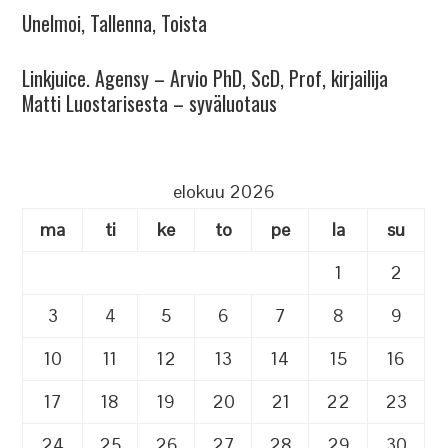
Unelmoi, Tallenna, Toista
Linkjuice. Agensy – Arvio PhD, ScD, Prof, kirjailija
Matti Luostarisesta – syväluotaus
elokuu 2026
ma
ti
ke
to
pe
la
su
1
2
3
4
5
6
7
8
9
10
11
12
13
14
15
16
17
18
19
20
21
22
23
24
25
26
27
28
29
30