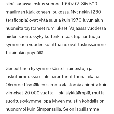
siinä sarjassa joskus vuonna 1990-92. Siis 500
maailman kärkikoneen joukossa. Nyt nekin (280
terafloppia) ovat yhtä suuria kuin 1970-luvun alun
huoneita täyttäneet rumilukset. Vajaassa vuodessa
niiden suorituskyky kuitenkin taas tuplaantuu ja
kymmenen vuoden kuluttua ne ovat taskussamme
tai ainakin pöydällä.
Geneettinen kykymme käsitellä aineistoja ja
laskutoimituksia ei ole parantunut tuona aikana.
Olemme täsmälleen samoja alastomia apinoita kuin
viimeiset 20 000 vuotta. Toki älykkäämpiä, mutta
suorituskykymme jopa lyhyen muistin kohdalla on
huonompi kuin Simpanssilla. Se on lapsillamme