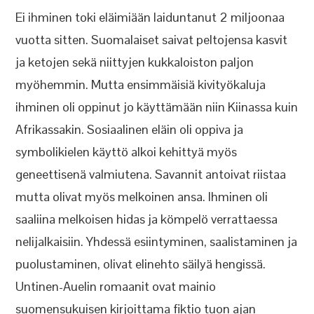
Ei ihminen toki eläimiään laiduntanut 2 miljoonaa
vuotta sitten. Suomalaiset saivat peltojensa kasvit
ja ketojen sekä niittyjen kukkaloiston paljon
myöhemmin. Mutta ensimmäisiä kivityökaluja
ihminen oli oppinut jo käyttämään niin Kiinassa kuin
Afrikassakin. Sosiaalinen eläin oli oppiva ja
symbolikielen käyttö alkoi kehittyä myös
geneettisenä valmiutena. Savannit antoivat riistaa
mutta olivat myös melkoinen ansa. Ihminen oli
saaliina melkoisen hidas ja kömpelö verrattaessa
nelijalkaisiin. Yhdessä esiintyminen, saalistaminen ja
puolustaminen, olivat elinehto säilyä hengissä.
Untinen-Auelin romaanit ovat mainio
suomensukuisen kirjoittama fiktio tuon ajan