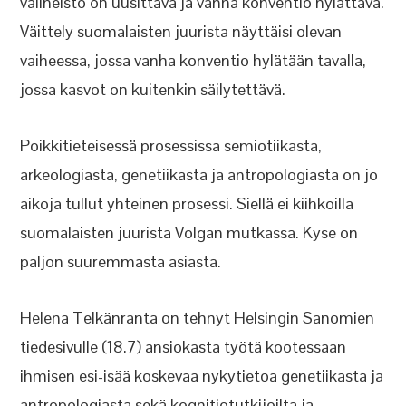
välineistö on uusittava ja vanha konventio hylättävä.
Väittely suomalaisten juurista näyttäisi olevan
vaiheessa, jossa vanha konventio hylätään tavalla,
jossa kasvot on kuitenkin säilytettävä.
Poikkitieteisessä prosessissa semiotiikasta,
arkeologiasta, genetiikasta ja antropologiasta on jo
aikoja tullut yhteinen prosessi. Siellä ei kiihkoilla
suomalaisten juurista Volgan mutkassa. Kyse on
paljon suuremmasta asiasta.
Helena Telkänranta on tehnyt Helsingin Sanomien
tiedesivulle (18.7) ansiokasta työtä kootessaan
ihmisen esi-isää koskevaa nykytietoa genetiikasta ja
antropologiasta sekä kognitiotutkijoilta ja