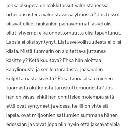
jonka alkuperä on lenkkitossut valmistaneessa
urheiluasusteita valmistavassa yhtiössä? Jos tossut
olisivat olleet hiukankin painavemmat, askel olisi
ollut lyhyempi eikä onnettomuutta olisi tapahtunut.
Lapsia ei olisi syntynyt. Elatusvelvollisuudesta ei olisi
kiista. Mistä tuomarin on aloitettava juttunsa
käsittely? Ketä kuultava? Ehkä hän aloittaa
käpylinnusta ja sen lentoradasta, jääkauden
kuljettamasta kivestä? Ehkä tarina alkaa miehen
tuomasta olutkorista tai uskottomuudesta? Jos
hän on viisas, ehkä hän onnittelee molempia siitä
että ovat syntyneet ja elossa, heillä on yhteisiä
lapsia, ovat miljoonien sattumien summana hänen
edessään ja voivat jopa niin hyvin että jaksavat vielä