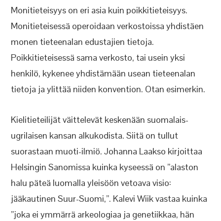
Monitieteisyys on eri asia kuin poikkitieteisyys.
Monitieteisessä operoidaan verkostoissa yhdistäen
monen tieteenalan edustajien tietoja.
Poikkitieteisessä sama verkosto, tai usein yksi
henkilö, kykenee yhdistämään usean tieteenalan
tietoja ja ylittää niiden konvention. Otan esimerkin.
Kielitieteilijät väittelevät keskenään suomalais-
ugrilaisen kansan alkukodista. Siitä on tullut
suorastaan muoti-ilmiö. Johanna Laakso kirjoittaa
Helsingin Sanomissa kuinka kyseessä on ”alaston
halu päteä luomalla yleisöön vetoava visio:
jääkautinen Suur-Suomi,”. Kalevi Wiik vastaa kuinka
”joka ei ymmärrä arkeologiaa ja genetiikkaa, hän