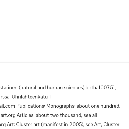
starinen (natural and human sciences) birth: 100751,
rssa, Uhrilähteenkatu 1
il.com Publications: Monographs: about one hundred,
rt.org Articles: about two thousand, see all
org Art: Cluster art (manifest in 2005), see Art, Cluster