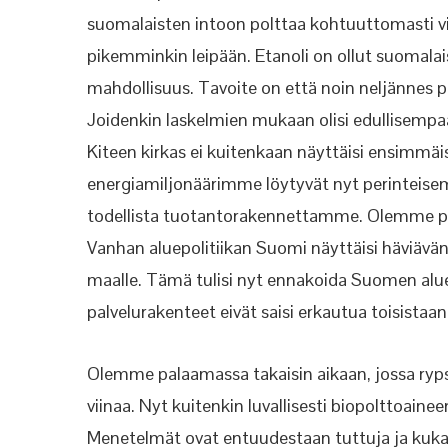
suomalaisten intoon polttaa kohtuuttomasti viin
pikemminkin leipään. Etanoli on ollut
suomalais
mahdollisuus. Tavoite on että noin neljännes p
Joidenkin laskelmien mukaan olisi edullisempa
Kiteen kirkas ei kuitenkaan näyttäisi ensimmäi
energiamiljonäärimme löytyvät nyt perinteis
todellista tuotantorakennettamme. Olemme p
Vanhan aluepolitiikan Suomi näyttäisi häviäv
maalle. Tämä tulisi nyt ennakoida Suomen alu
palvelurakenteet eivät saisi erkautua toisistaa
Olemme palaamassa takaisin aikaan, jossa rypsi
viinaa. Nyt kuitenkin luvallisesti biopolttoainee
Menetelmät ovat entuudestaan tuttuja ja
kuka