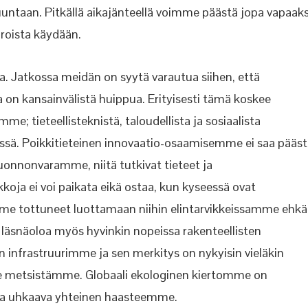
aan. Pitkällä aikajänteellä voimme
päästä jopa vapaaks
roista käydään.
a. Jatkossa meidän on syytä varautua siihen, että
 on kansainvälistä huippua. Erityisesti tämä koskee
tamme;
tieteellisteknistä, taloudellista ja
sosiaalista
eissä. Poikkitieteinen innovaatio-osaamisemme
ei saa pääs
onnonvaramme, niitä tutkivat tieteet ja
oja ei voi paikata eikä ostaa, kun kyseessä ovat
mme tottuneet luottamaan niihin elintarvikkeissamme ehkä
 läsnäoloa myös hyvinkin nopeissa rakenteellisten
n infrastruurimme ja sen merkitys on nykyisin vieläkin
e metsistämme. Globaali ekologinen kiertomme on
aa
uhkaava yhteinen haasteemme.