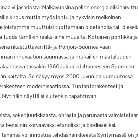
aa viljasadosta. Nälkävuosina pellon energia olisi tarvittu
ille
kirous mutta myös
lohtu ja nykyisin melkoinen
elloistamme muuttuisi tuottamaan bioetanolia tai -dieseli
a tuoda tämäkin raaka-aine muualta. Kotoinen pontikka ja
senä rikastuttavan Itä- ja Pohjois-Suomea vaan
emmän innovaation suunnassa ja mukaillen maatalouden
alaamassa tässäkin 1960-lukua edeltäneeseen Suomeen.
änän kartalta. Se näkyy myös 2000-luvun paluumuutossa
erakenteen modernisaatiossa. Tuotantorakenteet ja
n. Nyt näin näyttäisi kuitenkin tapahtuvan.
stä, sokerijuurikkaasta, ohrasta ja perunasta valmistetaa
na bensiinin korvaavaksi etanoliksi ja biodieseliksi.
 tahansa voi innostua tehdashankkeesta
Syntymässä on j