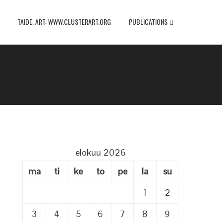
TAIDE, ART: WWW.CLUSTERART.ORG
PUBLICATIONS
elokuu 2026
ma
ti
ke
to
pe
la
su
1
2
3
4
5
6
7
8
9