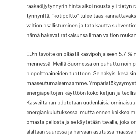
raakaöljytynnyrin hinta alkoi nousta yli tietyn 
tynnyriltä, ”kotipoltto” tulee taas kannattava
valtion osallistuminen ja tätä kautta subventiot
nämä hakevat ratkaisunsa ilman
valtion mukan
EU:n tavoite on päästä kasvipohjaiseen 5.7 %:
mennessä.
Meillä Suomessa on puhuttu noin p
biopolttoaineiden tuottoon.
Se näkyisi kesäisi
maaseutumaisemaamme. Ympäristökysymyst
energiapeltojen käyttöön koko ketjun ja teolli
Kasveiltahan odotetaan uudenlaisia ominaisuuk
energiankulutuksessa, mutta ennen kaikkea ma
omasta pellosta ja se käytetään tavalla, joka o
alaltaan suuressa
ja harvaan asutussa maassa 