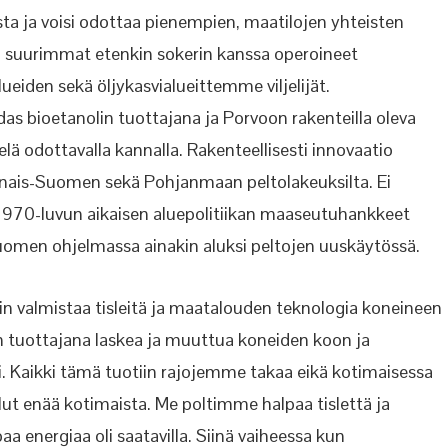
sta
ja voisi odottaa pienempien, maatilojen yhteisten
ksi suurimmat etenkin sokerin kanssa operoineet
alueiden sekä
öljykasvialueittemme
viljelijät.
das
bioetanolin tuottajana
ja Porvoon rakenteilla oleva
ä odottavalla kannalla. Rakenteellisesti innovaatio
ounais-Suomen sekä Pohjanmaan peltolakeuksilta.
Ei
ä 1970-luvun aikaisen aluepolitiikan maaseutuhankkeet
Suomen
ohjelmassa ainakin aluksi
peltojen uuskäytössä.
n valmistaa tisleitä ja maatalouden teknologia koneineen
n tuottajana laskea ja muuttua koneiden koon ja
i. Kaikki tämä tuotiin rajojemme takaa eikä kotimaisessa
ut enää kotimaista. Me poltimme halpaa tislettä ja
 energiaa oli saatavilla. Siinä vaiheessa kun