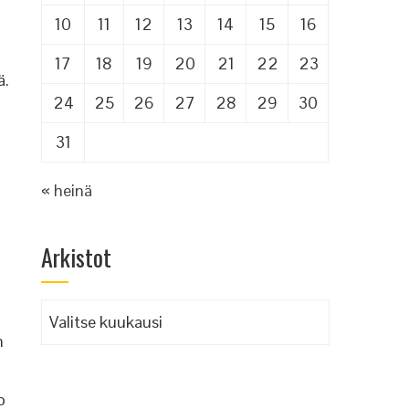
10
11
12
13
14
15
16
17
18
19
20
21
22
23
ä.
24
25
26
27
28
29
30
31
« heinä
Arkistot
Arkistot
n
o