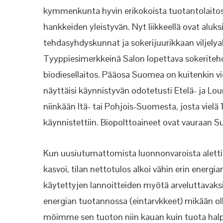
kymmenkunta hyvin erikokoista tuotantolaito
hankkeiden yleistyvän. Nyt liikkeellä ovat alu
tehdasyhdyskunnat
ja sokerijuurikkaan viljely
Tyyppiesimerkkeinä Salon lopettava sokeriteh
biodiesellaitos.
Pääosa Suomea on kuitenkin viel
näyttäisi käynnistyvän odotetusti Etelä- ja L
niinkään
Itä- tai Pohjois-Suomesta, josta viel
käynnistettiin. Biopolttoaineet ovat vauraan 
Kun uusiutumattomista luonnonvaroista alettii
kasvoi, tilan nettotulos alkoi vähin erin
energia
käytettyjen lannoitteiden myötä arveluttavaks
energian tuotannossa (eintarvkkeet) mikään oll
möimme sen tuoton niin kauan kuin tuota halpaa