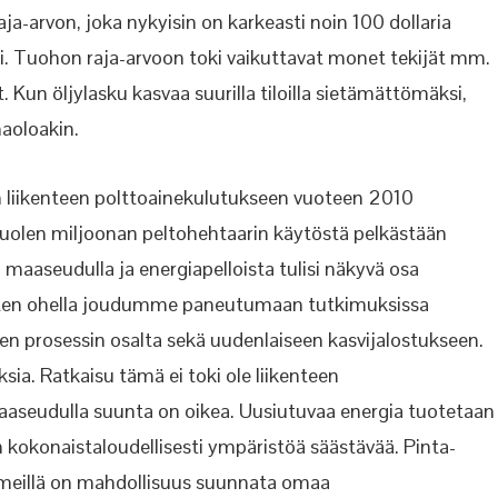
raja-arvon, joka nykyisin on karkeasti noin 100 dollaria
ksi. Tuohon raja-arvoon toki vaikuttavat monet tekijät mm.
. Kun öljylasku kasvaa suurilla tiloilla sietämättömäksi,
aoloakin.
n liikenteen polttoainekulutukseen vuoteen 2010
uolen miljoonan peltohehtaarin käytöstä pelkästään
n maaseudulla ja energiapelloista tulisi näkyvä osa
en ohella joudumme
paneutumaan tutkimuksissa
sen prosessin osalta
sekä uudenlaiseen kasvijalostukseen.
sia.
Ratkaisu tämä ei toki ole liikenteen
aseudulla suunta on oikea. Uusiutuvaa energia tuotetaan
n
kokonaistaloudellisesti
ympäristöä säästävää. Pinta-
meillä on mahdollisuus suunnata omaa