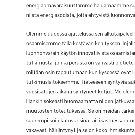
energiaomavaraisuuttamme haluamaamme suunt
niistä energiasodista, joita
ehtyvistä luonnonva
Olemme uudessa ajattelussa sen alkutaipaleell
osaamisemme tällä kestävän kehityksen linjalla
luonnonvarain käytön innovatiivista osaamis
tutkimusta, jonka perusta on vahvasti biotiet
miltään osin rapautumaan kun kyseessä ovat lu
tutkimuslaitoksemme. Tieteeseen syntyviä aukk
vuosisatojen aikana syntyneet ketjut. Me ole
liiankin sokeasti huomaamatta niiden
jatkuvaa
muutosten toteutuksissa. Se on
meidän tärkei
suurempi kuin katovuosina tai rikastuessamm
vakavasti häiriintynyt ja se on koko ihmiskunt