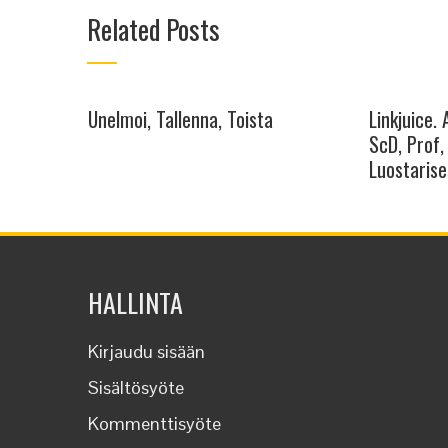
Related Posts
Unelmoi, Tallenna, Toista
Linkjuice.
ScD, Prof, 
Luostarise
HALLINTA
Kirjaudu sisään
Sisältösyöte
Kommenttisyöte