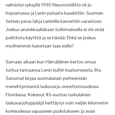
valmistui syksyllä 1990 Neuvostoliitto oli jo
hajoamassa ja Lenin patsaita kaadettiin. Suomen
tieteen paras lahja Leninille kannettiin varastoon.
Joskus ansiokkaallakaan tutkimuksella ei ole enää
poliittista käyttöä ja se häviää. Ehkä se joskus
myöhemmin kaivetaan taas esille?
Samaan aikaan kun Hämäläinen kertoo omaa
tuttua tarinaansa Lenin kultin kaatumisesta, Ilta-
Sanomat kirjaa suomalaisen perheenisän
menehtymisestä laskuvarjo-onnettomuudessa
Floridassa. Kokenut 45-vuotias turkulainen
laskuvarjohyppääjä heittäytyi noin neljän kilometrin
korkeudessa vapaaseen pudotukseen ja avasi