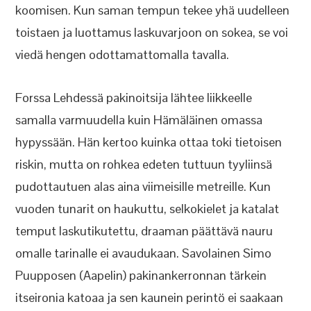
koomisen. Kun saman tempun tekee yhä uudelleen
toistaen ja luottamus laskuvarjoon on sokea, se voi
viedä hengen odottamattomalla tavalla.
Forssa Lehdessä pakinoitsija lähtee liikkeelle
samalla varmuudella kuin Hämäläinen omassa
hypyssään. Hän kertoo kuinka ottaa toki tietoisen
riskin, mutta on rohkea edeten tuttuun tyyliinsä
pudottautuen alas aina viimeisille metreille. Kun
vuoden tunarit on haukuttu, selkokielet ja katalat
temput laskutikutettu, draaman päättävä nauru
omalle tarinalle ei avaudukaan. Savolainen Simo
Puupposen (Aapelin) pakinankerronnan tärkein
itseironia katoaa ja sen kaunein perintö ei saakaan