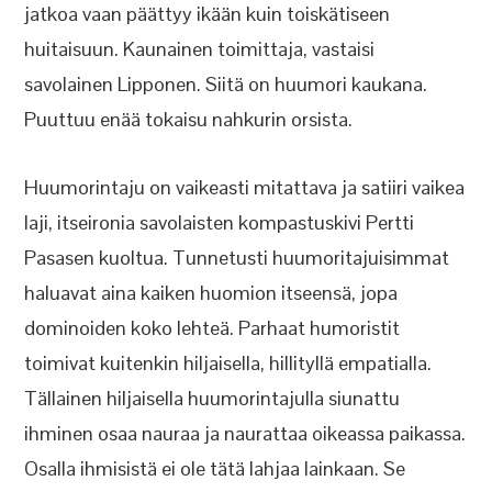
jatkoa vaan päättyy ikään kuin toiskätiseen
huitaisuun. Kaunainen toimittaja, vastaisi
savolainen Lipponen. Siitä on huumori kaukana.
Puuttuu enää tokaisu nahkurin orsista.
Huumorintaju on vaikeasti mitattava ja satiiri vaikea
laji, itseironia savolaisten kompastuskivi Pertti
Pasasen kuoltua. Tunnetusti huumoritajuisimmat
haluavat aina kaiken huomion itseensä, jopa
dominoiden koko lehteä. Parhaat humoristit
toimivat kuitenkin hiljaisella, hillityllä empatialla.
Tällainen hiljaisella huumorintajulla siunattu
ihminen osaa nauraa ja naurattaa oikeassa paikassa.
Osalla ihmisistä ei ole tätä lahjaa lainkaan. Se