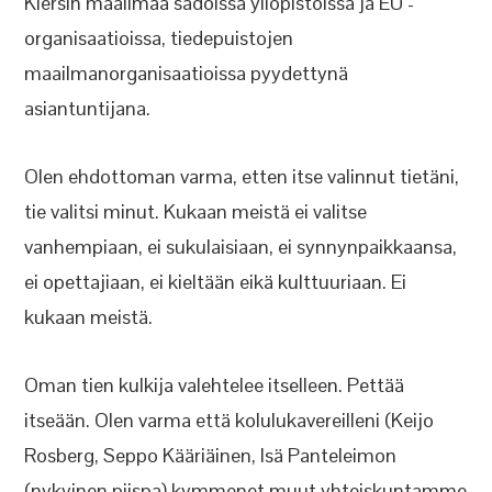
Kiersin maailmaa sadoissa yliopistoissa ja EU -
organisaatioissa, tiedepuistojen
maailmanorganisaatioissa pyydettynä
asiantuntijana.
Olen ehdottoman varma, etten itse valinnut tietäni,
tie valitsi minut. Kukaan meistä ei valitse
vanhempiaan, ei sukulaisiaan, ei synnynpaikkaansa,
ei opettajiaan, ei kieltään eikä kulttuuriaan. Ei
kukaan meistä.
Oman tien kulkija valehtelee itselleen. Pettää
itseään. Olen varma että kolulukavereilleni (Keijo
Rosberg, Seppo Kääriäinen, Isä Panteleimon
(nykyinen piispa) kymmenet muut yhteiskuntamme