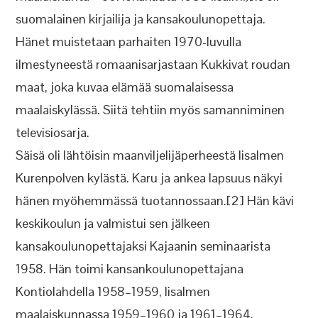
suomalainen kirjailija ja kansakoulunopettaja.
Hänet muistetaan parhaiten 1970-luvulla
ilmestyneestä romaanisarjastaan Kukkivat roudan
maat, joka kuvaa elämää suomalaisessa
maalaiskylässä. Siitä tehtiin myös samanniminen
televisiosarja.
Säisä oli lähtöisin maanviljelijäperheestä Iisalmen
Kurenpolven kylästä. Karu ja ankea lapsuus näkyi
hänen myöhemmässä tuotannossaan.[2] Hän kävi
keskikoulun ja valmistui sen jälkeen
kansakoulunopettajaksi Kajaanin seminaarista
1958. Hän toimi kansankoulunopettajana
Kontiolahdella 1958–1959, Iisalmen
maalaiskunnassa 1959–1960 ja 1961–1964,