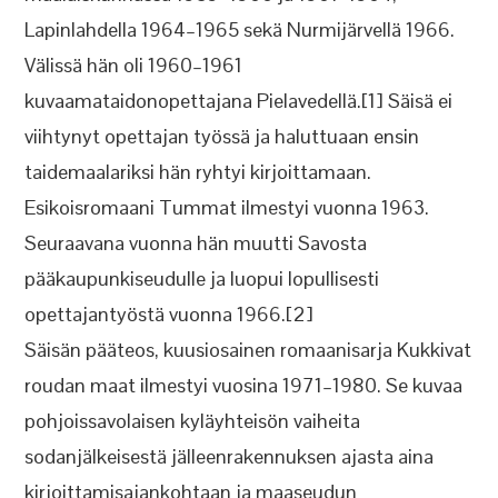
Lapinlahdella 1964–1965 sekä Nurmijärvellä 1966.
Välissä hän oli 1960–1961
kuvaamataidonopettajana Pielavedellä.[1] Säisä ei
viihtynyt opettajan työssä ja haluttuaan ensin
taidemaalariksi hän ryhtyi kirjoittamaan.
Esikoisromaani Tummat ilmestyi vuonna 1963.
Seuraavana vuonna hän muutti Savosta
pääkaupunkiseudulle ja luopui lopullisesti
opettajantyöstä vuonna 1966.[2]
Säisän pääteos, kuusiosainen romaanisarja Kukkivat
roudan maat ilmestyi vuosina 1971–1980. Se kuvaa
pohjoissavolaisen kyläyhteisön vaiheita
sodanjälkeisestä jälleenrakennuksen ajasta aina
kirjoittamisajankohtaan ja maaseudun