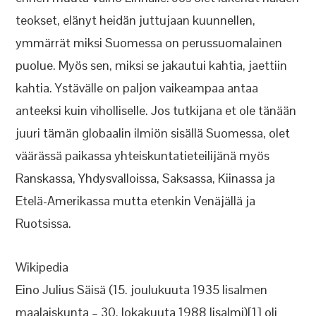
teokset, elänyt heidän juttujaan kuunnellen,
ymmärrät miksi Suomessa on perussuomalainen
puolue. Myös sen, miksi se jakautui kahtia, jaettiin
kahtia. Ystävälle on paljon vaikeampaa antaa
anteeksi kuin viholliselle. Jos tutkijana et ole tänään
juuri tämän globaalin ilmiön sisällä Suomessa, olet
väärässä paikassa yhteiskuntatieteilijänä myös
Ranskassa, Yhdysvalloissa, Saksassa, Kiinassa ja
Etelä-Amerikassa mutta etenkin Venäjällä ja
Ruotsissa.
Wikipedia
Eino Julius Säisä (15. joulukuuta 1935 Iisalmen
maalaiskunta – 30. lokakuuta 1988 Iisalmi)[1] oli