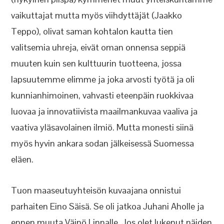
vaikuttajat mutta myös viihdyttäjät (Jaakko
Teppo), olivat saman kohtalon kautta tien
valitsemia uhreja, eivät oman onnensa seppiä
muuten kuin sen kulttuurin tuotteena, jossa
lapsuutemme elimme ja joka arvosti työtä ja oli
kunnianhimoinen, vahvasti eteenpäin ruokkivaa
luovaa ja innovatiivista maailmankuvaa vaaliva ja
vaativa yläsavolainen ilmiö. Mutta monesti siinä
myös hyvin ankara sodan jälkeisessä Suomessa
eläen.
Tuon maaseutuyhteisön kuvaajana onnistui
parhaiten Eino Säisä. Se oli jatkoa Juhani Aholle ja
ennen muuta Väinö Linnalle. Jos olet lukenut näiden