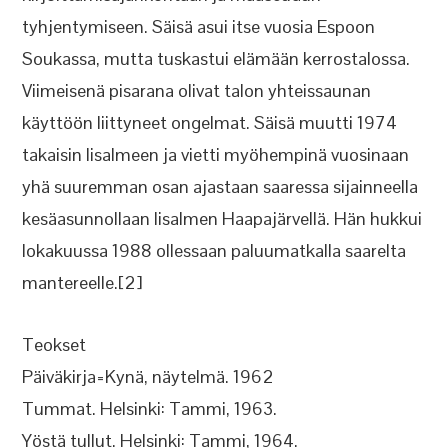
tyhjentymiseen. Säisä asui itse vuosia Espoon
Soukassa, mutta tuskastui elämään kerrostalossa.
Viimeisenä pisarana olivat talon yhteissaunan
käyttöön liittyneet ongelmat. Säisä muutti 1974
takaisin Iisalmeen ja vietti myöhempinä vuosinaan
yhä suuremman osan ajastaan saaressa sijainneella
kesäasunnollaan Iisalmen Haapajärvellä. Hän hukkui
lokakuussa 1988 ollessaan paluumatkalla saarelta
mantereelle.[2]
Teokset
Päiväkirja=Kynä, näytelmä. 1962
Tummat. Helsinki: Tammi, 1963.
Yöstä tullut. Helsinki: Tammi, 1964.