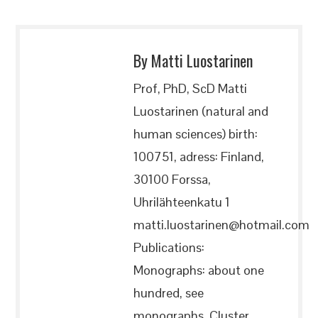
By Matti Luostarinen
Prof, PhD, ScD Matti
Luostarinen (natural and
human sciences) birth:
100751, adress: Finland,
30100 Forssa,
Uhrilähteenkatu 1
matti.luostarinen@hotmail.com
Publications:
Monographs: about one
hundred, see
monographs, Cluster