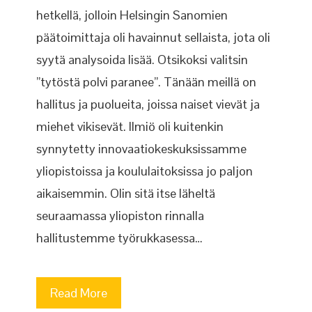
hetkellä, jolloin Helsingin Sanomien
päätoimittaja oli havainnut sellaista, jota oli
syytä analysoida lisää. Otsikoksi valitsin
”tytöstä polvi paranee”. Tänään meillä on
hallitus ja puolueita, joissa naiset vievät ja
miehet vikisevät. Ilmiö oli kuitenkin
synnytetty innovaatiokeskuksissamme
yliopistoissa ja koululaitoksissa jo paljon
aikaisemmin. Olin sitä itse läheltä
seuraamassa yliopiston rinnalla
hallitustemme työrukkasessa…
Read More