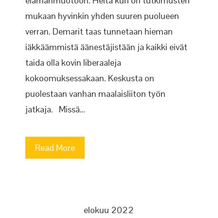
elämänmuotoon. Heitä kun on tutkimusten
mukaan hyvinkin yhden suuren puolueen
verran. Demarit taas tunnetaan hieman
iäkkäämmistä äänestäjistään ja kaikki eivät
taida olla kovin liberaaleja
kokoomuksessakaan. Keskusta on
puolestaan vanhan maalaisliiton työn
jatkaja. Missä…
Read More
elokuu 2022