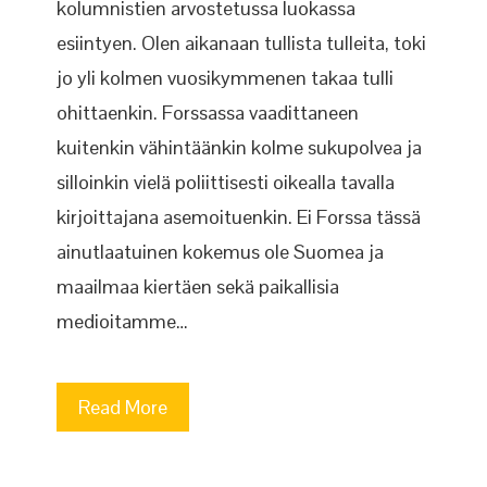
kolumnistien arvostetussa luokassa
esiintyen. Olen aikanaan tullista tulleita, toki
jo yli kolmen vuosikymmenen takaa tulli
ohittaenkin. Forssassa vaadittaneen
kuitenkin vähintäänkin kolme sukupolvea ja
silloinkin vielä poliittisesti oikealla tavalla
kirjoittajana asemoituenkin. Ei Forssa tässä
ainutlaatuinen kokemus ole Suomea ja
maailmaa kiertäen sekä paikallisia
medioitamme…
Read More