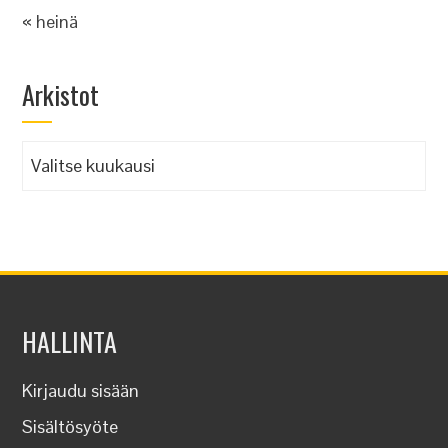
« heinä
Arkistot
Arkistot
HALLINTA
Kirjaudu sisään
Sisältösyöte