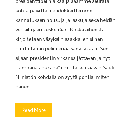
presidenttipelin aikaa ja saamme seurata
kohta päivittäin ehdokkaittemme
kannatuksen nousuja ja laskuja sekä heidän
vertailujaan keskenään. Koska aiheesta
kirjoitetaan väsyksiin saakka, en siihen
puutu tähän peliin enää sanallakaan. Sen
sijaan presidentin virkansa jättävän ja nyt
”rampana ankkana” ilmiötä seuraavan Sauli
Niinistön kohdalla on syytä pohtia, miten
hänen…
Read More