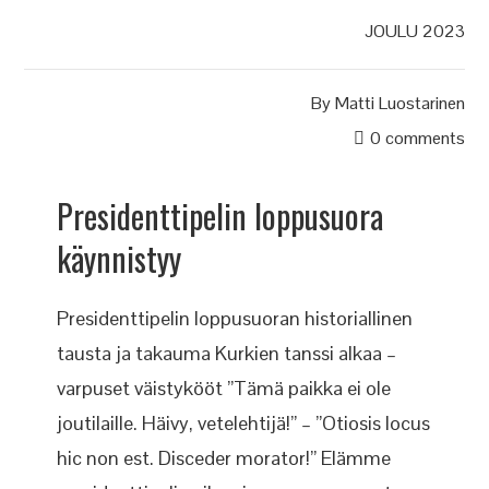
JOULU 2023
By
Matti Luostarinen
0 comments
Presidenttipelin loppusuora
käynnistyy
Presidenttipelin loppusuoran historiallinen
tausta ja takauma Kurkien tanssi alkaa –
varpuset väistykööt ”Tämä paikka ei ole
joutilaille. Häivy, vetelehtijä!” – ”Otiosis locus
hic non est. Disceder morator!” Elämme