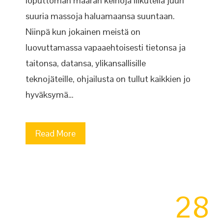
loputtoman määrän keinoja liikutella juuri
suuria massoja haluamaansa suuntaan.
Niinpä kun jokainen meistä on
luovuttamassa vapaaehtoisesti tietonsa ja
taitonsa, datansa, ylikansallisille
teknojäteille, ohjailusta on tullut kaikkien jo
hyväksymä…
Read More
28