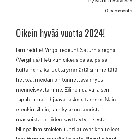
By
Matti Luostarinen
0 comments
Oikein hyvää vuotta 2024!
Iam redit et Virgo, redeunt Saturnia regna.
(Vergilius) Heti kun oikeus palaa, palaa
kultainen aika. Jotta ymmärtäisimme tätä
hetkeä, meidän on tunnettava myös
menneisyyttämme. Eilinen päivä ja sen
tapahtumat ohjaavat askeleitamme. Näin
etenkin silloin, kun kyse on suurista
massoista ja niiden käyttäytymisestä.
Niinpä ihmismielen tuntijat ovat kehitelleet