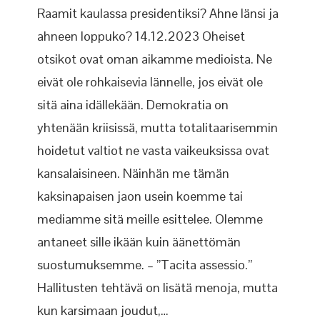
Raamit kaulassa presidentiksi? Ahne länsi ja
ahneen loppuko? 14.12.2023 Oheiset
otsikot ovat oman aikamme medioista. Ne
eivät ole rohkaisevia lännelle, jos eivät ole
sitä aina idällekään. Demokratia on
yhtenään kriisissä, mutta totalitaarisemmin
hoidetut valtiot ne vasta vaikeuksissa ovat
kansalaisineen. Näinhän me tämän
kaksinapaisen jaon usein koemme tai
mediamme sitä meille esittelee. Olemme
antaneet sille ikään kuin äänettömän
suostumuksemme. – ”Tacita assessio.”
Hallitusten tehtävä on lisätä menoja, mutta
kun karsimaan joudut,…