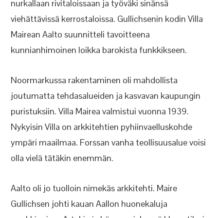
nurkallaan rivitaloissaan ja työväki sinänsä
viehättävissä kerrostaloissa. Gullichsenin kodin Villa
Mairean Aalto suunnitteli tavoitteena
kunnianhimoinen loikka barokista funkkikseen.
Noormarkussa rakentaminen oli mahdollista
joutumatta tehdasalueiden ja kasvavan kaupungin
puristuksiin. Villa Mairea valmistui vuonna 1939.
Nykyisin Villa on arkkitehtien pyhiinvaelluskohde
ympäri maailmaa. Forssan vanha teollisuusalue voisi
olla vielä tätäkin enemmän.
Aalto oli jo tuolloin nimekäs arkkitehti. Maire
Gullichsen johti kauan Aallon huonekaluja