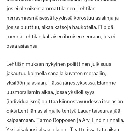
jos ei ole oikein ammattilainen. Lehtilän
herrasmiesmäisessä kyydissä korostuu asialinja ja
jos se puuttuu, alkaa katsoja haukotella. Ei pidä
mennä Lehtilän kaltaisen ihmisen seuraan, jos ei
osaa asiaansa.
Lehtilän mukaan nykyinen poliittinen julkisuus
jakautuu kolmella sanalla kuvaten moraaliin,
yksilöön ja asiaan. Tässä järjestyksessä. Elämme
uusmoralismin aikaa, jossa yksilöllisyys
(individualismi) ohittaa kiinnostavuudessa itse asian.
Siksi Lehtilän asialinjalle tehtyä Lauantaiseuraa jää
kaipaamaan. Tarmo Ropposen ja Arvi Lindin rinnalla.
Yksi aikakausi alkaa olla ohi. Teatterissa tätä aikaa