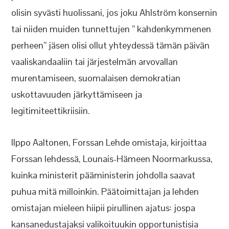
olisin syvästi huolissani, jos joku Ahlström konsernin
tai niiden muiden tunnettujen ” kahdenkymmenen
perheen” jäsen olisi ollut yhteydessä tämän päivän
vaaliskandaaliin tai järjestelmän arvovallan
murentamiseen, suomalaisen demokratian
uskottavuuden järkyttämiseen ja
legitimiteettikriisiin.
Ilppo Aaltonen, Forssan Lehde omistaja, kirjoittaa
Forssan lehdessä, Lounais-Hämeen Noormarkussa,
kuinka ministerit pääministerin johdolla saavat
puhua mitä milloinkin. Päätoimittajan ja lehden
omistajan mieleen hiipii pirullinen ajatus: jospa
kansanedustajaksi valikoituukin opportunistisia