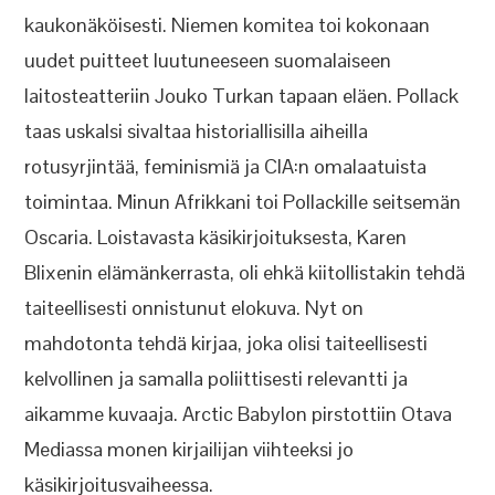
kaukonäköisesti. Niemen komitea toi kokonaan
uudet puitteet luutuneeseen suomalaiseen
laitosteatteriin Jouko Turkan tapaan eläen. Pollack
taas uskalsi sivaltaa historiallisilla aiheilla
rotusyrjintää, feminismiä ja CIA:n omalaatuista
toimintaa. Minun Afrikkani toi Pollackille seitsemän
Oscaria. Loistavasta käsikirjoituksesta, Karen
Blixenin elämänkerrasta, oli ehkä kiitollistakin tehdä
taiteellisesti onnistunut elokuva. Nyt on
mahdotonta tehdä kirjaa, joka olisi taiteellisesti
kelvollinen ja samalla poliittisesti relevantti ja
aikamme kuvaaja. Arctic Babylon pirstottiin Otava
Mediassa monen kirjailijan viihteeksi jo
käsikirjoitusvaiheessa.