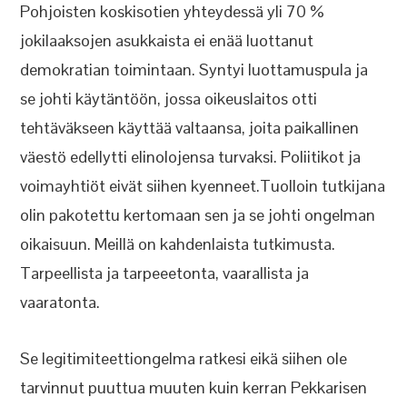
Pohjoisten koskisotien yhteydessä yli 70 %
jokilaaksojen asukkaista ei enää luottanut
demokratian toimintaan. Syntyi luottamuspula ja
se johti käytäntöön, jossa oikeuslaitos otti
tehtäväkseen käyttää valtaansa, joita paikallinen
väestö edellytti elinolojensa turvaksi. Poliitikot ja
voimayhtiöt eivät siihen kyenneet.Tuolloin tutkijana
olin pakotettu kertomaan sen ja se johti ongelman
oikaisuun. Meillä on kahdenlaista tutkimusta.
Tarpeellista ja tarpeeetonta, vaarallista ja
vaaratonta.
Se legitimiteettiongelma ratkesi eikä siihen ole
tarvinnut puuttua muuten kuin kerran Pekkarisen