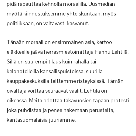
pidä rapauttaa kehnolla moraalilla. Uusmedian
myötä kiinnostuksemme yhteiskuntaan, myös
politiikkaan, on valtavasti kasvanut.
Tänään moraali on ensimmäinen asia, kertoo
eläkkeelle jäävä herrasmiestoimittaja Hannu Lehtilä.
Sillä on suurempi tilaus kuin rahalla tai
kelohotelleilla kansallispuistoissa, suurilla
kauppakeskuksilla teittemme risteyksissä. Tämän
oivaltaja voittaa seuraavat vaalit. Lehtilä on
oikeassa. Meitä odottaa takavuosien tapaan protesti
joka puhdistaa ja penee hakemaan perusteita,
kantasuomalaisia juuriamme.