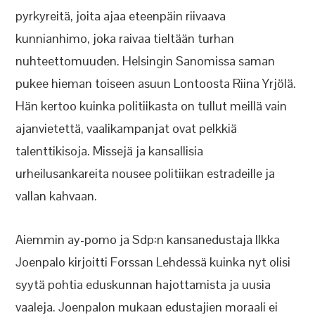
pyrkyreitä, joita ajaa eteenpäin riivaava
kunnianhimo, joka raivaa tieltään turhan
nuhteettomuuden. Helsingin Sanomissa saman
pukee hieman toiseen asuun Lontoosta Riina Yrjölä.
Hän kertoo kuinka politiikasta on tullut meillä vain
ajanvietettä, vaalikampanjat ovat pelkkiä
talenttikisoja. Missejä ja kansallisia
urheilusankareita nousee politiikan estradeille ja
vallan kahvaan.
Aiemmin ay-pomo ja Sdp:n kansanedustaja Ilkka
Joenpalo kirjoitti Forssan Lehdessä kuinka nyt olisi
syytä pohtia eduskunnan hajottamista ja uusia
vaaleja. Joenpalon mukaan edustajien moraali ei