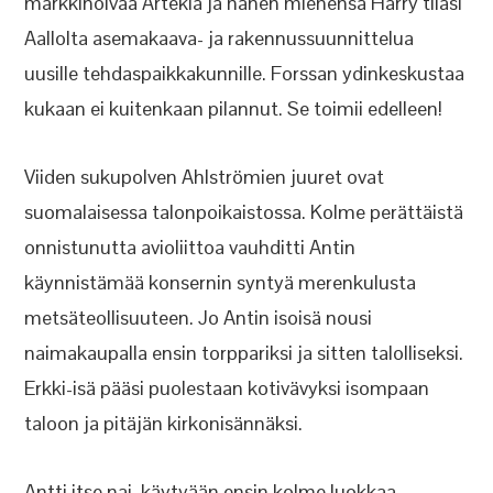
markkinoivaa Artekia ja hänen miehensä Harry tilasi
Aallolta asemakaava- ja rakennussuunnittelua
uusille tehdaspaikkakunnille. Forssan ydinkeskustaa
kukaan ei kuitenkaan pilannut. Se toimii edelleen!
Viiden sukupolven Ahlströmien juuret ovat
suomalaisessa talonpoikaistossa. Kolme perättäistä
onnistunutta avioliittoa vauhditti Antin
käynnistämää konsernin syntyä merenkulusta
metsäteollisuuteen. Jo Antin isoisä nousi
naimakaupalla ensin torppariksi ja sitten talolliseksi.
Erkki-isä pääsi puolestaan kotivävyksi isompaan
taloon ja pitäjän kirkonisännäksi.
Antti itse nai, käytyään ensin kolme luokkaa