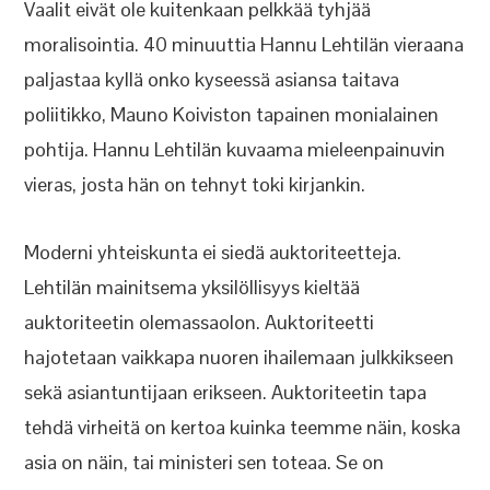
Vaalit eivät ole kuitenkaan pelkkää tyhjää
moralisointia. 40 minuuttia Hannu Lehtilän vieraana
paljastaa kyllä onko kyseessä asiansa taitava
poliitikko, Mauno Koiviston tapainen monialainen
pohtija. Hannu Lehtilän kuvaama mieleenpainuvin
vieras, josta hän on tehnyt toki kirjankin.
Moderni yhteiskunta ei siedä auktoriteetteja.
Lehtilän mainitsema yksilöllisyys kieltää
auktoriteetin olemassaolon. Auktoriteetti
hajotetaan vaikkapa nuoren ihailemaan julkkikseen
sekä asiantuntijaan erikseen. Auktoriteetin tapa
tehdä virheitä on kertoa kuinka teemme näin, koska
asia on näin, tai ministeri sen toteaa. Se on