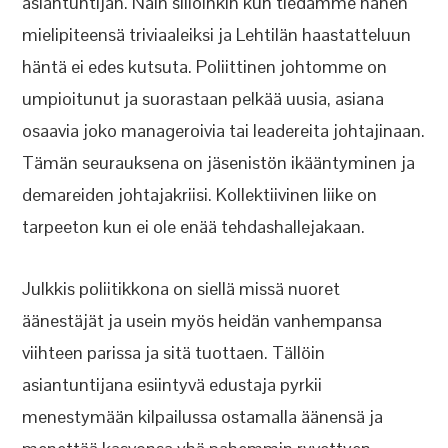
asiantuntijan. Näin silloinkin kun tiedämme hänen
mielipiteensä triviaaleiksi ja Lehtilän haastatteluun
häntä ei edes kutsuta. Poliittinen johtomme on
umpioitunut ja suorastaan pelkää uusia, asiana
osaavia joko manageroivia tai leadereita johtajinaan.
Tämän seurauksena on jäsenistön ikääntyminen ja
demareiden johtajakriisi. Kollektiivinen liike on
tarpeeton kun ei ole enää tehdashallejakaan.
Julkkis poliitikkona on siellä missä nuoret
äänestäjät ja usein myös heidän vanhempansa
viihteen parissa ja sitä tuottaen. Tällöin
asiantuntijana esiintyvä edustaja pyrkii
menestymään kilpailussa ostamalla äänensä ja