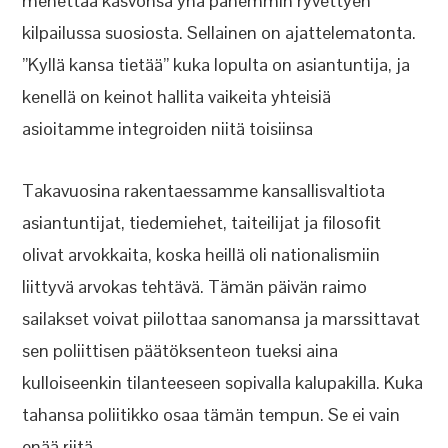
menettää kasvonsa yhä pahemmin ryvettyen
kilpailussa suosiosta. Sellainen on ajattelematonta.
”Kyllä kansa tietää” kuka lopulta on asiantuntija, ja
kenellä on keinot hallita vaikeita yhteisiä
asioitamme integroiden niitä toisiinsa
Takavuosina rakentaessamme kansallisvaltiota
asiantuntijat, tiedemiehet, taiteilijat ja filosofit
olivat arvokkaita, koska heillä oli nationalismiin
liittyvä arvokas tehtävä. Tämän päivän raimo
sailakset voivat piilottaa sanomansa ja marssittavat
sen poliittisen päätöksenteon tueksi aina
kulloiseenkin tilanteeseen sopivalla kalupakilla. Kuka
tahansa poliitikko osaa tämän tempun. Se ei vain
enää riitä.