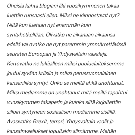
Oheisia kahta blogiani liki vuosikymmenen takaa
luettiin runsaasti eilen. Miksi ne kiinnostavat nyt?
Niitä kun luetaan nyt enemmän kuin
syntyhetkellään. Olivatko ne aikanaan aikaansa
edellä vai ovatko ne nyt paremmin ymmärrettävissä
seuraten Euroopan ja Yhdysvaltain vaaaleja.
Kertovatko ne lukijalleen miksi puoluelaitoksemme
joutui syvään kriisiin ja miksi perussuomalainen
kansanliike syntyi. Onko se meiltä ehkä unohtunut.
Miksi mediamme on unohtanut mitä meillä tapahtui
vuosikymmen takaperin ja kuinka siitä kirjoitettiin
silloin syntyneen sosiaalisen mediamme sisällä.
Avasivatko Brexit, terrori, Yhdysvaltain vaalit ja
kansainvaellukset lopultakin silmämme. Mehän