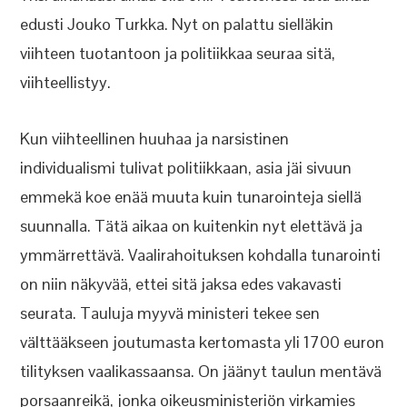
edusti Jouko Turkka. Nyt on palattu sielläkin
viihteen tuotantoon ja politiikkaa seuraa sitä,
viihteellistyy.
Kun viihteellinen huuhaa ja narsistinen
individualismi tulivat politiikkaan, asia jäi sivuun
emmekä koe enää muuta kuin tunarointeja siellä
suunnalla. Tätä aikaa on kuitenkin nyt elettävä ja
ymmärrettävä. Vaalirahoituksen kohdalla tunarointi
on niin näkyvää, ettei sitä jaksa edes vakavasti
seurata. Tauluja myyvä ministeri tekee sen
välttääkseen joutumasta kertomasta yli 1700 euron
tilityksen vaalikassaansa. On jäänyt taulun mentävä
porsaanreikä, jonka oikeusministeriön virkamies