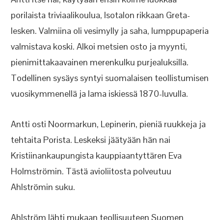
porilaista triviaalikoulua, Isotalon rikkaan Greta-
lesken. Valmiina oli vesimylly ja saha, lumppupaperia
valmistava koski. Alkoi metsien osto ja myynti,
pienimittakaavainen merenkulku purjealuksilla.
Todellinen sysäys syntyi suomalaisen teollistumisen
vuosikymmenellä ja lama iskiessä 1870-luvulla.
Antti osti Noormarkun, Lepinerin, pieniä ruukkeja ja
tehtaita Porista. Leskeksi jäätyään hän nai
Kristiinankaupungista kauppiaantyttären Eva
Holmströmin. Tästä avioliitosta polveutuu
Ahlströmin suku.
Ahlström lähti mukaan teollisuuteen Suomen