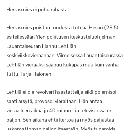
Herrasmies ei puhu rahasta
Herrasmies poistuu ruudusta toteaa Hesari (28.5)
esitellessään Ylen poliittisen keskusteluohjelman
Lauantaiseuran Hannu Lehtilän
keskiviikkovieraanaan. Viimeisessä Lauantaiseurassa
Lehtilän vieraaksi saapuu kukapas muu kuin vanha
tuttu Tarja Halonen.
Lehtilä ei ole revolveri haastattelija eikä polemisoi
saati ärsytä, provosoi vieraitaan. Hän antaa
vieraalleen aikaa ja 40 minuuttia televisiossa on
paljon. Sen aikana ehtii kertoa ja myös paljastaa
uskomattoman paljon itsestään. Myös tunaroida,