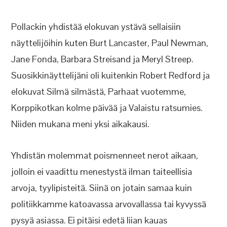
Pollackin yhdistää elokuvan ystävä sellaisiin
näyttelijöihin kuten Burt Lancaster, Paul Newman,
Jane Fonda, Barbara Streisand ja Meryl Streep.
Suosikkinäyttelijäni oli kuitenkin Robert Redford ja
elokuvat Silmä silmästä, Parhaat vuotemme,
Korppikotkan kolme päivää ja Valaistu ratsumies.
Niiden mukana meni yksi aikakausi.
Yhdistän molemmat poismenneet nerot aikaan,
jolloin ei vaadittu menestystä ilman taiteellisia
arvoja, tyylipisteitä. Siinä on jotain samaa kuin
politiikkamme katoavassa arvovallassa tai kyvyssä
pysyä asiassa. Ei pitäisi edetä liian kauas