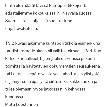
hinta ole määrättävissä kuntapoliitikkojen tai
edustajiemme kokouksissa. Niin syvällä suossa
Suomi ei toki kulje eikä suostu sinne
ohjailtavaksikaan.
TV 2 kuvasi aikamme kuntapoliitikkoja esimerkkinä
taudistamme. Mukaan oli valittu Loimaa ja Pori. Kun
katsoi kunnallisjohtajien juoksua Porissa pakoon
toimittajia hävitettyjen dokumenttien seurauksena
tai Loimaalla epätoivoista vaalirahoittajien ylistystä,
ei jäänyt enää epäilystä siitä, miksi kakkostie on ja
tulee olemaan myös jatkossa niin kehnossa
kunnossa.
Matti Luostarinen