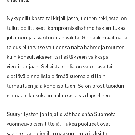
Nykypoliitikosta tai kirjailijasta, tieteen tekijästä, on
tullut poliittisesti kompromissihahmo hakien tukea
julkimon ja asiantuntijan väliltä. Globaali maailma ja
talous ei tarvitse valtioonsa näitä hahmoja muuten
kuin konsulteikseen tai lisätäkseen vaikkapa
vientitulojaan. Sellaista roolia on varottava tai
elettävä pinnallista elämää suomalaisittain
turhautuen ja alkoholisoituen. Se on prostituoidun
elämää eikä kukaan halua sellaista lapselleen.
Suuryritysten johtajat eivät hae enää Suometa
vuorineuvoksen titteliä. Tukea puolueet ovat
saaneet vain pieniltä maakuntien yrityksiltä,