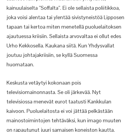
kainuulaiselta ”Soffalta”. Ei ole sellaista poliitikkoa,
joka voisi alentaa tai ylentää sivistyneistöä Lipposen
tapaan tai kertoa miten menetellä puoluelaitoksen
ajautuessa kriisiin. Sellaista arvovaltaa ei ollut edes
Urho Kekkosella. Kaukana siitä. Kun Yhdysvallat
joutuu johtajakriisiin, se kyllä Suomessa
huomataan.
Keskusta vetäytyi kokonaan pois
televisiomainonnasta. Se oli järkevää. Nyt
televisiossa menevät eurot taatusti Kankkulan
kaivoon. Puoluelaitosta ei voi jättää pelkästään
mainostoimintojen tehtäväksi, kun imago muuten
on rapautunut juuri samaisen koneiston kautta.