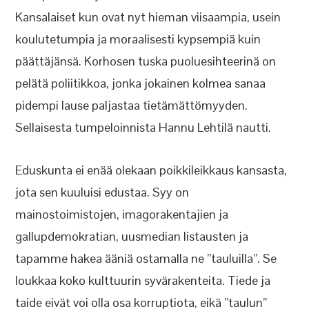
Kansalaiset kun ovat nyt hieman viisaampia, usein
koulutetumpia ja moraalisesti kypsempiä kuin
päättäjänsä. Korhosen tuska puoluesihteerinä on
pelätä poliitikkoa, jonka jokainen kolmea sanaa
pidempi lause paljastaa tietämättömyyden.
Sellaisesta tumpeloinnista Hannu Lehtilä nautti.
Eduskunta ei enää olekaan poikkileikkaus kansasta,
jota sen kuuluisi edustaa. Syy on
mainostoimistojen, imagorakentajien ja
gallupdemokratian, uusmedian listausten ja
tapamme hakea ääniä ostamalla ne ”tauluilla”. Se
loukkaa koko kulttuurin syvärakenteita. Tiede ja
taide eivät voi olla osa korruptiota, eikä ”taulun”