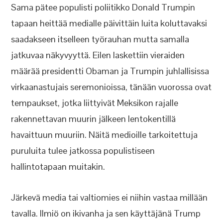
Sama pätee populisti poliitikko Donald Trumpin
tapaan heittää medialle päivittäin luita koluttavaksi
saadakseen itselleen työrauhan mutta samalla
jatkuvaa näkyvyyttä. Eilen laskettiin vieraiden
määrää presidentti Obaman ja Trumpin juhlallisissa
virkaanastujais seremonioissa, tänään vuorossa ovat
tempaukset, jotka liittyivät Meksikon rajalle
rakennettavan muurin jälkeen lentokentillä
havaittuun muuriin. Näitä medioille tarkoitettuja
puruluita tulee jatkossa populistiseen
hallintotapaan muitakin.
Järkevä media tai valtiomies ei niihin vastaa millään
tavalla. Ilmiö on ikivanha ja sen käyttäjänä Trump