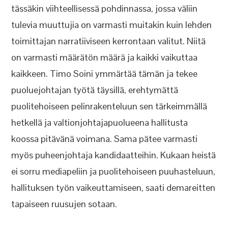
tässäkin viihteellisessä pohdinnassa, jossa väliin
tulevia muuttujia on varmasti muitakin kuin lehden
toimittajan narratiiviseen kerrontaan valitut. Niitä
on varmasti määrätön määrä ja kaikki vaikuttaa
kaikkeen. Timo Soini ymmärtää tämän ja tekee
puoluejohtajan työtä täysillä, erehtymättä
puolitehoiseen pelinrakenteluun sen tärkeimmällä
hetkellä ja valtionjohtajapuolueena hallitusta
koossa pitävänä voimana. Sama pätee varmasti
myös puheenjohtaja kandidaatteihin. Kukaan heistä
ei sorru mediapeliin ja puolitehoiseen puuhasteluun,
hallituksen työn vaikeuttamiseen, saati demareitten
tapaiseen ruusujen sotaan.