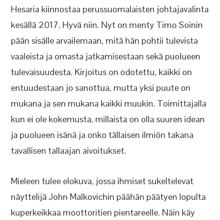
Hesaria kiinnostaa perussuomalaisten johtajavalinta
kesällä 2017. Hyvä niin. Nyt on menty Timo Soinin
pään sisälle arvailemaan, mitä hän pohtii tulevista
vaaleista ja omasta jatkamisestaan sekä puolueen
tulevaisuudesta. Kirjoitus on odotettu, kaikki on
entuudestaan jo sanottua, mutta yksi puute on
mukana ja sen mukana kaikki muukin. Toimittajalla
kun ei ole kokemusta, millaista on olla suuren idean
ja puolueen isänä ja onko tällaisen ilmiön takana
tavallisen tallaajan aivoitukset.
Mieleen tulee elokuva, jossa ihmiset sukeltelevat
näyttelijä John Malkovichin päähän päätyen lopulta
kuperkeikkaa moottoritien pientareelle. Näin käy