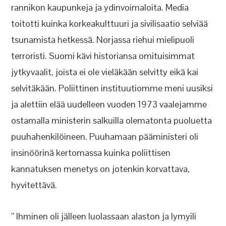
rannikon kaupunkeja ja ydinvoimaloita. Media
toitotti kuinka korkeakulttuuri ja sivilisaatio selviää
tsunamista hetkessä. Norjassa riehui mielipuoli
terroristi. Suomi kävi historiansa omituisimmat
jytkyvaalit, joista ei ole vieläkään selvitty eikä kai
selvitäkään. Poliittinen instituutiomme meni uusiksi
ja alettiin elää uudelleen vuoden 1973 vaalejamme
ostamalla ministerin salkuilla olematonta puoluetta
puuhahenkilöineen. Puuhamaan pääministeri oli
insinöörinä kertomassa kuinka poliittisen
kannatuksen menetys on jotenkin korvattava,
hyvitettävä.
” Ihminen oli jälleen luolassaan alaston ja lymyili