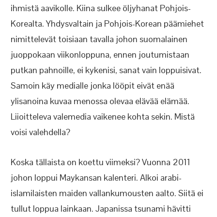
ihmistä aavikolle. Kiina sulkee öljyhanat Pohjois-
Korealta. Yhdysvaltain ja Pohjois-Korean päämiehet
nimittelevät toisiaan tavalla johon suomalainen
juoppokaan viikonloppuna, ennen joutumistaan
putkan pahnoille, ei kykenisi, sanat vain loppuisivat.
Samoin käy medialle jonka lööpit eivät enää
ylisanoina kuvaa menossa olevaa elävää elämää.
Liioitteleva valemedia vaikenee kohta sekin. Mistä
voisi valehdella?
Koska tällaista on koettu viimeksi? Vuonna 2011
johon loppui Maykansan kalenteri. Alkoi arabi-
islamilaisten maiden vallankumousten aalto. Siitä ei
tullut loppua lainkaan. Japanissa tsunami hävitti