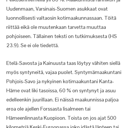
Uudenmaan, Varsinais-Suomen asukkaat ovat
luonnollisesti valtaosin kotimaakunnassaan. Töitä
riittää eikä ole muutenkaan tarvetta muuttaa
pohjoiseen. Tällainen teksti on tutkimuksesta (HS
23.9). Se ei ole tiedettä.
Etelä-Savosta ja Kainuusta taas löytyy vähiten siellä
myös syntyneitä, vajaa puolet. Syntymämaakuntani
Pohjois-Savo ja nykyinen kotimaakuntani Kanta-
Häme ovat liki tasoissa, 60 % on syntynyt ja asuu
edelleenkin juurillaan. Ei näissä maakunnissa paljoa
eroa ole ajellen Forssasta Iisalmeen tai
Hämeenlinnasta Kuopioon. Toista on jos ajat 500
kilometriä Keski-Euroopassa joko idästä länteen tai