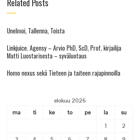
Related Posts
Unelmoi, Tallenna, Toista
Linkjuice. Agensy – Arvio PhD, ScD, Prof, kirjailija
Matti Luostarisesta – syväluotaus
Homo nexus sekä Tieteen ja taiteen rajapinnoilla
elokuu 2026
ma
ti
ke
to
pe
la
su
1
2
3
4
5
6
7
8
9