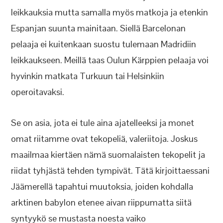
leikkauksia mutta samalla myös matkoja ja etenkin
Espanjan suunta mainitaan. Siellä Barcelonan
pelaaja ei kuitenkaan suostu tulemaan Madridiin
leikkaukseen. Meillä taas Oulun Kärppien pelaaja voi
hyvinkin matkata Turkuun tai Helsinkiin
operoitavaksi.
Se on asia, jota ei tule aina ajatelleeksi ja monet
omat riitamme ovat tekopeliä, valeriitoja. Joskus
maailmaa kiertäen nämä suomalaisten tekopelit ja
riidat tyhjästä tehden tympivät. Tätä kirjoittaessani
Jäämerellä tapahtui muutoksia, joiden kohdalla
arktinen babylon etenee aivan riippumatta siitä
syntyykö se mustasta noesta vaiko