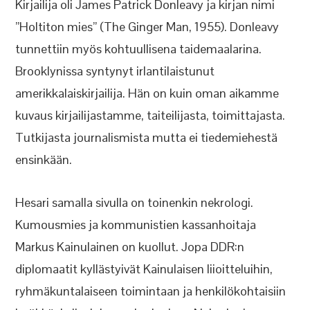
Kirjailija oli James Patrick Donleavy ja kirjan nimi
”Holtiton mies” (The Ginger Man, 1955). Donleavy
tunnettiin myös kohtuullisena taidemaalarina.
Brooklynissa syntynyt irlantilaistunut
amerikkalaiskirjailija. Hän on kuin oman aikamme
kuvaus kirjailijastamme, taiteilijasta, toimittajasta.
Tutkijasta journalismista mutta ei tiedemiehestä
ensinkään.
Hesari samalla sivulla on toinenkin nekrologi.
Kumousmies ja kommunistien kassanhoitaja
Markus Kainulainen on kuollut. Jopa DDR:n
diplomaatit kyllästyivät Kainulaisen liioitteluihin,
ryhmäkuntalaiseen toimintaan ja henkilökohtaisiin