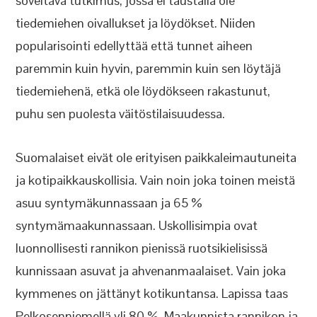
soveltava tutkimus, jossa ei taustalla ole
tiedemiehen oivallukset ja löydökset. Niiden
popularisointi edellyttää että tunnet aiheen
paremmin kuin hyvin, paremmin kuin sen löytäjä
tiedemiehenä, etkä ole löydökseen rakastunut,
puhu sen puolesta väitöstilaisuudessa.
Suomalaiset eivät ole erityisen paikkaleimautuneita
ja kotipaikkauskollisia. Vain noin joka toinen meistä
asuu syntymäkunnassaan ja 65 %
syntymämaakunnassaan. Uskollisimpia ovat
luonnollisesti rannikon pienissä ruotsikielisissä
kunnissaan asuvat ja ahvenanmaalaiset. Vain joka
kymmenes on jättänyt kotikuntansa. Lapissa taas
Pelkosenniemellä yli 80 %. Maakunnista rannikon ja