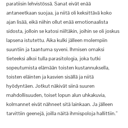
paratiisin lehvistössä. Sanat eivät enää
antaneetkaan suojaa, ja niitä oli keksittävä koko
ajan lisää, eikä niihin ollut enää emotionaalista
sidosta, jolloin se katosi niiltäkin, joihin se oli joskus
lapsena istutettu. Aika kulki jälleen molempiin
suuntiin ja taantuma syveni. Ihmisen omaksi
tieteeksi alkoi tulla parasitologia, joka tutki
sopeutumista elämään toisten kustannuksella,
toisten eläinten ja kasvien sisällä ja niitä
hyödyntäen. Jotkut näkivät siinä suuren
mahdollisuuden, toiset lopun alun uhkakuvia,
kolmannet eivät nähneet sitä lainkaan. Ja jälleen
tarvittiin geenejä, joilla näitä ihmispoloja hallittiin.”