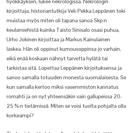
hyökkäyksiin, lukee nekrologissa. Nekrologin
kirjoittaja, historiantutkija Veli-Pekka Leppänen toki
muistaa myös miten oli tapana sanoa Skp:n
keulamiehistä kuinka Taisto Sinisalo osasi puhua,
Urho Jokinen kirjoittaa ja Markus Kainulainen
laskea. Hän oli oppinut kumousoppinsa jo varhain,
eikä enää koskaan nähnyt tarvetta hylätä tai
tarkistaa sitä. Lopettaa Leppänen kirjoituksensa ja
sanoo samalla totuuden monesta suomalaisesta. Se
kun samalla kertoo miksi vasemmiston kannatus
romahti ja on nyt yhteensäkin vain gallupeissa 20-
25 %:n tietämissä. Miten se voisi tuolta pohjalta olla
korkeampi?