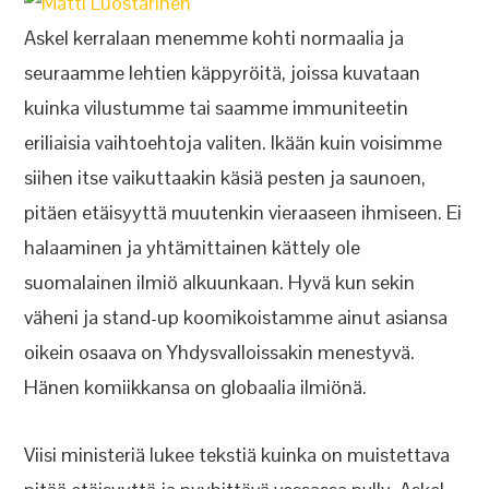
Askel kerralaan menemme kohti normaalia ja
seuraamme lehtien käppyröitä, joissa kuvataan
kuinka vilustumme tai saamme immuniteetin
eriliaisia vaihtoehtoja valiten. Ikään kuin voisimme
siihen itse vaikuttaakin käsiä pesten ja saunoen,
pitäen etäisyyttä muutenkin vieraaseen ihmiseen. Ei
halaaminen ja yhtämittainen kättely ole
suomalainen ilmiö alkuunkaan. Hyvä kun sekin
väheni ja stand-up koomikoistamme ainut asiansa
oikein osaava on Yhdysvalloissakin menestyvä.
Hänen komiikkansa on globaalia ilmiönä.
Viisi ministeriä lukee tekstiä kuinka on muistettava