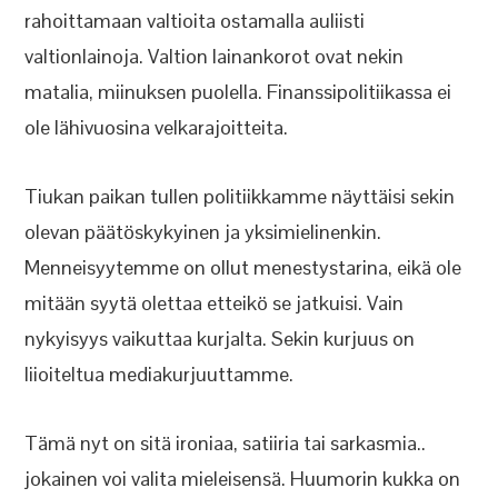
rahoittamaan valtioita ostamalla auliisti
valtionlainoja. Valtion lainankorot ovat nekin
matalia, miinuksen puolella. Finanssipolitiikassa ei
ole lähivuosina velkarajoitteita.
Tiukan paikan tullen politiikkamme näyttäisi sekin
olevan päätöskykyinen ja yksimielinenkin.
Menneisyytemme on ollut menestystarina, eikä ole
mitään syytä olettaa etteikö se jatkuisi. Vain
nykyisyys vaikuttaa kurjalta. Sekin kurjuus on
liioiteltua mediakurjuuttamme.
Tämä nyt on sitä ironiaa, satiiria tai sarkasmia..
jokainen voi valita mieleisensä. Huumorin kukka on