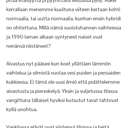
pitää etäisyyttä ja pyyhittävä vessassa pylly. Askel
kerrallaan menemme kuultuna viiteen kertaan kohti
normaalia, tai uutta normaalia, kunhan ensin hybridi
on ohitettuna. Millä nämä vuoistuhannen vaihteessa
ja 1990-laman aikaan syntyneet naiset ovat
nenänsä niistäneet?
Aivastus nyt pääsee kun koet yllättäen lämmön
vaihtelua ja silmistä vuotaa vesi puiden ja pensaiden
kukkiessa. Ei tämä ole uusi ilmiö että pidättelemme
aivastusta ja piereskelyä. Yksin ja suljetussa tilassa
vangittuna tällaiset hyviksi kutsutut tavat tahtovat
kyllä unohtua.
Vankilassa elävät ovat siisteissä tiloissa ja heitä