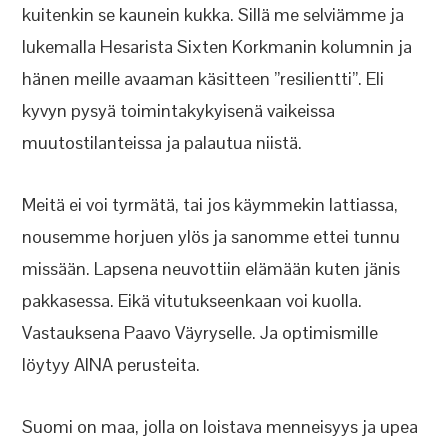
kuitenkin se kaunein kukka. Sillä me selviämme ja
lukemalla Hesarista Sixten Korkmanin kolumnin ja
hänen meille avaaman käsitteen ”resilientti”. Eli
kyvyn pysyä toimintakykyisenä vaikeissa
muutostilanteissa ja palautua niistä.
Meitä ei voi tyrmätä, tai jos käymmekin lattiassa,
nousemme horjuen ylös ja sanomme ettei tunnu
missään. Lapsena neuvottiin elämään kuten jänis
pakkasessa. Eikä vitutukseenkaan voi kuolla.
Vastauksena Paavo Väyryselle. Ja optimismille
löytyy AINA perusteita.
Suomi on maa, jolla on loistava menneisyys ja upea