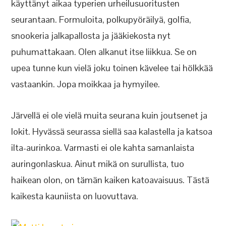
käyttänyt aikaa typerien urheilusuoritusten
seurantaan. Formuloita, polkupyöräilyä, golfia,
snookeria jalkapallosta ja jääkiekosta nyt
puhumattakaan. Olen alkanut itse liikkua. Se on
upea tunne kun vielä joku toinen kävelee tai hölkkää
vastaankin. Jopa moikkaa ja hymyilee.
Järvellä ei ole vielä muita seurana kuin joutsenet ja
lokit. Hyvässä seurassa siellä saa kalastella ja katsoa
ilta-aurinkoa. Varmasti ei ole kahta samanlaista
auringonlaskua. Ainut mikä on surullista, tuo
haikean olon, on tämän kaiken katoavaisuus. Tästä
kaikesta kauniista on luovuttava.