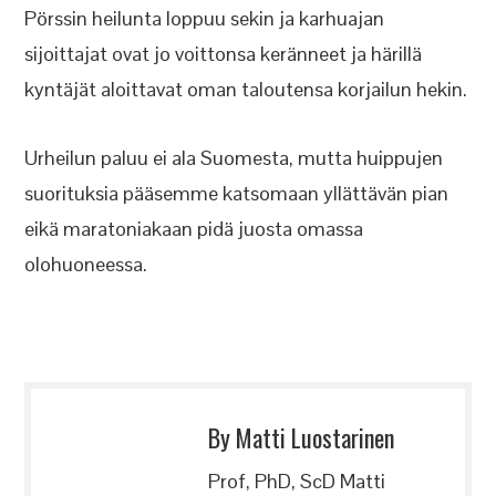
Pörssin heilunta loppuu sekin ja karhuajan
sijoittajat ovat jo voittonsa keränneet ja härillä
kyntäjät aloittavat oman taloutensa korjailun hekin.
Urheilun paluu ei ala Suomesta, mutta huippujen
suorituksia pääsemme katsomaan yllättävän pian
eikä maratoniakaan pidä juosta omassa
olohuoneessa.
By Matti Luostarinen
Prof, PhD, ScD Matti