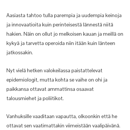
Aasiasta tahtoo tulla parempia ja uudempia keinoja
ja innovaatioita kuin perinteisestä lännestä niitä
hakien. Näin on ollut jo melkoisen kauan ja meillä on
kykyä ja tarvetta operoida niin itään kuin länteen
jatkossakin.
Nyt vielä hetken valokeilassa paistattelevat
epidemiologit, mutta kohta se vaihe on ohi ja
paikkansa ottavat ammattinsa osaavat
talousmiehet ja poliitikot.
Vanhuksille vaaditaan vapautta, olkoonkin että he
ottavat sen vaatimattakin viimeistään vaalipäivänä.