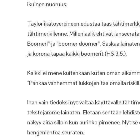
ikuinen nuoruus.
Taylor ikätovereineen edustaa taas tähtimerkkiä
tähtimerkillenne. Milleniaalit ehtivät lanseerat
Boomer!” ja ”boomer doomer”. Saskaa lainaten 
ja korona tapaa kaikki boomerit (HS 3.5.).
Kaikki ei mene kuitenkaan kuten oman aikamme m
”Pankaa vanhemmat lukkojen taa omalla riskillän
Ihan vain tiedoksi nyt valtaa käyttävälle tähtime
tekstejämme lainaten. Eletään sentään lehdist
näkyy aina silloin kun aurinko pimenee. Nyt se
hengenlentoa seuraten.