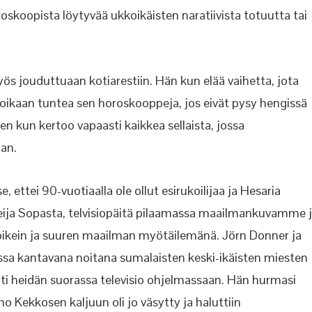
roskoopista löytyvää ukkoikäisten naratiivista totuutta tai
ös jouduttuaan kotiarestiin. Hän kun elää vaihetta, jota
 voikaan tuntea sen horoskooppeja, jos eivät pysy hengissä
kun kertoo vapaasti kaikkea sellaista, jossa
aan.
ettei 90-vuotiaalla ole ollut esirukoilijaa ja Hesaria
 Teija Sopasta, telvisiopäitä pilaamassa maailmankuvamme 
 oikein ja suuren maailman myötäilemänä. Jörn Donner ja
issa kantavana noitana sumalaisten keski-ikäisten miesten
ti heidän suorassa televisio ohjelmassaan. Hän hurmasi
 Kekkosen kaljuun oli jo väsytty ja haluttiin