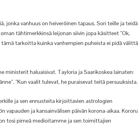
, jonka vanhuus on heiveröinen tapaus. Sori teille ja teid
a oman tähtimerkkinsä leijonan siivin jopa käsitteet ”Ok,
tämä tarkoitta kuinka vanhempien puheista ei pidä välitt
inisterit haluaisivat. Tayloria ja Saarikoskea lainaten:
ne”. ”Kun vaalit tulevat, he puraisevat teitä persuuksista.
rkille ja sen ennusteita kirjoittavien astrologien
ön vapauden ja kansainvälisen päivän korona-aikaa. Koron
 on tosi pimeä medioitamme ja sen toimittajien