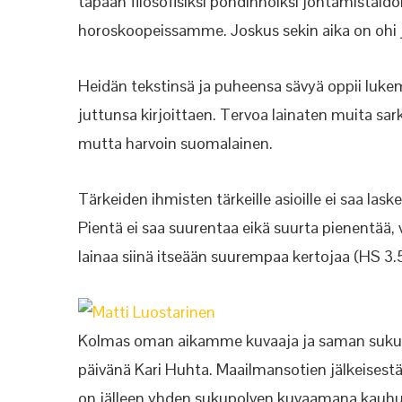
tapaan filosofisiksi pohdinnoiksi johtamistaid
horoskoopeissamme. Joskus sekin aika on ohi ja
Heidän tekstinsä ja puheensa sävyä oppii lukem
juttunsa kirjoittaen. Tervoa lainaten muita sa
mutta harvoin suomalainen.
Tärkeiden ihmisten tärkeille asioille ei saa lask
Pientä ei saa suurentaa eikä suurta pienentää, 
lainaa siinä itseään suurempaa kertojaa (HS 3.5
Kolmas oman aikamme kuvaaja ja saman sukup
päivänä Kari Huhta. Maailmansotien jälkeisest
on jälleen yhden sukupolven kuvaamana kauhuj