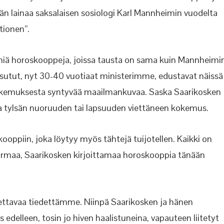
Hän lainaa saksalaisen sosiologi Karl Mannheimin vuodelta
tionen”.
miä horoskooppeja, joissa tausta on sama kuin Mannheimi
tsutut, nyt 30-40 vuotiaat ministerimme, edustavat näissä
kemuksesta syntyvää maailmankuvaa. Saska Saarikosken
 ja tylsän nuoruuden tai lapsuuden viettäneen kokemus.
ooppiin, joka löytyy myös tähtejä tuijotellen. Kaikki on
 varmaa, Saarikosken kirjoittamaa horoskooppia tänään
otettavaa tiedettämme. Niinpä Saarikosken ja hänen
is edelleen, tosin jo hiven haalistuneina, vapauteen liitetyt