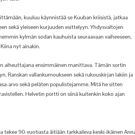
ttämään, kuuluu käynnistää se Kuuban kriisistä, jatkaa
een sekä yleiseen kurjuuden esittelyyn. Yhdysvaltojen
öhemmin kylmän sodan kauhuista seuraavaan vaiheeseen,
Kiina nyt ainakin.
en aiheuttajana ensimmäinen manittava. Tämän sortin
yn, Ranskan vallankumoukseen sekä rukouskirjan lakiin ja
a tasa-arvo sekä peläten populistejamme. Mitä he sitten
istellen. Helvetin portti on siinä kuitenkin koko ajan
tekee 90-vuotiasta äitiään tarkkaileva keski-ikäinen Ann