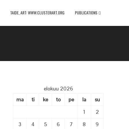
TAIDE, ART: WWW.CLUSTERART.ORG
PUBLICATIONS
elokuu 2026
ma
ti
ke
to
pe
la
su
1
2
3
4
5
6
7
8
9