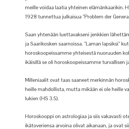
meille voidaa laatia yhteinen elämänkaarikin. 
1928 tunnettua julkaisua ”Problem der Genera
Saan yhtenään luettavakseni jenkkien lähettä
ja Saarikosken saarnoissa. ”Laman lapsiksi” ku
horoskoopeissamme yhteisestä nuoruuden ko
ikäisillä se oli horoskoopeissamme turvallisen
Milleniaalit ovat taas saaneet merkinnän horosk
heille mahdollista, mutta mikään ei ole heille
lukien (HS 3.5).
Horoskooppi on astrologiaa ja siis vakavasti 
ikätoveriensa arvoina olivat aikanaan, ja ovat si