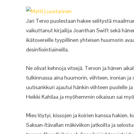
Jari Tervo puolestaan hakee selitystä maailma
vaikuttanut kirjailija Joanthan Swift sekä hän
ikätovereille tyypillinen yhteisen huumorin avaa
desinfiointiaineilla.
Ne olivat kehnoja vitsejä. Tervon ja hänen aik
tulkinnassa aina huumorin, viihteen, ironian j
uutisankkuri ajautui hänkin viihteen puolelle ja
Heikki Kahilaa ja myöhemmin oikaisun sai myö
Mies löytyi, kissojen ja koirien kanssa hakie
Saksan-Itävallan mäkiviikon jatkoilta ja selo