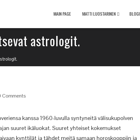
MAIN PAGE
MATTI LUOSTARINEN
BLOGI
sevat astrologit.
trologit.
0 Comments
overiensa kanssa 1960-luvulla syntyneitä välisukupolven
jan suuret ikäluokat. Suuret yhteiset kokemukset
aivaan kynttilät ja tähdet meitä samaan horoskooppiin ja