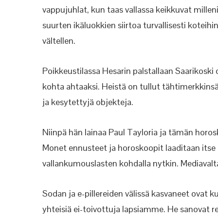
vappujuhlat, kun taas vallassa keikkuvat millen
suurten ikäluokkien siirtoa turvallisesti koteihi
vältellen.
Poikkeustilassa Hesarin palstallaan Saarikoski
kohta ahtaaksi. Heistä on tullut tähtimerkkins
ja kesytettyjä objekteja.
Niinpä hän lainaa Paul Tayloria ja tämän horo
Monet ennusteet ja horoskoopit laaditaan itse i
vallankumouslasten kohdalla nytkin. Mediavalt
Sodan ja e-pillereiden välissä kasvaneet ovat 
yhteisiä ei-toivottuja lapsiamme. He sanovat rei