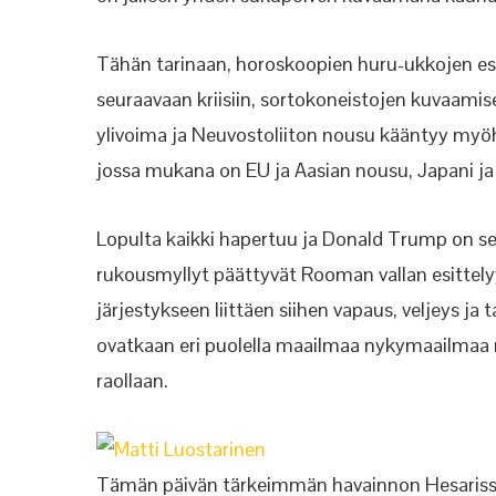
Tähän tarinaan, horoskoopien huru-ukkojen esi
seuraavaan kriisiin, sortokoneistojen kuvaamis
ylivoima ja Neuvostoliiton nousu kääntyy my
jossa mukana on EU ja Aasian nousu, Japani ja 
Lopulta kaikki hapertuu ja Donald Trump on s
rukousmyllyt päättyvät Rooman vallan esittely
järjestykseen liittäen siihen vapaus, veljeys j
ovatkaan eri puolella maailmaa nykymaailmaa rav
raollaan.
Tämän päivän tärkeimmän havainnon Hesarissa 