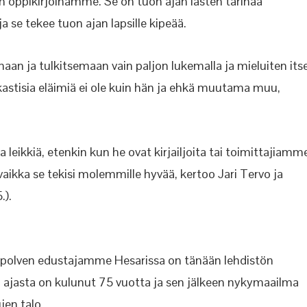
on oppikirjoinamme. Se on tuon ajan lasten tarinaa
 se tekee tuon ajan lapsille kipeää.
aan ja tulkitsemaan vain paljon lukemalla ja mieluiten its
rkastisia eläimiä ei ole kuin hän ja ehkä muutama muu,
ea leikkiä, etenkin kun he ovat kirjailjoita tai toimittajiamm
vaikka se tekisi molemmille hyvää, kertoo Jari Tervo ja
.).
olven edustajamme Hesarissa on tänään lehdistön
ä ajasta on kulunut 75 vuotta ja sen jälkeen nykymaailma
en talo.