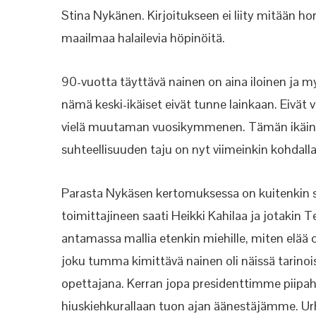
Stina Nykänen. Kirjoitukseen ei liity mitään ho
maailmaa halailevia höpinöitä.
90-vuotta täyttävä nainen on aina iloinen ja my
nämä keski-ikäiset eivät tunne lainkaan. Eivät
vielä muutaman vuosikymmenen. Tämän ikäinen 
suhteellisuuden taju on nyt viimeinkin kohdall
Parasta Nykäsen kertomuksessa on kuitenkin se, 
toimittajineen saati Heikki Kahilaa ja jotakin
antamassa mallia etenkin miehille, miten elää
joku tumma kimittävä nainen oli näissä tarino
opettajana. Kerran jopa presidenttimme piipah
hiuskiehkurallaan tuon ajan äänestäjämme. Urho