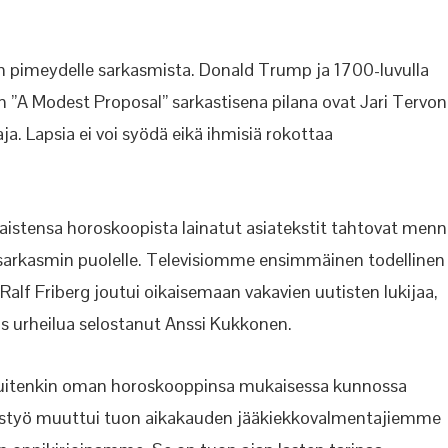
n pimeydelle sarkasmista. Donald Trump ja 1700-luvulla
en ”A Modest Proposal” sarkastisena pilana ovat Jari Tervon
ja. Lapsia ei voi syödä eikä ihmisiä rokottaa
alaistensa horoskoopista lainatut asiatekstit tahtovat men
a sarkasmin puolelle. Televisiomme ensimmäinen todellinen
 Ralf Friberg joutui oikaisemaan vakavien uutisten lukijaa,
s urheilua selostanut Anssi Kukkonen.
n, kuitenkin oman horoskooppinsa mukaisessa kunnossa
stustyö muuttui tuon aikakauden jääkiekkovalmentajiemme