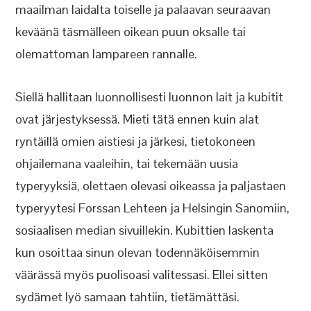
maailman laidalta toiselle ja palaavan seuraavan
keväänä täsmälleen oikean puun oksalle tai
olemattoman lampareen rannalle.
Siellä hallitaan luonnollisesti luonnon lait ja kubitit
ovat järjestyksessä. Mieti tätä ennen kuin alat
ryntäillä omien aistiesi ja järkesi, tietokoneen
ohjailemana vaaleihin, tai tekemään uusia
typeryyksiä, olettaen olevasi oikeassa ja paljastaen
typeryytesi Forssan Lehteen ja Helsingin Sanomiin,
sosiaalisen median sivuillekin. Kubittien laskenta
kun osoittaa sinun olevan todennäköisemmin
väärässä myös puolisoasi valitessasi. Ellei sitten
sydämet lyö samaan tahtiin, tietämättäsi.