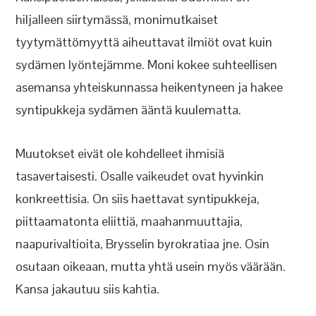
hiljalleen siirtymässä, monimutkaiset
tyytymättömyyttä aiheuttavat ilmiöt ovat kuin
sydämen lyöntejämme. Moni kokee suhteellisen
asemansa yhteiskunnassa heikentyneen ja hakee
syntipukkeja sydämen ääntä kuulematta.
Muutokset eivät ole kohdelleet ihmisiä
tasavertaisesti. Osalle vaikeudet ovat hyvinkin
konkreettisia. On siis haettavat syntipukkeja,
piittaamatonta eliittiä, maahanmuuttajia,
naapurivaltioita, Brysselin byrokratiaa jne. Osin
osutaan oikeaan, mutta yhtä usein myös väärään.
Kansa jakautuu siis kahtia.