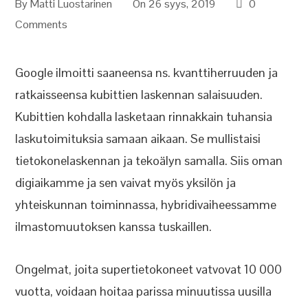
By
Matti Luostarinen
On 26 syys, 2019
0
Comments
Google ilmoitti saaneensa ns. kvanttiherruuden ja
ratkaisseensa kubittien laskennan salaisuuden.
Kubittien kohdalla lasketaan rinnakkain tuhansia
laskutoimituksia samaan aikaan. Se mullistaisi
tietokonelaskennan ja tekoälyn samalla. Siis oman
digiaikamme ja sen vaivat myös yksilön ja
yhteiskunnan toiminnassa, hybridivaiheessamme
ilmastomuutoksen kanssa tuskaillen.
Ongelmat, joita supertietokoneet vatvovat 10 000
vuotta, voidaan hoitaa parissa minuutissa uusilla