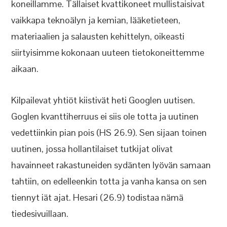
koneillamme. Tällaiset kvattikoneet mullistaisivat
vaikkapa teknoälyn ja kemian, lääketieteen,
materiaalien ja salausten kehittelyn, oikeasti
siirtyisimme kokonaan uuteen tietokoneittemme
aikaan.
Kilpailevat yhtiöt kiistivät heti Googlen uutisen.
Goglen kvanttiherruus ei siis ole totta ja uutinen
vedettiinkin pian pois (HS 26.9). Sen sijaan toinen
uutinen, jossa hollantilaiset tutkijat olivat
havainneet rakastuneiden sydänten lyövän samaan
tahtiin, on edelleenkin totta ja vanha kansa on sen
tiennyt iät ajat. Hesari (26.9) todistaa nämä
tiedesivuillaan.