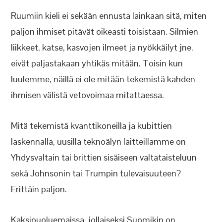
Ruumiin kieli ei sekään ennusta lainkaan sitä, miten
paljon ihmiset pitävät oikeasti toisistaan. Silmien
liikkeet, katse, kasvojen ilmeet ja nyökkäilyt jne.
eivät paljastakaan yhtikäs mitään. Toisin kun
luulemme, näillä ei ole mitään tekemistä kahden
ihmisen välistä vetovoimaa mitattaessa.
Mitä tekemistä kvanttikoneilla ja kubittien
laskennalla, uusilla teknoälyn laitteillamme on
Yhdysvaltain tai brittien sisäiseen valtataisteluun
sekä Johnsonin tai Trumpin tulevaisuuteen?
Erittäin paljon.
Kaksipuoluemaissa, jollaiseksi Suomikin on