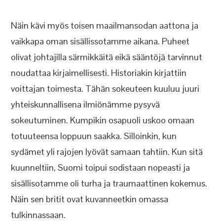
Näin kävi myös toisen maailmansodan aattona ja
vaikkapa oman sisällissotamme aikana. Puheet
olivat johtajilla särmikkäitä eikä sääntöjä tarvinnut
noudattaa kirjaimellisesti. Historiakin kirjattiin
voittajan toimesta. Tähän sokeuteen kuuluu juuri
yhteiskunnallisena ilmiönämme pysyvä
sokeutuminen. Kumpikin osapuoli uskoo omaan
totuuteensa loppuun saakka. Silloinkin, kun
sydämet yli rajojen lyövät samaan tahtiin. Kun sitä
kuunneltiin, Suomi toipui sodistaan nopeasti ja
sisällisotamme oli turha ja traumaattinen kokemus.
Näin sen britit ovat kuvanneetkin omassa
tulkinnassaan.