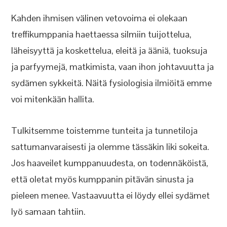
Kahden ihmisen välinen vetovoima ei olekaan
treffikumppania haettaessa silmiin tuijottelua,
läheisyyttä ja koskettelua, eleitä ja ääniä, tuoksuja
ja parfyymejä, matkimista, vaan ihon johtavuutta ja
sydämen sykkeitä. Näitä fysiologisia ilmiöitä emme
voi mitenkään hallita.
Tulkitsemme toistemme tunteita ja tunnetiloja
sattumanvaraisesti ja olemme tässäkin liki sokeita.
Jos haaveilet kumppanuudesta, on todennäköistä,
että oletat myös kumppanin pitävän sinusta ja
pieleen menee. Vastaavuutta ei löydy ellei sydämet
lyö samaan tahtiin.