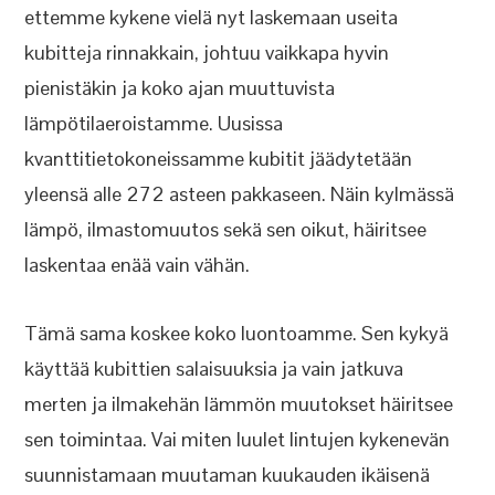
ettemme kykene vielä nyt laskemaan useita
kubitteja rinnakkain, johtuu vaikkapa hyvin
pienistäkin ja koko ajan muuttuvista
lämpötilaeroistamme. Uusissa
kvanttitietokoneissamme kubitit jäädytetään
yleensä alle 272 asteen pakkaseen. Näin kylmässä
lämpö, ilmastomuutos sekä sen oikut, häiritsee
laskentaa enää vain vähän.
Tämä sama koskee koko luontoamme. Sen kykyä
käyttää kubittien salaisuuksia ja vain jatkuva
merten ja ilmakehän lämmön muutokset häiritsee
sen toimintaa. Vai miten luulet lintujen kykenevän
suunnistamaan muutaman kuukauden ikäisenä