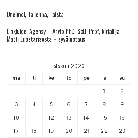
Unelmoi, Tallenna, Toista
Linkjuice. Agensy – Arvio PhD, ScD, Prof, kirjailija
Matti Luostarisesta – syväluotaus
elokuu 2026
ma
ti
ke
to
pe
la
su
1
2
3
4
5
6
7
8
9
10
11
12
13
14
15
16
17
18
19
20
21
22
23