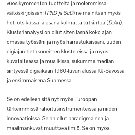
vuosikymmenten tuotteita ja molemmissa
väitöskirjoissani (
PhD ja ScD
) ne mainitaan myös
heti otsikossa ja osana kolmatta tutkintoa (
D.Art
).
Klusterianalyysi on ollut siten läsnä koko ajan
omassa työssäni ja myös harrastuksissani, uuden
digiajan tietokoneitten klustereissa ja myös
kuvataiteessa ja musiikissa, sukumme median
siirtyessä digiaikaan 1980-luvun alussa Itä-Savossa
ja ensimmäisenä Suomessa.
Se on edelleen sitä nyt myös Euroopan
tärkeimmissä rahoitusinstrumenteissa ja niiden
innovaatioissa. Se on ollut paradigmainen ja
maailmankuvat muuttava ilmiö. Se on myös