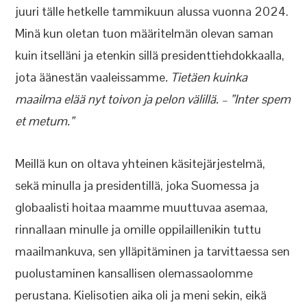
juuri tälle hetkelle tammikuun alussa vuonna 2024.
Minä kun oletan tuon määritelmän olevan saman
kuin itselläni ja etenkin sillä presidenttiehdokkaalla,
jota äänestän vaaleissamme
. Tietäen kuinka
maailma elää nyt toivon ja pelon välillä. – ”Inter spem
et metum.”
Meillä kun on oltava yhteinen käsitejärjestelmä,
sekä minulla ja presidentillä, joka Suomessa ja
globaalisti hoitaa maamme muuttuvaa asemaa,
rinnallaan minulle ja omille oppilaillenikin tuttu
maailmankuva, sen ylläpitäminen ja tarvittaessa sen
puolustaminen kansallisen olemassaolomme
perustana. Kielisotien aika oli ja meni sekin, eikä