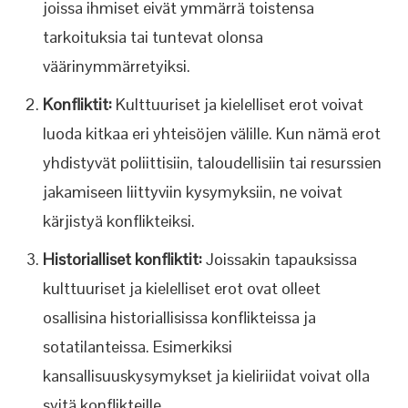
joissa ihmiset eivät ymmärrä toistensa
tarkoituksia tai tuntevat olonsa
väärinymmärretyiksi.
Konfliktit:
Kulttuuriset ja kielelliset erot voivat
luoda kitkaa eri yhteisöjen välille. Kun nämä erot
yhdistyvät poliittisiin, taloudellisiin tai resurssien
jakamiseen liittyviin kysymyksiin, ne voivat
kärjistyä konflikteiksi.
Historialliset konfliktit:
Joissakin tapauksissa
kulttuuriset ja kielelliset erot ovat olleet
osallisina historiallisissa konflikteissa ja
sotatilanteissa. Esimerkiksi
kansallisuuskysymykset ja kieliriidat voivat olla
syitä konflikteille.