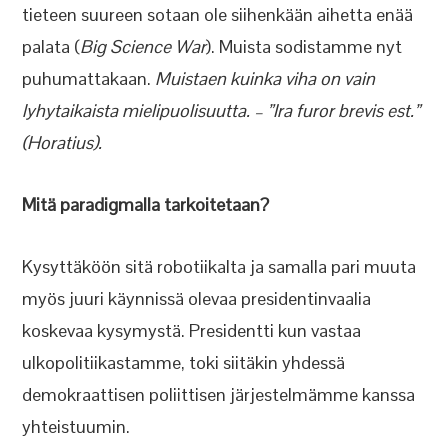
tieteen suureen sotaan ole siihenkään aihetta enää
palata (
Big Science War
). Muista sodistamme nyt
puhumattakaan.
Muistaen kuinka viha on vain
lyhytaikaista mielipuolisuutta. – ”Ira furor brevis est.”
(Horatius).
Mitä paradigmalla tarkoitetaan?
Kysyttäköön sitä robotiikalta ja samalla pari muuta
myös juuri käynnissä olevaa presidentinvaalia
koskevaa kysymystä. Presidentti kun vastaa
ulkopolitiikastamme, toki siitäkin yhdessä
demokraattisen poliittisen järjestelmämme kanssa
yhteistuumin.