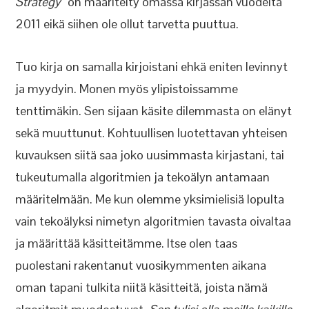
Strategy
” on määritelty omassa kirjassan vuodelta
2011 eikä siihen ole ollut tarvetta puuttua.
Tuo kirja on samalla kirjoistani ehkä eniten levinnyt
ja myydyin. Monen myös ylipistoissamme
tenttimäkin. Sen sijaan käsite dilemmasta on elänyt
sekä muuttunut. Kohtuullisen luotettavan yhteisen
kuvauksen siitä saa joko uusimmasta kirjastani, tai
tukeutumalla algoritmien ja tekoälyn antamaan
määritelmään. Me kun olemme yksimielisiä lopulta
vain tekoälyksi nimetyn algoritmien tavasta oivaltaa
ja määrittää käsitteitämme. Itse olen taas
puolestani rakentanut vuosikymmenten aikana
oman tapani tulkita niitä käsitteitä, joista nämä