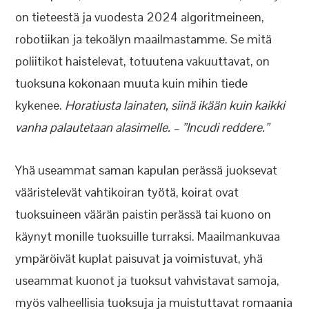
on tieteestä ja vuodesta 2024 algoritmeineen,
robotiikan ja tekoälyn maailmastamme. Se mitä
poliitikot haistelevat, totuutena vakuuttavat, on
tuoksuna kokonaan muuta kuin mihin tiede
kykenee.
Horatiusta lainaten, siinä ikään kuin kaikki
vanha palautetaan alasimelle. – ”Incudi reddere.”
Yhä useammat saman kapulan perässä juoksevat
vääristelevät vahtikoiran työtä, koirat ovat
tuoksuineen väärän paistin perässä tai kuono on
käynyt monille tuoksuille turraksi. Maailmankuvaa
ympäröivät kuplat paisuvat ja voimistuvat, yhä
useammat kuonot ja tuoksut vahvistavat samoja,
myös valheellisia tuoksuja ja muistuttavat romaania