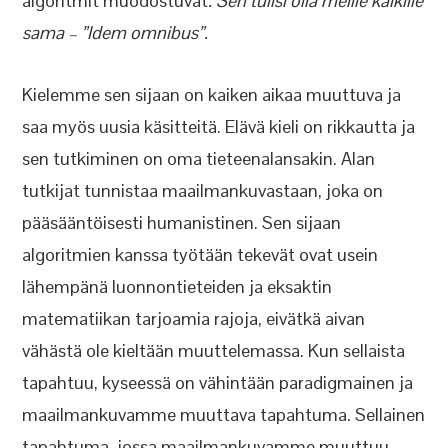
algoritmit muodostuvat
. Sen tulisi olla meille kaikille
sama – ”Idem omnibus”.
Kielemme sen sijaan on kaiken aikaa muuttuva ja
saa myös uusia käsitteitä. Elävä kieli on rikkautta ja
sen tutkiminen on oma tieteenalansakin. Alan
tutkijat tunnistaa maailmankuvastaan, joka on
pääsääntöisesti humanistinen. Sen sijaan
algoritmien kanssa työtään tekevät ovat usein
lähempänä luonnontieteiden ja eksaktin
matematiikan tarjoamia rajoja, eivätkä aivan
vähästä ole kieltään muuttelemassa. Kun sellaista
tapahtuu, kyseessä on vähintään paradigmainen ja
maailmankuvamme muuttava tapahtuma. Sellainen
tapahtuma, jossa maailmankuvamme muuttuu,