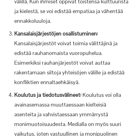
välillä. Kun ihmiset oppivat toistensa kulttuurista
ja kielestä, se voi edistää empatiaa ja vähentää
ennakkoluuloja.
Kansalaisjärjestöjen osallistuminen:
Kansalaisjärjestöt voivat toimia välittäjinä ja
edistää rauhanomaista vuoropuhelua.
Esimerkiksi rauhanjärjestöt voivat auttaa
rakentamaan siltoja yhteisöjen välille ja edistää
konfliktien ennaltaehkäisyä.
Koulutus ja tiedotusvälineet:
Koulutus voi olla
avainasemassa muuttaessaan kielteisiä
asenteita ja vahvistaessaan ymmärrystä
monimuotoisuudesta. Medialla on myös suuri
vaikutus, joten vastuullinen ja monipuolinen