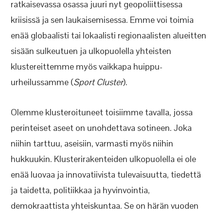
ratkaisevassa osassa juuri nyt geopoliittisessa
kriisissä ja sen laukaisemisessa. Emme voi toimia
enää globaalisti tai lokaalisti regionaalisten alueitten
sisään sulkeutuen ja ulkopuolella yhteisten
klustereittemme myös vaikkapa huippu-
urheilussamme (
Sport Cluster
).
Olemme klusteroituneet toisiimme tavalla, jossa
perinteiset aseet on unohdettava sotineen. Joka
niihin tarttuu, aseisiin, varmasti myös niihin
hukkuukin. Klusterirakenteiden ulkopuolella ei ole
enää luovaa ja innovatiivista tulevaisuutta, tiedettä
ja taidetta, politiikkaa ja hyvinvointia,
demokraattista yhteiskuntaa. Se on härän vuoden