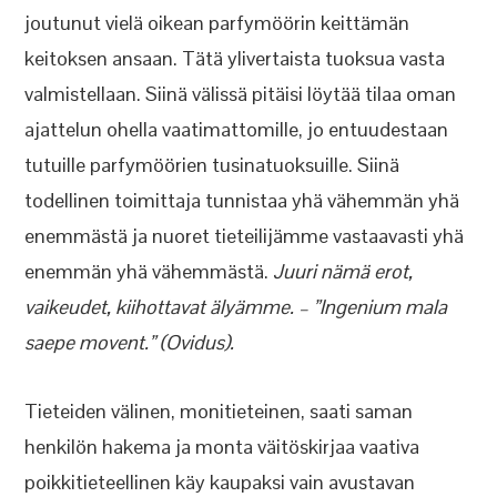
joutunut vielä oikean parfymöörin keittämän
keitoksen ansaan. Tätä ylivertaista tuoksua vasta
valmistellaan. Siinä välissä pitäisi löytää tilaa oman
ajattelun ohella vaatimattomille, jo entuudestaan
tutuille parfymöörien tusinatuoksuille. Siinä
todellinen toimittaja tunnistaa yhä vähemmän yhä
enemmästä ja nuoret tieteilijämme vastaavasti yhä
enemmän yhä vähemmästä.
Juuri nämä erot,
vaikeudet, kiihottavat älyämme. – ”Ingenium mala
saepe movent.” (Ovidus).
Tieteiden välinen, monitieteinen, saati saman
henkilön hakema ja monta väitöskirjaa vaativa
poikkitieteellinen käy kaupaksi vain avustavan