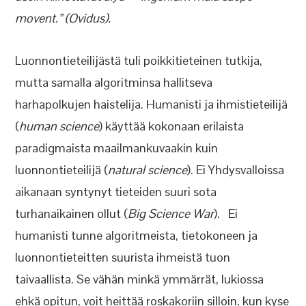
movent.” (Ovidus).
Luonnontieteilijästä tuli poikkitieteinen tutkija,
mutta samalla algoritminsa hallitseva
harhapolkujen haistelija. Humanisti ja ihmistieteilijä
(
human science
) käyttää kokonaan erilaista
paradigmaista maailmankuvaakin kuin
luonnontieteilijä (
natural science
). Ei Yhdysvalloissa
aikanaan syntynyt tieteiden suuri sota
turhanaikainen ollut (
Big Science War
). Ei
humanisti tunne algoritmeista, tietokoneen ja
luonnontieteitten suurista ihmeistä tuon
taivaallista. Se vähän minkä ymmärrät, lukiossa
ehkä opitun, voit heittää roskakoriin silloin, kun kyse