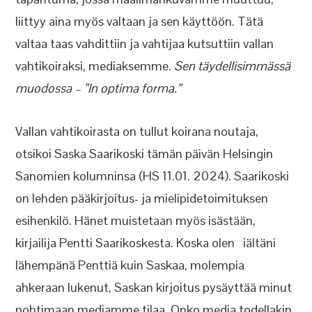
liittyy aina myös valtaan ja sen käyttöön. Tätä
valtaa taas vahdittiin ja vahtijaa kutsuttiin vallan
vahtikoiraksi, mediaksemme.
Sen täydellisimmässä
muodossa – ”In optima forma.”
Vallan vahtikoirasta on tullut koirana noutaja,
otsikoi Saska Saarikoski tämän päivän Helsingin
Sanomien kolumninsa (HS 11.01. 2024). Saarikoski
on lehden pääkirjoitus- ja mielipidetoimituksen
esihenkilö. Hänet muistetaan myös isästään,
kirjailija Pentti Saarikoskesta. Koska olen iältäni
lähempänä Penttiä kuin Saskaa, molempia
ahkeraan lukenut, Saskan kirjoitus pysäyttää minut
pohtimaan mediamme tilaa. Onko media todellakin