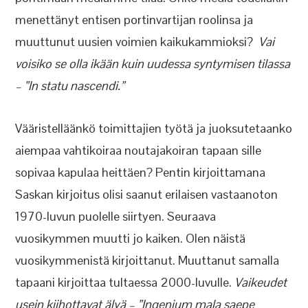
menettänyt entisen portinvartijan roolinsa ja
muuttunut uusien voimien kaikukammioksi?
Vai
voisiko se olla ikään kuin uudessa syntymisen tilassa
– ”In statu nascendi.”
Vääristelläänkö toimittajien työtä ja juoksutetaanko
aiempaa vahtikoiraa noutajakoiran tapaan sille
sopivaa kapulaa heittäen? Pentin kirjoittamana
Saskan kirjoitus olisi saanut erilaisen vastaanoton
1970-luvun puolelle siirtyen. Seuraava
vuosikymmen muutti jo kaiken. Olen näistä
vuosikymmenistä kirjoittanut. Muuttanut samalla
tapaani kirjoittaa tultaessa 2000-luvulle.
Vaikeudet
usein kiihottavat älyä – ”Ingenium mala saepe