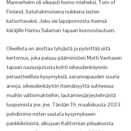
Mannerheim oli oikeasti homo mieheksi, Tom of
Finland. Satuhahmoisena nukkena lasten
katsottavaksi. Joku vie lapsipornosta itsensä
käräjille Hannu Salaman tapaan kunnostautuen.
Oleellista on aloittaa tyhjästä ja pyörittää siitä
kertomus, joka paisuu pääministeri Matti Vanhasen
tapaan ruususjutusta kohti oikeudenkäynnin
periaatteellisia kysymyksiä, sananvapauden suuria
arvoja, oikeudenkäytön itsenäisyyttä suhteessa
muihin valtiomahteihin, lautamiesjärjestelmästä
luopumista jne. jne. Tänään 19. maaliskuuta 2023
pohdimme miten vastata kysymykseen
pankkikriisistä, alkujaan Kalifornian piilaaksosta