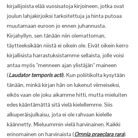
kirjailijoista elää vuosisatoja kirjoineen, jotka ovat
joulun lahjakirjoiksi tarkoitettuja ja hinta putoaa
muutamaan euroon jo ennen juhannusta.
Kirjahyllyn, sen tänään niin olemattoman,
täytteeksikään niistä ei oikein ole. Eivät oikein kerro
kirjallisista harrastuksistamme sellaista, jolle voisi
antaa myös ”menneen ajan ylistäjän” maineen
(
Laudator temporis acti
). Kun poliitikolta kysytään
tänään, minkä kirjan hän on lukenut viimeiseksi,
eikös vaan ole joku aikamme hitti, mutta mieluiten
edes kääntämättä sitä vielä kielellemme. Siis
alkuperäisjulkaisu, jota ei ole rahvaan kielelle
käännetty. Mieluummin vielä harvinainen. Kaikki
erinomainen on harvinaista (
Omnia praeclara rara
).