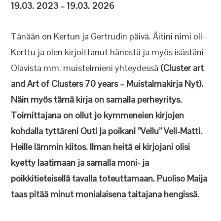
19.03. 2023 – 19.03. 2026
Tänään on Kertun ja Gertrudin päivä. Äitini nimi oli
Kerttu ja olen kirjoittanut hänestä ja myös isästäni
Olavista mm. muistelmieni yhteydessä
(Cluster art
and Art of Clusters 70 years – Muistalmakirja Nyt).
Näin myös tämä kirja on samalla perheyritys.
Toimittajana on ollut jo kymmeneien kirjojen
kohdalla tyttäreni Outi ja poikani ”Vellu” Veli-Matti.
Heille lämmin kiitos. Ilman heitä ei kirjojani olisi
kyetty laatimaan ja samalla moni- ja
poikkitieteisellä tavalla toteuttamaan. Puoliso Maija
taas pitää minut monialaisena taitajana hengissä.