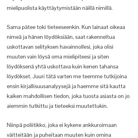
mielipuolista käyttäytymistään näillä nimillä.
Sama pätee toki tieteeseenkin. Kun lainaat oikeaa
nimeä ja hänen löydöksiään, saat rakenneltua
uskottavan selityksen havainnollesi, joka olisi
muuten vain löysä oma mielipiteesi ja siten
löydöksenä yhtä uskottava kuin kenen tahansa
löydökset. Juuri tätä varten me teemme tutkijoina
ensin kirjallisuusanalyysejä ja haemme sitä kautta
kaiken mahdollisen tiedon, joka tuosta asiasta on jo
aiemmin tutkittu ja tieteeksi muutettukin.
Niinpä poliitikko, joka ei kykene ankkuroimaan
väitteitään ja puheitaan muuten kuin omina