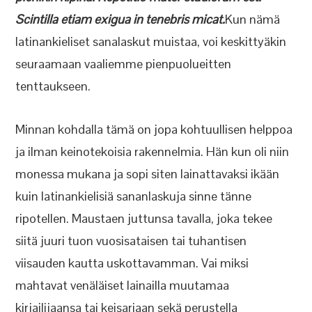
Scintilla etiam exigua in tenebris micat.
Kun nämä
latinankieliset sanalaskut muistaa, voi keskittyäkin
seuraamaan vaaliemme pienpuolueitten
tenttaukseen.
Minnan kohdalla tämä on jopa kohtuullisen helppoa
ja ilman keinotekoisia rakennelmia. Hän kun oli niin
monessa mukana ja sopi siten lainattavaksi ikään
kuin latinankielisiä sananlaskuja sinne tänne
ripotellen. Maustaen juttunsa tavalla, joka tekee
siitä juuri tuon vuosisataisen tai tuhantisen
viisauden kautta uskottavamman. Vai miksi
mahtavat venäläiset lainailla muutamaa
kirjailijaansa tai keisariaan sekä perustella