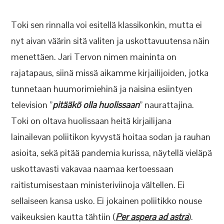
Toki sen rinnalla voi esitellä klassikonkin, mutta ei
nyt aivan väärin sitä valiten ja uskottavuutensa näin
menettäen. Jari Tervon nimen maininta on
rajatapaus, siinä missä aikamme kirjailijoiden, jotka
tunnetaan huumorimiehinä ja naisina esiintyen
television ”
pitääkö olla huolissaan
” naurattajina.
Toki on oltava huolissaan heitä kirjailijana
lainailevan poliitikon kyvystä hoitaa sodan ja rauhan
asioita, sekä pitää pandemia kurissa, näytellä vieläpä
uskottavasti vakavaa naamaa kertoessaan
raitistumisestaan ministeriviinoja vältellen. Ei
sellaiseen kansa usko. Ei jokainen poliitikko nouse
vaikeuksien kautta tähtiin (
Per aspera ad astra
).