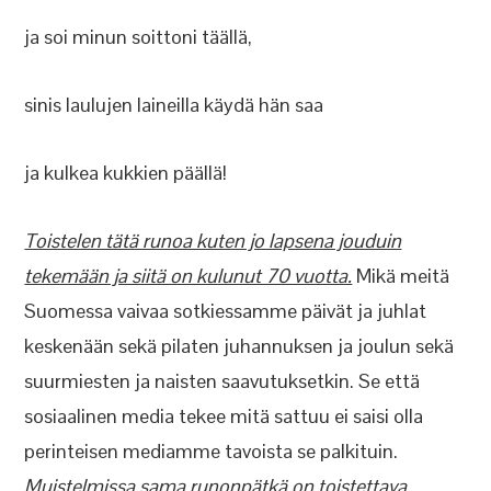
ja soi minun soittoni täällä,
sinis laulujen laineilla käydä hän saa
ja kulkea kukkien päällä!
Toistelen tätä runoa kuten jo lapsena jouduin
tekemään ja siitä on kulunut 70 vuotta.
Mikä meitä
Suomessa vaivaa sotkiessamme päivät ja juhlat
keskenään sekä pilaten juhannuksen ja joulun sekä
suurmiesten ja naisten saavutuksetkin. Se että
sosiaalinen media tekee mitä sattuu ei saisi olla
perinteisen mediamme tavoista se palkituin.
Muistelmissa sama runonpätkä on toistettava