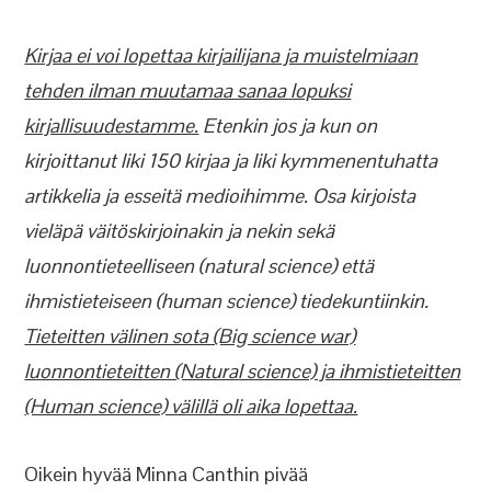
Kirjaa ei voi lopettaa kirjailijana ja muistelmiaan
tehden ilman muutamaa sanaa lopuksi
kirjallisuudestamme.
Etenkin jos ja kun on
kirjoittanut liki 150 kirjaa ja liki kymmenentuhatta
artikkelia ja esseitä medioihimme. Osa kirjoista
vieläpä väitöskirjoinakin ja nekin sekä
luonnontieteelliseen (natural science) että
ihmistieteiseen (human science) tiedekuntiinkin.
Tieteitten välinen sota (Big science war)
luonnontieteitten (Natural science) ja ihmistieteitten
(Human science) välillä oli aika lopettaa.
Oikein hyvää Minna Canthin pivää