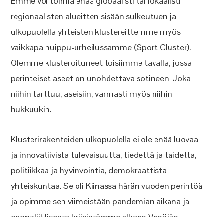
Emme voi toimia enää globaalisti tai lokaalisti
regionaalisten alueitten sisään sulkeutuen ja
ulkopuolella yhteisten klustereittemme myös
vaikkapa huippu-urheilussamme (Sport Cluster).
Olemme klusteroituneet toisiimme tavalla, jossa
perinteiset aseet on unohdettava sotineen. Joka
niihin tarttuu, aseisiin, varmasti myös niihin
hukkuukin.
Klusterirakenteiden ulkopuolella ei ole enää luovaa
ja innovatiivista tulevaisuutta, tiedettä ja taidetta,
politiikkaa ja hyvinvointia, demokraattista
yhteiskuntaa. Se oli Kiinassa härän vuoden perintöä
ja opimme sen viimeistään pandemian aikana ja
geopoliittisessa kriisissämme alkaen Venäjän