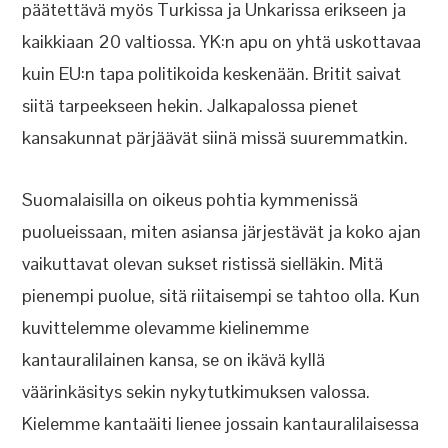
päätettävä myös Turkissa ja Unkarissa erikseen ja
kaikkiaan 20 valtiossa. YK:n apu on yhtä uskottavaa
kuin EU:n tapa politikoida keskenään. Britit saivat
siitä tarpeekseen hekin. Jalkapalossa pienet
kansakunnat pärjäävät siinä missä suuremmatkin.
Suomalaisilla on oikeus pohtia kymmenissä
puolueissaan, miten asiansa järjestävät ja koko ajan
vaikuttavat olevan sukset ristissä sielläkin. Mitä
pienempi puolue, sitä riitaisempi se tahtoo olla. Kun
kuvittelemme olevamme kielinemme
kantauralilainen kansa, se on ikävä kyllä
väärinkäsitys sekin nykytutkimuksen valossa.
Kielemme kantaäiti lienee jossain kantauralilaisessa