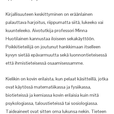
Kirjallisuuteen keskittyminen on eräänlainen
palauttava harjoitus, riippumatta siitä, lukeeko vai
kuunteleeko. Aivotutkija professori Minna
Huotilainen kannustaa iloiseen sekakäyttöön.
Poikkitieteilijä on joutunut hankkimaan itselleen
kyvyn sietää epävarmuutta sekä luonnontieteisessä
että ihmistieteisessä osaamisessamme.
Kielikin on kovin erilaista, kun pelaat käsitteillä, jotka
ovat käytössä matematiikassa ja fysiikassa,
biotieteissä ja kemiassa kovin erilaisia kuin mitä
psykologiassa, taloustieteissä tai sosiologiassa.
Taideaineet ovat sitten oma lukunsa nekin. Tieteen