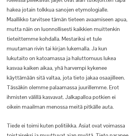
hakea jotain tolkkua sanojen etymologialle.
Maallikko tarvitsee tämän tieteen avaamiseen apua,
mutta näin on luonnollisesti kaikkien muittenkin
tieteittemme kohdalla. Mestariksi et tule
muutaman rivin tai kirjan lukemalla. Ja kun
lukutaito on katoamassa ja haluttomuus lukea
kasvaa kaiken aikaa, yhä harvempi kykenee
käyttämään sitä valtaa, jota tieto jakaa osaajilleen.
Tässäkin olemme palaamassa juurillemme. Erot
ihmisten välillä kasvavat. Jalkapalloa potkien ei
oikein maailman menossa meitä pitkälle auta.
Tiede ei toimi kuten politiikka. Asiat ovat voimassa
toistaiseksi ja muuttuvat ajan myötä. Tieto paranee