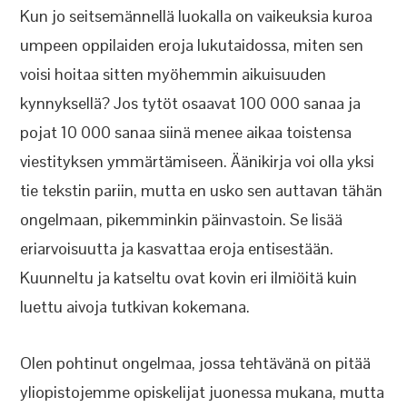
Kun jo seitsemännellä luokalla on vaikeuksia kuroa
umpeen oppilaiden eroja lukutaidossa, miten sen
voisi hoitaa sitten myöhemmin aikuisuuden
kynnyksellä? Jos tytöt osaavat 100 000 sanaa ja
pojat 10 000 sanaa siinä menee aikaa toistensa
viestityksen ymmärtämiseen. Äänikirja voi olla yksi
tie tekstin pariin, mutta en usko sen auttavan tähän
ongelmaan, pikemminkin päinvastoin. Se lisää
eriarvoisuutta ja kasvattaa eroja entisestään.
Kuunneltu ja katseltu ovat kovin eri ilmiöitä kuin
luettu aivoja tutkivan kokemana.
Olen pohtinut ongelmaa, jossa tehtävänä on pitää
yliopistojemme opiskelijat juonessa mukana, mutta