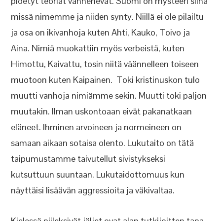
pidetyt teoriat vanhenevat. Suomi on mysteeri siinä
missä nimemme ja niiden synty. Niillä ei ole pilailtu
ja osa on ikivanhoja kuten Ahti, Kauko, Toivo ja
Aina. Nimiä muokattiin myös verbeistä, kuten
Himottu, Kaivattu, tosin niitä väännelleen toiseen
muotoon kuten Kaipainen. Toki kristinuskon tulo
muutti vanhoja nimiämme sekin. Muutti toki paljon
muutakin. Ilman uskontoaan eivät pakanatkaan
eläneet. Ihminen arvoineen ja normeineen on
samaan aikaan sotaisa olento. Lukutaito on tätä
taipumustamme taivutellut sivistykseksi
kutsuttuun suuntaan. Lukutaidottomuus kun
näyttäisi lisäävän aggressioita ja väkivaltaa.
Kielessä piileksivät jäljet ovat alan tutkijoitten tapa