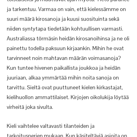
ja tarkentuu. Varmaa on vain, että kielessämme on
suuri määrä kirosanoja ja kuusi suosituinta sekä
niiden syntytapa tiedetään kohtuullisen varmasti.
Australiassa törmäsin heidän kirosanoihinsa ja ne oli
painettu todella paksuun kirjaankin. Mihin he ovat
tarvinneet noin mahtavan määrän voimasanoja?
Kun tuntee hivenen paikallista joukkoa ja heidän
juuriaan, alkaa ymmärtää mihin noita sanoja on
tarvittu. Sieltä ovat puuttuneet kielen kirkastajat,
kielihuollon ammattilaiset. Kirjojen oikolukija löytää
virheitä joka sivulta.
Kieli vaihtelee valtavasti tilanteiden ja
tarkoitusperien mukaan. Kun käsiteltäviä asioita on