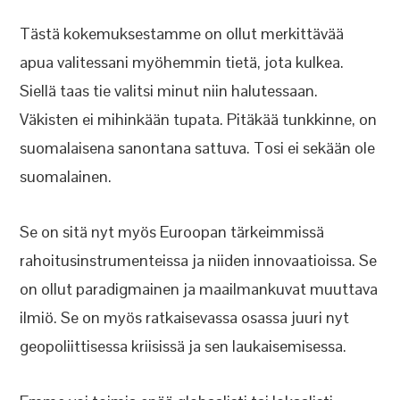
Tästä kokemuksestamme on ollut merkittävää
apua valitessani myöhemmin tietä, jota kulkea.
Siellä taas tie valitsi minut niin halutessaan.
Väkisten ei mihinkään tupata. Pitäkää tunkkinne, on
suomalaisena sanontana sattuva. Tosi ei sekään ole
suomalainen.
Se on sitä nyt myös Euroopan tärkeimmissä
rahoitusinstrumenteissa ja niiden innovaatioissa. Se
on ollut paradigmainen ja maailmankuvat muuttava
ilmiö. Se on myös ratkaisevassa osassa juuri nyt
geopoliittisessa kriisissä ja sen laukaisemisessa.