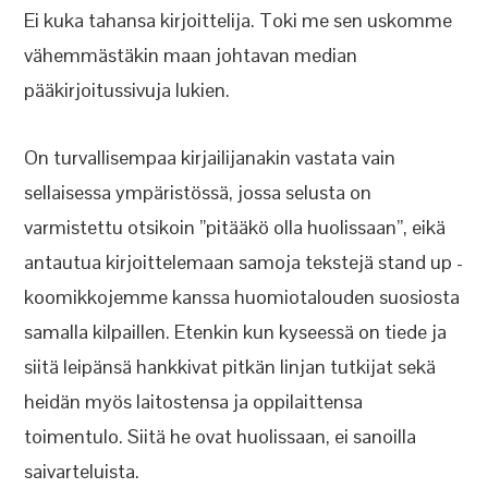
Ei kuka tahansa kirjoittelija. Toki me sen uskomme
vähemmästäkin maan johtavan median
pääkirjoitussivuja lukien.
On turvallisempaa kirjailijanakin vastata vain
sellaisessa ympäristössä, jossa selusta on
varmistettu otsikoin ”pitääkö olla huolissaan”, eikä
antautua kirjoittelemaan samoja tekstejä stand up -
koomikkojemme kanssa huomiotalouden suosiosta
samalla kilpaillen. Etenkin kun kyseessä on tiede ja
siitä leipänsä hankkivat pitkän linjan tutkijat sekä
heidän myös laitostensa ja oppilaittensa
toimentulo. Siitä he ovat huolissaan, ei sanoilla
saivarteluista.