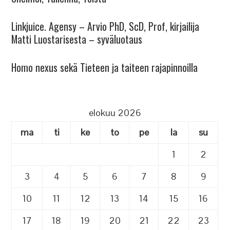
Linkjuice. Agensy – Arvio PhD, ScD, Prof, kirjailija
Matti Luostarisesta – syväluotaus
Homo nexus sekä Tieteen ja taiteen rajapinnoilla
elokuu 2026
ma
ti
ke
to
pe
la
su
1
2
3
4
5
6
7
8
9
10
11
12
13
14
15
16
17
18
19
20
21
22
23