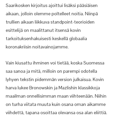
Saarikosken kirjoitus ajoittui lisäksi pääsiäisen
aikaan, jolloin olemme poltelleet noitia. Niinpä
trullien aikaan liikkuva standpoint-teorioiden
esittelijä on maalittanut itsensä kovin
tarkoituksenhakuisesti keskellä globaalia
koronakriisin noitavainojamme.
Vain kiusattu ihminen voi tietää, koska Suomessa
saa sanoa ja mitä, milloin on parempi odotella
lyhyen tekstin pidemmän version julkaisua. Kovin
harva lukee Bronowskin ja Mazlishin klassikkoja
maailman onnellisimman maan viihteenään. Niihin
on turha viitata muuta kuin osana oman aikamme
viihdettä, tapana osoittaa olevansa osa alan eliittiä.