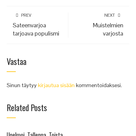
PREV
NEXT
Sateenvarjoa
Muistelmien
tarjoava populismi
varjosta
Vastaa
Sinun täytyy
kirjautua sisään
kommentoidaksesi.
Related Posts
Unelmoi, Tallenna, Toista