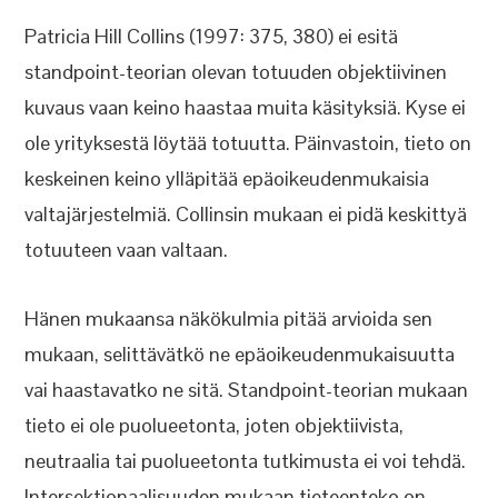
Patricia Hill Collins (1997: 375, 380) ei esitä
standpoint-teorian olevan totuuden objektiivinen
kuvaus vaan keino haastaa muita käsityksiä. Kyse ei
ole yrityksestä löytää totuutta. Päinvastoin, tieto on
keskeinen keino ylläpitää epäoikeudenmukaisia
valtajärjestelmiä. Collinsin mukaan ei pidä keskittyä
totuuteen vaan valtaan.
Hänen mukaansa näkökulmia pitää arvioida sen
mukaan, selittävätkö ne epäoikeudenmukaisuutta
vai haastavatko ne sitä. Standpoint-teorian mukaan
tieto ei ole puolueetonta, joten objektiivista,
neutraalia tai puolueetonta tutkimusta ei voi tehdä.
Intersektionaalisuuden mukaan tieteenteko on