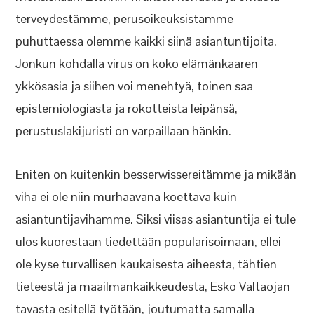
terveydestämme, perusoikeuksistamme
puhuttaessa olemme kaikki siinä asiantuntijoita.
Jonkun kohdalla virus on koko elämänkaaren
ykkösasia ja siihen voi menehtyä, toinen saa
epistemiologiasta ja rokotteista leipänsä,
perustuslakijuristi on varpaillaan hänkin.
Eniten on kuitenkin besserwissereitämme ja mikään
viha ei ole niin murhaavana koettava kuin
asiantuntijavihamme. Siksi viisas asiantuntija ei tule
ulos kuorestaan tiedettään popularisoimaan, ellei
ole kyse turvallisen kaukaisesta aiheesta, tähtien
tieteestä ja maailmankaikkeudesta, Esko Valtaojan
tavasta esitellä työtään, joutumatta samalla