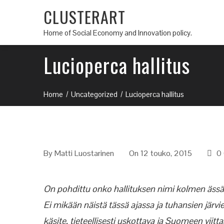
CLUSTERART
Home of Social Economy and Innovation policy.
Lucioperca hallitus
Home
Uncategorized
Lucioperca hallitus
By
Matti Luostarinen
On 12 touko, 2015
0
On pohdittu onko hallituksen nimi kolmen ässään
Ei mikään näistä tässä ajassa ja tuhansien järv
käsite, tieteellisesti uskottava ja Suomeen viit