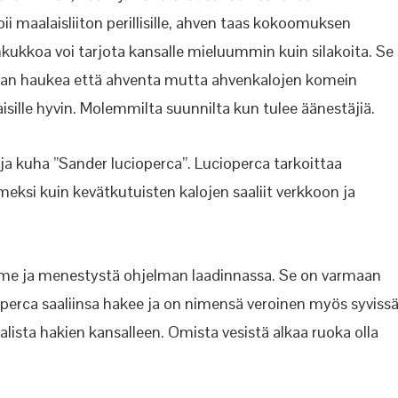
 maalaisliiton perillisille, ahven taas kokoomuksen
nkukkoa voi tarjota kansalle mieluummin kuin silakoita. Se
eman haukea että ahventa mutta ahvenkalojen komein
sille hyvin. Molemmilta suunnilta kun tulee äänestäjiä.
” ja kuha ”Sander lucioperca”. Lucioperca tarkoittaa
meksi kuin kevätkutuisten kalojen saaliit verkkoon ja
mme ja menestystä ohjelman laadinnassa. Se on varmaan
perca saaliinsa hakee ja on nimensä veroinen myös syviss
alista hakien kansalleen. Omista vesistä alkaa ruoka olla