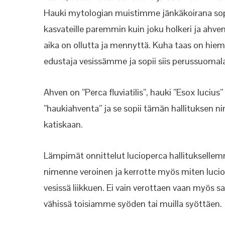
Hauki mytologian muistimme jänkäkoirana sopii
kasvateille paremmin kuin joku holkeri ja ahve
aika on ollutta ja mennyttä. Kuha taas on hi
edustaja vesissämme ja sopii siis perussuomalai
Ahven on ”Perca fluviatilis”, hauki ”Esox lucius
”haukiahventa” ja se sopii tämän hallituksen ni
katiskaan.
Lämpimät onnittelut lucioperca hallitukselle
nimenne veroinen ja kerrotte myös miten lucio
vesissä liikkuen. Ei vain verottaen vaan myös sa
vähissä toisiamme syöden tai muilla syöttäen.