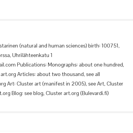
starinen (natural and human sciences) birth: 100751,
rssa, Uhrilähteenkatu 1
il.com Publications: Monographs: about one hundred,
rt.org Articles: about two thousand, see all
org Art: Cluster art (manifest in 2005), see Art, Cluster
.org Blog: see blog, Cluster art.org (Bulevardi.fi)