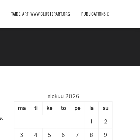
TAIDE, ART: WWW.CLUSTERART.ORG
PUBLICATIONS
elokuu 2026
ma
ti
ke
to
pe
la
su
y.
1
2
3
4
5
6
7
8
9