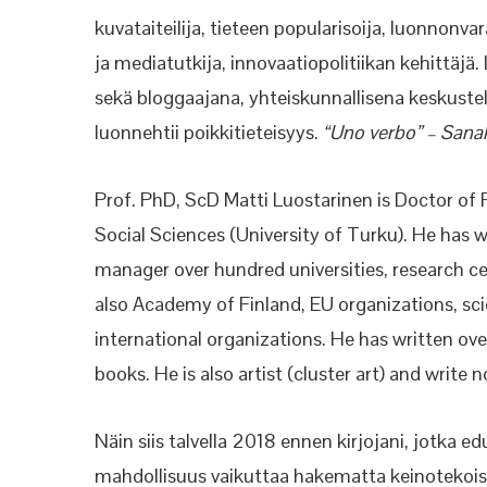
kuvataiteilija, tieteen popularisoija, luonnonv
ja mediatutkija, innovaatiopolitiikan kehittäjä
sekä bloggaajana, yhteiskunnallisena keskusteli
luonnehtii poikkitieteisyys.
“Uno verbo” – Sanal
Prof. PhD, ScD Matti Luostarinen is Doctor of P
Social Sciences (University of Turku). He has w
manager over hundred universities, research cen
also Academy of Finland, EU organizations, sci
international organizations. He has written ov
books. He is also artist (cluster art) and write 
Näin siis talvella 2018 ennen kirjojani, jotka ed
mahdollisuus vaikuttaa hakematta keinotekoisia