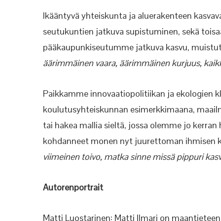
Ikääntyvä yhteiskunta ja aluerakenteen kasva
seutukuntien jatkuva supistuminen, sekä tois
pääkaupunkiseutumme jatkuva kasvu, muistutti
äärimmäinen vaara, äärimmäinen kurjuus, kaikki 
Paikkamme innovaatiopolitiikan ja ekologien kl
koulutusyhteiskunnan esimerkkimaana, maailma
tai hakea mallia sieltä, jossa olemme jo ker
kohdanneet monen nyt juurettoman ihmisen
viimeinen toivo, matka sinne missä pippuri kasva
Autorenportrait
Matti Luostarinen: Matti Ilmari on maantieteen j