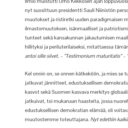
Ilmiö muistutti Urho Kekkosen ajan loppuvuosia
nyt suosittuun presidentti Sauli Niinistön per
muutokset ja ristiretki uuden paradigmaisen 
ilmastomuutoksen, isänmaalliset ja patriotismia
tunteet sekä kansakunnan jakautumisen maai
hillityksi ja periluterilaiseksi, mitattaessa tä
antoi sille siivet. – ”Testimonium maturitatis” – ”
Kel onnin on, se onnen kätkeköön, ja mies se t
jatkuvat jännitteet, edustuksellisen demokrat
kasvot sekä Suomen kasvava merkitys globaalis
jatkuivat, toi mukanaan haasteita, jossa nuore
edustuksellisen demokratian elämää, oli voit
muutostemme toteuttajana
. Nyt edettiin kaik