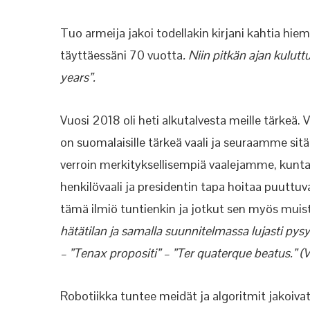
Tuo armeija jakoi todellakin kirjani kahtia 
täyttäessäni 70 vuotta
. Niin pitkän ajan kulutt
years”.
Vuosi 2018 oli heti alkutalvesta meille tärkeä
on suomalaisille tärkeä vaali ja seuraamme sitä
verroin merkityksellisempiä vaalejamme, kunta
henkilövaali ja presidentin tapa hoitaa puuttu
tämä ilmiö tuntienkin ja jotkut sen myös muis
hätätilan ja samalla suunnitelmassa lujasti pys
– ”Tenax propositi” – ”Ter quaterque beatus.” (Ve
Robotiikka tuntee meidät ja algoritmit jakoivat