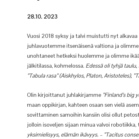
28.10. 2023
Vuosi 2018 syksy ja talvi muistutti nyt alkavaa 
juhlavuotemme itsenäisenä valtiona ja olimm
unohtaneet hetkeksi huolemme ja olimme ikään
jälkitilassa, kohmelossa.
Edessä oli tyhjä taulu,
”Tabula rasa” (Aiskhylos, Platon, Aristoteles), 
Olin kirjoittanut juhlakirjamme
”Finland’s big
maan oppikirjan, kahteen osaan sen vielä asemo
sovittaminen samoihin kansiin olisi ollut petos
jolloin isoveljen sijaan minua valvoi robotiikka
yksimielisyys, elämän ikävyys. – ”Tacitus consen