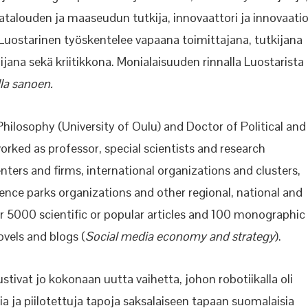
aratalouden ja maaseudun tutkija, innovaattori ja innovaatio
. Luostarinen työskentelee vapaana toimittajana, tutkijana
jana sekä kriitikkona. Monialaisuuden rinnalla Luostarista
la sanoen.
hilosophy (University of Oulu) and Doctor of Political and
orked as professor, special scientists and research
ters and firms, international organizations and clusters,
ence parks organizations and other regional, national and
er 5000 scientific or popular articles and 100 monographic
novels and blogs (
Social media economy and strategy
).
ustivat jo kokonaan uutta vaihetta, johon robotiikalla oli
 ja piilotettuja tapoja saksalaiseen tapaan suomalaisia