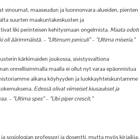
vat vinoumat, maaseudun ja luonnonvara-alueiden, pienten
aalta suurten maakuntakeskusten ja
vat liki perinteisen kehitysmaan ongelmista.
Maata odott
oli äärimmäistä. – ”Ultimum periculi” – ”Ultima miseria.”
usterin kärkimaiden joukossa, sivistysvaltiona
n onnellisimmalla maalla ei ollut nyt varaa epäonnistua
ran historiamme aikana köyhyyden ja luokkayhteiskuntamme
 kokemuksena.
Edessä olivat viimeiset kiusaukset ja
a. – ”Ultima spes” – ”Ubi piper crescit.”
a sosiologian professori ja dosentti, mutta myös kirjailija,