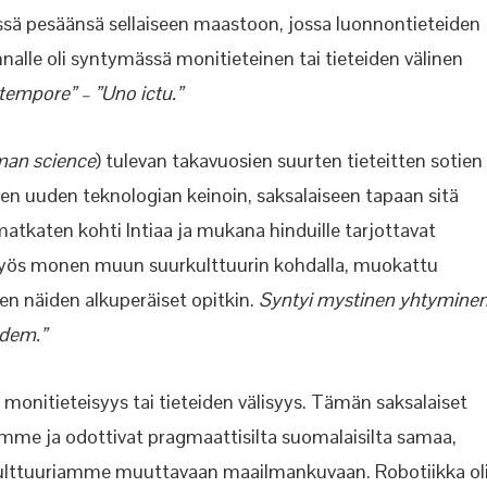
ässä pesäänsä sellaiseen maastoon, jossa luonnontieteiden
innalle oli syntymässä monitieteinen tai tieteiden välinen
 tempore” – ”Uno ictu.”
an science
) tulevan takavuosien suurten tieteitten sotien
en uuden teknologian keinoin, saksalaiseen tapaan sitä
matkaten kohti Intiaa ja mukana hinduille tarjottavat
tu myös monen muun suurkulttuurin kohdalla, muokattu
en näiden alkuperäiset opitkin.
Syntyi mystinen yhtyminen
idem.”
monitieteisyys tai tieteiden välisyys. Tämän saksalaiset
me ja odottivat pragmaattisilta suomalaisilta samaa,
ulttuuriamme muuttavaan maailmankuvaan. Robotiikka ol