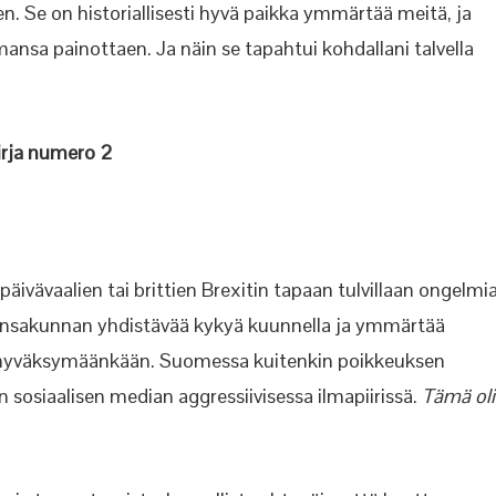
. Se on historiallisesti hyvä paikka ymmärtää meitä, ja
nsa painottaen. Ja näin se tapahtui kohdallani talvella
rja numero 2
päivävaalien tai brittien Brexitin tapaan tulvillaan ongelmi
ansakunnan yhdistävää kykyä kuunnella ja ymmärtää
ina hyväksymäänkään. Suomessa kuitenkin poikkeuksen
n sosiaalisen median aggressiivisessa ilmapiirissä.
Tämä oli