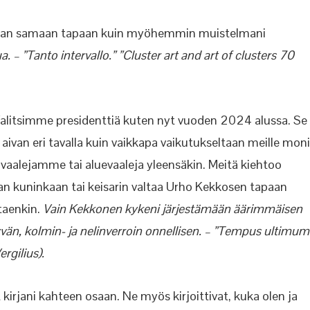
hieman samaan tapaan kuin myöhemmin muistelmani
ua. – ”Tanto intervallo.” ”Cluster art and art of clusters 70
. Valitsimme presidenttiä kuten nyt vuoden 2024 alussa. Se
 aivan eri tavalla kuin vaikkapa vaikutukseltaan meille mon
vaalejamme tai aluevaaleja yleensäkin. Meitä kiehtoo
van kuninkaan tai keisarin valtaa Urho Kekkosen tapaan
taenkin.
Vain Kekkonen kykeni järjestämään äärimmäisen
yvän, kolmin- ja nelinverroin onnellisen. – ”Tempus ultimum
rgilius).
 kirjani kahteen osaan. Ne myös kirjoittivat, kuka olen ja