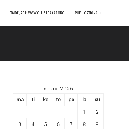
TAIDE, ART: WWW.CLUSTERART.ORG
PUBLICATIONS
elokuu 2026
ma
ti
ke
to
pe
la
su
1
2
3
4
5
6
7
8
9