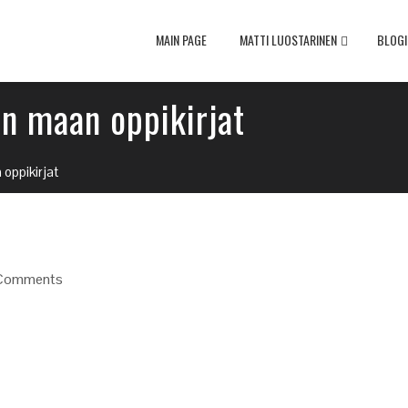
MAIN PAGE
MATTI LUOSTARINEN
BLOGI
n maan oppikirjat
oppikirjat
Comments