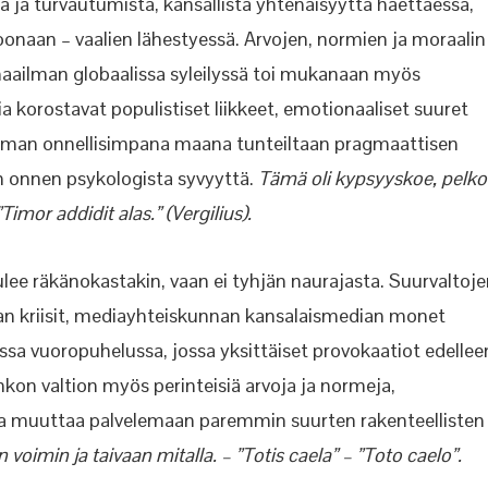
 ja turvautumista, kansallista yhtenäisyyttä haettaessa,
soonaan – vaalien lähestyessä. Arvojen, normien ja moraalin
maailman globaalissa syleilyssä toi mukanaan myös
 korostavat populistiset liikkeet, emotionaaliset suuret
lman onnellisimpana maana tunteiltaan pragmaattisen
män onnen psykologista syvyyttä.
Tämä oli kypsyyskoe, pelko
Timor addidit alas.” (Vergilius).
ulee räkänokastakin, vaan ei tyhjän naurajasta. Suurvaltoj
ian kriisit, mediayhteiskunnan kansalaismedian monet
sa vuoropuhelussa, jossa yksittäiset provokaatiot edellee
hkon valtion myös perinteisiä arvoja ja normeja,
ava muuttaa palvelemaan paremmin suurten rakenteellisten
in voimin ja taivaan mitalla. – ”Totis caela” – ”Toto caelo”.