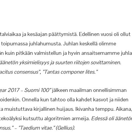
talviaikaa ja kesäajan päättymistä. Edellinen vuosi oli ollut
e toipumassa juhlahumusta. Juhlan keskellä olimme
 kuin pitkään valmistellun ja hyvin ansaitsemamme juhl
 äänetön yksimielisyys ja suurten riitojen sovittaminen.
”Tacitus consensus”, ”Tantas componer lites.”
 year 2017 – Suomi 100”
jälkeen maailman onnellisimman
idenkin. Onnella kun tahtoo olla kahdet kasvot ja niiden
ta muistuttava kirjallinen huijaus. Ikivanha temppu. Aikana
, tekoälyksi kutsuttu algoritmien armeija.
Edessä oli äänetö
sus.” – ”Taedium vitae.” (Gellius).