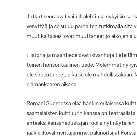
Jotkut seuraavat vain iltalehtiä ja nykyisin sä
venyttää ja se sujuu parhaiten tutkimalla sitä
muut kaltaisesi ovat muuttaneet jo aikojen alu
Historia ja maantiede ovat ikivanhoja tieteitä
toinen horisontaalinen tiede. Molemmat nykyisin 
ole sopeutuneet, eikä se ole mahdollistakaa
elämänkaaren aikana.
Romani Suomessa elää hänkin erilaisessa kulttu
saamelaisten kulttuurin kanssa on teatraalista
anteeksi kansanedustajan roolia nyt näytellen, 
jääkiekkovalmentajamme, pakinoitsijat Forssan