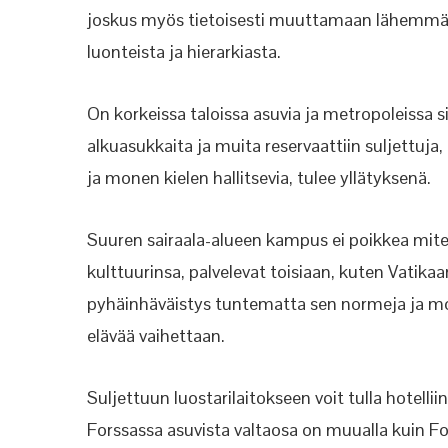
joskus myös tietoisesti muuttamaan lähemmä
luonteista ja hierarkiasta.
On korkeissa taloissa asuvia ja metropoleissa s
alkuasukkaita ja muita reservaattiin suljettuja, 
ja monen kielen hallitsevia, tulee yllätyksenä.
Suuren sairaala-alueen kampus ei poikkea mite
kulttuurinsa, palvelevat toisiaan, kuten Vatikaa
pyhäinhäväistys tuntematta sen normeja ja mor
elävää vaihettaan.
Suljettuun luostarilaitokseen voit tulla hotelli
Forssassa asuvista valtaosa on muualla kuin Fo