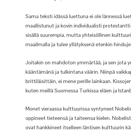
Sama teksti idässä luettuna ei ole lännessä luet
maallistunut ja kovin individualisti protestan
sisällä suurempia, mutta yhteisöllinen kulttuu
maailmalla ja tulee yllätyksenä etenkin hinduje
Joitakin on mahdoton ymmärtää, ja sen jot
kääntämänä ja tulkintana väärin. Niinpä vaikkap
brittiläisittäin, ei mene perille lainkaan. Kiss
kuten meillä Suomessa Turkissa eläen ja Istanbu
Monet vieraassa kulttuurissa syntyneet Nobelisti
oppineet tieteensä ja taiteensa kielen. Nobelis
ovat hankkineet itselleen läntisen kulttuurin kä