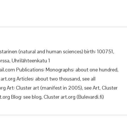
starinen (natural and human sciences) birth: 100751,
rssa, Uhrilähteenkatu 1
il.com Publications: Monographs: about one hundred,
rt.org Articles: about two thousand, see all
org Art: Cluster art (manifest in 2005), see Art, Cluster
.org Blog: see blog, Cluster art.org (Bulevardi.fi)