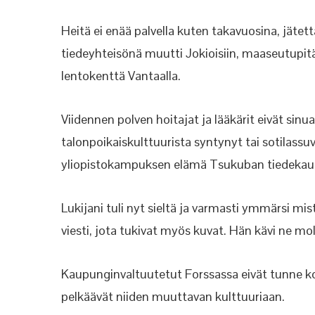
Heitä ei enää palvella kuten takavuosina, jät
tiedeyhteisönä muutti Jokioisiin, maaseutupitäjä
lentokenttä Vantaalla.
Viidennen polven hoitajat ja lääkärit eivät sin
talonpoikaiskulttuurista syntynyt tai sotilassuvu
yliopistokampuksen elämä Tsukuban tiedekau
Lukijani tuli nyt sieltä ja varmasti ymmärsi mis
viesti, jota tukivat myös kuvat. Hän kävi ne m
Kaupunginvaltuutetut Forssassa eivät tunne koko 
pelkäävät niiden muuttavan kulttuuriaan.