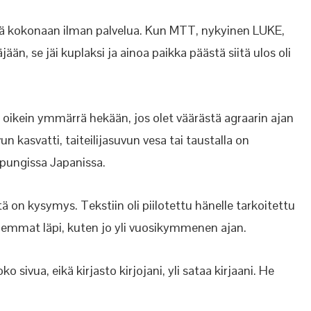
että kokonaan ilman palvelua. Kun MTT, nykyinen LUKE,
än, se jäi kuplaksi ja ainoa paikka päästä siitä ulos oli
ua oikein ymmärrä hekään, jos olet väärästä agraarin ajan
n kasvatti, taiteilijasuvun vesa tai taustalla on
pungissa Japanissa.
tä on kysymys. Tekstiin oli piilotettu hänelle tarkoitettu
olemmat läpi, kuten jo yli vuosikymmenen ajan.
sivua, eikä kirjasto kirjojani, yli sataa kirjaani. He