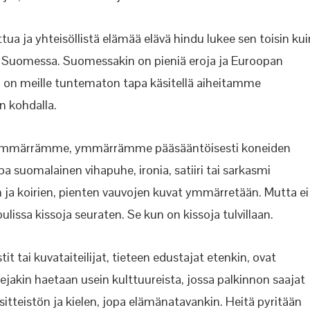
tua ja yhteisöllistä elämää elävä hindu lukee sen toisin kui
tti Suomessa. Suomessakin on pieniä eroja ja Euroopan
ri on meille tuntematon tapa käsitellä aiheitamme
n kohdalla.
a ymmärrämme, ymmärrämme pääsääntöisesti koneiden
a suomalainen vihapuhe, ironia, satiiri tai sarkasmi
ojen ja koirien, pienten vauvojen kuvat ymmärretään. Mutta ei
lissa kissoja seuraten. Se kun on kissoja tulvillaan.
t tai kuvataiteilijat, tieteen edustajat etenkin, ovat
tejakin haetaan usein kulttuureista, jossa palkinnon saajat
sitteistön ja kielen, jopa elämänatavankin. Heitä pyritään