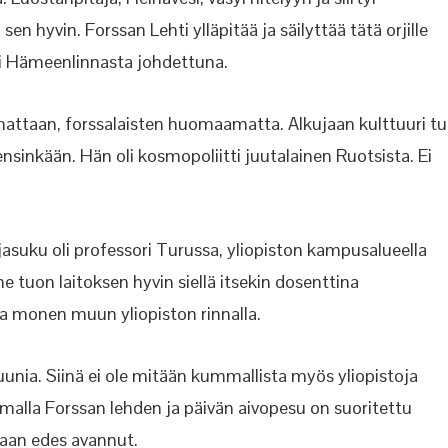
 hyvin. Forssan Lehti ylläpitää ja säilyttää tätä orjille
sti Hämeenlinnasta johdettuna.
attaan, forssalaisten huomaamatta. Alkujaan kulttuuri tul
nsinkään. Hän oli kosmopoliitti juutalainen Ruotsista. Ei
asuku oli professori Turussa, yliopiston kampusalueella
e tuon laitoksen hyvin siellä itsekin dosenttina
 monen muun yliopiston rinnalla.
uunia. Siinä ei ole mitään kummallista myös yliopistoja
emalla Forssan lehden ja päivän aivopesu on suoritettu
kaan edes avannut.