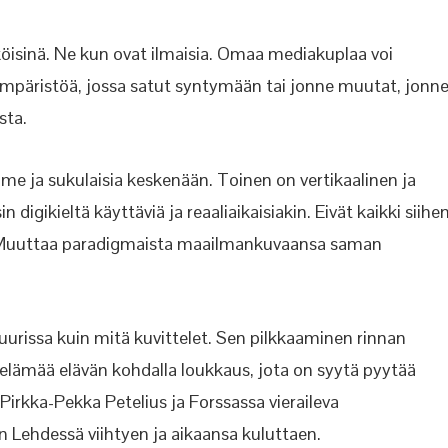
hköisinä. Ne kun ovat ilmaisia. Omaa mediakuplaa voi
 ympäristöä, jossa satut syntymään tai jonne muutat, jonn
sta.
mme ja sukulaisia keskenään. Toinen on vertikaalinen ja
digikieltä käyttäviä ja reaaliaikaisiakin. Eivät kaikki siihe
n. Muuttaa paradigmaista maailmankuvaansa saman
urissa kuin mitä kuvittelet. Sen pilkkaaminen rinnan
 elämää elävän kohdalla loukkaus, jota on syytä pyytää
Pirkka-Pekka Petelius ja Forssassa vieraileva
 Lehdessä viihtyen ja aikaansa kuluttaen.