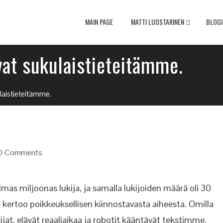
MAIN PAGE
MATTI LUOSTARINEN
BLOGI
vat sukulaistieteitämme.
ulaistieteitämme.
0 Comments
lmas miljoonas lukija, ja samalla lukijoiden määrä oli 30
 kertoo poikkeuksellisen kiinnostavasta aiheesta. Omilla
lukijat, elävät reaaliaikaa ja robotit kääntävät tekstimme.