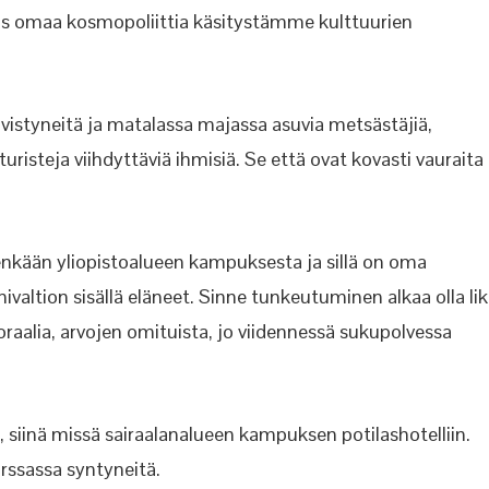
s omaa kosmopoliittia käsitystämme kulttuurien
ivistyneitä ja matalassa majassa asuvia metsästäjiä,
turisteja viihdyttäviä ihmisiä. Se että ovat kovasti vauraita
nkään yliopistoalueen kampuksesta ja sillä on oma
nivaltion sisällä eläneet. Sinne tunkeutuminen alkaa olla lik
aalia, arvojen omituista, jo viidennessä sukupolvessa
in, siinä missä sairaalanalueen kampuksen potilashotelliin.
rssassa syntyneitä.