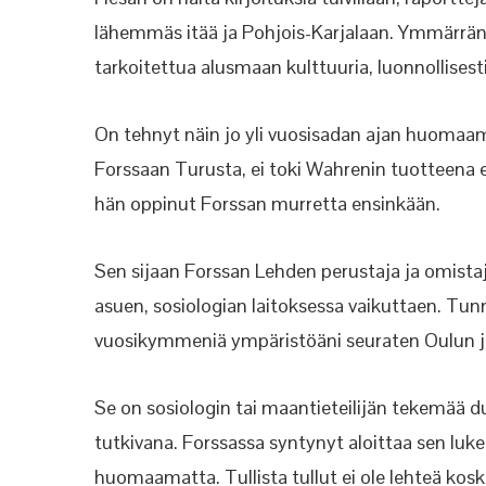
lähemmäs itää ja Pohjois-Karjalaan. Ymmärrän sen
tarkoitettua alusmaan kulttuuria, luonnollise
On tehnyt näin jo yli vuosisadan ajan huomaam
Forssaan Turusta, ei toki Wahrenin tuotteena e
hän oppinut Forssan murretta ensinkään.
Sen sijaan Forssan Lehden perustaja ja omistaj
asuen, sosiologian laitoksessa vaikuttaen. Tunn
vuosikymmeniä ympäristöäni seuraten Oulun ja
Se on sosiologin tai maantieteilijän tekemää d
tutkivana. Forssassa syntynyt aloittaa sen luk
huomaamatta. Tullista tullut ei ole lehteä kos