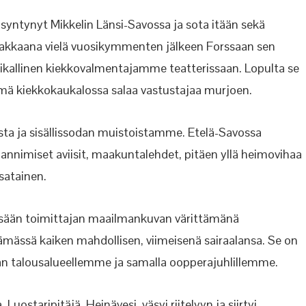
 syntynyt Mikkelin Länsi-Savossa ja sota itään sekä
makkaana vielä vuosikymmenten jälkeen Forssaan sen
aikallinen kiekkovalmentajamme teatterissaan. Lopulta se
mä kiekkokaukalossa salaa vastustajaa murjoen.
sta ja sisällissodan muistoistamme. Etelä-Savossa
mannimiset aviisit, maakuntalehdet, pitäen yllä heimovihaa
isatainen.
ssään toimittajan maailmankuvan värittämänä
ässä kaiken mahdollisen, viimeisenä sairaalansa. Se on
nan talousalueellemme ja samalla oopperajuhlillemme.
. Luostaripitäjä, Heinävesi, väsyi riitelyyn ja siirtyi