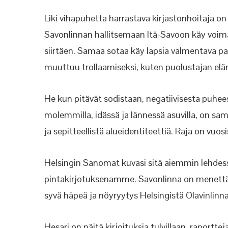
Liki vihapuhetta harrastava kirjastonhoitaja on
Savonlinnan hallitsemaan Itä-Savoon käy voi
siirtäen. Samaa sotaa käy lapsia valmentava p
muuttuu trollaamiseksi, kuten puolustajan elä
He kun pitävät sodistaan, negatiivisesta puhee
molemmilla, idässä ja lännessä asuvilla, on sa
ja sepitteellistä alueidentiteettiä. Raja on vuos
Helsingin Sanomat kuvasi sitä aiemmin lehde
pintakirjotuksenamme. Savonlinna on menettäm
syvä häpeä ja nöyryytys Helsingistä Olavinlin
Hesari on näitä kirjoituksia tulvillaan, raportteja