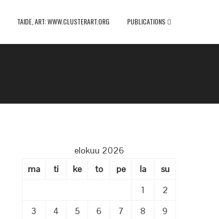
TAIDE, ART: WWW.CLUSTERART.ORG
PUBLICATIONS
elokuu 2026
ma
ti
ke
to
pe
la
su
1
2
3
4
5
6
7
8
9